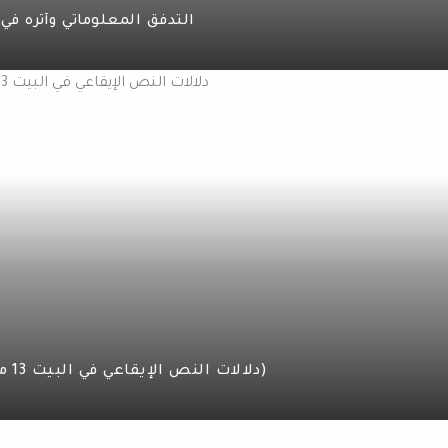
التدفق المعلوماتي وأثره في
دلالات النص الإيقاعي في البيت 13 من قصيدة غرناطة للشاعر نزار قباني (ج3)