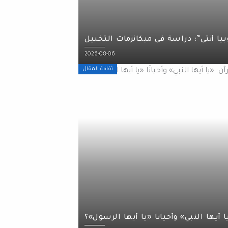
يا أنثى”: دراسة في ميكانزمات التخييل
Posted
2026-08-06
on
ثقافة المقال
 أيها النبي» وأحيانًا «يا أيها الرسول»؟