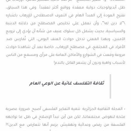
ظل أيديولوجيات دولية معقدة وواقع أكثر تعقيداً. وفي هذا السياق،
نقترح العودة إلي المبدأ الهام في التعرف الاصطلاحي للإرهاب باعتباره
\”لا دين له\”، وأن نعمل علي تخليص المصطلح من دلالته الدينية
والسياسية، بحيث يشمل كل سلوك عنيف من شأنه أن يؤدي إلى ترويع
الآمنين، وبهذا المعني تدخل حوادث العنف اليومي، التي تُمارس ضد
الأفراد في المجتمع، في مصطلح الإرهاب، خاصة بعد أن شاهدنا حوادث
مروعة وقعت في الشوارع والأماكن العامة على مرأى ومسمع من الناس
لأسباب واهية ودون أن يشعر القاتل بالندم!
ثقافة التفلسف غائبة عن الوعي العام
• المجلة الثقافية الجزائرية: تنمية التفكير الفلسفي أصبح ضرورة عصرية
ملحة لنهوض مجتمعاتنا، لكن من أين نبدأ الإصلاح في ظل ما تواجهه
الفلسفة من رفض وعدائية وتهميش بزعم أنها تتعارض مع الدين؟!