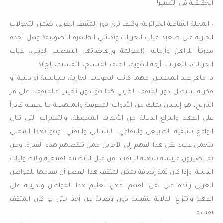
الحقيقية في التغيير!
• المجلة الثقافية الجزائرية: وكيف ترى دور المثقف العربي ضمن التحولات
الجارية على صعيد غياب الحريات وتفشي الظاهرة الأصولية؟ وهل تجده
مدركاً للراهن وأزماته: (العولمة وإرهاصاتها، التعصب الديني، غياب
الحريات، التغريب، أزمة الهوية، العنف المسلح، التقسيم، إلخ)؟
د. ماهر عبد المحسن: مهما كانت التحولات الجارية، سياسية أو دينية أو
فكرية سيظل دور المثقف العربي كما هو دون تغيير. فالمثقف، على مر
التاريخ، هو إنسان يملك من الأدوات المعرفية والمنهجية ما يجعله قادراً
على الفهم وانتزاع الدلالة من الأحداث المحيطة، والتغيرات التي تنال
الواقع بشقيه الطبيعي والثقافي، الإنساني والتقني، وهو بهذا المعني
يتحمل عبء نقل هذا الفهم إلى الآخرين ممن تنقصهم هذه القدرة، ومن
ثم يصيرون فريسة سهلة للانقياد من قبل الأنظمة القمعية والاصوليات
الدينية. وإذا كان ثمة إضافة يمكن لمثقف هذا العصر أن يقدمها للمواطن
العربي زائدة على نقل الفهم، فهي تعليم هذا المواطن وتدريبه على
الفهم وانتزاع الدلالة بنفسه دون وصاية من أحد حتى لو كان المثقف
نفسه.