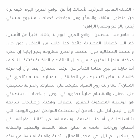
• المجلة الثقافية الجزائرية: لأسالك إذاً عن الواقع العربي اليوم، كيف تراه
من منظور المثقف والمفكّر ومن موقعك كصاحب مشروع فلسفي
يُعني بالواقع وقضايا الراهن؟
د. ماهر عبد المحسن: الواقع العربي اليوم لا يختلف كثيراً عن الأمس،
فمازالت قضايانا المصيرية قائمة كما كانت في الماضي دون حل،
وأسئلتنا الإشكالية حول النهضة والتحرر مطروحة بغير إجابة! إن نظرة
مدققة لمنجزنا الفكري والفني خلال المائة عام الماضية يكشف لنا كيف
أننا مازلنا لم نبرح مكاننا المتأخر عن الركب الحضاري بعد، وأن أية حركة
ظاهرة لا يمكن تفسيرها، في الحقيقة، إلا باعتبارها بمثابة \”الجري في
المكان\”. فما زالت روح الانقياد مهيمنة على السلوك، والخرافة مسيطرة
على العقل، والانقسام ضارباً بجذوره في الوعي، والخطاب الاستهلاكي
هو الوسيلة المضمونة لتحقيق انتصارات وهمية، وإصلاحات سريعة
الزوال. ليس أدل على ذلك من أن مشكلات المواطن العربي اليومية، التي
شاهدناها في أفلامنا القديمة، وسمعناها في أغانينا، وقرأناها في
أشعارنا ورواياتنا، خاصة ما تعلق منها بالصحة والتعليم والبطالة
والإسكان، لم تزل هي محور الأعمال الأدبية والفنية نفسها في هذه