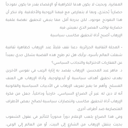
المغايرة، وبحيث لا يكون هدفا للكراهية أو الإقصاء بقدر ما يكون نموذجاً
حضارياً يُحتذي، وبما لا يتعارض مع قيمنا الروحية والأخلاقية. ولا ننكر أن
هذا النموذج موجود، لكن بدرجة أقل مما ينبغي لتحقيق نهضة علمية
حضارية تواكب العصر الذي نعيش فيه.
الإرهاب أصبح أداة لتحقيق مكاسب سياسية
• المجلة الثقافية الجزائرية: دعنا نقف قليلاً عند الإرهاب كظاهرة ثقافية
شغلت العالم بأسره، برأيك هل تم طرح هذه القضية بشكل جدي بعيداً
عن المقاربات الاختزالية والتجاذب السياسي؟
د. ماهر عبد المحسن: الإرهاب يقصد به إثارة الرعب في نفوس الآخرين
بهدف تحقيق أهداف سياسية أو أيديولوجية، وأداة الإرهاب هي العنف
المسلح. وأهم ما يميز تعريف الإرهاب في الأدبيات السياسية والقانونية
أنه لا دين له. غير أن الصراع السياسي، خارجياً وداخلياً، جعل من فكرة
الإرهاب أداة لتحقيق مكاسب وانتصارات سياسية لصالح بعض الأطراف
المتصارعة ضد أطراف أخرى.
وفي هذا الصراع يلعب الإعلام دوراً محورياً للتأثير في عقول الشعوب
بحيث ينتقل الإرهاب من الشارع إلى البيت، أو من العالم إلي الوعي،