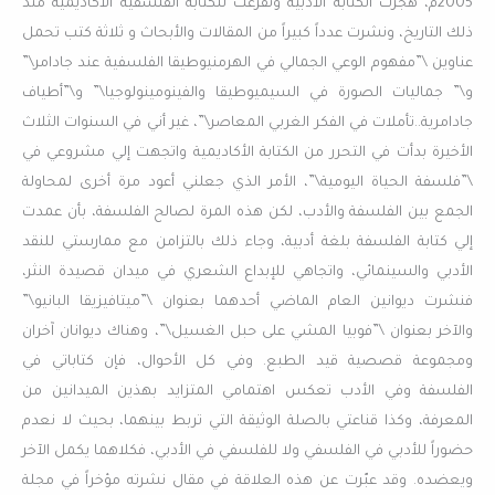
2005م، هجرت الكتابة الأدبية وتفرغت للكتابة الفلسفية الأكاديمية منذ
ذلك التاريخ، ونشرت عدداً كبيراً من المقالات والأبحاث و ثلاثة كتب تحمل
عناوين \”مفهوم الوعي الجمالي في الهرمنيوطيقا الفلسفية عند جادامر\”
و\” جماليات الصورة في السيميوطيقا والفينومينولوجيا\” و\”أطياف
جادامرية..تأملات في الفكر الغربي المعاصر\”، غير أني في السنوات الثلاث
الأخيرة بدأت في التحرر من الكتابة الأكاديمية واتجهت إلي مشروعي في
\”فلسفة الحياة اليومية\”، الأمر الذي جعلني أعود مرة أخرى لمحاولة
الجمع بين الفلسفة والأدب، لكن هذه المرة لصالح الفلسفة، بأن عمدت
إلي كتابة الفلسفة بلغة أدبية، وجاء ذلك بالتزامن مع ممارستي للنقد
الأدبي والسينمائي، واتجاهي للإبداع الشعري في ميدان قصيدة النثر،
فنشرت ديوانين العام الماضي أحدهما بعنوان \”ميتافيزيقا البانيو\”
والآخر بعنوان \”فوبيا المشي على حبل الغسيل\”، وهناك ديوانان آخران
ومجموعة قصصية قيد الطبع. وفي كل الأحوال، فإن كتاباتي في
الفلسفة وفي الأدب تعكس اهتمامي المتزايد بهذين الميدانين من
المعرفة، وكذا قناعتي بالصلة الوثيقة التي تربط بينهما، بحيث لا نعدم
حضوراً للأدبي في الفلسفي ولا للفلسفي في الأدبي، فكلاهما يكمل الآخر
ويعضده. وقد عبّرت عن هذه العلاقة في مقال نشرته مؤخراً في مجلة