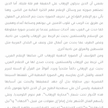
بمعني أن الذين يدركون الإرهاب علي الحقيقة هم قلة قليلة، أما الذين
تصلهم صورته عبر وسائل الإعلام فهم الكثرة الغالبة من الناس، وهنا
يأتي دور الإعلام المؤدلج في تحريف الصورة بحيث يتم التحكم في العقول
عن طريق بث الرعب في قلوب الآمنين في بيوتهم وصناعة أعداء وهميين
كما حدث في الغرب بعد أحداث سبتمبر عندما تم تصدير صورة مغلوطة
عن الإسلام والمسلمين بحيث تم الربط بين الإرهاب والعرب من ناحية،
وغض الطرف عما يحدث من أعمال قتل وعنف في البلدان العربية مثل
فلسطين والعراق من ناحية أخرى.
ومن المؤسف أن الصورة الذهنية للإرهاب التي صاغها الإعلام الغربي،
التي تربط بين الإرهاب والمسلمين، وجدت صدى لها في الاعلام العربي
بحيث ترى الإرهابي دائماً ملتحياً ويردد أقوالاً من القرآن أو السنة لتبرير
العنف والقتل الذي يمارسه، وهي الصورة النمطية التي تلقفتها السينما
المصرية دون محاولة بذل أي جهد لتعميقها والبحث عن أسبابها
الحقيقية، وليس أدل علي سطحية الطرح من أن الذين كانوا يقومون بأداء
هذه الأدوار تحت شعار \”محاربة الإرهاب\”، هم نجوم الكوميديا، وعلي
رأسهم الفنان الأشهر عادل إمام! إن مقولات من قبيل \”الجهاد\” و\”نيل
الشهادة\” و\”تكفير المجتمع\” لم تعد كافية لتفسير ظاهرة الإرهاب في