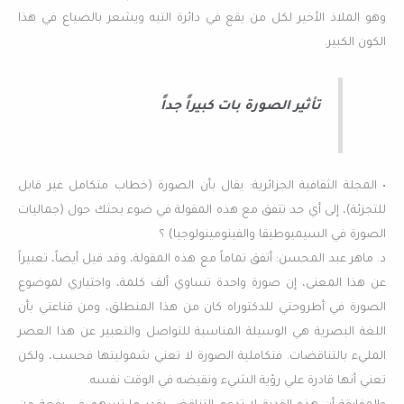
وهو الملاذ الأخير لكل من يقع في دائرة التيه ويشعر بالضياع في هذا
الكون الكبير.
تأثير الصورة بات كبيراً جداً
• المجلة الثقافية الجزائرية: يقال بأن الصورة (خطاب متكامل غير قابل
للتجزئة)، إلى أي حد تتفق مع هذه المقولة في ضوء بحثك حول (جماليات
الصورة في السيميوطيقا والفينومينولوجيا) ؟
د. ماهر عبد المحسن: أتفق تماماً مع هذه المقولة، وقد قيل أيضاً، تعبيراً
عن هذا المعنى، إن صورة واحدة تساوي ألف كلمة، واختياري لموضوع
الصورة في أطروحتي للدكتوراه كان من هذا المنطلق، ومن قناعتي بأن
اللغة البصرية هي الوسيلة المناسبة للتواصل والتعبير عن هذا العصر
المليء بالتناقضات. فتكاملية الصورة لا تعني شموليتها فحسب، ولكن
تعني أنها قادرة علي رؤية الشيء ونقيضه في الوقت نفسه.