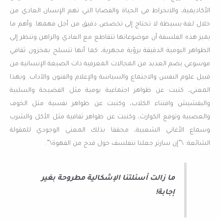
الأكاديمية، والانخراط في الحياة والقضايا التي تهم الإنسان العادي من
خلال لغة بسيطة لا تحتاج إلى تخصص دقيق من أجل فهمها. وأهم ما
يميز هذه الفلسفة أن موضوعاتها تتقاطع مع العادي والراهن وتنظر إلى
الظواهر اليومية الدقيقة برؤية مجهرية، كما أنها تتسلح بمخزون ثقافي
موسوعي يضم العديد من المجالات المعرفية ذات الصبغة الإنسانية من
قبيل علوم النفس والاجتماع والسياسة والإعلام والفنون والآداب. وبهذا
المعني، كتبت عن ظواهر اجتماعية يومية مثل الفضيحة والسلبية
والبقشيش واقتناء الكلاب، وكتبت عن ظواهر نفسية مثل الخوف
والعصبية وتوقع الكوارث، وكتبت عن ظواهر ثقافية مثل الأكل والشرب
وسماع الأغاني الشعبية، محققا بذلك المعني الوجودي للمقولة
الشائعة: \”إن سارتر جعلنا نتفلسف حول قدح من القهوة\”.
ما زالت أسئلتنا الإشكالية مطروحة بغير
إجابة!