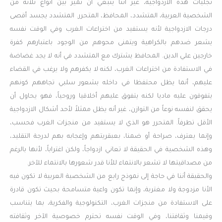
تجليات هذه الازدواجية، غير أننا ينبغي أن نميز بين أنواع ثلاثة من
الشخصية العربية، المتشدد، المحافظ، المتحرر. المتشدد يجسد أقصى
درجات الازدواجية لأنه يستفيد من اختراعات الغرب وفي الوقت نفسه
يشعر ضدهم بالكراهية ويتمنى محوهم من الوجود باعتبارهم كفرة
خارجين علي الدين. المحافظ يشترك مع المتشدد في أنه لا يجد غضاضة
في الاستفادة من اختراعات الغرب، لكنه لا يكفرهم ولا يرغب في القضاء
عليهم، أنما يظل محتفظا في داخله بشعور سلبي تجاههم كونهم
يتفوقون عليه ماديا لكنه يتفوق عليهم أخلاقيا وروحياً، فهو يحاول أن
يحقق لنفسه نوعاً من التوازن، غير أنه يظل ممثلاً لأحد أشكال الازدواجية
الأقل تطرفاً. المتحرر هو الذي لا يستفيد من منجزات الغرب فحسب،
وإنما يعترف، صراحة أو ضمنا، بعبقريتهم وإعجابه بهم لدرجة التقليد،
وهذه الشخصية في الحقيقة لا تعاني ازدواجاً، ولكن اغتراباً، لأنها بالرغم
من مصداقيتها لا تشعر بالانتماء للأنا قدر شعورها بالانتماء للآخر.
والحقيقة أننا في حاجة إلى نموذج رابع من الشخصية العربية لا تكون فيه
الأنا مزدوجة ولا مغتربة، وإنما تكون واعية متسامحة بحيث تكون قادرة
على الاستفادة من منجزات الغرب، التكنولوجية والفكرية، بما يتناسب
وقيمنا وثقافتنا، وفي الوقت نفسه تحترم خصوصية الآخر وثقافته