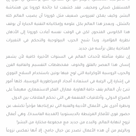
المستقبل ضبابي ومخيف، فقد كشفت لنا جائحة كورونا عن هشاشة
البشر، وكيف يمكن لفيروس ضعيف مثل كورونا أن يصيب العالم كله
بالشلل، ويعجز هذا العالم بكل علومه وإمكانياته التقنية الجبارة أن يوقف
هذا الكابوس المتحور، لكن في الوقت نفسه أعادت كورونا إلى الأذهان
نظرية المؤامرة، وبدأ شبح الحرب البيولوجية والتحكم في التغيرات
المناخية يطل برأسه من جديد.
إن نظرة متأملة لأحداث العالم في السنوات الأخيرة كافية لأن يشعر
إنسان هذا العصر بالقلق والخوف. فمخططات التقسيم واتفاقية القرن
والحرب الروسية الأوكرانية التي لوح فيها بوتين باستخدام السلاح النووي
في إشارة إلي الرغبة في استعادة أمجاد الإمبراطورية الروسية، كلها أمور
تنبئ بأن العالم يقف حافة الهاوية. فمازال الفكر الاستعماري مهيمناً على
الصراع الدولي، وأخلاقيات المنفعة هي التي تحكم العلاقات بين الدول.
ونظرة أخرى على الأعمال الأدبية والفنية التي تم إنتاجها مؤخراً تكشف عن
حضور قوى للأفكار المرتبطة بالديستوبيا (المدينة الفاسدة)، وهي أعمال
تروج لنهاية العالم، والبدء من جديد مع مجموعة مختارة من البشر!
وبالرغم من أن هذه الأعمال تصدر عن خيال جامح، إلا أنها تعكس نزوعاً