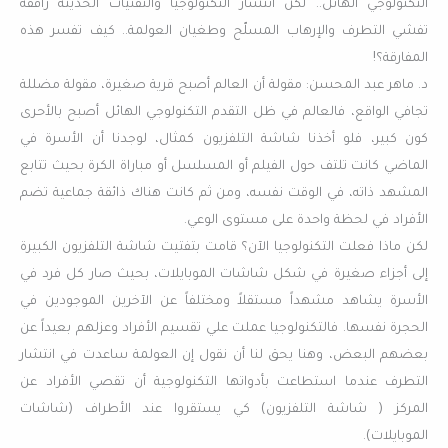
التكنولوجي الهائل.. لكن انتشار التكنولوجيا والتقنيات الحديثة رافقه
تفشي التطرف والإرهاب المسلّح وطغيان العولمة.. كيف تفسر هذه
المفارقة؟!
د. ماهر عبد المحسن: مقولة أن العالم أصبح قرية صغيرة، مقولة مضللة
تجافي الواقع، فالعالم في ظل التقدم التكنولوجي الهائل أصبح بالأحرى
كون كبير، فلو أخذنا شاشة التلفزيون كمثال، لوجدنا أن الأسرة في
الماضي كانت تلتف حول الفيلم أو المسلسل أو مباراة الكرة بحيث تتابع
المشهد ذاته، في الوقت نفسه، ومن ثم كانت هناك ذائقة جماعية تضم
الأفراد في لحظة واحدة على مستوى الوعي.
لكن ماذا فعلت التكنولوجيا الآن؟ قامت بتفتيت شاشة التلفزيون الكبيرة
إلى أجزاء صغيرة في شكل شاشات الموبايلات، بحيث صار كل فرد في
الأسرة يشاهد مشهداً مستقلاً ومختلفاً عن الآخرين الموجودين في
الحجرة نفسها. فالتكنولوجيا عملت علي تقسيم الأفراد وعزلهم بعيداً عن
بعضهم البعض، وهنا يحق لنا أن نقول إن العولمة ساعدت في انتشار
التطرف عندما استطاعت بأدواتها التكنولوجية أن تقصي الأفراد عن
المركز ( شاشة التلفزيون) كي يستقروا عند الأطراف (شاشات
الموبايلات).