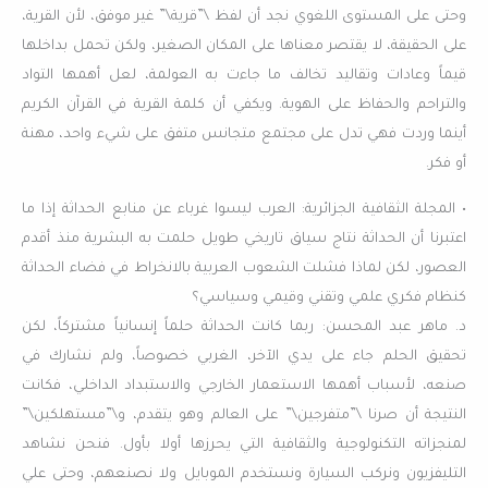
وحتى على المستوى اللغوي نجد أن لفظ \”قرية\” غير موفق، لأن القرية،
على الحقيقة، لا يقتصر معناها على المكان الصغير، ولكن تحمل بداخلها
قيماً وعادات وتقاليد تخالف ما جاءت به العولمة، لعل أهمها التواد
والتراحم والحفاظ على الهوية. ويكفي أن كلمة القرية في القرآن الكريم
أينما وردت فهي تدل على مجتمع متجانس متفق على شيء واحد، مهنة
أو فكر.
• المجلة الثقافية الجزائرية: العرب ليسوا غرباء عن منابع الحداثة إذا ما
اعتبرنا أن الحداثة نتاج سياق تاريخي طويل حلمت به البشرية منذ أقدم
العصور، لكن لماذا فشلت الشعوب العربية بالانخراط في فضاء الحداثة
كنظام فكري علمي وتقني وقيمي وسياسي؟
د. ماهر عبد المحسن: ربما كانت الحداثة حلماً إنسانياً مشتركاً، لكن
تحقيق الحلم جاء على يدي الآخر، الغربي خصوصاً، ولم نشارك في
صنعه، لأسباب أهمها الاستعمار الخارجي والاستبداد الداخلي، فكانت
النتيجة أن صرنا \”متفرجين\” على العالم وهو يتقدم، و\”مستهلكين\”
لمنجزاته التكنولوجية والثقافية التي يحرزها أولا بأول. فنحن نشاهد
التليفزيون ونركب السيارة ونستخدم الموبايل ولا نصنعهم، وحتى علي