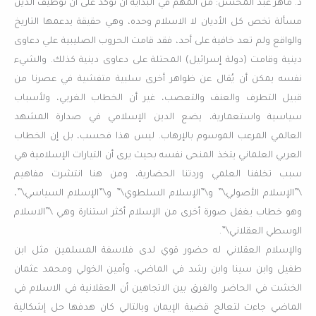
د. ماهر عبد المحسن: من المهم في البداية أن نؤكد على أن توظيف الدين
مسألة تخص كل الأديان لا الاسلام وحده، وهي حقيقة يدعمها التاريخ
والواقع ولم تعد خافية على أحد، فقد قامت الحروب الصليبية علي دعاوى
دينية وقامت (دولة إسرائيل) المحتلة على دعاوى دينية كذلك. والشيء
نفسه يمكن أن يُقال عن ظواهر أخرى سلبية متفشية في عصرنا من
قبيل التطرف والعنف والتعصب، غير أن الخطاب الغربي، ولأسباب
سياسية واستعمارية، يضع الدين الإسلامي في صدارة المشهد
العالمي المرعب الموسوم بالإرهاب. ليس هذا فحسب، بل إن الخطاب
العربي العلماني يتخذ المنحى نفسه بحيث يرى أن التيارات الإسلامية هي
سبب تخلفنا العلمي وردتنا الحضارية، ومن هنا انتشرت مفاهيم
\”الإسلام الأصولي\” و\”الإسلام السلطوي\” و\”الإسلام السياسي\”،
وهو خطاب يغفل صورة أخرى من الإسلام أكثر استنارة وهي \”الاسلام
الوسطي العقلاني\”.
والإسلام العقلاني له حضور قوي لدى فلاسفة المسلمين مثل ابن
طفيل وابن سينا وابن رشد في الماضي، وأمين الخولي ومحمد عثمان
الخشت في الحاضر. والفرق بين الاتجاهين أن العقلانية في الاسلام في
الماضي جاءت لتعالج قضية الإيمان وبالتالي كان هدفها حل إشكالية