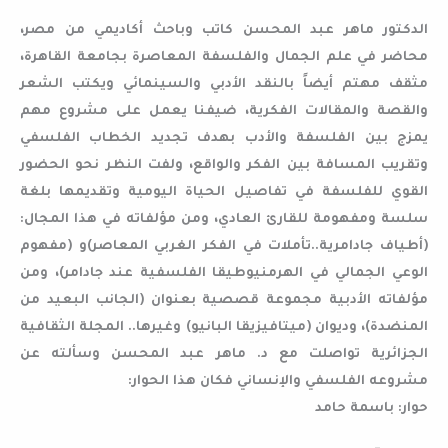
الدكتور ماهر عبد المحسن كاتب وباحث أكاديمي من مصر،
محاضر في علم الجمال والفلسفة المعاصرة بجامعة القاهرة،
مثقف مهتم أيضاً بالنقد الأدبي والسينمائي ويكتب الشعر
والقصة والمقالات الفكرية، ضيفنا يعمل على مشروع مهم
يمزج بين الفلسفة والأدب بهدف تجديد الخطاب الفلسفي
وتقريب المسافة بين الفكر والواقع، ولفت النظر نحو الحضور
القوي للفلسفة في تفاصيل الحياة اليومية وتقديمها بلغة
سلسة ومفهومة للقارئ العادي، ومن مؤلفاته في هذا المجال:
(أطياف جادامرية..تأملات في الفكر الغربي المعاصر)و (مفهوم
الوعي الجمالي في الهرمنيوطيقا الفلسفية عند جادامر)، ومن
مؤلفاته الأدبية مجموعة قصصية بعنوان (الجانب البعيد من
المنضدة)، وديوان (ميتافيزيقا البانيو) وغيرها.. المجلة الثقافية
الجزائرية تواصلت مع د. ماهر عبد المحسن وسألته عن
مشروعه الفلسفي والإنساني فكان هذا الحوار:
حوار: باسمة حامد