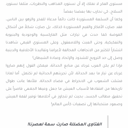
مستوى الفكر لا نملك إلا أن نستورد المذاهب والنظريات، مثلما نستورد
السلاح، كي نحارب بها بعضنا بعضاً.
وكما أن السلعة المستوردة كانت دائماً مدعاة للفخر والزهو بين الناس،
فقد صارت الأفكار والقيم المستوردة كذلك، بل صارت شكلاً من أشكال
الموضة كما حدث في تيارات مثل الماركسية والوجودية والبنيوية
والتفكيكية، وحتى العبث واللامعقول. وعلى المستوي القيمي شاهدنا
انتشاراً للكثير من الاتجاهات المخالفة لأعرافنا وتقاليدنا الأخلاقية والدينية
وصل إلى حد الترويج للشذوذ والإلحاد وعبادة الشيطان!
فإذا لم يكن العرب غرباء عن منابع الحداثة، فيمكن القول إنهم صاروا
غرباء عن تيار ما بعد الحداثة، لأن تجربتهم الحداثية لم تكتمل. أما لماذا
فشلت الشعوب في الانخراط في فضاء الحداثة، فلأنها عانت طوال
تاريخها من افتقادها لأسباب العيش ما جعل وعيها الجمعي قاصراً على
تحقيق مطالب الجسد، بحيث لم تتجاوز في أحلامها توفير لقمة العيش
وصعود منتخباتها إلى تصفيات كأس العالم!
الفتاوى المضللة صارت سمة لعصرنا!