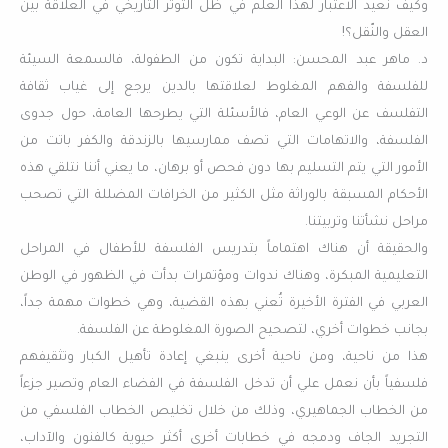
وكيف نعيد الاعتبار لهذا العلم في ظل التوتّر التاريخي في العلاقة بين
العقل والنّقل؟!
د. ماهر عبد المحسن: البداية تكون من الطفولة، فالسمعة السيئة
للفلسفة والفهم المغلوط لعلاقتها بالدين يرجع إلى غياب ثقافة
التفلسف عن الوعي العام، فالأسئلة التي يطرحها العامة، حول جدوى
الفلسفة، والاتهامات التي تصف ممارسيها بالزندقة والكفر باتت من
الأمور التي يتم التسليم بها دون فحص أو برهان، ما يعني أننا نتلقي هذه
الأحكام المسبقة بالوراثة مثل الكثير من الخرافات المضللة التي تصحب
مراحل نشأتنا وتربيتنا.
والحقيقة أن هناك اهتماماً بتدريس الفلسفة للأطفال في المراحل
التعليمية المبكرة، وهناك ندوات ومؤتمرات بدأت في الظهور في الوطن
العربي في الفترة الأخيرة تُعني بهذه القضية، وهي خطوات مهمة جداً،
بجانب خطوات أخري، لتصحيح الصورة المغلوطة عن الفلسفة.
هذا من ناحية، ومن ناحية أخرى ينبغي إعادة تأهيل الكبار وتثقيفهم
فلسفياً بأن نعمل علي أن تدخل الفلسفة في الفضاء العام وتصير جزءاً
من الخطاب الجماهيري، وذلك من خلال تخليص الخطاب الفلسفي من
التجريد الجاف ودمجه في خطابات أخرى أكثر حيوية كالفنون والآداب،