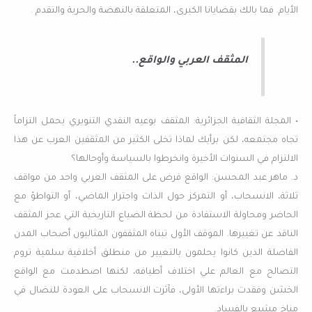
الأيام. فما بالك بقضايانا الكبرى، المتعلقة بالنهضة والحرية والتقدم .
المثقف العربي والواقع..
• المجلة الثقافية الجزائرية: المثقف بوعيه النقدي التنويري يحمل التزاماً
تجاه مجتمعه، لكن برأيك لماذا تخلى الكثير من المثقفين العرب عن هذا
الالتزام في السنوات الأخيرة وانخرطوا بالسياسة وأوحالها؟
د. ماهر عبد المحسن: الواقع فرض على المثقف العربي واحد من مواقف
ثلاثة، الانسحاب، أو التمركز حول الذات واجترار الماضي، أو التواطؤ مع
الحاضر ومحاولة الاستفادة من لحظة الضياع التاريخية التي عجز المثقف
الناقد عن تغييرها. الموقف الأول تبناه المثقفون المثاليون أصحاب المدن
الفاضلة الذين كانوا يحلمون بالتغيير من منطلق أخلاقية سلمية تروم
التصالح مع العالم علي اختلاف أطيافه، لكنها اصطدمت مع الواقع
الخشن وفقدت براءتها الأولى، فآثرت الانسحاب على العودة للنضال في
مناخ مشبع بالفساد.