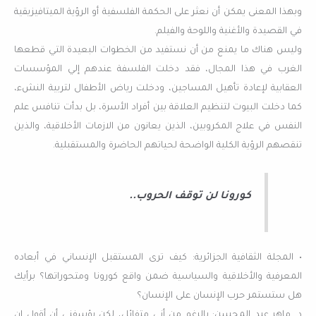
وبهذا المعنى يمكن أن نعثر على الحكمة الفلسفية أو الرؤية الميتافيزيقية
في القصيدة والأغنية واللوحة والفيلم.
وليس هناك ما يمنع من أن نستفيد من الخطوات البعيدة التي قطعها
الغرب في هذا المجال، فقد دخلت الفلسفة عندهم إلي المؤسسات
العقابية لإعادة تأهيل المساجين، ودخلت رياض الأطفال لتربية النشء،
كما دخلت البيوت لتنظيم العلاقة بين أفراد الأسرة، بل بدأت تنافس علم
النفس في علاج المكروبين، الذين يعانون من الازمات الأخلاقية، والذين
تنقصهم الرؤية الكلية الواضحة لحياتهم الحاضرة والمستقبلية.
كورونا لن توقف الحروب..
• المجلة الثقافية الجزائرية: كيف ترى المستقبل الإنساني في أبعاده
المعرفية والأخلاقية والسياسية ضمن واقع كورونا ومتحوراتها؟ برأيك
هل ستستمر حرب الإنسان على الإنسان؟
د. ماهر عبد المحسن: بالرغم من أني متفائل، لكن يؤسفني أن أقول إن