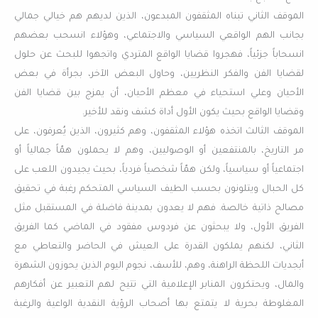
الموقف الثاني تبناه المثقفون المبدعون، الذين لديهم هم خيالي جمالي
بجانب الهم الواقعي السياسي والاجتماعي، وهؤلاء انسحب بعضهم
انسحاباً جزئياً، فهجروا قضايا الواقع المتردي واتجهوا للبحث عن حلول
لقضايا الفن والفكر النظريين، وحاول البعض الآخر، بجرأة في بعض
الأحيان وعلي استحياء في معظم الأحيان، أن يمزج بين قضايا الفن
وقضايا الواقع بحيث يكون الأول أداة كشف ونقد للأخير.
الموقف الثالث اتخذه هؤلاء المثقفون، وهم كثيرون، الذين يُعرفون، على
مر التاريخ، بالمنتفعين أو الوصوليين، وهم لا يحملون همّاً جمالياً أو
اجتماعياً أو سياسياً، ولكن همّاً شخصياً فردياً، بحيث يجيدون اللعب على
كل الحبال ويتلونون بحسب الطيف السياسي المتحكم رغبة في تحقيق
مصالح ذاتية خالصة. فهم لا يعدون بمدينة فاضلة في المستقبل مثل
الفريق الأول، ولا يبحثون عن فردوس مفقود في الماضي كما الفريق
الثاني، لكنهم يملكون القدرة على العيش في الحاضر والتعاطي مع
أبجديات اللحظة الراهنة، وهم، للأسف، نجوم اليوم الذين يحوزون الشهرة
والمال، ويحتكرون المنابر الإعلامية التي تتيح لهم التعبير عن أفكارهم
المغلوطة بحرية لا يتمتع بها أصحاب الرؤية النقدية الواعية والرغبة