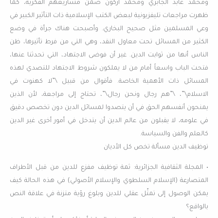
ومحمد عابد الجابري ومحمد أركون ضمن مشاريعهم الفكرية، كما
ظهرت مراجعات تليفزيونية لبعض الكتب الإسلامية ذات التأثير الكبير في
وعي المسلمين مثل صحيح البخاري. وأصبحت هناك جرأة في وضع
الكثير من المسائل تحت معاول النقد، وهي التي من فرط تأثيرها، ظن
الناس أنها من ثوابت الدين. غير أن فوضى الاجتهاد، التي تحدثنا عنها،
فتحت الباب واسعاً أمام من لا يملكون شروط الاجتهاد للتصدي لهذه
المسائل ذات الأهمية الخاصة. فأقوال من قبيل \”لا كهنوت في
الاسلام\”، \”هم رجال ونحن رجال\”، تحتاج إلى مراجعة، لأن الذين
يمنحون أنفسهم الحق في أن يتصدوا لمسائل الدين دون تخصص دقيق
في علومه، لا يقبلون من عالم الدين أن يتدخل في أمور أخرى غير الدين
كالعلم والفن والسياسة.
توظيف الدين مسألة تخص كل الأديان
• المجلة الثقافية الجزائرية: ثمة توظيف مفزع للدين من قبل الأطراف
المتصارعة (الإسلام السلطوي والإسلام الأصولي) في هذه الحالة كيف
يمكن الوصول إلى تمثّل عقلي للدين وبلوغ رؤية متزنة في علاقة النص
بالواقع؟