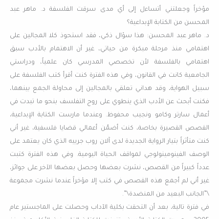
مؤخراً وجعلتني أتساءل إلى أي مدى سرقت الفلسفة د. ماهر عبد
المحسن من الكتابة الإبداعية؟
د. ماهر عبد المحسن: هذا سؤال ذكي، فقد استحوذ كلا المجالين على
اهتمامي منذ مرحلة مبكرة من حياتي، غير أن الاهتمام بالأدب سبق
اهتمامي بالفلسفة لأن تخصصي المدرسي كان علمياً، ودراستي
الجامعية كانت في القانون، وفي هذه الفترة كنت أقرأ كتب الفلسفة على
سبيل الهواية، وقد هداني تعلقي بالمجالين إلى محاولة الجمع بينهما،
فكنت أبحث عن الأدب الذي ينطوي على روح التفلسف بنحو ما تبدت في
أعمال سارتر وكامو ونجيب محفوظ. وعندما مارست الكتابة الإبداعية،
القصص القصيرة بخاصة، كنت أضمّن أعمالي قضايا فلسفية، غير أني
كنت متأثراً بتيار الرواية الجديدة لدى آلان روب جرييه الذي كان يعتمد على
الوصف الفينومينولوجي لمواقف الحياة اليومية. وفي هذه الفترة كتبت
عدداً كبيراً من القصص، نشرت بعضها وحصل بعضها الآخر على جوائز،
غير أني لم أجمع هذه القصص في كتب إلا مؤخراً عندما نشرت مجموعة
\”الجانب البعيد من المنضدة\”.
في فترة تالية، بعد أن التحقت بكلية الآداب وحصلت على الماجستير عام