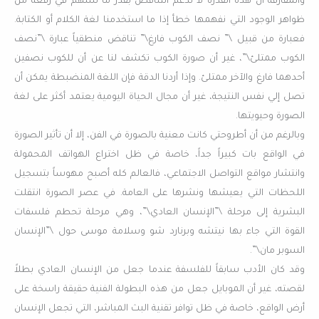
والمفارقة أن هذه القدرة لا تدعم التناقض بقدر ما تسهم في رفعة من
ظواهر الوجود التي نفهمها خطأ إذا ما استخدمنا لغة الكلام أو الكتابة.
فعبارة من قبيل \” نصف الكوب فارغ\” تناقض منطقياً عبارة \”نصف
الكوب ممتلئ\”، غير أن صورة الكوب تكشف لنا عن أن للكوب نصفين
أحدهما فارغ والآخر ممتلئ. وإذا أردنا الدقة فإن اللغة المنضبطة يمكن أن
تصل إلي نفس النتيجة، غير أن مجال الحياة اليومية يعتمد أكثر على لغة
الصورة وحيويتها.
وبالرغم من أن أطروحتي كانت معنية بالصورة في الفن، إلا أن تأثير الصورة
في الواقع بات كبيراً جداً، خاصة في ظل اختراع الهواتف المحمولة
وانتشار مواقع التواصل الاجتماعي، فالعالم كله أصبح مهوساً بتسجيل
اللحظات التي يعيشها ونشرها على العامة. في عصر الصورة انتقلت
البشرية إلى مرحلة \”الإنسان العادي\”، وهي مرحلة تحطم فلسفات
القوة التي جاء بها نيتشه وبرنارد شو وسلامة موسى حول \”الإنسان
السوبر مان\”.
وقد كان الأدب سابقاً للفلسفة عندما جعل من الإنسان العادي بطلاً
لقصته، غير أن الموبايل جعل من هذه البطولة الفنية حقيقة راسخة على
أرض الواقع، خاصة في ظل توافر تقنية البث المباشر، التي تجعل الإنسان