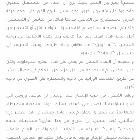
عنصرياً يميز بين البشر، بحيث يرى أن الحياة في المستقبل ستكون
مقصورة على فئة دون أخرى، وهو نفس النزوع الذي كان يحكم حركة
التاريخ الاستعماري في الماضي. فدائماً هناك، في الماضي أو المستقبل،
فئة يتم التضحية بها لصالح قلة متميزة، سواء بالقتل أو التسخير من
أجل خدمة هذه القلة، وقد تنبأ هربرت ويلز بهذه الأخلاقية في روايته
الشهيرة \”آلة الزمن\” عام ١٨٩٥م، وأعاد طرحها يوسف الشريف في
مسلسل \”النهاية\” عام ٢٠٢٠م.
والحقيقة أن التقدم العلمي لم يقض على هذه الفكرة السوداوية، ولكن
على العكس تم استخدامه من أجل مزيد من التحكم في مصائر البشر
عن طريق الهندسة الوراثية من ناحية والسيطرة على العقول من ناحية
أخرى.
وبهذا المعنى، فإن حرب الإنسان ضد الإنسان لن تتوقف، ورؤيتي التي
تبدو تشاؤمية لا تصدر عني كمفكر يمتلك أدوات منهجية منضبطة،
لكنها تعبّر عن شعوري بالقلق كإنسان عادي يعيش في هذا العصر! وإذا
سألتيني كيف السبيل إلى الخروج من هذا المأزق؟ فسأجيبك بكلمة
واحدة \”الإيمان\”. فبالرغم من الأحاديث المطولة عن العلم والعقل
والحداثة، سيظل الإيمان بوجود إله قادر عادل حكيم هو الضامن للحقيقة،