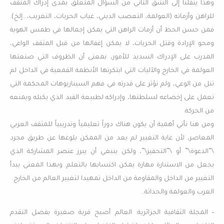
وهذا ينقلنا إلى الشق الثاني من السؤال المتعلق بمدى إدراك المثقف
للراهن وأزماته (العولمة، التعصب الديني، غياب الحريات، التغريب،…إلخ).
فمن حسن الحظ أن أزمات الراهن التي يمكن إجمالها في طمس الهوية
ومحو الإرادة وقتل الحريات، لا يمكن إغفالها من قبل المثقف الواعي،
المدرب على الإدراك السديد للأمور، بمعنى أن الظروف التي صنعتها
العولمة في الخارج والآليات التي ابتكرتها الأنظمة القمعية في الداخل لم
تنل من الوعي، ولم تؤثر على قدرته في فهم السيناريوهات المحكمة التي
تعمل على إخضاعه لسلطتها، وإدراكه لطبيعة القيد الذي يكبله ويمنعه
من الحركة.
ومن هنا تأتي أهمية أن يكون هناك دوراً تعليمياً وتدريبياً للمثقف العربي
المعاصر، لأن غاية التغيير لم يعد من الممكن بلوغها عن طريق مجرد
\”الدعوة\” أو \”التحفيز\”، ولكن ينبغي أن يبرز عنصر المشاركة الذي
يجعل من الاستنارة مهارة يمكن اكتسابها بالتعلم. وبهذا المعني يبدأ
التغيير من الداخل والمقاومة من الداخل تمهيدا لتغيير العالم من الخارج.
العرب والعولمة والحداثة..
• المجلة الثقافية الجزائرية: العالم أصبح قرية صغيرة بفضل التقدم