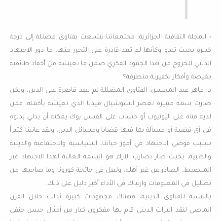
• المجلة الثقافية الجزائرية: مجتمعاتنا تشبعت بفتاوى مضللة إلى درجة
كبيرة بحيث تبدو وكأنها لم تعد قادرة على التحرر منها، ما دور الاجتهاد
الديني للخروج من هذا الجمود الفكري ضمن ما نعيشه من أحقاد طائفية
بغيضة وأفكار تكفيرية متطرفة؟
د. ماهر عبد المحسن: الفتاوى المضللة لم تعد قاصرة على الدين، ولكن
صارت سمة مميزة لعصر السوشيال ميديا الذي نعيشه بأكمله. فمن
لديه قناة على اليوتيوب أو حساب على الفيس بوك يمكنه أن يدلي بدلوه
في أي قضية أو مسألة بما فيها قضايا ومسائل الدين. ولقد عانينا كثيراً
بسبب فوضى الاجتهاد في أمور حياتنا، السياسية والاجتماعية والدينية
والطبية، بحيث صار تضارب الآراء هو السمة الغالبة لهذا الاجتهاد غير
المنضبط، الصادر عن غير أهله، ولعل في جائحة كورونا وما صاحبها من
تضليل في المعلومات وارتباك في الأداء أكبر دليل على ذلك.
بالنسبة للفتاوى الدينية، فهناك مجهودات كبيرة بُذلت خلال القرن
الماضي لنقد التراث الديني قام بها مفكرون كبار من أمثال حسن حنفي