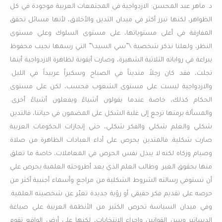
د. ماهر عبد المحسن: الازدواجية في المجتمعات العربية موجودة في كل
الظواهر، لكنها تبرز أكثر في ميدان التدين والأخلاق، لأنها مسائل تحقق
المفارقة في أعلى مستوياتها، على مستوى السلوك وعلي مستوى
النظر، ولعلنا نذكر شخصية \”سي السيد\” التي رسمها نجيب محفوظ
ببراعة في رواياته الثلاثية الشهيرة، وصارت أيقونة لظاهرة الازدواجية أينما
تجلت، فقد كان رجلاً متديناً في الصباح وسكيراً عربيداً في الليل.
والازدواجية ليست على مستوى الشعوب فحسب، لكن على مستوى
الحكام كذلك، خاصة عندما يقولون أشياءً ويفعلون أشياءً أخرى.
والمسألة برمتها ترجع إلى غلبة الشكل على المضمون في حياتنا، فالتدين
شكلي والعلم شكلي والفكر شكلي، حتي إنجازات الحكومات العربية
صارت شكلية. فالمتدين يحرص على أداء العبادات الظاهرة من صلاة
وصيام وزكاه لكنه لا يبذل نفس الحرص في المعاملات، خاصة ما تعلق
منها بحقوق الغير. وطالب العلم الذي يعد أطروحته العلمية يحرص علي
أن تستوفي رسالته الشروط الشكلية من مراجع وأسماء أجنبية أكثر من
حرصه على تقديم فكر حقيقي أو رؤية جديدة تعبّر عن شخصيته العلمية.
وفي ميدان السياسة تحرص الكثير من الأنظمة العربية علي صياغة
الدساتير وسن القوانين وإجراء الانتخابات، لكنها على أرض الواقع تقوم