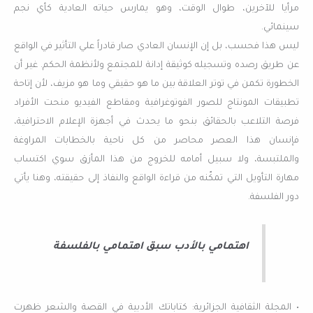
مرأيا للآخرين، طوال الوقت، وهو يمارس حياته العادية كأي نجم
سينمائي.
ليس هذا فحسب، بل إن الإنسان العادي صار قادراً علي التأثير في الواقع
عن طريق رصده وتسجيله كوثيقة إدانة للمجتمع ولأنظمة الحكم. غير أن
الخطورة تكمن في توتر العلاقة بين ما هو حقيقي وما هو مزيف، لأن إتاحة
تطبيقات المونتاج للصور الفوتوغرافية ومقاطع الفيديو منحت الأفراد
فرصة التلاعب بالحقائق بنحو ما يحدث في أجهزة الإعلام الاحترافية،
فإنسان هذا العصر محاصر من كل ناحية بالخطابات المراوغة
والملتبسة، ولا سبيل أمامه للخروج من هذا المأزق سوي اكتساب
مهارة التأويل التي تمكّنه من قراءة الواقع والنفاذ إلى حقيقته، وهنا يأتي
دور الفلسفة.
اهتمامي بالأدب سبق اهتمامي بالفلسفة
• المجلة الثقافية الجزائرية: كتاباتك الأدبية في القصة والشعر ظهرت