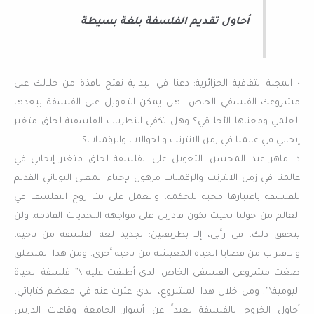
أحاول تقديم الفلسفة بلغة بسيطة
• المجلة الثقافية الجزائرية: دعنا في البداية نفتح نافذة من خلالك على
مشروعك الفلسفي الخاص.. هل يمكن التعويل على الفلسفة ببعدها
العلمي ومعناها الأخلاقي؟ وهل تكفي النظريات الفلسفية لخلق متغير
إيجابي في عالمنا في زمن الانترنت والجوالات والرقميات؟
د. ماهر عبد المحسن: التعويل على الفلسفة لخلق متغير إيجابي في
عالمنا في زمن الانترنت والرقميات مرهون بإحياء المعنى اليوناني القديم
للفلسفة باعتبارها محبة للحكمة، والعمل على بث روح التفلسف في
العالم من حولنا بحيث نكون قادرين على مواجهة التحديات القادمة. ولن
يتحقق ذلك، في رأيي، إلا بطريقتين: تجديد لغة الفلسفة من ناحية،
والاقتراب من قضايا الحياة المعيشة من ناحية أخرى. ومن هذا المنطلق
صغت مشروعي الفلسفي الخاص الذي أطلقت عليه \” فلسفة الحياة
اليومية\”. ومن خلال هذا المشروع، الذي عبّرت عنه في معظم كتاباتي،
أحاول الخروج بالفلسفة بعيداً عن أسوار الجامعة وقاعات الدرس