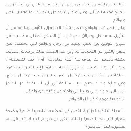
العلاقة بين العقل والنقل، في حين أن الإسلام العقلاني في الحاضر جاء
ليعالج قضية العيش، ومن ثم كان هدفه حل إشكالية العلاقة بين النص
والواقع.
ولأن النص ثابت والواقع متغير نشأت الحاجة إلى التأويل، وبالرغم من أن
التأويل له مداخل وطرائق عديدة، إلا أن المدخل العقلي مهم جدا في
سياق التوفيق بين النص البعيد في الزمان والواقع الآني المعقد، الذي
يحفل بالكثير من المستجدات. وفي هذا الصدد، هناك دراسات إسلامية
مهمة تؤسس لما يُعرف ب\” فقة الأولويات\” أو \” فقه المصلحة\”،
والمسألة بهذا المعني تحتاج إلى تضافر جهود الإسلاميين مع جهود
العلمانيين، فالأولون يجيدون تأويل النص والآخرون يجيدون تأويل الواقع.
وفي عبارة واحدة يحتاج الإسلام العقلاني إلى الاستفادة من المنجز
الإنساني بعامة، ديني وسياسي واجتماعي واقتصادي وثقافي.
الازدواجية موجودة في كل الظواهر
• المجلة الثقافية الجزائرية: التدين في المجتمعات العربية ظاهرة واضحة
للعيان لكن تلك الظاهرة يقابلها الكثير من ظواهر الفساد الأخلاقي.. ما
تفسيرك لهذا التناقض؟!