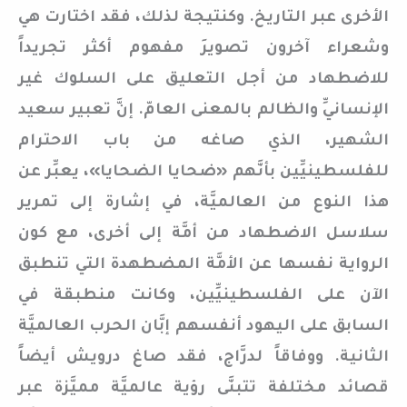
الأخرى عبر التاريخ. وكنتيجة لذلك، فقد اختارت هي
وشعراء آخرون تصويرَ مفهوم أكثر تجريداً
للاضطهاد من أجل التعليق على السلوك غير
الإنسانيِّ والظالم بالمعنى العامّ. إنَّ تعبير سعيد
الشهير، الذي صاغه من باب الاحترام
للفلسطينيِّين بأنَّهم «ضحايا الضحايا»، يعبِّر عن
هذا النوع من العالميَّة، في إشارة إلى تمرير
سلاسل الاضطهاد من أمَّة إلى أخرى، مع كون
الرواية نفسها عن الأمَّة المضطهدة التي تنطبق
الآن على الفلسطينيِّين، وكانت منطبقة في
السابق على اليهود أنفسهم إبَّان الحرب العالميَّة
الثانية. ووفاقاً لدرَّاج، فقد صاغ درويش أيضاً
قصائد مختلفة تتبنَّى رؤية عالميَّة مميَّزة عبر