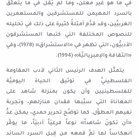
في ما هو غير معلَن، وما لم يُقَل في ما يتعلَّق
بالسرد المهيمن للمستشرقين والمستعمرين
الغربيِّين، وقد قدَّم أمثلةً كثيرة على ذلك في تحليله
للنصوص المختلفة التي كتبها المستشرقون
الأدبيُّون، التي تظهر في «الاستشراق» (1978)، وفي
«الثقافة والإمبرياليَّة» (1994).
يتمثَّل الهدف الرئيس الثاني لأدب المقاومة
الفلسطينيِّ في توثيق الحياة اليوميَّة
للفلسطينيين وأن يكون بمنزلة شاهد على
المعاناة التي سبَّبها فقدان منازلهم، وتجربة
نفيهم المطوَّل. كما توضِّح تحرير حمدي، يمكن عدُّ
«أن تكونَ شاهداً» نوعاً فرعيّاً أدبيّاً، ما يوفِّر
انعكاساً لما تمَّ قمعه من قِبل السرد السائد