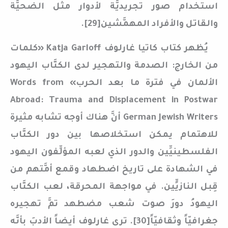
استخدام صور تجريديَّة لأدوار مثل الضحيَّة
والقاتل والأفراد المهمَّشين[29].
يُظهر كتاب كاتيا غارلوف Katja Garloff «كلمات
من الخارج: الصدمة والتهجير لدى الكتَّاب اليهود
الألمان في فترة ما بعد الحرب» Words from
Abroad: Trauma and Displacement in Postwar
German Jewish Writers أنَّ هناك أوجه تشابه مثيرة
للاهتمام يمكن استخلاصها بين دور الكتَّاب
الفلسطينيِّين والدور الذي لعبه المؤلِّفون اليهود
في الشهادة على تاريخ اضطهاد وقمع أمَّتهم من
قِبل النازيٍّين. في مواجهة المحرقة، لعب الكتَّاب
اليهودُ دورَ صوت شعب مضطهد تمَّ تهجيره
جغرافيّاً وثقافيّاً[30]. ترى غارلوف أيضاً الأدبَ بأنَّه