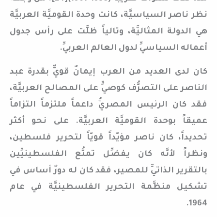
نظر ناصر السياسيَّة، كانت وحدة القوميَّة العربيَّة
هي الدولة المثاليَّة، وتالياً ظلَّت على رأس جدول
أعماله السياسيِّ لدول العالم العربيِّ.
كان لدى العديد من العرب إيمانٌ قويٌّ بقدرة عبد
الناصر على التصرُّف كوصيٍّ على المصالح العربيَّة،
فقد كان الرئيس المصريُّ داعماً ملتزماً التزاماً
عميقاً بوحدة القوميَّة العربيَّة. على نحو أكثر
تحديداً، كان ناصر مؤيّداً قويّاً لتحرير فلسطين،
ونظراً لأنَّه كان يفضِّل تمتُّع الفلسطينيِّين
بالتقرير الذاتيِّ للمصير، فقد كان له دورٌ أساس في
تشكيل منظَّمة التحرير الفلسطينيَّة في عام
1964.