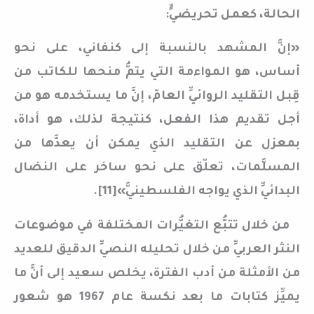
الحالة، كعمل تحريضيٍّ:
«إنَّ المشهد بالنسبة إلى كنفاني، على نحو
أساس، هو المواءمة التي يتمُّ منحها للكاتب من
قِبل التقليد الروائيِّ العامّ، إنَّ ما يستخدمه هو من
أجل تقديم هذا الفعل، كنتيجة لذلك، هو أداة،
بمعزل عن التقليد الذي يمكن أن يعدَّها من
المسلَّمات، تعلّق على نحو ساخر على النضال
البدائيِّ الذي يواجه الفلسطينيَّ»[11].
من خلال تتبُّع التغيُّرات المختلفة في موضوعات
النثر العربيِّ من خلال تحليله النصيِّ الدقيق للعديد
من الأمثلة من أدب الفترة، يخلص سعيد إلى أنَّ ما
يميِّز كتابات ما بعد نكسة عام 1967 هو شعور