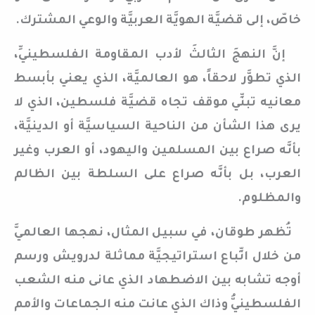
خاصّ، إلى قضيَّة الهويَّة العربيَّة والوعي المشترك.
إنَّ النهجَ الثالثَ لأدب المقاومة الفلسطينيِّ،
الذي تطوَّر لاحقاً، هو العالميَّة، الذي يعني بأبسط
معانيه تبنِّي موقف تجاه قضيَّة فلسطين، الذي لا
يرى هذا الشأن من الناحية السياسيَّة أو الدينيَّة،
بأنَّه صراع بين المسلمين واليهود، أو العرب وغير
العرب، بل بأنَّه صراع على السلطة بين الظالم
والمظلوم.
تُظهر طوقان، في سبيل المثال، نهجها العالميَّ
من خلال اتِّباع استراتيجيَّة مماثلة لدرويش ورسم
أوجه تشابه بين الاضطهاد الذي عانى منه الشعب
الفلسطينيُّ وذاك الذي عانت منه الجماعات والأمم