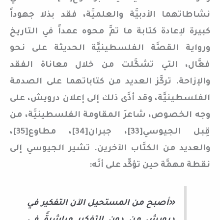
نشاطاتهما الأدبيَّة والعلميَّة، فقد بذلا جهوداً
كبيرة لإعادة كتابة ما تمَّ محوه عمداً في التاريخ
ورواية القصَّة الفلسطينيَّة الحديثة على نحو
فعَّال، التي تشكَّلت من خلال معاناة الفقد
والإزاحة. تركَّز العديد من كتاباتهما على الصدمة
الفلسطينيَّة، وقد أدَّى ذلك إلى إعلان درويش، على
وجه الخصوص، شاعرَ المقاومة الفلسطينيَّة، من
قِبل الجيوسي[33]، جبران[34]، مطاوع[35]،
والعديد من الكتَّاب الآخرين. تشير الجيوسي إلى
نقطة مهمَّة حين تؤكِّد على أنَّه:
«أصبح من المستحيل الآن التفكير في