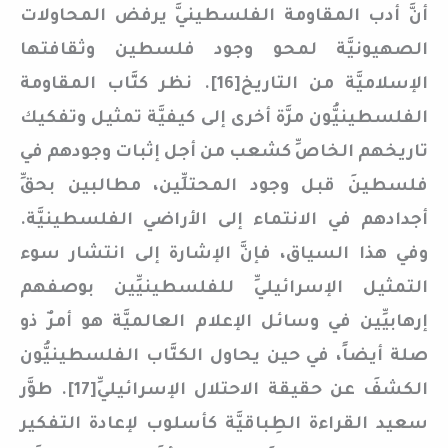
أنَّ أدب المقاومة الفلسطينيَّ يرفض المحاولات
الصهيونيَّة لمحو وجود فلسطين وثقافتها
الإسلاميَّة من التاريخ[16]. نظر كتَّاب المقاومة
الفلسطينيُّون مرَّة أخرى إلى كيفيَّة تمثيل وتفكيك
تاريخهم الخاصِّ كشعب من أجل إثبات وجودهم في
فلسطينَ قبل وجود المحتلِّين، مطالبين بحقِّ
أجدادهم في الانتماء إلى الأراضي الفلسطينيَّة.
وفي هذا السياق، فإنَّ الإشارة إلى انتشار سوء
التمثيل الإسرائيليِّ للفلسطينيِّين بوصفهم
إرهابيِّين في وسائل الإعلام العالميَّة هو أمرٌ ذو
صلة أيضاً، في حين يحاول الكتَّاب الفلسطينيُّون
الكشفَ عن حقيقة الاحتلال الإسرائيليِّ[17]. طوَّر
سعيد القراءة الطِباقيَّة كأسلوب لإعادة التفكير