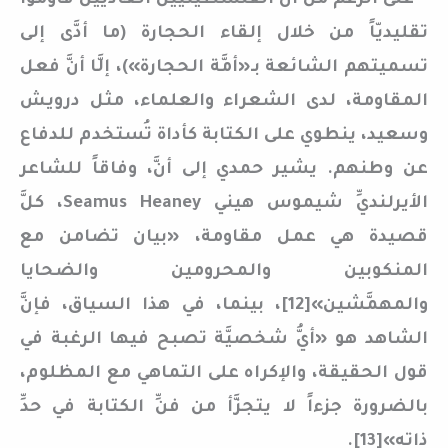
على الرَّغم من أنَّ الفلسطينيِّين العاديِّين قاوموا
تقليديّاً من خلال إلقاء الحجارة (ما أدَّى إلى
تسميتهم الشائعة بـ«أمَّة الحجارة»)، إلَّا أنَّ فعل
المقاومة، لدى الشعراء والعلماء، مثل درويش
وسعيد، ينطوي على الكتابة كأداة تُستخدم للدفاع
عن وطنهم. يشير حمدي إلى أنَّ، وفاقاً للشاعر
الأيرلنديِّ شيموس هيني Seamus Heaney، كلَّ
قصيدة هي عمل مقاومة، «بيان تضامن مع
المنكوبين والمحرومين والضحايا
والمهمَّشين»[12]، بينما، في هذا السياق، فإنَّ
الشاهد هو «أيُّ شخصيَّة تصبح فيها الرغبة في
قول الحقيقة، والإكراه على التماهي مع المظلوم،
بالضرورة جزءاً لا يتجزَّأ من فنِّ الكتابة في حدِّ
ذاته»[13].