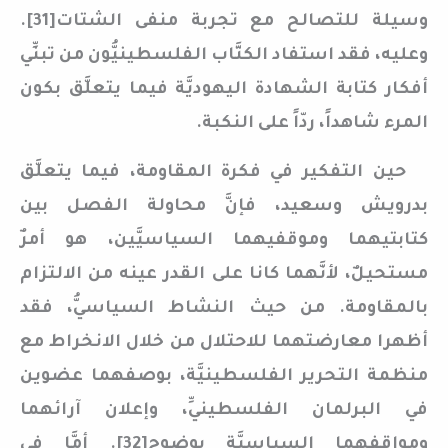
وسيلة للتصالح مع تجربة منفى الشتات[31].
وعليه، فقد استفاد الكتَّاب الفلسطينيُّون من تبنِّي
أفكار كتابة الشهادة اليهوديَّة فيما يتعلَّق بكون
المرء شاهداً، ردّاً على النكبة.
حين التفكير في فكرة المقاومة، فيما يتعلَّق
بدرويش وسعيد، فإنَّ محاولة الفصل بين
كتابتيهما وموقفيهما السياسيَّين، هو أمرٌ
مستحيلٌ، لأنَّهما كانا على القدر عينه من الالتزام
بالمقاومة. من حيث النشاط السياسيُّ، فقد
أظهرا معارضتهما للاحتلال من خلال الانخراط مع
منظمة التحرير الفلسطينيَّة، بوصفهما عضوين
في البرلمان الفلسطينيِّ، وإعلان آرائهما
ومواقفهما السياسيَّة بوضوح[32]. أمَّا في