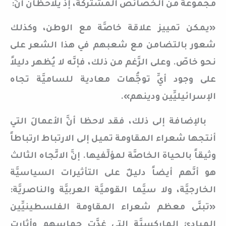
مجموعة من الخصائص المشتركة، إذ يلاحظان أنَّ:
«يمكن تمييز علاقة خاصَّة مع الوطن، وكذلك
شعور بالتضامن مع شعبهم في هذا الشعر على
نحو خاصّ. وعلى الرَّغم من ذلك، فإنَّه لا يُظهر دليلاً
على وجود أيِّ توجُّهات معادية للساميَّة تجاه
الإسرائيليِّين ودينهم».
بالإضافة إلى ذلك، فقد لاحظا أنَّ الأعمالَ التي
أنتجها شعراء المقاومة تميل إلى الارتباط ارتباطاً
وثيقاً بالحياة الخاصَّة لمؤلِّفيها. إنَّ الاتِّجاه الثالث
هو أنَّهم أيضاً دليلٌ على التأثيرات السياسيَّة
الخارجيَّة، ولا سيَّما القوميَّة العربيَّة والناصريَّة:
«تبنَّى معظم شعراء المقاومة الفلسطينيِّين
المبادئ الماركسيَّة التي غذَّت حماسهم وأثارت