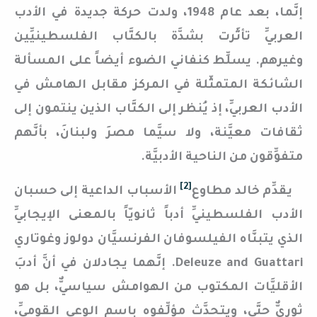
إنَّما، بعد عام 1948، ولدت حركة جديدة في الأدب
العربيِّ تأثَّرت بشدَّة بالكتَّاب الفلسطينيِّين
وغيرهم. يسلِّط كنفاني الضوء أيضاً على المسألة
الشائكة المتمثِّلة في المركز مقابل الهامش في
الأدب العربيِّ، إذ يُنظر إلى الكتَّاب الذين ينتمون إلى
ثقافات معيَّنة، ولا سيَّما مصرَ ولبنانَ، بأنَّهم
متفوِّقون من الناحية الأدبيَّة.
[2]
يقدِّم خالد مطاوع
الأسباب الداعية إلى حسبان
الأدب الفلسطينيِّ أدباً ثانويّاً بالمعنى الإيجابيِّ
الذي يتبنَّاه الفيلسوفان الفرنسيَّان دولوز وغوتاري
Deleuze and Guattari. إنَّهما يجادلان في أنَّ أدبَ
الأقليَّات المكتوب من الهوامش سياسيٌّ، بل هو
ثوريٌّ حتَّى، ويتحدَّث مؤلِّفوه باسم الوعي القوميِّ،