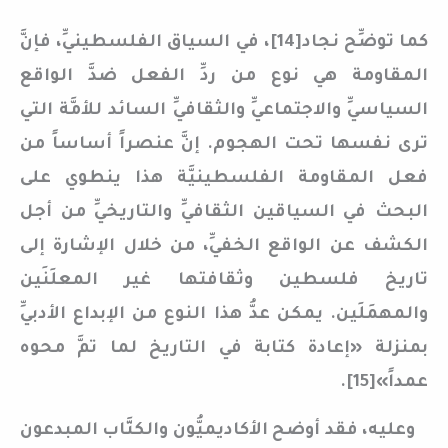
كما توضِّح نجاد[14]، في السياق الفلسطينيِّ، فإنَّ
المقاومة هي نوع من ردِّ الفعل ضدَّ الواقع
السياسيِّ والاجتماعيِّ والثقافيِّ السائد للأمَّة التي
ترى نفسها تحت الهجوم. إنَّ عنصراً أساساً من
فعل المقاومة الفلسطينيَّة هذا ينطوي على
البحث في السياقين الثقافيِّ والتاريخيِّ من أجل
الكشف عن الواقع الخفيِّ، من خلال الإشارة إلى
تاريخ فلسطين وثقافتها غير المعلَنَين
والمهمَلَين. يمكن عدُّ هذا النوع من الإبداع الأدبيِّ
بمنزلة «إعادة كتابة في التاريخ لما تمَّ محوه
عمداً»[15].
وعليه، فقد أوضح الأكاديميُّون والكتَّاب المبدعون