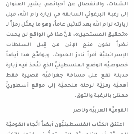
الشتات، والانفصال عن أحبائهم. يشير العنوان
إلى رغبة البرغوثي السابقة في زيارة رام الله، قبل
زيارته لرام الله بعد ثلاثين عاماً، وهو ما يمثِّل رمزاً لـ
«تحقيق المستحيل»، لأنَّ هذا في الواقع لن يحدث
نظراً لكون منح الإذن من قِبل السلطات
الإسرائيليَّة أمراً نادرَ الحدوث. ويوضِّح هذا أيضاً
خصوصيَّة الوضع الفلسطينيِّ الذي تتَّخذ فيه زيارة
مدينة تقع على مسافة جغرافيَّة قصيرة فقط
أهميَّة رمزيَّة لرحلة ملحميَّة إلى موقع أسطوريِّ
ممتلئ بالرغبة والتوق.
القوميَّة العربيَّة وناصر
اعتنق الكتَّاب الفلسطينيُّون أيضاً اتِّجاه القوميَّة