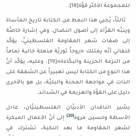
للمجموعة الأكثر قوَّة[18].
ثالثاً، يُحيي هذا النمط من الكتابة تاريخ المأساة
وينبِّه القرَّاء إلى أصول النضال. وفي إشارة خاصَّة
إلى صفات شعر المقاومة الفلسطينيِّ، يؤكِّد
كنفاني أنَّه يمتلك «روحاً ثوريَّة مذهلة خالية تماماً
من النزعة الحزينة والبكَّاءة»[19]. وعليه، يؤكِّد أنَّ
هذا النوع من الكتابة ليس تعبيراً عن الشفقة على
الذات في مواجهة المحنة والبليَّة، بل هو بالأحرى
دليل على القوَّة والعزيمة في الشدائد.
يشير الناقدان الأدبيَّان الفلسطينيَّان، عادل
[20]
الأسطة وحسين مروة
إلى أنَّ الأعمال المبكرة
لشعر المقاومة ما بعد النكبة، تشترك في