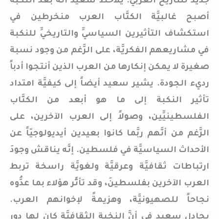
جديد للتاريخ العربيِّ. يلاحظ سعيد أنَّه بعد النكبة
أصبح غالبيَّة الكتَّاب العرب منخرطين في
استكشاف التأثيرين السياسيِّ والتاريخيِّ للنكبة
في مشاريعهم الفكريَّة، على الرَّغم من وجود نسبة
صغيرة لا يمكن إنكارها من العرب الذين أنتجوا أدباً
رديء الجودة. يشير سعيد أيضاً إلى كيفيَّة امتداد
تأثير النكبة إلى ما هو أبعد من الكتَّاب
الفلسطينيِّين، وصولاً إلى العرب الآخرين، على
الرَّغم من أنَّهم ربَّما كانوا بعيدين أيديولوجيّاً عن
الأحداث السياسيَّة في فلسطين. إنَّه يناقش وجودَ
ارتباطات ثقافيَّة وعرقيَّة ولغويَّة راسخة تربط
العرب الآخرين بفلسطينَ، وقد تأثَّر هؤلاء بما عدُّوه
نجاحاً للصهيونيَّة، وهزيمةً لإخوانهم العرب.
يجادل سعيد في أنَّ النخبة الثقافيَّة كان لها دور