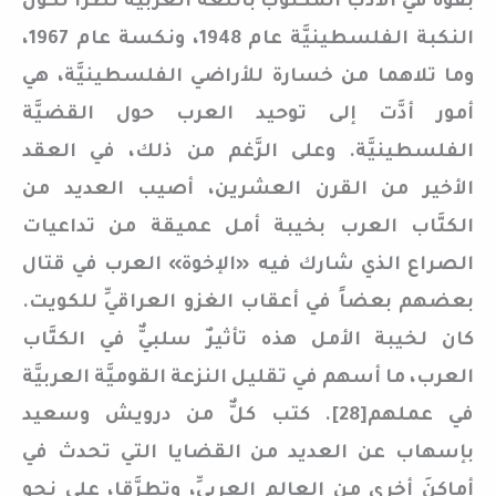
بقوَّة في الأدب المكتوب باللُّغة العربيَّة نظراً لكون
النكبة الفلسطينيَّة عام 1948، ونكسة عام 1967،
وما تلاهما من خسارة للأراضي الفلسطينيَّة، هي
أمور أدَّت إلى توحيد العرب حول القضيَّة
الفلسطينيَّة. وعلى الرَّغم من ذلك، في العقد
الأخير من القرن العشرين، أصيب العديد من
الكتَّاب العرب بخيبة أمل عميقة من تداعيات
الصراع الذي شارك فيه «الإخوة» العرب في قتال
بعضهم بعضاً في أعقاب الغزو العراقيِّ للكويت.
كان لخيبة الأمل هذه تأثيرٌ سلبيٌّ في الكتَّاب
العرب، ما أسهم في تقليل النزعة القوميَّة العربيَّة
في عملهم[28]. كتب كلٌّ من درويش وسعيد
بإسهاب عن العديد من القضايا التي تحدث في
أماكنَ أخرى من العالم العربيِّ، وتطرَّقا، على نحو