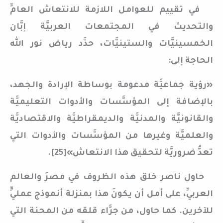
في تقييم للعوامل اللازمة للانتعاش العامِّ
والتحديث في المجتمعات العربيَّة إبَّان
الخمسينيَّات والستينيَّات، حدَّد رياض نور الله
الحاجة إلى:
«رؤية جماعيَّة مدعومة بوساطة الإرادة والجهد،
بالإضافة إلى المؤسَّسات والأدوات التعليميَّة
والقانونيَّة والمدنيَّة والديمقراطيَّة والاقتصاديَّة
والعلميَّة وغيرها من المؤسَّسات والأدوات التي
تعدُّ ضروريَّة لتحقيق هذا الانتعاش»[25].
حاول ناصر خلق هذه الظروف في مصرَ والعالم
العربيِّ، على أمل أن يكونَ هذا بمنزلة أنموذج عمليٍّ
للآخرين. كما حاول، من جرَّاء قلقه من المحنة التي