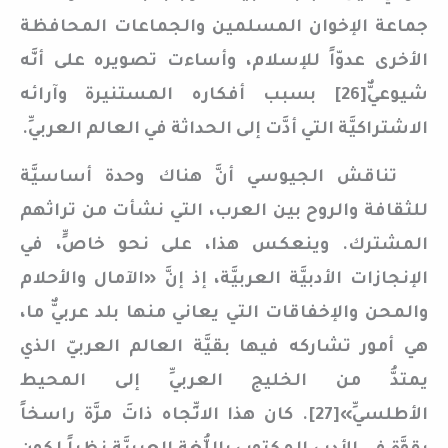
جماعة الإخوان المسلمين والجماعات المحافظة
الأخرى عدوّاً للإسلام، وأساءت تصويره على أنَّه
شيوعيٌّ[26] بسبب أفكاره المستنيرة وآرائه
الاشتراكيَّة التي أدَّت إلى الحداثة في العالم العربيِّ.
تناقش الجيوسي أنَّ هناك وحدة أساسيَّة
للثقافة والروح بين العرب، التي نشأت من تراثهم
المشترك. وينعكس هذا، على نحو خاصٍّ، في
الإنجازات الأدبيَّة العربيَّة، إذ إنَّ «الآمال والأحلام
والمحن والإخفاقات التي يعاني منها بلد عربيٌّ ما،
هي أمور تشاركه فيها بقيَّة العالم العربيّ الذي
يمتدُّ من الخليج العربيِّ إلى المحيط
الأطلسيِّ»[27]. كان هذا الاتِّجاه ذاتَ مرَّة راسخاً