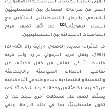
العربيِّ بشأن التهديدات التي تشكِّلها الصهيونيَّة،
القلق من صراعات الفصائل بين الفلسطينيِّين
أنفسهم، والرجال الفلسطينيِّين المتآخين مع
[22]
النساء اليهوديَّات
. كما أنَّها تصف أفراح
المناسبات الاحتفاليَّة بين الفلسطينيِّين.
في مذكّراته شديدة الوضوح، «رأيتُ رام الله»[23]
(1997)، ينقل مريد البرغوثي مرارة وألم كونه
فلسطينيّاً في المنفى من خلال الكشف عن
تفاصيل الحيوات السياسيَّة والاجتماعيَّة
والنفسيَّة والاقتصاديَّة لأبناء وطنه في أثناء كتابته
عن تجاربه الخاصَّة من وجهة نظره الشخصيَّة. كما
يسلِّط الضوء على مشكلات أخرى نتجت عن أن
تكون فلسطينيّاً، بما في ذلك الإزاحة، ونفي