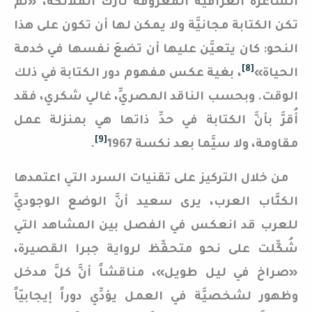
الشَّاعرة العراقيَّة المعروفة نازك الملائكة، «لم
تكن الكتابة مجانيَّة ولا يمكن لها أن تكون على هذا
النحو: كان يتعيَّن عليها أن تضعَ نفسها في خدمة
[8]
الحياة»
، بغية عكس مفهوم دور الكتابة في ذلك
الوقت. وبحسب الناقد المصريِّ، غالي شكري، فقد
أُقرَّ بأنَّ الكتابة في حدِّ ذاتها هي بمنزلة عمل
[9]
مقاومة، ولا سيَّما بعد نكسة 1967
.
من خلال التركيز على تقنيات السرد التي اعتمدها
الكتَّاب العرب، يرى سعيد أنَّ الوضع الوجوديَّ
للعرب قد انعكس في الفصل بين المشاهد التي
شُكِّلت على نحو متحفِّظ لرواية جبرا القصيرة،
«صراخ في ليل طويل»، مناقشاً أنَّ كلَّ مدخل
وظهور لشخصيَّة في العمل يؤدِّي دوراً إيجابيّاً