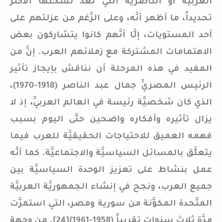
العربيَّة أو الناصريَّة التي تعدُّ نسختها الأكثر
تحديداً، ما أظهر أنَّه، وعلى الرَّغم من عزلتهم على
أحد المستويات، إلَّا أنَّهم كانوا يتشاركون بعض
الاهتمامات المشتركة مع زملائهم العرب. إنَّ من
المفيد في هذه المرحلة أن نناقش بإيجاز تأثير
الرئيس المصريِّ جمال عبد الناصر (1918-1970)،
الذي كان شخصيَّة رئيسة في العالم العربيِّ، إذ لا
يزال تأثيره وأفكاره واضحين حتَّى اليوم بسبب
فهمه العميق للاحتياجات الحقيقيَّة للعرب فيما
يتعلَّق بالمسائل السياسيَّة والاجتماعيَّة. كما أنَّه
عمل بنشاط على تعزيز الوحدة السياسيَّة بين
جميع العرب، ونجح في إنشاء الجمهوريَّة العربيَّة
المتَّحدة المكوَّنة من سورية ومصر، التي استمرَّت
مدَّة ثلاث سنوات تقريباً (1958-1961)[24]. من وجهة