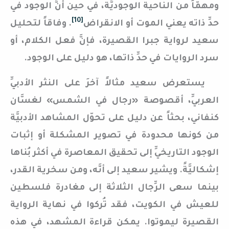
ومهمّاً من الناحية الوجوديَّة، في حين أنَّ الوجود في
[10]
حدِّ ذاته يعني الموت أو الانقراض
. وفاقاً لتحليل
سعيد لرواية جبرا القصيرة، فإنَّ فعل الكلام، أو
سرد الروايات في حدِّ ذاتها، هو دليل على الوجود.
يستعرض سعيد مثالاً آخرَ على النثر الأدبيِّ
العربيِّ، أقصوصة «رجال في الشمس» لغسَّان
كنفاني، بحثاً عن دليل على تحوّل المشاهد الأدبيَّة
من كونها محدودة في تصوير المشكلة أو إثبات
الوجود التاريخيِّ إلى تحقيق المعاصرة في أكثر بُناها
إشكاليَّةً. ويشير سعيد إلى أنَّه، ومن سخرية القدر،
بينما سعى الرِّجال الثلاثة إلى مغادرة فلسطين
للعيش في الكويت، فقد تُركوا في نهاية الرواية
القصيرة ليموتوا. يمكن قراءة المشهد، في هذه