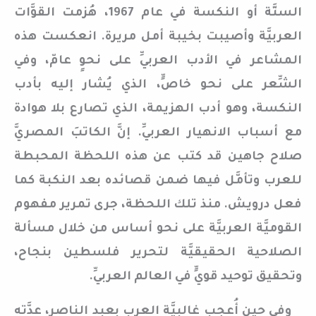
الستَّة أو النكسة في عام 1967، هُزمت القوَّات
العربيَّة وأصيبت بخيبة أمل مريرة. انعكست هذه
المشاعر في الأدب العربيِّ على نحوٍ عامّ، وفي
الشِّعر على نحو خاصٍّ، الذي يُشار إليه بأدب
النكسة، وهو أدب الهزيمة، الذي تصارع بلا هوادة
مع أسباب الانهيار العربيِّ. إنَّ الكاتبَ المصريَّ
صلاح جاهين قد كتب عن هذه اللحظة المحبطة
للعرب وتأمَّل فيها ضمن قصائده بعد النكبة كما
فعل درويش. منذ تلك اللحظة، جرى تمرير مفهوم
القوميَّة العربيَّة على نحو أساس من خلال مسألة
الصلاحية الحقيقيَّة لتحرير فلسطين بنجاح،
وتحقيق توحيد قويٍّ في العالم العربيِّ.
وفي حين أُعجب غالبيَّة العرب بعبد الناصر، عدَّته