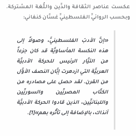
عكست عناصر الثقافة والدِّين واللُّغة المشتركة.
وبحسب الروائيِّ الفلسطينيِّ غسَّان كنفاني:
«إنَّ الأدبَ الفلسطينيَّ، وصولاً إلى
هذه النكسة المأساويَّة قد كان جزءاً
من التيَّار الرئيس للحركة الأدبيَّة
العربيَّة التي ازدهرت إبَّان النصف الأوَّل
من القرن. لقد حصل على مصادره من
الكتَّاب المصريِّين والسوريِّين
واللبنانيِّين، الذين قادوا الحركة الأدبيَّة
آنذاك، بالإضافة إلى تأثُّره بهم»[1].