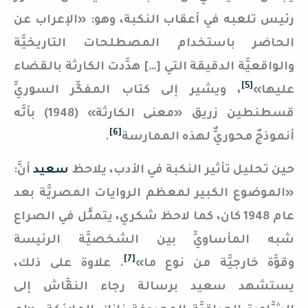
رئيس تلعبه في أعقاب النكبة، وهو: «الإعراب عن
الحاضر باستخدام المصطلحات التاريخيَّة
والواقعيَّة الدقيقة التي […] هدَّدت الكارثة بالقضاء
[5]
عليها»
، ويشير إلى كتاب المفكِّر السوريِّ
قسطنطين زريق «معنى الكارثة» (1948) بأنَّه
[6]
أنموذجٌ محوريٌّ لهذه الممارسة
.
حين تحليل تأثير النكبة في الأدب، يلاحظ
سعيد
أنَّ:
«الموضوع الكبير لمعظم الروايات المصريَّة بعد
عام 1948 كان، كما لاحظ شكري، يتمثَّل في الصراع
شبه المأساويِّ بين الشخصيَّة الرئيسة
[7]
وقوَّة خارجيَّة من نوع ما»
. علاوة على ذلك،
يستشهد سعيد برسالة رجاء النقَّاش إلى