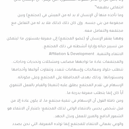
اجتماعي بطبعه\”
وما نأخذه منها أن الإنسان لا بد له من العيش في (مجتمع) وبين
مجموعة من بني جنسه.. وإن كان ذلك كذلك فلا بد له من التفاعل مع
مجتمعه والتعامل معه..
وههنا يفتقر الإنسان أو (عضو المجتمع) إلى معرفة بمستوى ما؛ ليتمكن
من تسيير حياته وإدارة أنشطته في ذلك المجتمع..
الانتماء والتنمية.. Affiliation & Development
والمجتمعات عادة ما تواجهها مصاعب ومشكلات وتحديات وحاجات..
تتطلب حلولا ومعالجات وإسهامات تتعدد وتتفاوت أنواعها وأحجامها
ومستوياتها.. وذلك بهدف المحافظة على المجتمع وعلى مكوناته..
الإسهام في تقدم المجتمع يطلق عليه (تنمية) والقيام بالفعل التنموي
أياً كان إنما يتطلب معرفة بدرجة ما..
ومن نافلة القول أن الإسهام في تنمية مجتمع ما، لا يكون عادة إلا من
قبل شخص يحس بالانتماء الواعي لذلك المجتمع؛ باعتبار أن الانتماء هو
الشعور الدافع والمبرر للعمل وبذل الجهد..
والوعي بمعاني الانتماء للمجتمع إنما تولده المعرفة، التي نحن بصدد