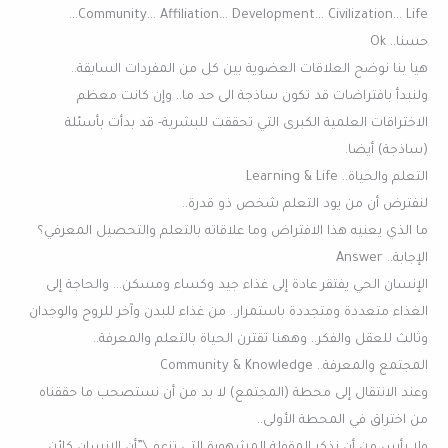
Community… Affiliation… Development… Civilization… Life…
حسنا.. Ok
هيا بنا نوضح العلاقات العضوية بين كل من المفردات السابقة..
ولنبدأ بافتراضات قد تكون ساذجة الى حد ما.. وإن كانت معظم
الاختراقات العلمية الكبرى التي تحققت للبشرية- قد بدأت بأسئلة
(ساذجة) أيضا.
التعلم والحياة.. Learning & Life
لنفترض أن من يود التعلم شخص ذو قدرة..
ما الذي يعنيه هذا الافتراض وما علاقاته بالتعلم والتحصيل المعرفي؟
الإجابة.. Answer
الإنسان الحي يفتقر عادة إلى غذاء جيد وكساء ومسكن… والحاجة إلى
الغذاء متعددة ومتجددة باستمرار.. من غذاء للبدن وآخر للروح والوجدان
وثالث للعقل والفكر.. وههنا تقترن الحياة بالتعلم والمعرفة..
المجتمع والمعرفة.. Community & Knowledge
وعند الانتقال إلى محطة (المجتمع) لا بد من أن نستصحب ما حققناه
من اختراق في المحطة الأولى..
ولا بأس من أن نذكر المقولة المشهورة التي تزعم \”أن الإنسان كائن