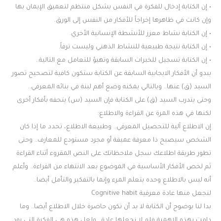
• إن الكتابة إدخال للفكرة في النفس بشكل منتظم لتعميق الإيمان بها
وإن كانت في ظاهرها إخراجاً للأفكار من النفس إلى الورق.
• إن الكتابة نشاط معزز للأنشطة الإنسانية الأخري.
• إن الكتابة نتيجة طبيعية للنشاط الذهني وليست ترفاً.
• إن الكتابة تسجيل للخبرات السابقة وتهيؤ للتعامل مع التالية..
يبدو أن الأفكار الايجابية السابقة عن الكتابة ستكون كافية لتصحيح تصور
السيد (ق) عنها.. وبالتالي يمكنه وضع أهم لبنة في بنائه المعرفي..
وحتى يتدرب السيد (ق) على الكتابة فإن السيد (س) يتحفه بأفكار أخرى
لكنها في هذه المرة عن القراءة والاطلاع:
إن الاطلاع آلية للتحصيل المعرفي.. وطبيعة الاطلاع، تحدد ما إذا كان
الشخص سيصبح ذا معرفة عميقة أو مجرد مستودع للمعارف.. وحتى
تطور طريقة اطلاعك سجل ملاحظاتك على النص المقروء أثناء القراءة
ثم لخص الأفكار الأساسية في الموضوع بعد الانتهاء من القراءة.. وأعلم
أنه ليس بالاطلاع وحده يتعلم المرء وإنما بالتفكير والتأمل أيضا..
لنجعل منها عادة معرفية Cognitive habit
بدا لنا بوضوح أن الكتابة لا بد أن تكون حاضرة خلال الاطلاع أيضا.. وما
دامت بهذه الاهمية فلم لا نجعلها عادة.. ولعل هذه هي الفكرة التي يود