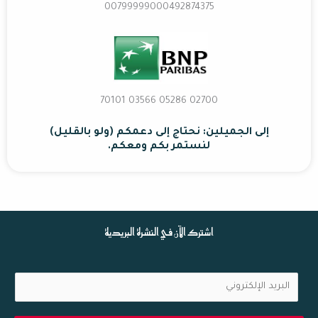
00799999000492874375
02700 70101 03566 05286
إلى الجميلين: نحتاج إلى دعمكم (ولو بالقليل)
لنستمر بكم ومعكم.
اشترك الآن في النشرة البريدية
ا
ل