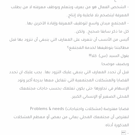
– الشخص الفعال هو من يعرف ويتعلم ويوظف معرفته لا من يطلب
المعرفة ليتضخم بلا فاعلية ولا إنتاج..
– المجتمع ميدان واسع لتوظيف المعرفة وإفادة الآخرين بها..
كل ما ذكر سابقا صحيح.. ولكن..
أليس من الأنسب أن نتعرف على المعارف التي ينبغي أن نتزود بها قبل
مطالبتنا بتوظيفها لخدمة المجتمع؟
يقول السيد (س): كلا!!!
ويضيف موضحا:
قبل أن تحدد المعارف التي ينبغي عليك التزود بها.. يجب عليك ان تحدد
القضايا والمشكلات المجتمعية التي تتفاعل معها بدرجة أكبر وتود
الإسهام في تجاوزها؛ حتى يكون تعلمك بحسب حاجات مجتمعك
المحلي الصغير أو الإنساني الكبير..
قضايا مفترضة (مشكلات واحتياجات) Problems & needs
لنفترض أن مجتمعك المحلي يعاني من بعض أو معظم المشكلات
المذكورة أدناه:
–