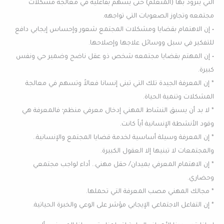
التي يتزود بها (المتعلم) حتى يسهم بفاعلية في معالجة مشكلات
مجتمعه وتجاوز الصعوبات التي تواجهه.
• إن الاهتمام بقضايا ومشكلات المجتمع شعور وإحساس إيجابي دافع
للتفكير في سبل ووسائل علاجها وإصلاحها.
• إن المهتم بقضايا مجتمعه شخص ذو عقل ناضج وضمير حي ونفس
كبيرة.
* إن المعرفة الجيدة تلك التي تبنى إنسانا فعالاً وتسهم في معالجة
المشكلات وتنمية الحياة.
* لا بد أن يسبق النشاط المهني إدخال معرفي منظم؛ فالمعرفة هي
وقود الأنشطة الإنسانية أياً كانت.
* إن المعرفة وسيلة أساسية لخدمة قضايا المجتمع والإنسانية..
والمجتمعات لا تبنيها إلا العقول الكبيرة.
* إن الاهتمام المعرفي بميدان/ حقل مهني.. أداء لواجب مجتمعي
وحضاري.
* مجالك المهني مصب المعرفة التي تحملها.
* إن التفاعل الاجتماعي الإيجابي مؤشر على الوعي والخبرة الحياتية.