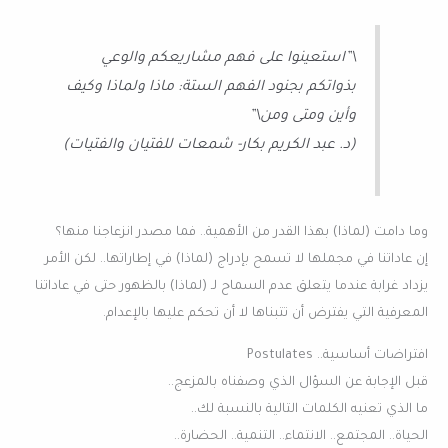
\”استعينوا على فهم مشاريعكم والوعي
بذواتكم بجنود الفهم الستة: ماذا ولماذا وكيف
وأين ومتى ومن\”
(د. عبد الكريم بكار- شمعات للفتيان والفتيات)
وما دامت (لماذا) بهذا القدر من الأهمية.. فما مصدر انزعاجنا منها؟
إن عاداتنا في مجملها لا تسمح بإدراج (لماذا) في إطاراتها.. لكن الأمر
يزداد غرابة عندما يتعلق عدم السماح لـ (لماذا) بالظهور حتى في عاداتنا
المعرفية التي يفترض أن تتبناها لا أن تحكم عليها بالإعدام.
افتراضات أساسية.. Postulates
قبل الإجابة عن السؤال الذي وصفناه بالمزعج..
ما الذي تعنيه الكلمات التالية بالنسبة لك..
الحياة.. المجتمع.. الانتماء.. التنمية.. الحضارة..