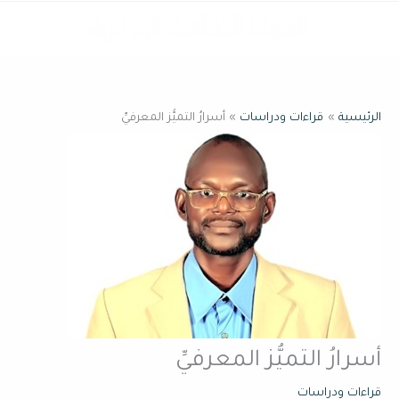
خطي
القائمة
لى
لمحتوى
الرئيسية
قراءات ودراسات
أسرارُ التميُّز المعرفيِّ
أسرارُ التميُّز المعرفيِّ
قراءات ودراسات