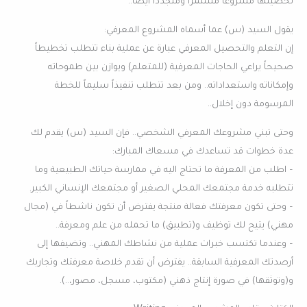
تحصيلها مشروعاً مستمراً ومتجدداً ايضاً..
يقول السيد (س) عما أسماه المشروع المعرفي:
إن التعلم والتحصيل المعرفي عبارة عن عملية بناء تتطلب تخطيطاً
صحيحاً يراعي الحاجات المعرفية (للمتعلم) ويوازن بين طموحاته
وإمكاناته واستعداداته.. ومن بعد تتطلب تنفيذاً سليماً للخطة
المرسومة دون إخلال..
وحتى تبني مشروعك المعرفي الشخصي.. فإن السيد (س) يقدم لك
عدة خطوات قد تساعدك في مسعاك المبارك:
– اطلب من المعرفة ما تحتاج اليه في ممارسة حياتك الطبيعية وما
تتطلبه خدمة مجتمعك المحلي الصغير أو مجتمعك الإنساني الكبير.
– وحتى تكون معرفتك فعالة منتجة يفترض أن تكون ناشطاً في (مجال
مهني) يتيح لك توظيف و(تطبيق) ما تحمله من علم ومعرفة..
– وعندما تكتسب خبرات عملية من نشاطك المهني.. وتضيفها إلى
أرصدتك المعرفية السابقة.. يفترض أن تقدم خلاصة معرفتك وتجاربك
و(وتوثقها) في صورة إنتاج ذهني (مكتوب، مسجل، مصور،..).