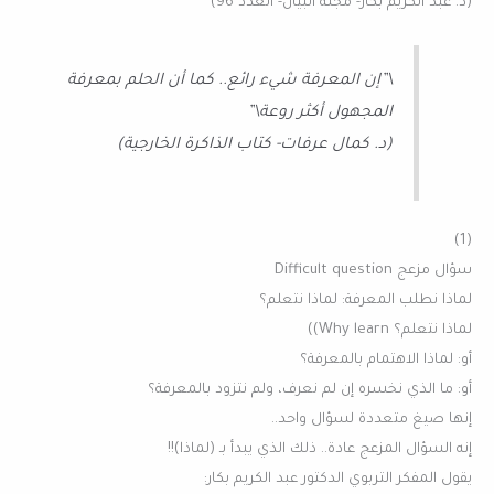
(د. عبد الكريم بكار- مجلة البيان- العدد 96)
\”إن المعرفة شيء رائع.. كما أن الحلم بمعرفة
المجهول أكثر روعة\”
(د. كمال عرفات- كتاب الذاكرة الخارجية)
(1)
سؤال مزعج Difficult question
لماذا نطلب المعرفة: لماذا نتعلم؟
لماذا نتعلم؟ Why learn))
أو: لماذا الاهتمام بالمعرفة؟
أو: ما الذي نخسره إن لم نعرف، ولم نتزود بالمعرفة؟
إنها صيغ متعددة لسؤال واحد..
إنه السؤال المزعج عادة.. ذلك الذي يبدأ بـ (لماذا)!!
يقول المفكر التربوي الدكتور عبد الكريم بكار: