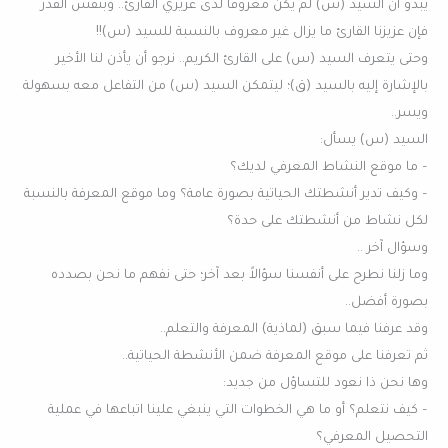
يبدو أن السيد (س) لم يكن معروفاً لدى عزيزي القارئ.. وبنفس القدر
فإن عزيزنا القارئ ما يزال غير معروف بالنسبة للسيد (س)!!
وحتى يتعرف السيد (س) على القارئ الكريم.. نرجو أن يأذن لنا الأخير
بالإشارة إليه بالسيد (ق)؛ ليتمكن السيد (س) من التفاعل معه بسهولة
ويسر..
السيد (س) يسأل:
– ما موقع النشاط المعرفي لديك؟
– وكيف تدير أنشطتك الحياتية بصورة عامة؟ وما موقع المعرفة بالنسبة
لكل نشاط من أنشطتك على حدة؟
وسؤال آخر ..
وما زلنا نطرح على أنفسنا سؤالاً بعد آخر؛ حتى نفهم ما نحن بصدده
بصورة أفضل..
وقد عرفنا فيما سبق (لماذية) المعرفة والتعلم..
ثم تعرفنا على موقع المعرفة ضمن الأنشطة الحياتية..
وها نحن ذا نعود للتساؤل من جديد:
– كيف نتعلم؟ أو ما هي الخطوات التي ينبغي علينا اتباعها في عملية
التحصيل المعرفي؟