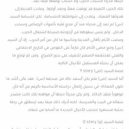
حينها مدركاً لأسباب الحرب ولا أسباب توقفها فيما بعد..
تلك الحرب اللعينة قد توقفت فعلاً وخمد أوارها.. وعادت المدينة إلى
هدوئها المعتاد.. وعادت إلى شواطئها الابتسامة.. لكن ابتسامة السيد
(س) لم تعد إلى محياه منذ أن فجع قلبه بأصوات الرصاص وسحب
الدخان.. ولم ينس سقوطه من أرجوحته صبيحة اشتعال الحرب..
ومضت الأيام بأهالي المدينة وتناسوا ما كان من أمر الحرب.. إلا أن السيد
(س) ومع مضي الأيام كان عازماً على الغوص في التاريخ الاجتماعي
والقبلي لمجتمعه الصغير للتعرف على بذور الصراع.. ومن ثم توقع ما
يمكن أن يخبئه المستقبل للأجيال التالية..
قصة السيد (ص) Y story
أما السيد (ص) فلم يكن أسعد حالا من صديقه (س).. فقد عانى أشد ما
تكون المعاناة- في سبيل إكمال دراسته الأساسية بالرغم من أنه كان
موهوباً متقد الذكاء.. ولم يكن مدركاً حينها أن مواهبه تلك كانت مصدر
شقائه في البيت والمدرسة.. لكنه أدرك ذلك فيما بعد لينطلق في رحلة
بحثية مستمرة لتجنيب الأجيال الجديدة ما أصابه من شقاء..
قصة السيد (و) O story