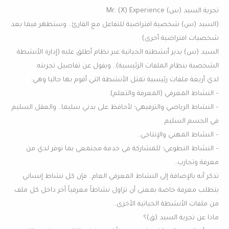
تجربة السيد (س) Mr. (X) Experience
(السيد (س) شخصية افتراضية للتفاعل مع القارئ.. وستظهر فيما بعد
شخصيات افتراضية أخرى)
السيد (س) يدير أنشطته الحياتية عبر نظام أطلق عليه (إدارة الأنشطة
الشخصية بنظام الملفات الرئيسية).. ويقول عن تفاصيل تجربته:
لدي أربعة ملفات رئيسية تمثل الأنشطة التي أقوم بها حاليا وهي:
– النشاط المعرفي (المعرفة والتعلم).
– النشاط الرياضي والترفيهي؛ لأحافظ على بدني سليما.. والعقل السليم
في الجسم السليم.
– النشاط المهني والإنتاجي..
– النشاط التطوعي؛ للمشاركة في خدمة مجتمعي بما توفر لدي من
معرفة وتجارب..
تذكر أنه بالإضافة إلى النشاط المعرفي العام.. فإن كل نشاط إنساني
يتطلب معرفة خاصة بمعنى أن تزاول نشاطاً معرفياً آخر داخل كل ملف
من ملفات الأنشطة الحياتية الأخرى..
ماذا عن تجربة السيد (ق)؟