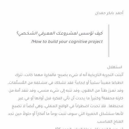
أحمد بابكر حمدان
كيف تؤسس لمشـروعـك المعـرفي الشـخـصي؟
How to build your cognitive project?
استهلال
أثبتت التجربة التاريخية أنه لا شيء يضيع؛ فالفكرة مهما كانت، تترك
انطباعا معـيناً سلبياً أو ايجابياً؛ فقد تشكك في مسَـلمة من المُسلّمات،
وقد تعـزز ظناً من الظنون، وقد تنبه إلى شيء منسي، وقد تنقذ أمة من
كارثة محققة!! وكثيراً ما يحدث أن تأتي الفكرة قبل أوانها أو في غير
محيطها.. فلا تحدث اضطراباً في الواقع العـملي، وهي أيضاً لا تضيع
لأنها ستشكل الخميرة التي سوف تنبت يوماً ما أفكاراً أو حلولاً حين تجد
المناخ المناسب.