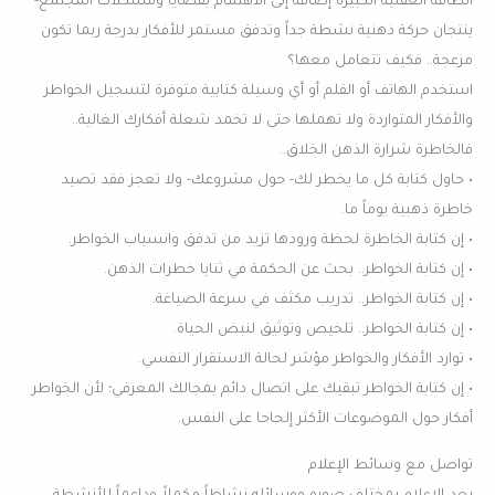
الطاقة العقلية الكبيرة إضافة إلى الاهتمام بقضايا ومشكلات المجتمع-
ينتجان حركة ذهنية نشطة جداً وتدفق مستمر للأفكار بدرجة ربما تكون
مزعجة.. فكيف تتعامل معها؟
استخدم الهاتف أو القلم أو أي وسيلة كتابية متوفرة لتسجيل الخواطر
والأفكار المتواردة ولا تهملها حتى لا تخمد شعلة أفكارك الغالية..
فالخاطرة شرارة الذهن الخلاق..
• حاول كتابة كل ما يخطر لك- حول مشروعك- ولا تعجز فقد تصيد
خاطرة ذهبية يوماً ما.
• إن كتابة الخاطرة لحظة ورودها تزيد من تدفق وانسياب الخواطر.
• إن كتابة الخواطر.. بحث عن الحكمة في ثنايا خطرات الذهن.
• إن كتابة الخواطر.. تدريب مكثف في سرعة الصياغة.
• إن كتابة الخواطر.. تلخيص وتوثيق لنبض الحياة.
• توارد الأفكار والخواطر مؤشر لحالة الاستقرار النفسي.
• إن كتابة الخواطر تبقيك على اتصال دائم بمجالك المعرفي؛ لأن الخواطر
أفكار حول الموضوعات الأكثر إلحاحا على النفس.
تواصل مع وسائط الإعلام