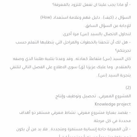
– أو ماذا يجب علينا ان نفعل للتزود بالمعرفة؟
السؤال بـ (كيف).. دليل فهم وعلامة استعداد (How)
للإجابة عن السؤال السابق..
لنحاول الاتصال بالسيد (س) مرة أخرى:
– هل لك أن تتحفنا بالخطوات والمراحل التي يتطلبها التعلم حسب
تجربتكم؟
كان السيد (س) متفاعلاً كعادته.. وقد وعدنا بتلبية طلبنا الذي وصفه
بالمتقدم.. وما عليك عزيزنا (ق) سوى الاطلاع على الفصل التالي لتلتقي
بتجربة السيد (س)..
(2)
المشروع المعرفي.. تحصيل وتوظيف وإنتاج
Knowledge project
– يقصد بعبارة مشروع معرفي: نشاط معرفي مستمر ذو أهداف
محددة في كل مرحلة.
– لأن المعرفة حاجة إنسانية مستمرة ومتجددة.. فلا بد من أن يكون