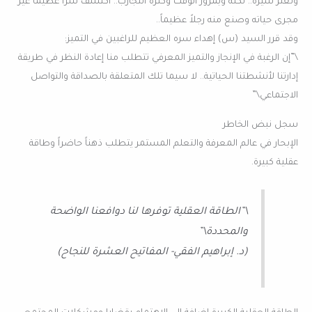
وتعثر سيره.. لكنه وبمرور الوقت وكثرة التجارب.. اكتشف سراً عظيما غير
مجرى حياته وصنع منه رجلاً عظيماً..
وقد قرر السيد (س) إهداء سره العظيم للراغبين في التميز:
\”إن الرغبة في الإنجاز والتميز المعرفي تتطلب منا إعادة النظر في طريقة
إدارتنا لأنشطتنا الحياتية.. لا سيما تلك المتعلقة بالصداقة والتواصل
الاجتماعي\”
سجل نبض الخاطر
الإبحار في عالم المعرفة والتعلم المستمر يتطلب ذهناً حاضراً وطاقة
عقلية كبيرة.
\”الطاقة العقلية توفرها لنا دوافعنا الواضحة
والمحددة\”
(د. إبراهيم الفقي- المفاتيح العشرة للنجاح)