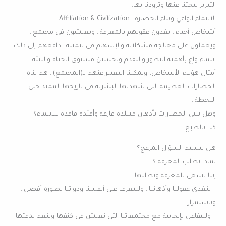
التبرير لبحثنا عنها وتزودنا بها.
الانتماء الواعي وبناء الحضارة.. Affiliation & Civilization
أشخاص أحياء.. يغذون عقولهم بالمعرفة.. ويعيشون في مجتمع..
ويعملون على معالجة مشكلاته والإسهام في تنميته.. دافعهم إلى ذلك
انتماء واع بأهمية التطور والتقدم وتحسين مستوى الحياة والبيئة..
أمثال هؤلاء الأشخاص، ويمكننا التعبير عنهم بـ(المجتمع).. هم بناة
الحضارات العظيمة التي شهدتها البشرية في تاريخها الممتد حتى
اللحظة..
وهل تبنى الحضارات بأذهان متبلدة فارغة وأفئدة فاقدة للانتماء؟
كلا بالطبع..
هل نسيتم السؤال المزعج؟
لماذا نطلب المعرفة ؟
إننا نسعى للمعرفة ونطلبها:
– لنغذي عقولنا وأذهاننا.. ولنتعرف على أنفسنا وذواتنا بصورة أفضل..
وباستمرار..
– ولنتفاعل بإيجابية مع مجتمعاتنا التي نعيش في كنفها وننعم بدفئها