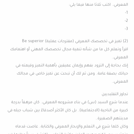
المعرفي.. اكتب ثلاثا منها فيما يلي:
1-
2-
3-
(2) تميز في تخصصك المعرفي (مقترحات عملية) Be superior
اقرأ وتعلم كل ما من شأنه تنمية مجال تخصصك المهني أو اهتمامك
المعرفي..
إنك بحاجة إلى التزود بفهم وإيمان عميقين بأهمية التميز وقيمته في
حياتك بصفة عامة.. ومن ثم لك أن تبحث عن تميز خاص في مجالك
المعرفي..
تجاوز التقليديين
عندما شرع السيد (س) في بناء مشروعه المعرفي.. كان مرهـقاً بدرجة
كبيرة من الناحية (الاجتماعية).. بل كان الأكثر أصدقاءً بين شباب جيله في
مدينتهم الصغيرة..
وكان كلما شرع في التعلم والإبحار المعرفي والكتابة.. غاصت قدماه