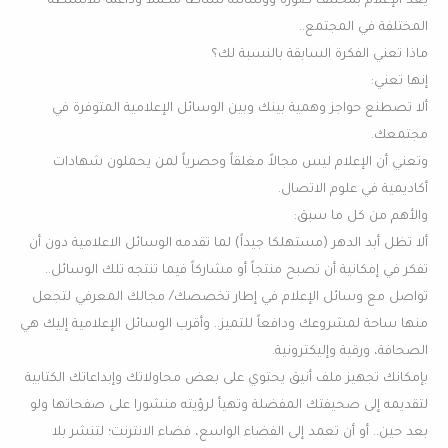
يعد الإعلام بمختلف صوره ووسائله نشاطاً مكملاً وداعماً للأنشطة
المختلفة في المجتمع..
ماذا تعني الفكرة السابقة بالنسبة لك؟
إنها تعني:
ألا تصطنع حواجز وهمية بينك وبين الوسائل الإعلامية المتوفرة في
مجتمعك.
وتعني أن الإعلام ليس مجالاً مغلقاً وحصرياً لمن يحملون شهادات
أكاديمية في علوم الاتصال.
والأهم من كل ما سبق:
ألا تظل أبد الدهر (مستهلكا جيداً) لما تقدمه الوسائل الاعلامية دون أن
تفكر في إمكانية أن تصبح منتجاً أو مشاركاً فيما تنتجه تلك الوسائل..
تواصل مع وسائل الإعلام في إطار تخصصك/ مجالك المعرفي لتجعل
منها ساحة لمشروعك ودافعاً للتميز.. وأقرب الوسائل الإعلامية إليك هي
الصحافة، ورقية وإليكترونية.
بإمكانك تجهيز ملف أنيق يحتوي على بعض محاولاتك وإبداعاتك الكتابية
لتقديمه إلى صحيفتك المفضلة وتهيأ لرؤيته منشورا على صفحاتها ولو
بعد حين.. أو أن تعمد إلى الفضاء الواسع، فضاء الانترنت؛ لتنشر بلا