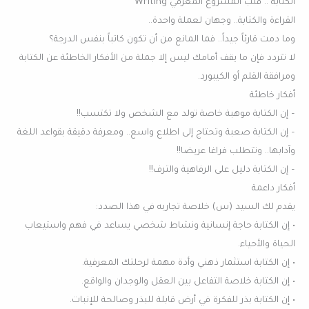
الكتابة .. قلب المشروع المعرفي Writing
القراءة والكتابة.. وجهان لعملة واحدة..
وما دمت قارئاً جيداً.. فما المانع من أن تكون كاتباً بنفس الدرجة؟
لا تتردد فإن ما يقف أمامك ليس إلا جملة من الأفكار الخاطئة عن الكتابة
ومرافقة القلم أو الكيبورد.
أفكار خاطئة
– إن الكتابة موهبة خاصة تولد مع الشخص ولا تكتسب!!
– إن الكتابة صعبة وتحتاج إلى اطلاع واسع.. ومعرفة دقيقة بقواعد اللغة
وآدابها.. وتتطلب فراغا عريضا!!
– إن الكتابة دليل على الرفاهية والترف!!
أفكار داعمة
يقدم لك السيد (س) خلاصة تجاربه في هذا الصدد:
• إن الكتابة حاجة إنسانية ونشاط شخصي يساعد في فهم واستيعاب
الحياة والأحياء.
• إن الكتابة استثمار ذهني وأدة مهمة لرحلتك المعرفية.
• إن الكتابة خلاصة التفاعل بين العقل والوجدان والواقع.
• إن الكتابة بذر للفكرة في أرض قابلة للبذر وصالحة للإنبات.