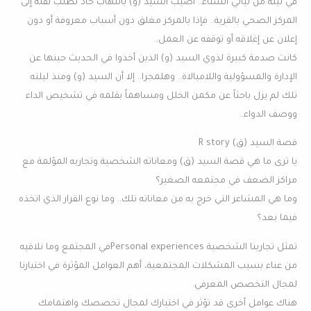
في ليلة من ليالي الشتاء.. أصيب السيد (و) بالتهاب حاد تطلب نقله إلى
المركز الصحي بالقرية.. فإذا بالمركز مغلق دون أسباب معروفة أو دون
إعلان عن إغلاقه أو توقفه عن العمل..
كانت صدمة كبيرة لذوي السيد (و) الذين أخذوا في الحديث حينها عن
الإدارة والمسؤولية واللامبالاة.. وهلمجرا.. إلا أن السيد (و) ومنذ ليلته
تلك لم يزل باحثاً عن مكمن الخلل ومساهماً بقلمه في تشخيص الداء
ووصف الدواء..
قصة السيد (ق) R story
يا ترى ما هي قصة السيد (ق) ومعاناته الشخصية وتجاربه المؤلمة مع
مراكز الضعف في مجتمعه الصغير؟
وما هي المشاعر التي خرج به من معاناته تلك.. وما نوع القرار الذي اتخذه
فيما بعد؟
تمثل تجاربنا الشخصية Personal experiencesفي المجتمع وما نلاقيه
من عناء بسبب المشكلات المجتمعية، أهم العوامل المؤثرة في اختيارنا
لمجال التخصص المعرفي.
هناك عوامل أخرى قد تؤثر في اختيارك لمجال تخصصك واهتمامك