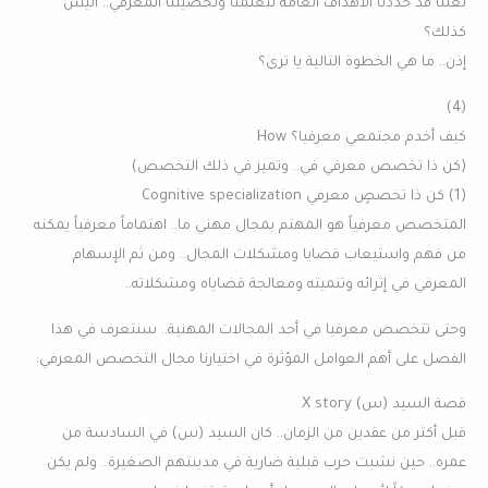
لعلنا قد حددنا الأهداف العامة لتعلمنا وتحصيلنا المعرفي.. أليس
كذلك؟
إذن.. ما هي الخطوة التالية يا ترى؟
(4)
كيف أخدم مجتمعي معرفيا؟ How
(كن ذا تخصص معرفي في.. وتميز في ذلك التخصص)
(1) كن ذا تخصصٍ معرفي Cognitive specialization
المتخصص معرفياً هو المهتم بمجال مهني ما.. اهتماماً معرفياً يمكنه
من فهم واستيعاب قضايا ومشكلات المجال.. ومن ثم الإسهام
المعرفي في إثرائه وتنميته ومعالجة قضاياه ومشكلاته..
وحتى تتخصص معرفيا في أحد المجالات المهنية.. سنتعرف في هذا
الفصل على أهم العوامل المؤثرة في اختيارنا مجال التخصص المعرفي:
قصة السيد (س) X story
قبل أكثر من عقدين من الزمان.. كان السيد (س) في السادسة من
عمره.. حين نشبت حرب قبلية ضارية في مدينتهم الصغيرة.. ولم يكن