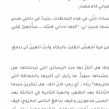
كياني كالاعصار.
سانا، إنّني في هذه اللحظات، يترددُ في داخلي صدى
دما غنيتِ لي: “كلما ناداني قلبُك … سأُجعلُ قلبي
مرة أجهشَ القلبُ بالبكاء وأبتْ العينُ أن تدمعَ،
ة: هل أذكرُ لها عددَ الرسائل التي تبادلناها، هل
شناها سوياً. ما رأيكِ أن أخبرها بالحماقة التي
تذكرينها؟ ربّاه … أي رعب كانَ ذلك. هل تذكرينَ عندما
الثالثة بعد الظهر، والهزة الثانية في الثالثة بعد
المبنى مذعورين و كيف تدافعَ الناس للخروج، كيف