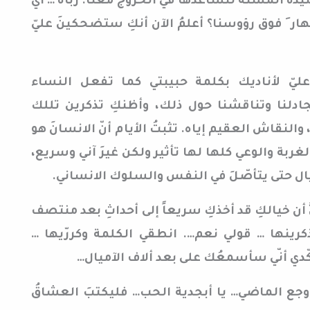
يدة المسنّة لنساعدها في الخروج معنا. رباه … أي
نهار َ فوق رؤوسنا؟ أعلمُ الآن أنكِ ستضحكينَ عليّ
ِي عليّ لأناديك بكلمة حبيبتي كما تفعل النساء
جادلنا وتناقشنا حول ذلك، وأظنكِ تذكرين تللك
لنقاش العقيم إياه. تثبتُ الأيام أنّ الانسانَ هو
الغربة والوعي كلها لها تأثير ولكن غيرَ آني وسريع،
يال حتى يتأصّلَ في النفس والسلوك الانساني.
 أن خيالكِ قد أخذكِ سريعاً إلى أحداثِ بعد منتصف
ذكرينها … قولي نعم…. انطقي الكلمة وكررّيها …
ّدي أنّي سأسمعُك على بعد ألاف الآميال…
يا وجع الماضي… يا أبجدية الحب… فليكتبَ العشاقُ