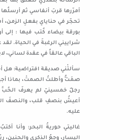
الرسالةَ بصدري لتعلقَ بها بعض
أمرّرها قربَ أنفاسي ثم أرسلُها 
تحجّر في حناياي بفعلِ الزمن، أم 
بورقة بيضاء كُتب فيها : إلى أو
شراييني الرغبةَ في الحياة. لقد
الباقي عالقاً في عقدة لساني، لا
سألتْني صديقة افتراضية: هل أحب
صمَتُّ وأطلتُ الصمتْ، بماذا أجيب
رجلٌ خمسينيّ لم يعرفَ الحُبَّ 
أعيشُ بنصفِ قلب، والنصفَ الآخ
عليه.
غاليتي حوريةُ البحر: وأنا أكتب
اليسار، وجعُ الذكرى والحنين، ر