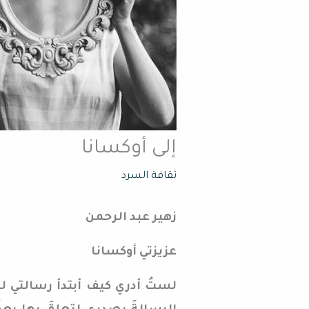
إلى أوكسانا
ثقافة السرد
زهير عبد الرحمن
عزيزتي أوكسانا
لستُ أدري كيف أبتدأ رسالتي لك