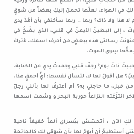
ٌ من خلجاتِ قلبي، أم أصنعُ منها طائرةً ورقية
لكِ في الهواء، لعلّها تحملُ إليكِ بعضاً من شوقٍ
لا هذا ولا ذاك؟ ربما .. ربما سأكتفي بأن أمُدَّ يدي
كْ ، إلى البطينُ الأيمنُ في قلبي، الذي يضّخُ في
 عنونتُ رسالتي هذه ببعضٍ من أحرف اسمك، لأتركَ
يفكُّها سِوى الموت.
بتَ ذاتَ يوم؟ رجفَ قلبي وجمدتْ يدي عن الكتابة.
ُ؟ هل أقولُ لها لا، لتسأل نفسها: أيُّ أحمقٍ هذا،
من قبل، ما حاجتي به؟ أم أعترفُ لها بأنني رجلٌ
ر انتزَعَته انتزاعاً حورية البحر و وشمت اسمها
ُ لكِ الآن ، أتحسّسُ بيُسراي ألماً خفيفاً ناحية
يْتني أستطيعُ أن أبوحَ لها بأن شوقي لك كالجائحة