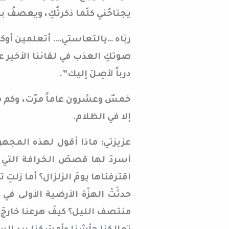
يجتاحُني كلّما ذكرتُكِ، ويعصفُ ب
ربّاه …يالتعاستي…. أتعلمين أوك
صوتكِ العذب في لقائنا الأخير عن
درباً لأصِلَ إليك”.
خمسٌ وعشرون عاماً مرّت، وكم من 
إلا في الظلام.
عزيزتي: ماذا أقول لهذه المجهول
أسردَ لها قصصَ الخرافة التي ع
اقترفناها يومَ الزلزال؟ أما زلتِ 
حدثَتْ الهزّة الأرضية الأولى في 
منتصف الليل؟ كيفَ هرعنا خارجَ 