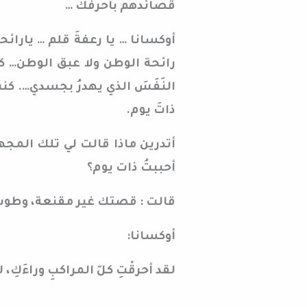
قصائدهم بأحرفك …
أوكسانا … يا رعفةَ قلم … يارائحة
رائحة الوطن ولا عبق الوطن… كنتِ
النَفَسَ الذي يهدرُ بجسدي…. كنتِ
ذاتَ يوم.
أتدرين ماذا قالت لي تلك المجه
أحببتُ ذات يوم؟
قالت : قصتك غير مقنعة، وطوت
أوكسانا:
لقد أحرقْتِ كلّ المراكبِ وراءَكِ، ل