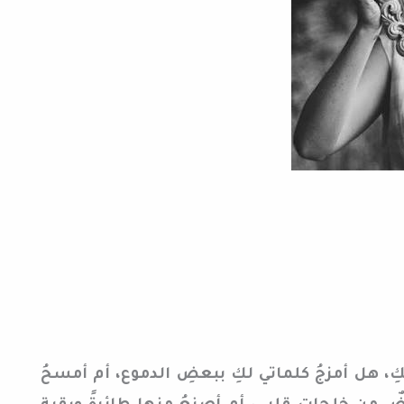
ِ، هل أمزجُ كلماتي لكِ ببعضِ الدموع، أم أمسحُ