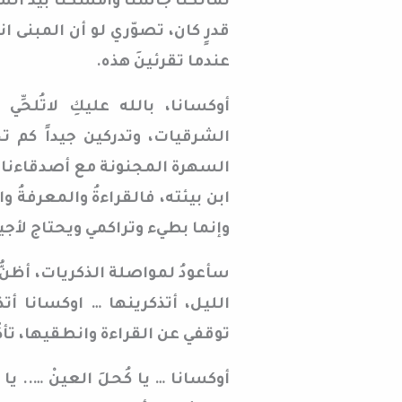
تمالكنا جأشنا وأمسَكنا بيد الس
قدرٍ كان، تصوّري لو أن المبنى ا
عندما تقرئينَ هذه.
أوكسانا، بالله عليكِ لاتُلحّ
الشرقيات، وتدركين جيداً كم ت
السهرة المجنونة مع أصدقاءنا، وا
ابن بيئته، فالقراءةُ والمعرفةُ و
وإنما بطيء وتراكمي ويحتاج لأج
سأعودُ لمواصلة الذكريات، أظنُّ
الليل، أتذكرينها … اوكسانا أت
توقفي عن القراءة وانطقيها، تأك
أوكسانا … يا كُحلَ العينْ ….. 