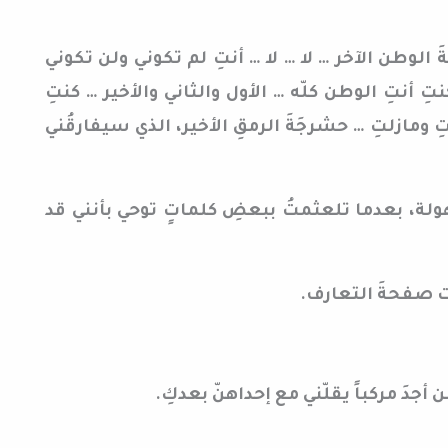
َ الوطن الآخر … لا … لا … أنتِ لم تكوني ولن تكوني
 أنتِ الوطن كلّه … الأول والثاني والأخير … كنتِ
 ومازلتِ … حشرجَةَ الرمقِ الأخير، الذي سيفارقُني
ولة، بعدما تلعثمتُ ببعضِ كلماتٍ توحي بأنني قد
 صفحةَ التعارف.
ن أجدَ مركباً يقلّني مع إحداهنّ بعدكِ.