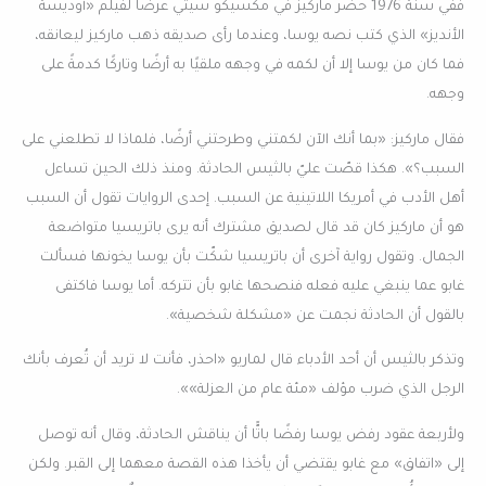
ففي سنة 1976 حضر ماركيز في مكسيكو سيتي عرضًا لفيلم «أوديسة
الأنديز» الذي كتب نصه يوسا، وعندما رأى صديقه ذهب ماركيز ليعانقه،
فما كان من يوسا إلا أن لكمه في وجهه ملقيًا به أرضًا وتاركًا كدمةً على
وجهه.
فقال ماركيز: «بما أنك الآن لكمتني وطرحتني أرضًا، فلماذا لا تطلعني على
السبب؟». هكذا قصّت عليّ بالثيس الحادثة. ومنذ ذلك الحين تساءل
أهل الأدب في أمريكا اللاتينية عن السبب. إحدى الروايات تقول أن السبب
هو أن ماركيز كان قد قال لصديق مشترك أنه يرى باتريسيا متواضعة
الجمال. وتقول رواية آخرى أن باتريسيا شكّت بأن يوسا يخونها فسألت
غابو عما ينبغي عليه فعله فنصحها غابو بأن تتركه. أما يوسا فاكتفى
بالقول أن الحادثة نجمت عن «مشكلة شخصية».
وتذكر بالثيس أن أحد الأدباء قال لماريو «احذر، فأنت لا تريد أن تُعرف بأنك
الرجل الذي ضرب مؤلف «مئة عام من العزلة»».
ولأربعة عقود رفض يوسا رفضًا باتًّا أن يناقش الحادثة، وقال أنه توصل
إلى «اتفاق» مع غابو يقتضي أن يأخذا هذه القصة معهما إلى القبر. ولكن