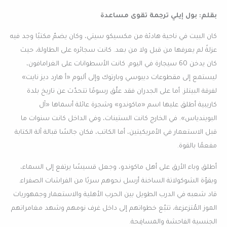
بقلم: بول إيلي ترجمة تقوى مساعدة
كان البيت في ناحية هادئة من مكسيكو سيتي، وكان يضمّ مكتبًا وجد فيه
عزلةً لم يعرفها من قبل ولا من بعد. كانت سجائره على الطاولة، حيث
كان يدخن 60 سيجارة في اليوم. كانت الأسطوانات على الغرامافون،
ليستمع إلى مقطوعات ديبوسي وبارتوك وإلى ألبوم «أ هارد ديز نايت»
لفرقة البيتلز. أما على الجدران فقد علّق رسومًا تتحدّث عن تاريخ بلدة
كاريبية أطلق عليها اسم «ماكوندو» وشجرة عائلة أسماها «آل
البويندياس». في الخارج كانت الستينات، وفي الداخل كانت سنوات ما
قبل الاستعمار في الأمريكيتين، أما الكاتب، فكان جالسًا قبالة آلة الكتابة
مفعمًا بالقوة.
أطلق وباء الأرق على أهل ماكوندو، وجعل قسيسًا يرتفع إلى السماء،
وبقوّة الشوكولاتة الساخنة أرسل نحوهم سربًا من الفراشات الصفراء.
قاد شعبه في الدرب الطويل بين الحرب الأهلية والاستعمار وجمهوريات
الموز المُتزعزعة، تتبّع خطواتهم إلى داخل غرف نومهم وشهد مغامراتهم
الجنسية الفاحشة والمسافِحة.