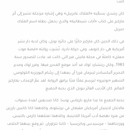
كتب:
كان رشدي يسمّيه «الملاك غابرييل» وهي إشارة مرتجلة تشير إلى أثر
ماركيز على كتاب «آيات شيطانية» والذي يحمل بطله اسم الملاك
جبريل.
في ذلك الحين كان ماركيز حائزًا على جائزة نوبل، وكان لديه دار نشر
أمريكية هي دار كنوبف. وفي حركة نادرة، نُشرت روايته «قصة موت
معلن» كاملةً في مجلة فانيتي فير التي كانت قد عادت للصدور سنة
1983، وكان ريتشارد لوك قد أخذ موقع المحرر فيها. وقرر لوك ومدير
التحرير أليكساندر ليبرمان قررا أن يعهدا إلى رسّام البورتريه الكولومبي
الشهير «بوتيرو» ليرسم عملًا فنيًا يرافق الرواية. لقد عمّ الإعجاب بماركيز
العالم. كان الأديب الفائز بنوبل الذي يحبه الجميع.
يحبه الجميع ما عدا ماريو بارغاس يوسا. كانا صديقين لعدة سنوات،
فالاثنان لاتينيان أمريكيان مقيمان في برشلونة، وكلاهما كانا كاتبين بارزين
من فترة نهضة أدب أمريكا اللاتينية، وكلاهما تمثلهما كارمن بالثيس،
ووزجتاهما – مرسيدس وباتريسيا – كانتا تتزاوران. ثم وقع بينهما الخلاف.