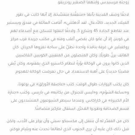
زوجته مرسيدس وابنهما الصغير رودريغو.
لاحقًا وصف المدينة بأنها «متعفّنة متفسّخة، إلا أنها كانت في طور
الميلاد الجديد، كالأدغال. لقد أذهلتني». أقامت العائلة في فندق ويبستير
عند تقاطع الجادة 45 وشارع 5، ولاحقًا انتقلوا للسكن مع أصدقاء لهم
في كوينز، إلا أن غابو كان يمضي أغلب وقته في مكتب جريدة قرب مركز
روكفيلير، في غرفة بنافذة واحدة تطلّ على ساحة تغزوها الجرذان. كان
الهاتف يرنّ طويلًا، وكان المتصلون من المنفيين الكوبيين الغاضبين
الذين كانوا يرون في الوكالة بؤرةً لنظام كاسترو الذي يمقتونه، وكان يُبقي
قضيبًا حديديًا على أهبة الاستعداد في حال تعرضت الوكالة للهجوم.
كان يكتب الروايات طوال الوقت: كتب «عاصفة الأوراق» في بوغوتا،
و«ساعة الشؤم»، و«ليس للجنرال من يكاتبه» في باريس، وكتب «جنازة
الأم الكبيرة» في كاراكاس. وعندما سيطر الشيوعيون المتشددون على
قسم الصحافة وطردوا المحرّر، استقال ماركيز متضامنًا.
كان من المقدّر له أن ينتقل إلى مكسيكو سيتي وأن يركز على الأدب، ولكن
قبل ذلك كان عليه أن يرى الجنوب الذي لطالما تحدث عنه ويليام فوكنر،