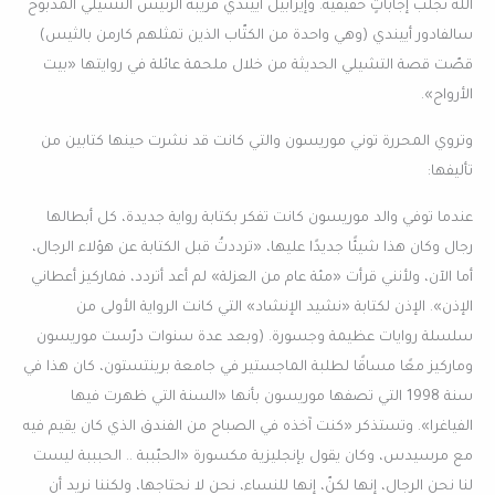
الله تجلب إجاباتٍ حقيقية. وإيزابيل أييندي قريبة الرئيس التشيلي المذبوح
سالفادور أييندي (وهي واحدة من الكتّاب الذين تمثلهم كارمن بالثيس)
قصّت قصة التشيلي الحديثة من خلال ملحمة عائلة في روايتها «بيت
الأرواح».
وتروي المحررة توني موريسون والتي كانت قد نشرت حينها كتابين من
تأليفها:
عندما توفي والد موريسون كانت تفكر بكتابة رواية جديدة، كل أبطالها
رجال وكان هذا شيئًا جديدًا عليها، «ترددتُ قبل الكتابة عن هؤلاء الرجال،
أما الآن، ولأنني قرأت «مئة عام من العزلة» لم أعد أتردد، فماركيز أعطاني
الإذن». الإذن لكتابة «نشيد الإنشاد» التي كانت الرواية الأولى من
سلسلة روايات عظيمة وجسورة. (وبعد عدة سنوات درّست موريسون
وماركيز معًا مساقًا لطلبة الماجستير في جامعة برينتستون، كان هذا في
سنة 1998 التي تصفها موريسون بأنها «السنة التي ظهرت فيها
الفياغرا». وتستذكر «كنت آخذه في الصباح من الفندق الذي كان يقيم فيه
مع مرسيدس، وكان يقول بإنجليزية مكسورة «الحبّببة .. الحبببة ليست
لنا نحن الرجال، إنها لكنّ، إنها للنساء، نحن لا نحتاجها، ولكننا نريد أن