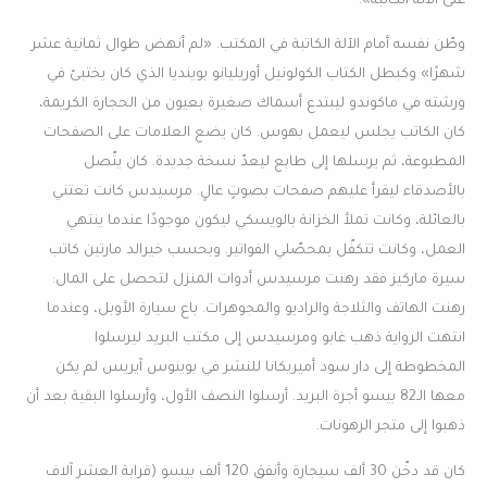
على الآلة الكاتبة».
وطّن نفسه أمام الآلة الكاتبة في المكتب. «لم أنهض طوال ثمانية عشر
شهرًا» وكبطل الكتاب الكولونيل أوريليانو بوينديا الذي كان يختبئ في
ورشته في ماكوندو ليبتدع أسماك صغيرة بعيون من الحجارة الكريمة،
كان الكاتب يجلس ليعمل بهوس. كان يضع العلامات على الصفحات
المطبوعة، ثم يرسلها إلى طابع ليعدّ نسخة جديدة. كان يتّصل
بالأصدقاء ليقرأ عليهم صفحات بصوتٍ عالٍ. مرسيدس كانت تعتني
بالعائلة، وكانت تملأ الخزانة بالويسكي ليكون موجودًا عندما ينتهي
العمل، وكانت تتكفّل بمحصّلي الفواتير. وبحسب خيرالد مارتين كاتب
سيرة ماركيز فقد رهنت مرسيدس أدوات المنزل لتحصل على المال:
رهنت الهاتف والثلاجة والراديو والمجوهرات. باع سيارة الأوبل، وعندما
انتهت الرواية ذهب غابو ومرسيدس إلى مكتب البريد ليرسلوا
المخطوطة إلى دار سود أميريكانا للنشر في بوينوس آيريس لم يكن
معها الـ82 بيسو أجرة البريد. أرسلوا النصف الأول، وأرسلوا البقية بعد أن
ذهبوا إلى متجر الرهونات.
كان قد دخّن 30 ألف سيجارة وأنفق 120 ألف بيسو (قرابة العشر آلاف