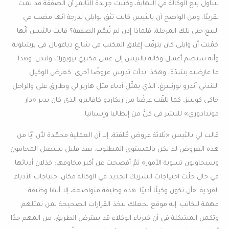
تتناول بيع الوكالة في النهاية، وكتبت جريدة التايمز أن الصفقة قد تمت
تقريبًا. ومن الواضح أن بالثيس كانت تثق بوايلي لدرجة أنها مضت في
البيع حتى تلك المرحلة، فلماذا إذن لم تُتمّم الصفقة؟ قالت بالثيس أنّها
خمّنت أن وايلي كان يترقّب إغلاق المكتب في شارع دياغونال في برشلونة
وأنه سيضم أعمال وكالة بالثيس إلى عمل مكتبيّ نيويورك ولندن. وهذا
ما عارضته بشدّة، وهكذا بدأت تدرس عروضًا أخرى: كعرض الوكيل
اللندني آندرو نورنبيرغ، الذي يمثّل أدباء مثل هاربر لي وطارق علي والراحل
جاكي كولينز، كما تلقّت عرضًا من ريكاردو كافاليرو الذي كان يدير «دار
موندادوري» للنشر في كلًّ من إيطاليا وإسبانيا.
قالت لي بالثيس «ثلاثة عروض مُلفتة، إلا أن العملية مجمّدة لأن أيًا من
هذه العروض لم يكن بالمستوى المطلوب. بعد قليل سيصل المحامون
وسيحاولون تسوية الأمور» ثمّ أفصحت عن أكبر مخاوفها: خذلان أدبائها
في حال حلّت احتياجات الشريك الجديد في الوكالة مكان احتياجات الأدباء
الفردية. «أن تكون وكيلًا أدبيًا: هذه وظيفة متواضعة، إلا أنها وظيفة
مهمة للكاتب. إنه موقع يجعلك تتخذ القرارات الصحيحة لمن تمثلهم.
وتكمن المشكلة في أن كبرياء الوكلاء قد يعترض الطريق. من المهم جدًا