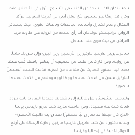
بيعت ثمان آلاف نسخة من الكتاب في الأسبوع الأول في الأرجنتين فقط،
وكان هذا رقمًا غير مسبوق لأي عمل أدبي في أمريكا الجنوبية، قرأها
العمال وخدم المنازل وأساتذة الجامعات وبائعات الهوى، حيث يستذكر
الروائي فرانثيسكو غولدمان أنه رأى نسخة من الرواية على طاولة قرب
الفراش في بيت هوى عند الساحل.
سافر غابرييل غارسيا ماركيز إلى الأرجنتين وإلى البيرو وإلى فنزويلا ممثلًا
عن روايته، وفي كاراكاس طلب من مضيفيه أن يعلقوا يافطة كُتب عليها
بخط اليد: ممنوع الحديث عن مئة عام من العزلة. قدّمت النساء أنفسهنّ
لماركيز، منهن من قدمت نفسها وجهًا لوجه ومنهم من قدّمت نفسها
بالصورة.
وليتجنب التشويش نقل عائلته إلى برشلونة، وعندما التقى به بابلو نيرودا
هناك كتَبَ عنه قصيدة، وفي جامعة مدريد كتب ماريو بارغاس يوسا
-الذي كان حينها قد صار روائيًا مشهورًا بعد روايته «البيت الأخضر»-
رسالة دكتوراة عن كتب غابرييل غارسيا ماركيز، وحازت الرسالة على أرفع
الجوائز الأدبية في إيطاليا وفرنسا.