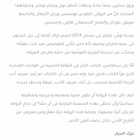
وروز ستايرن بينما تبادلا وجهات النظر حول ويليام فوكنر. وشاركهما
العشاء كلٌّ من الروائي كارلوس فوينتيس ورجل الأعمال والناشط
فيرنون جوردان والمنتج السينمائي هارفي واينستين.
عندما توفّي ماركيز في نيسان 2014 انضم باراك أوباما إلى بيل كلينتون
في نعيه لماركيز بوصفه بأنه «من كتّابي المفضلين منذ كنت طفلًا»
وتحدّث عن نسخته العزيزة الموقّعة من «مئة عام من العزلة».
أمّا يان ستافانس، الباحث البارز في الثقافة اللاتينية في الولايات المتحدة
الذي قرأ الكتاب ثلاثين مرة فإنه يصر على أن «الكتاب لم يُعِد تعريف أدب
أمريكا اللاتينية فحسب، بل أعاد تعريف الأدب، نقطة وسطر جديد».
كيف كان لهذه الرواية أن تكون مثيرة وممتعة وتجريبية ومتطرفة
سياسيًا وأن تحظى بهذه الشعبية العارمة في آن معًا؟ إن نجاح الرواية
لم يكن أمرًا مضمونًا، وقصة هذه الرواية جزءٌ مهمٌ وغير معروفٍ من
التاريخ الأدبي خلال نصف القرن الأخير.
ترك الديار