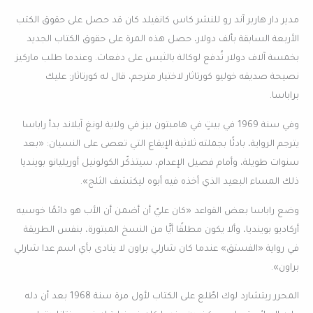
مدير دار هاربر آند رو للنشر كاس كانفيلد كان قد حصل على حقوق الكتب
الأربعة السابقة بألف دولار، حصل هذه المرة على حقوق الكتاب الجديد
بخمسة آلاف دولار تُدفع لوكالة بالثيس على دفعات. وعندما طلب ماركيز
نصيحة صديقه خوليو كورتاثار لاختيار مترجم، قال له كورتاثار: عليك
براباسا.
وفي سنة 1969 في بيتٍ في هامبتون بيز في ولاية لونغ آيلاند بدأ راباسا
يترجم الرواية، بادئًا بجملته ثلاثية الإيقاع التي تعصى على النسيان: «بعد
سنوات طويلة، وأمام فصيل الإعدام، سيتذكّر الكولونيل أوريليانو بوينديا
ذلك المساء البعيد الذي أخذه فيه أبوه ليكتشف الثلج».
وضع راباسا بعض القواعد «كان عليّ أن أضمن أن الأب هو دائمًا خوسيه
أركاديو بوينديا، وألا يكون مطلقًا أيًّا من النسخ المبتورة، بنفس الطريقة
في رواية «الفستق» عندما كان شارلي براون لا ينادى بأي اسم عدا شارلي
براون».
المحرر ريتشارد لوك اطّلع على الكتاب لأول مرة سنة 1968 بعد أن دله