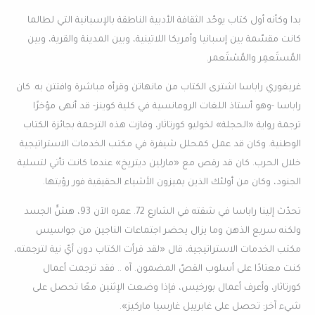
بدا وكأنه أول كتاب يوحّد الثقافة الأدبية الناطقة بالإسبانية التي لطالما
كانت مقسّمة بين إسبانيا وأمريكا اللاتينية، وبين المدينة والقرية، وبين
المُستَعمِر والمُسْتَعمر.
غريغوري راباسا اشترى الكتاب من مانهاتن وقرأه مباشرة وافتتن به. كان
راباسا -وهو أستاذ اللغات الرومانسية في كلية كوينز- قد أنهى مؤخرًا
ترجمة رواية «الحجلة» لخوليو كورتاثار، وفازت هذه الترجمة بجائزة الكتاب
الوطنية. وكان قد عمل كمحلل شيفرة في مكتب الخدمات الاستراتيجية
خلال الحرب. كان قد رقص مع «مارلين ديتريخ» عندما كانت تأتي لتسلية
الجنود، وكان من أولئك الذين يميزون الأشياء الحقيقية فور رؤيتها.
تحدّث إلينا راباسا في شقته في الشارع 72. عمره الآن 93، هشٌّ الجسد
ولكنه سريع الذهن وما يزال يحضر اجتماعات الناجين من جواسيس
مكتب الخدمات الاستراتيجية، قال «لقد قرأت الكتاب دون أيّ نية لترجمته،
كنت معتادًا على أسلوب القصّ المضمون. آه .. فقد ترجمت أعمال
كورتاثار، وأعرف أعمال بورخيس، فإذا وضعت الإثنين معًا تحصل على
شيء آخر: تحصل على غابرييل غارسيا ماركيز».