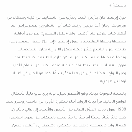
نرضيكنّ!».
جون إيرفينغ كان يدرّس الأدب ويدرّب على المصارعة في كلية ويندهام في
فيرمونت، وكان أحد خريجي ورشة كتابة أيوا المبهورين بغنتر غراس. قد
أذهله كتاب ماركيز كما أذهلته رواية «طبل الصفيح» لغراس، أذهلته
بسعتها وثقتها التقليديتين، يقول إيرفينغ «إنه رجلٌ يقصّ القصص على
طريقة القرن التاسع عشر ولكنه يعمل الآن، إنه يخلق الشخصيات
ويجعلك تحبها. عندما يكتب عن ما هو خارقٌ للطبيعة يكتبه بطريقة
تفوق المعتاد، لا يكتب بطريقة اعتيادية. عندما يكتب عن سفاح الأقارب
وعن الزواج المختلط فإن كل هذا مقدّر سلفًا، كما هو الحال في كتابات
توماس هاردي».
بالنسبة لجونوت دياث، وهو الأصغر بجيل، فإنه يرى غابو دليلًا لأشكال
الواقع الحالية. قرأ دياث الرواية أثناء شهوره الأولى في جامعة روتغرز سنة
1988. يقول دياث «تحوّل العالم من الأبيض والأسود إلى عالمٍ بالألوان.
كنت كاتبًا شابًا لاتينيًا أمريكيًا كاريبيًا يبحث باستماتة عن قدوة. اجتاحتني
هذه الرواية كالصاعقة: دخلت عبر جمجمتي وهبطت إلى أخمص قدميّ،