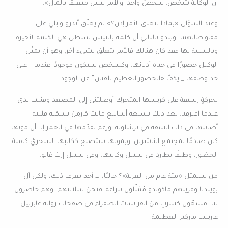
أن الوكالة شخص. شخصٌ واحد. والأمر ليس متعلقًا بالمال».
وعند السؤال «بماذا يتعلق الأمر إذن؟» لم يعلّق أندرو وايلي على
مفاواضاتهما، ويبدو بالتالي أن كلمة بالثيس ستظل هي الكلمة الأخيرة.
وبالنسبة لها فقد كان هنالك فالأمر يتعلّق بشيء آخر، وهو أن يمثّل
الوكيل حضورًا في حياة أدبائها، وكشخص سيكون موجودًا عندما – على
حد وصفها _ يكفّ «الحضور العظيم للفنان” عن الوجود.
بحركةٍ رشيقة على كرسيها المتحرك أوصلتني إلى المصعد وقبّلت يدي
عندما افترقنا. بعد ذلك بسبعة أسابيع ماتت كارمن بسكتة قلبية
أصابتها في ذات الشقة في برشلونة. ورغم تقدّمها في العمر إلا أن موتها
كان صادمًا لمجتمع الناشرين. وبموتها ستصبح ككاتبها السحريّ كاملة
الحضور، وطيفًا يطارد في سبيل وكالتها، وفي سبيل إرث غابو.
من سيمثل «مئة عام من العزلة»؟ حاليًا، لا أحد يعرف ذلك، ولكن آل
بوينديا وقريتهم ماكوندو مُمَثّلون ببراعة: فنحن سلالتهم، وهم حاضرون
لنا، مشعّون كسربٍ من الفراشات الصفراء في صفحات رواية غابرييل
غارسيا ماركيز العظيمة.