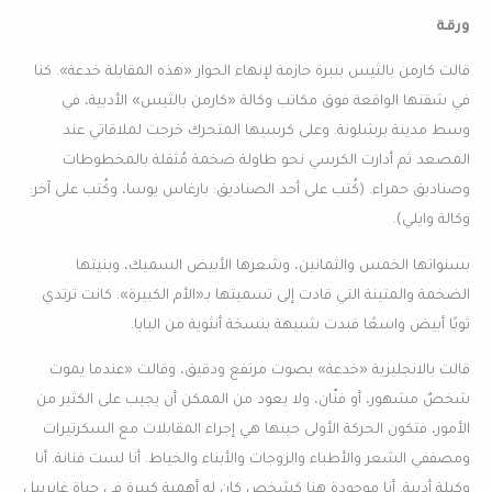
ورقة
قالت كارمن بالثيس بنبرة حازمة لإنهاء الحوار «هذه المقابلة خدعة». كنا
في شقتها الواقعة فوق مكاتب وكالة «كارمن بالثيس» الأدبية، في
وسط مدينة برشلونة. وعلى كرسيها المتحرك خرجت لملاقاتي عند
المصعد ثم أدارت الكرسي نحو طاولة ضخمة مُثقلة بالمخطوطات
وصناديق حمراء. (كُتب على أحد الصناديق: بارغاس يوسا، وكُتب على آخر:
وكالة وايلي).
بسنواتها الخمس والثمانين، وشعرها الأبيض السميك، وبنيتها
الضخمة والمتينة التي قادت إلى تسميتها بـ«الأم الكبيرة». كانت ترتدي
ثوبًا أبيض واسعًا فبدت شبيهة بنسخة أنثوية من البابا.
قالت بالانجليزية «خدعة» بصوت مرتفع ودقيق، وقالت «عندما يموت
شخصٌ مشهور، أو فنّان، ولا يعود من الممكن أن يجيب على الكثير من
الأمور، فتكون الحركة الأولى حينها هي إجراء المقابلات مع السكرتيرات
ومصففي الشعر والأطباء والزوجات والأبناء والخياط. أنا لست فنانة. أنا
وكيلة أدبية. أنا موجودة هنا كشخص كان له أهمية كبيرة في حياة غابرييل