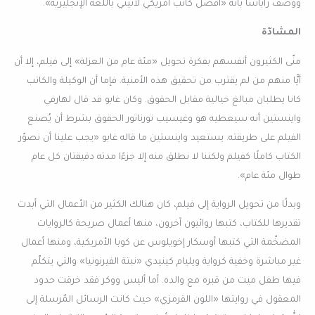
ووصف راباسا بأنه «أفضل كاتب أمريكي لاتيني باللغة الإنجليزية».
المشادّة
منّى الكثيرون أنفسهم بفكرة تحويل «مئة عام من العزلة» إلى فيلم، إلا أن
أيًّا منهم من لم يقترب من تحقيق هذه الأمنية. فإما أن الوكيلة والكاتب
كانا يطلبان مبالغ خيالية مقابل الحقوق. وكان غابو قد قال لهارفي
واينستين أنه سيعطيه هو وغيسيب تورناتور الحقوق بشرط أن يُصنع
الفيلم على طريقته. يستعيد واينستين ما قاله غابو «يجب علينا أن نصوّر
الكتاب كاملًا كفيلم ولكننا لا نطلق منه إلا جزءًا مدته دقيقتان كل عام
طوال مئة عام».
وبدلًا من تحويل الرواية إلى فيلم، كان هنالك الكثير من الأعمال التي أبدت
تقديرها للكتاب، كتبها روائيون آخرون، منها أعمال صريحة كالروايات
المضخّمة التي كتبها أوسكار إخويلوس عن كوبا الأمريكية، ومنها أعمال
غير مباشرة وخفية كرواية ويليام كينيدي «نبتة الفيرنونيا» والتي يتكلّم
فيها طفل ميت من قبره مع والده. أما أليس ووكر فقد خرقت حدود
المعقول في روايتها «اللون القرمزي» حيث كانت الرسائل المُرسلة إلى