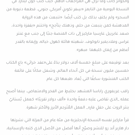
والجوائز كانت وما تزال هي المراجعات الأهم، حيث كتب جون لينارد في
النسخة اليومية من التايمز «سِفر تكوينٍ أمريكي جنوبي، قطعة دنيوية من
السحر» ولم يكتفِ بذلك بل كتب أيضًا: «تنبعث من هذه الرواية
المدهشة كمن ينبعث من حلم، وذهنك يتأجج» واختتم «بقفزة واحدة،
صعد غابرييل غارسيا ماركيز إلى ذات المنصة جنبًا إلى جنب مع غنتر
غراس وفلاديمير نابوكوف، شهيته هائلة كهول خياله، وإيمانه بالقدر
أعظم من إيمان كليهما. مبهر».
بعد توقيعه على مبلغ خمسة آلاف دولار بناءً على«عقد خرائي» باع الكتاب
خمسين مليون نسخة في كل أنحاء العالم، وشغل مكانًا على قائمة
الكتب المنشورة سابقًا التي يُعاد طبعها كل عام.
راقب غريغوري راباسا المشهد بخليطٍ من الفخر والامتعاض، بينما أصبح
عمله _الذي تقاضى عليه دفعةً واحدة «ألف دولار تقريبًا» كعمل بُستانيّ
ينثر الروث على حقلٍ فاره_ العمل المُتَرجم الأبرز والأكثر شهرة.
قرأ ماركيز نفسه النسخة الإنجليزية من مئة عام من العزلة التي نشرتها
دار هاربر آند رو للنشر وصرّح أنها أفضل من الأصل الذي كتبه بالإسبانية،