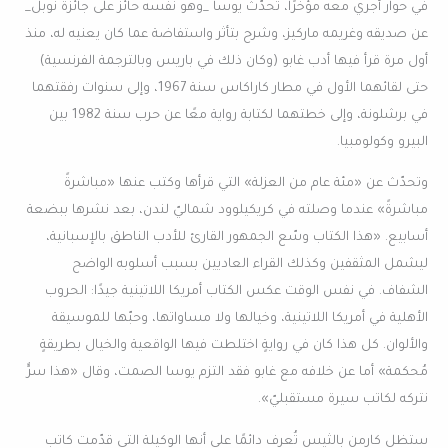
في حوار أُجري معه مؤخرًا، تحدّث يوسا _وهو نفسه حائزٌ على جائزة نوبل_
عن صديقه وغريمه ماركيز، وشرح بتأثر واستفاضة عما كان يعنيه له، منذ
أول مرة قرأ فيها أدب غابو (وكان ذلك في باريس وبالترجمة الفرنسية)
حتى لقائهما الأول في مطار كاراكاس سنة 1967، وإلى سنوات رفقتهما
في برشلونة، وإلى خطتهما لكتابة رواية معًا عن حرب سنة 1982 بين
البيرو وكولومبيا.
وتحدّث عن «مئة عام من العزلة» التي قرأها وكتب عنها «مباشرةً
مباشرةً» عندما وصلته في كريكيلوود شماليّ لندن، بعد نشرها ببضعة
أسابيع. «هذا الكتاب وسّع الجمهور القارئ للأدب الناطق بالإسبانية،
ليشمل المثقفين وكذلك القراء العاديين بسبب أسلوبه الواضح
الشفاف. في نفس الوقت عكس الكتاب أمريكا اللاتينية جيدًا: الحروب
الأهلية في أمريكا اللاتينية، وخيالها ولا مساواتها، وحبّها للموسيقة
والألوان. كل هذا كان في روايةٍ اختلطت فيها الواقعية والخيال بطريقةٍ
مُحكمة» أما عن خلافه مع غابو فقد التزم يوسا الصمت، وقال «هذا سرٌّ
نتركه لكاتب سيرة مستقبليّ».
ستظل كارمن بالثيس تُعرف دائمًا على أنها الوكيلة التي قدّمت كاتب