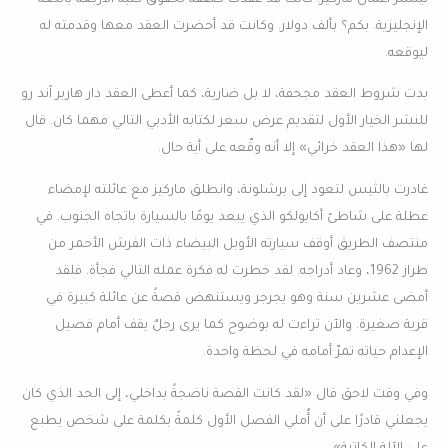
الإنجليزية. بكم؟ بألف دولار. وكانت قد أحضرت العقد معها وقدمته له
ليوقعه.
بدت شروط العقد مجحفة، لا بل ضارية، كما أعطى العقد دار هاربر آند رو
للنشر الخيار الأول لتقديم عرض سعر لكتابه الأدبي التالي مهما كان. قال
لها «هذا العقد خرائي» إلا أنه وقّعه على أية حال.
غادرت بالثيس لتعود إلى برشلونة، وانطلق ماركيز مع عائلته لإمضاء
عطلة على شاطئ أكابولكو الذي يبعد يومًا بالسيارة باتجاه الجنوب. في
منتصف الطريق أوقف سيارته الأوبل البيضاء ذات الفرش الأحمر من
طراز 1962، وعاد أدراجه. لقد خطرت له فكرة عمله التالي فجأة. فلقد
أمضى عشرين سنة وهو يجرجر ويستنهض قصةً عن عائلة كبيرة في
قرية صغيرة. والآن تراءت له بوضوح كما يرى رجلٌ يقف أمام فصيل
الإعدام حياته تمرّ أمامه في لحظة واحدة.
وفي وقت لاحق قال «لقد كانت القصة ناضجةً بداخلي، إلى الحد الذي كان
يجعلني قادرًا على أن أُملي الفصل الأول كلمةً بكلمة على شخص يطبع