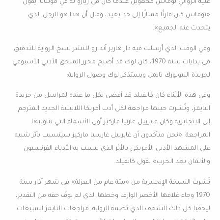
عليه الروائي توماس مكغوين عندما كان في زيارةٍ له في مونتانا. يقول
«توماس كان قارئًا ممتازًا إلى حد بعيد، وقال أن هذا هو الرجل الذي
يتحدث عنه الجميع».
وفي الوقت الذي أرسلت فيه دار هاربر آند رو للنشر نسخ الرواية للتدقيق
في بدايات سنة 1970، كان لوك قد أصبح محرر الملحق الأدبي الأسبوعي
لجريدة النيويورك تايمز، ويستذكر لوك وصول الرواية:
وفي هذه الأثناء كان كانفيلد قد أفضى بكل ما عنده لمراسل من جريدة
التايمز، ونُشرت حينها مراجعة لكل أدب أمريكا اللاتينية الجديد المترجم
إلى الإنجليزية وكان غابرييل غارثيا ماركيز أول الأسماء التي تناولتها
المراجعة. «نحن متأكدون أن غابرييل غارسيا ماركيز سيتسبب بأثر شبيه
على المشهد الأدبي الأمريكي بالأثر الذي تسبب به الأدباء الفرنسيون
والألمان بعد الحرب» يقول كانفيلد.
نُشرت النسخة الإنجليزية من «مئة عام من العزلة» في شهر آذار سنة
1970 وجاء غلافها الأخضر الوارف وخطها الذي لم يوفَ حقه من التقدير،
ليخفيا كل ذلك الشغف الذي تضمه الرواية. مراجعات التايمز للمبيعات