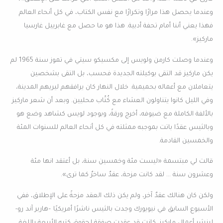
وعندما يحصل هذا مرارًا وتكرارًا مع نفس الكتاب، في كل أنحاء العالم
فهذا يعني أننا أمام تحفة أدبية. هذا هو ما حصل مع غابرييل غارسيا
ماركيز».
وعندما وصلت كارمن ولويس إلى مكسيكو سيتي في تموز سنة 1965 لم
يكن ماركيز قد التقى بوكيلته الجديدة فحسب، بل التقى بشخصين
يتعاملان مع أعماله بحميمية. خلال النهار كان يرافقهم ليريهم المدينة،
وفي الليل كانوا يتناولون العشاء مع كُتّاب محليين. وبعد أن شعر ماركيز
بالألفة الكاملة مع ضيوفه، أخرج ورقةً، وبوجود لويس كشاهد وضع هو
وبالثيس عقدًا باتت بموجبه ممثلته في كل أنحاء العالم للسنوات المئة
والخمسين القادمة.
قالت لي مبتسمة «ليست مئة وخمسين سنة، بل أعتقد انها مئة
وعشرون سنة … لقد كانت مزحة، عقدٌ ساخرٌ كما ترى».
ولكن كان هنالك عقدٌ آخر، ولم يكن ذلك العقد مزحةً على الإطلاق، ففي
الأسبوع السابق في نيويورك وجدت بالثيس ناشرًا أمريكيًا –هاربر آند رو-
لينشر أعمال ماركيز. كانت قد عقدت صفقة لحقوق كتبه الأربعة باللغة