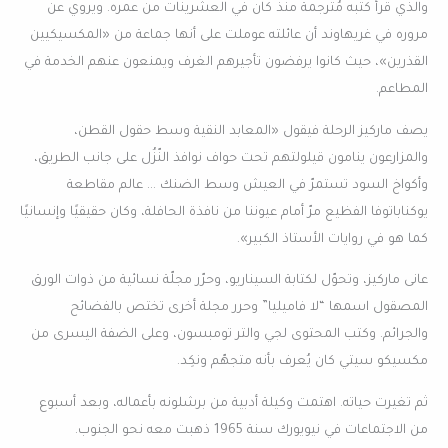
والذي قرأ كتبه مُترجمةً منذ كان في العشرينات من عمره. ويروي عن
مروره في غريهاوند أن عائلته عوملت على أنها جماعة من «المكسيكيين
القذرين»، حيث كانوا يرفضون تأجيرهم الغرف ويمنعون عنهم الخدمة في
المطاعم.
يصف ماركيز الرحلة فيقول «المعابد النقية وسط حقول القطن،
والمزارعون ينامون قيلولتهم تحت حواف نوافذ النّزُل على جانب الطريق،
وأكواخ السود تستمرّ في العيش وسط الضنك … عالم مقاطعة
يوكناباتوفا الفظيع مرّ أمام عيوننا من نافذة الحافلة، وكان حقيقيًا وإنسانيًا
كما هو في روايات الأستاذ الكبير».
عانى ماركيز، وتحوّل لكتابة السيناريو، وحرّر مجلّة نسائية من ذوات الورق
المصقول اسمها “لا فاميليا” وحرر مجلة أخرى تختص بالفضائح
والجرائم. وكتب المحتوى لجي والتر تومبسون، وعلى الضفة اليسرى من
مكسيكو سيتي كان يُعرف بأنه متجهّم ونكِد.
ثم تغيرت حياته. اهتمت وكيلة أدبية من برشلونه بأعماله، وبعد أسبوع
من الاجتماعات في نيويورك سنة 1965 ذهبت معه نحو الجنوب.