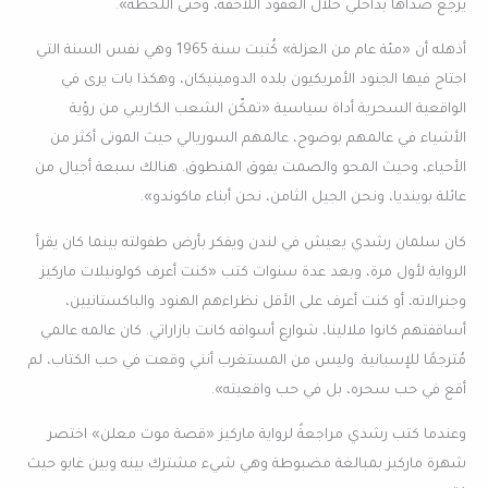
يرجع صداها بداخلي خلال العقود اللاحقة، وحتى اللحظة».
أذهله أن «مئة عام من العزلة» كُتبت سنة 1965 وهي نفس السنة التي
اجتاح فيها الجنود الأمريكيون بلده الدومينيكان، وهكذا بات يرى في
الواقعية السحرية أداة سياسية «تمكّن الشعب الكاريبي من رؤية
الأشياء في عالمهم بوضوح، عالمهم السوريالي حيث الموتى أكثر من
الأحياء، وحيث المحو والصمت يفوق المنطوق. هنالك سبعة أجيال من
عائلة بوينديا، ونحن الجيل الثامن، نحن أبناء ماكوندو».
كان سلمان رشدي يعيش في لندن ويفكر بأرض طفولته بينما كان يقرأ
الرواية لأول مرة، وبعد عدة سنوات كتب «كنت أعرف كولونيلات ماركيز
وجنرالاته، أو كنت أعرف على الأقل نظراءهم الهنود والباكستانيين،
أساقفتهم كانوا ملالينا، شوارع أسواقه كانت بازاراتي. كان عالمه عالمي
مُترجمًا للإسبانية. وليس من المستغرب أنني وقعت في حب الكتاب، لم
أقع في حب سحره، بل في حب واقعيته».
وعندما كتب رشدي مراجعةً لرواية ماركيز «قصة موت معلن» اختصر
شهرة ماركيز بمبالغة مضبوطة وهي شيء مشترك بينه وبين غابو حيث