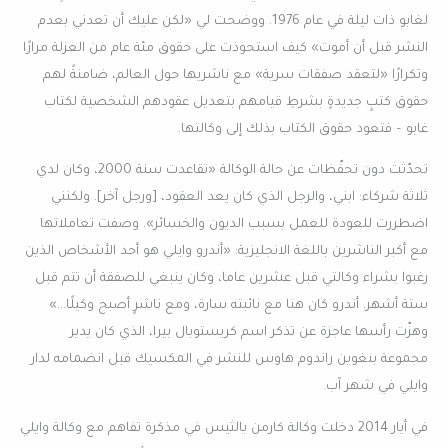
لغابو ذات ليلة في عام 1976. ووضحت لي «لكن عليك أن تعدني بعدم
النشر قبل أن أموت» كيف استحوذت على حقوق مئة عام من العزلة مرارًا
وتكرارًا «لتعقد صفقات سرية» مع ناشريها حول العالم، ضامنةً لهم
حقوق كتبٍ جديدةٍ بشرطِ قيامهم بتعديل عقودهم الشخصية لكتاب
غابو – فتعود حقوق الكتاب بذلك إلى وكالتها.
تحدّثت دون تحفّظات عن حالة الوكالة «تقاعدت سنة 2000، وكان لدي
ثلاثة شركاء: ابني، والرجل الذي كان يعد العقود، [ورجل آخر]. ولكنني
اضطررت للعودة للعمل بسبب الديون والخسائر». وصفت تعاملاتها
مع أكبر الناشرين باللغة الانجليزية: «أندرو وايلي هو أحد الأشخاص الذين
رغبوا بشراء وكالتي قبل عشرين عاما، وكان ينبغي للصفقة أن تتم قبل
ستة أشهر. أندرو كان هنا مع نائبته سارة، ومع ناشرٍ أصبح وكيلًا…»
وهزّت رأسها عاجزة عن تذكر اسم كريستوبال بيرا، الذي كان يدير
مجموعة بنغوين راندوم هاوس للنشر في المكسيك قبل انضمامه لدار
وايلي في شهر آب.
في أيار 2014 دخلت وكالة كارمن بالثيس في مذكرة تفاهم مع وكالة وايلي