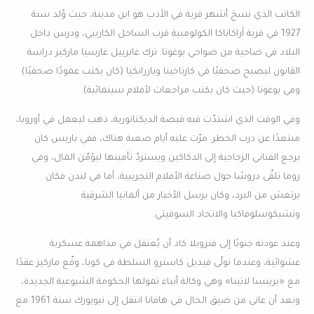
الكاتب الذي نسجَ أشهر قرية في الأدب هو ابن مدينة، حيث وُلد سنة
1927 في قرية آراكاتاكا الكولومبية قرب الساحل الكاريبي، ودرس داخل
البلاد في ضاحية من ضواحي بوغوتا. ترك غابرييل غارسيا ماركيز دراسة
القانون ليصبح صحفيًا في كارتاخينا وباررانكيا (كان يكتب عمودًا صحفيًا)
وفي بوغوتا (حيث كان يكتب مراجعات لأفلام سينمائية).
وفي الوقت الذي اشتدّت فيه قبضة الديكتاتورية، ذهب ليعمل في أوروبا،
مبتعدًا عن درب الخطر. مرّت عليه أيام صعبة هناك، ففي باريس كان
يرجع القناني الزجاجية إلى الدكاكين ويستردّ تأمينها ليؤمّن المال، وفي
روما تلقّى دروسًا حول صناعة الأفلام التجريبية، أما في لندن فكان
يرتعش من البرد، وكان يرسل الأخبار من ألمانيا الشرقية
وتشيكوسلوفاكيا والاتحاد السوفيتي.
وعند عودته جنوبًا إلى فنزويلا كاد أن يُعتقل في مداهمة عسكرية
عشوائية، وعندما تولّى فيديل كاسترو السلطة في كوبا، وقّع ماركيز عقدًا
مع «برينسا لاتينا» وهي وكالة أنباء تمولها الحكومة الشيوعية الجديدة،
وبعد أن عانى من ضيق الحال في هافانا انتقل إلى نيويورك سنة 1961 مع