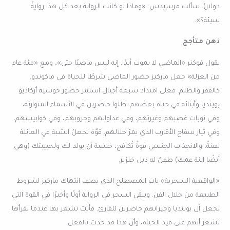
دولار). سألت مرسيدس: «وماذا لو كانت الرواية بعد كل هذا روايةً
سيئة؟».
ذهن متأجج
يقول فوكنر «الماضي لا يموت أبدًا. إنه ليس ماضيًا حتى»، ومع «مئة عام
من العزلة» جعل ماركيز حضور الماضي شرطًا للحياة في ماكوندو،
كالفقر والظلم. فعلى امتداد سبعة أجيال استمر حضور خوسيه أركاديو
بوينديا وأبنائه في حياة بعضهم: ظلوا حاضرين في الأسماء المتوارثة،
وفي نوبات غضبهم وغيرتهم، وفي عداواتهم وحروبهم، وفي كوابيسهم،
وفي تيار سفاح الأقارب الذي يمرّ خلالهم. قوٌة تجعلُ الشبهَ في العائلة
لعنةً، والانجذاب الجنسي قوةً تُكافح، خشية أن يولد لك ولحبيبتك (وهي
أيضًا ابنة عمك) طفلٌ له ذيل خنزير.
«الواقعية السحرية» بات المصطلح الذي يصف انتهاك ماركيز لشروط
الطبيعة من خلال الفن. ويبقى السحر في الرواية أولًا وأخيرًا في القوة التي
تجعل آل بوينديا وجيرانهم حاضرين للقارئ. فأنت تشعر بها عندما تقرأها.
تشعر أنهم على قيد الحياة، وأن هذا قد حدث بالفعل.