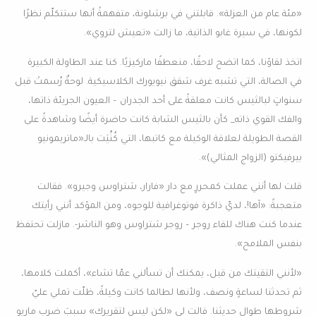
«مئة عام من العزلة». قابلتني في برشلونة، متفهمةً أنها ستتكلّم نظرًا
لكونها، في سيرة غابو الذاتية، ما زالت «تعيش لتروي».
اتخذ لقاؤنا، كما اتضح لاحقًا، منعطفًا ماركيزيًا. كنا عند الطاولة الكبيرة
في الصالة، التي تشبه غرف شقق نيويورك الكلاسيكية. لوحةٌ رُسمتْ قبل
سنواتٍ لبالثيس كانت معلقةً على أحد الجدران – العيون الجريئة ذاتها،
والفك القوي ذاته_ كأن بالثيس الشابة كانت حاضرة أيضًا وشاهدةً على
القصة الطويلة لعلاقة الوكيلة مع كاتبها، التي كُنِّيَت بالـ«ماتريمونيو
بيرفيكتو (الزواج المثالي)».
قلت لها أنني عملت كمحررٍ مع دار «فارار، شتراوس وجيرو». فقالت
متعجبةً: «آها!، لديّ ذاكرة فوتوغرافية للوجوه، ومن المؤكد أنني رأيتك
عندما كنت هناك للقاء روجر – روجر شتراوس وهو الناشر-. مازلت تحتفظ
بنفس الملامح».
«لأنني التقيتك من قبل، يمكنك أن تسألني عمّا تشاء»، أكملت كلامها،
ثم تحدثنا لساعةٍ ونصف، ولأنها لطالما كانت وكيلةً، ظلّت تملي عليّ
شروطها طوال حديثنا. قالت لي «لكن ليس لتقريرك» سببَ ضربِ ماريو