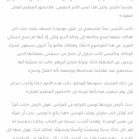
غارسيا ماركيز. ولكن هذا ليس الأمر الحقيقي، فالحضور العظيم للفنان
مفقود».
كانت بالثيس تعدّ لمستقبلٍ لن تكون موجودة لتشهد عليه، حيث كان
هنالك صفقة لتبيع وكالتها إلى وكالة أندرو وايلي إلا أنها لم تنجح (سيأتي
المزيد عن هذا الموضوع لاحقًا). وهنالك طالبو ودٍّ آخرون يسعون لشراء
الوكالة، وبالثيس كانت تحاول أن تختار من سيعتني بعملائها الذين
يزيدون عن الثلاثمئة كاتبًا، وتركة ماركيز أبرزهم. قالت لنا متبرّمةً أنها
ستجتمع بعد مقابلتنا بمحاميها ووصفته بأنه «عملٌ وسخ».
في ذلك المساء، بحيويتها الفخمة، نحّت هذه الأمور جانبًا وأخذت تتذكر
أول يوم شعرت فيه بأنها قريبة من «الحضور العظيم للفنان».
تحبّ كارمن وزوجها لويس القراءة في الفراش، تقول كارمن «كنت أقرأ
أحد أوائل كتب ماركيز، وقلت للويس «هذا رائع يا لويس، يجب أن نقرأه
في نفس الوقت». وهكذا أعددت نسخة من الكتاب، وكلانا تحمسنا له:
لقد كان كتابًا جديدًا ومنعشًا وأصيلًا ومشوّقًا. هنالك كتبٌ يقول عنها كل
قارئ في ذهنه «هذا واحد من أفضل الكتب التي قرأتها على الإطلاق»،