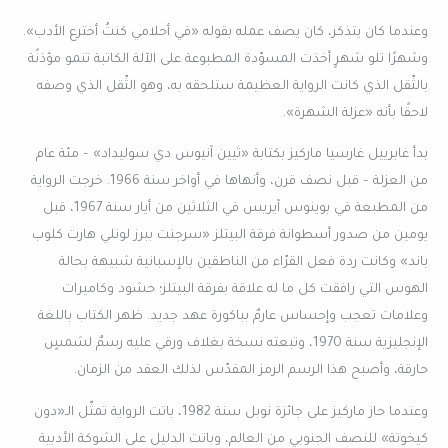
وعندما كان يتذكر، كان يصف عمله بقوله «في أحلامي كنتُ أخترع الأدب».
وشهرًا تلو شهرٍ أخذت المسوّدة المطبوعة على الآلة الكاتبة تنمو مؤذنًة
بالثّقل الذي كانت الرواية العظيمة ستلحقه به، وهو الثّقل الذي وصفه
لاحقًا بأنه «عزلة الشهرة».
بدأ غابرييل غارسيا ماركيز بكتابة «ثيين آنيوس دي سوليداد» – مئة عام
من العزلة – قبل نصف قرن، وأنهاها في أواخر سنة 1966. خرجت الرواية
من المطبعة في بوينوس آيريس في الثلاثين من أيار سنة 1967، قبل
يومين من صدور أسطوانة فرقة البيتلز «سرجنت ببرز لونلي هارت كلوب
باند» وكانت ردة فعل القرّاء من الناطقين بالإسبانية شبيهة بحالة
الهوس التي رافقت كل ما له علاقة بفرقة البيتلز؛ حشود وكاميرات
وعلامات تعجب وإحساس عارمٌ بباكورة عهد جديد. ظهر الكتاب باللغة
الإنجليزية سنة 1970، وتبعته نسخة بغلاف ورقي عليه رسمٌ لشمسٍ
حارقة، وأصبح هذا الرسم الرمز المقدّس لذلك العقد من الزمان.
وعندما حاز ماركيز على جائزة نوبل سنة 1982، باتت الرواية تمثّل الـ«دون
كيخوتة» للنصف الجنوبي من العالم، وباتت الدليل على الشوكة الأدبية