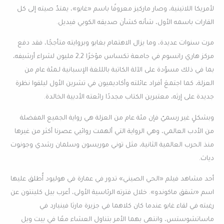
لأمريكا اللاتينية، وصار ماركيز معروفًا باسم «غابو»، يمتدّ صيته إلى كل
القارات باسمه الأول، شأنه كشأن صديقه الكوبي فيديل.
مرت سنوات عديدة، وما يزال الاهتمام بغابو وبروايته متأججًا، فقد دفع
مركز هاري رانسوم في جامعة تكساس مؤخرًا 2,2 مليون لشراء أرشيفه،
بما في ذلك مسوّدة على الآلة الكاتبة بالللغة الإسبانية لـمئة عام من
العزلة، كما اجتمعَ أفراد عائلته وأكاديميون في تشرين الأول ليلقوا نظرة
جديدة على إرثه، معتبرين الكتاب مجددًا رائعته الأدبية الخالدة.
وبشكلٍ غير رسميّ فإن مئة عام من العزلة هي رواية الجميع المفضلة
من الأدب العالمي، وهي الرواية التي ألهمت روائيي عصرنا أكثر من غيرها
منذ الحرب العالمية الثانية، مثل توني موريسون وسلمان رشدي وجونوت
دياث.
أحد مشاهد فيلم «الحي الصيني» تدور في عمارة في هوليود أُطلق عليها
اسم «شقق ماكوندو». خلال فترته الرئاسية الأولى، أعرب بيل كلينتون عن
رغبته في لقاء غابو عندما كان كلاهما في جزيرة مارثا فينيارد في
ماساتشوستس، وانتهى بهما الأمر بتناول العشاء معًا في بيت ويل