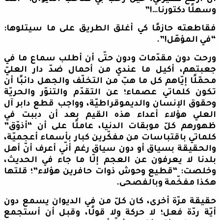
وسهلًا دكتورنا…!”
فقاطعته حازمًا كي أغلق الطريق على ما سيتلوها:
“في المؤهّل!”.
ورحت دون مقدّمات ودون حتّى أن أطلب سماع ما في
جعبتهم، أكيل ما عندي من أحمال ضدّ دار العليّ
محمّلًا إيّاهم كل ما هبّ من التخلّف والجهل دائبًا أن
تكون كلماتي عصماء؛ عن التقدّم والتنوّر والحريّة
وحقوق الإنسان والديموقراطيّة، وواجب قطع دابر آل
العلي هؤلاء أعداء هذه القيم بعد أن دببت في
ظهورهم كلّ موبقات الدنيا، عاملًا على أن “أذوّق”
كلماتي باقتباسات من مفكّرين كبار بأسماء أعجميّة،
والحقيقة بسياق أو دون سياق رغم أنّي أعرف أنّ أهل
بلدنا لا يعرفون عن العجم إلّا ما جاء في الحديث،
وخلصت: “قطيع وحوش ذوات حافرين هؤلاء”؛ قلتها
هكذا مفخّمة وبالفصحى.
حقيقة مرّة أخرى، كان كلّ من في الديوان يسمع دون
أيّة ردّة فعل؛ لا حركة ولا قولًا، وقبل أن أستجمع