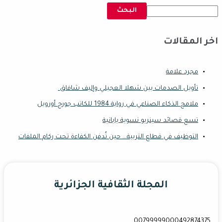
البحث
اخر المقالات
مجرد علامة
تأويل الصدمات بين شهلا العجيلي وإليف شافاق
ملامح الذكاء الصناعي في رواية 1984 للكاتب جورج أورويل
تسع قصائد سينريو نسوية يابانية
التوظيف في قطاع التربية… حين تُدفن الكفاءة تحت ركام الملفات
المجلة الثقافية الجزائرية
00799999000492874375