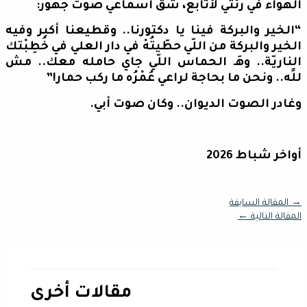
الهواء في رئتي لأتابع، شقّ أسماعي صوت جهور:
“الخير والبركة فينا يا دكتورنا.. وقطيعنا أكبر وفيه
الخير والبركة من اللّي حطّيتُهْ في دار العلي في خُطِبْتك
الناريّة.. وهَـ الحماس اللّي جاي حامله معك.. مش
للًه.. ونحن ما بحاجة لراعي عُمْرُه ما ركب حمار!”
وغادر الصوت الديوان.. وكان صوت أبي.
أواخر شباط 2026
→
المقالة السابقة
المقالة التالية
←
مقالات أخرى