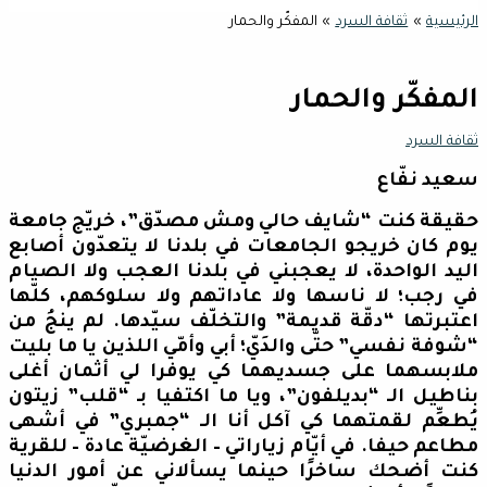
الرئيسية
ثقافة السرد
المفكّر والحمار
المفكّر والحمار
ثقافة السرد
سعيد نفّاع
حقيقة كنت “شايف حالي ومش مصدّق”، خريّج جامعة
يوم كان خريجو الجامعات في بلدنا لا يتعدّون أصابع
اليد الواحدة، لا يعجبني في بلدنا العجب ولا الصيام
في رجب؛ لا ناسها ولا عاداتهم ولا سلوكهم، كلّها
اعتبرتها “دقّة قديمة” والتخلّف سيّدها. لم ينجُ من
“شوفة نفسي” حتّى والدَيّ؛ أبي وأمّي اللذين يا ما بليت
ملابسهما على جسديهما كي يوفرا لي أثمان أغلى
بناطيل الـ “بديلفون”، ويا ما اكتفيا بـ “قلب” زيتون
يُطعِّم لقمتهما كي آكل أنا الـ “جمبري” في أشهى
مطاعم حيفا. في أيّام زياراتي – الغرضيّة عادة – للقرية
كنت أضحك ساخرًا حينما يسألاني عن أمور الدنيا