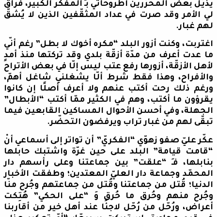
يذيّل بعض المحرّرين أطروحاتي بـِ المفكّر الكبير، فراق
لي الأمر وقد صرت في عداد المثقّفين الذين لا يُشقّ
لهم غبار.
اغتربت، وكنت أزور البلد “مكره أخوك لا بطل” رغم أنّي
ما عدت أعرف من مدّة أزقّة بلدي وقد تركتها منذ أمدٍ
لأهل الأزقّة، أزورها رفع عتب ليس إلّا في بعض الأتراح
والأفراح، وهذا فقط شرط ألّا يشغلني شاغل أهمّ،
ورغم ذلك رحت أكتب عنهم ولا أعرف أصلًا إن كانوا
يقرؤون ما أكتب، وهم في الكثير ممّا أكتب “الأبطال”
الجهلة، وفي أحسن الأحوال المساكين القابعين فيما
تبقّى لهم من غبار تراب ويرفضون التحضّر.
عكّر عليّ صفو زهوّي “الفكريّ” أن تواتر إلى أسماعي أنْ
“قامت قيامة” البلد على حين غرّة واشتبك حابلها
بنابلها، فـَ “علقت” بين جماعتنا وعلى رأسهم دار
المحمّد وجماعة دار العليّ المعتدين؛ وطفقت الأخبار
الدنيا؛ قُتل من جماعتنا وقُتل من جماعتهم وجُرح منّا
وجُرح منهم وحُرق ما حُرق وَ “على الحكي” هُتِكت
أعراض، ورُحّل من رُحّل لاجئًا عند أهل خير من أقاربنا