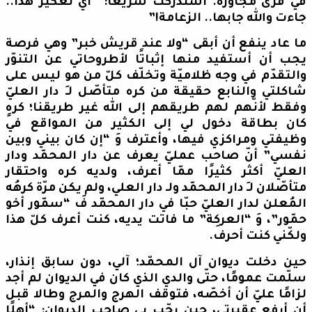
في قرى مجاورة. استدركت سريعّا: “أيّ تعكير هذا..
جاءت والله جابها.. الزعامة!”
ما عاد ينفع أن أبقى “ولا عند قريش خبر” وهي فرصة
يجب أن أستفيد منها إثباتًا لأطروحاتي عن التنوّر
والتقدّم في وجه ظلاميّة وتخلّف كلّ من هو ليس على
شاكلتي والنابع حقيقة من كره متأصّل لـِ دار العليّ
وفقط لأنّهم لهم طريقهم إلى الله غير طريقنا؛ كرهٍ
كان بطاقة دخول لي إلى الكثير من المواقع في
وظيفتي ومراكزي فيها، وأعترف وَ “إن كان بيني وبين
نفسي” أنّ صاحب عمليّ يعرف عن دار المحمّد ودار
العليّ أكثر كثيرًا ممّا أعرف، ولديه كره واحتقار
متأصّلان لـِ دار المحمّد ولـ دار العلي، ولم يكن مرّة كرهُه
المُعلن لدار العليّ حبّا في دار المحمّد فَ “سمّور أخو
حمّور”، وَ “العركِة” ما فاتت يديه، كنت أعرف كلّ هذا
ولكّني كنت أحرف.
حين دخلت ديوان آل المحمّد؛ آلي، دون سابق إنذار،
سلّمت عمومًا، حتّى والدي الذي كان في الديوان لم أجد
لزامًا عليّ أن أخصّه، فتوقف الهرج والمرج وطالا قبل
أن أرفع عقيرتي، حين رحّب بي صاحب الديوان: “أهلًا