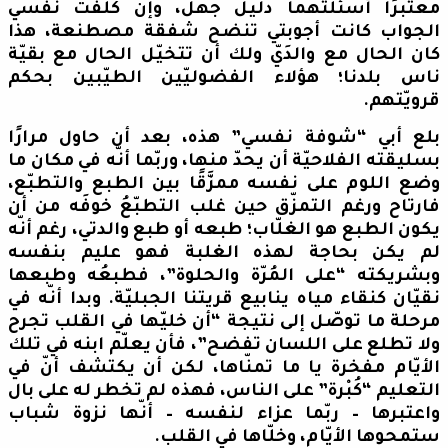
معتبرًا أسئلتهما دليل جهل، وإن كلّفت نفسي
الجواب كانت أجوبتي تنضح شفقة مصطنعة، هذا
كان الحال مع والدَيّ ولك أن تتخيّل الحال مع بقيّة
ناس بلدنا؛ هؤلاء الفضوليّين الطيّبين بحكم
قرويّتهم.
بلع أبي “شوفة نفسي” هذه، بعد أن حاول مرارًا
بسليقته الفلاحيّة أن يحدّ منها، وربّما أنّه في مكان ما
وضع اللوم على نفسه ممزَّقًا بين الطبع والتطبّع،
فارتاح ورغم التمزّق حين غلب التطبّعُ خوفَه من أن
يكون الطبع هو الغلّاب؛ طبعه أو طبع والدتي، رغم أنّه
لم يكن بحاجة لهذه الغلبة فهو عليم بنفسه
وبشريكته “على المُرّة والحلوة”، فطبعُه وطبعها
نقيّان كنقاء مياه ينابيع قريتنا الجبليّة. وبدا أنّه في
مرحلة ما توصّل إلى نتيجة “أن خليّها في القلب تجرح
ولا تطلع على اللسان تفضح”، فأن يعلّم ابنه في تلك
الأيّام مفخرة يا ما تمنّاها، لكن أن يكتشف أنّ في
التعليم “كُبْرة” على الناس، فهذه لم تخطر له على بال
واعتبرها – ربّما عزاء لنفسه – أنّها نزوة شباب
ستمحوها الأيّام، وخلّاها في القلب.