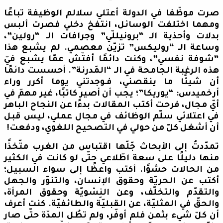
صرت موظّفا في الدولة أعتلي سلالم الوظيفة تباعًا
ومهما اختلفت الوسائل، انتفخ دخلي فصرت ألبس
بدلات وأحذية الـ “برونيللّي” وجرافات الـ “رولين”،
وساعة الـ “روليكس” تزيّن معصمي. لم يشبع هذا
“شوفة نفسي”، وكنت دائمًا أفتّش عمّا يشبع فيّ
هذه الرغبة الجامحة في الـ “المَدرنة”. أحسست دائمًا
أن شيئًا ما ينقصني، فـوجدتني يوما أكرر وراء
أرخميدس: “يوريكا”؛ يجب أن أصير كاتبًا، غير مهمّ في
أيّ مجال، فرحت أكتب المقالات بدءًا عن النجاح الباهر
في اعتلائي سلّم الوظائف في مجال عملي، ليس قبل
أن أشغل كلّ من حولي في التصحيح اللغوي، ودفعت!
تمدّدتُ إلى الأبحاث جّلّها اقتباس من الغرب متّخذًا
منها دليلًا على سعة اطّلاعي حتّى لو كانت في الكثير
من الحالات حشوًا. أكتب واعظًا إلى سواء السبيل؛
أكتب عن الحريّة وحقوق الإنسان، والتنوّر والجهل
والتقدّم والتخلّف، وعن النِسْويّة وحقوق المرأة،
والحقّ في المثليّة، عن القبليّة والطائفيّة. كنت أعرف
أن كلّ شيء بثمن فلم أوفّر، ولم تطُل المدّة حتّى صار