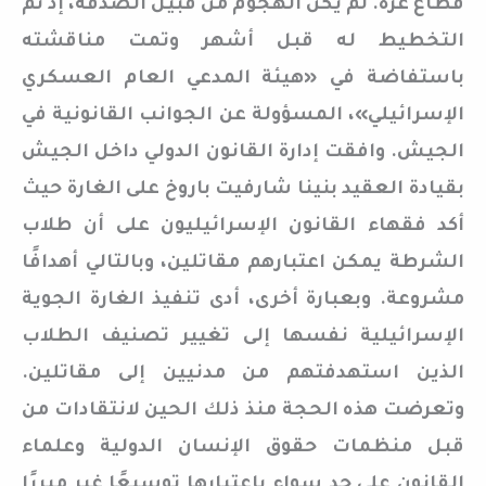
قطاع غزة. لم يكن الهجوم من قبيل الصدفة، إذ تم
التخطيط له قبل أشهر وتمت مناقشته
باستفاضة في «هيئة المدعي العام العسكري
الإسرائيلي»، المسؤولة عن الجوانب القانونية في
الجيش. وافقت إدارة القانون الدولي داخل الجيش
بقيادة العقيد بنينا شارفيت باروخ على الغارة حيث
أكد فقهاء القانون الإسرائيليون على أن طلاب
الشرطة يمكن اعتبارهم مقاتلين، وبالتالي أهدافًا
مشروعة. وبعبارة أخرى، أدى تنفيذ الغارة الجوية
الإسرائيلية نفسها إلى تغيير تصنيف الطلاب
الذين استهدفتهم من مدنيين إلى مقاتلين.
وتعرضت هذه الحجة منذ ذلك الحين لانتقادات من
قبل منظمات حقوق الإنسان الدولية وعلماء
القانون على حد سواء باعتبارها توسيعًا غير مبررًا