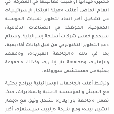
مختبرة ميدانيًا أو مثبتة فعاليتها في المعركة. في
العام الماضي أعلنت «هيئة الابتكار الإسرائيلية»
عن تشكيل أكبر اتحاد لتطوير تقنيات الحوسبة
الكمومية، الموظفة في الصناعات الدفاعية،
سيجمع خمس شركات أسلحة إسرائيلية. وسيتم
دعم التطوير التكنولوجي من قبل كيانات أكاديمية،
بما في ذلك «الجامعة العبرية»، و«معهد
وايزمان»، و«جامعة بار إيلان»، وكذلك مجموعة
بحثية من «مستشفى سوروكا».
وترتبط أغلب الجامعات الإسرائيلية ببرامج بحثية
مع الجيش والمؤسسة الأمنية والمخابرات، حيث
تعمل «جامعة بار إيلان» بشكل وثيق مع «جهاز
الشين بيت» ومع شركة «إلبيت سيستمز»، أكبر