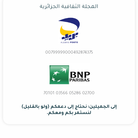
المجلة الثقافية الجزائرية
00799999000492874375
02700 70101 03566 05286
إلى الجميلين: نحتاج إلى دعمكم (ولو بالقليل)
لنستمر بكم ومعكم.