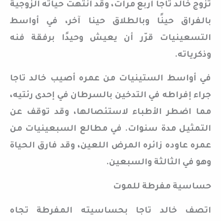
تزوج خالد تاجا أربع مرات، وقد انتهت حياته الزوجية
بالفراق حينًا وبالطلاق حينا آخر، في أواسط
التسعينيات قرّر أن يعيش وحيدًا برفقة فنه
وذكرياته.
في أواسط الستينيات من عمره أصيب خالد تاجا
جراء إفراطه في التدخين بالسرطان في إحدى رئتيه،
مما اضطر الأطباء لاستئصالها، وقد توقف عن
التمثيل مدة سنوات. في مطالع السبعينيات من
عمره عاوده زائره المرض اللعين، وقد فارق الحياة
وهو في الثالثة والسبعين.
حساسية مفرطة للموت
اتصف خالد تاجا بحساسيته المفرطة تجاه