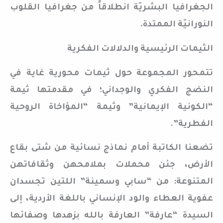
الجغرافيا البشريّة انطلاقاً من جغرافيا القلوب
النورانيّة الممتدة.
الثيمات الرئيسية والدلالات الفكرية
تتمحور المجموعة حول ثيمات محورية غاية في
النضج الفكري والوجداني؛ في مقدمتها ثيمة
“الكونية الإيمانية” وثيمة “المؤاخاة الروحية
الفطرية”.
تضعنا الكاتبة أمام نماذج نسائية من شتى بقاع
الأرض، جئن محملات بملامحهن وثقافاتهن
المتنوعة: من “سابي وسمينة” اللتين تجسدان
عفوية العطاء والود الإنساني باللغة الأردية، إلى
السيدة “عارفة” العارفة بالله بزهدها وصفائها