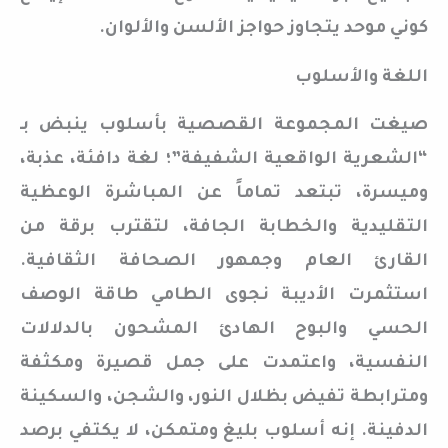
كوني موحد يتجاوز حواجز الألسن والألوان.
اللغة والأسلوب
صيغت المجموعة القصصية بأسلوب ينبض بـ
“الشعرية الواقعية الشفيفة”؛ لغة دافئة، عذبة،
وميسرة، تبتعد تماماً عن المباشرة الوعظية
التقليدية والخطابة الجافة، لتقترب برقة من
القارئ العام وجمهور الصحافة الثقافية.
استثمرت الأديبة نجوى الطامي طاقة الوصف
الحسي والبوح الهادئ المشحون بالدلالات
النفسية، واعتمدت على جمل قصيرة ومكثفة
ومترابطة تفيض بظلال النور، والشجن، والسكينة
الدفينة. إنه أسلوب بليغ ومتمكن، لا يكتفي برصد