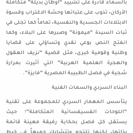
بالسماء قادرة على تشييد “أوطان بديلة” متكاملة
الأركان، تذوب على عتباتها وحشة الاغتراب وقسوة
الابتلاءات الجسدية والنفسية، تماماً كما تجلى في
ثبات السيدة “ميمونة” وصبرها على البلاء، وكما
انفتح النص بوعي نقدي وتساؤلي على قضايا
وطنية وقومية كبرى، مثل قضية “نزيف العقول
والهجرة العلمية العربية” التي أثيرت بمرارة
شجية في فصل الطبيبة المصرية “فايزة”.
البناء السردي والسمات الفنية
يتأسس المعمار السردي للمجموعة على تقنية
“اللوحات الفسيفسائية المتكاملة”؛ حيث
يستقل كل فصل بحكاية رفيقة معينة قائمة
بذاتها، لكنها تلتحم وتتشابك جميعاً في خيط