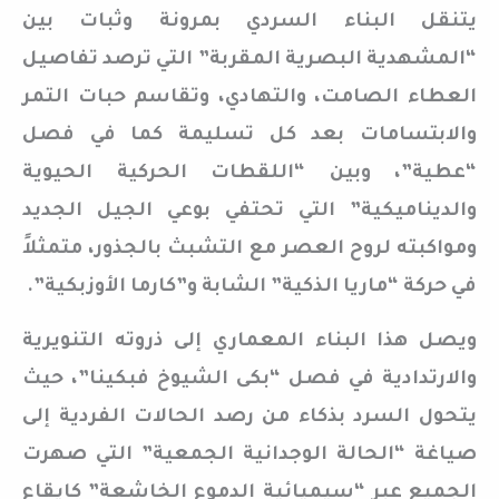
يتنقل البناء السردي بمرونة وثبات بين
“المشهدية البصرية المقربة” التي ترصد تفاصيل
العطاء الصامت، والتهادي، وتقاسم حبات التمر
والابتسامات بعد كل تسليمة كما في فصل
“عطية”، وبين “اللقطات الحركية الحيوية
والديناميكية” التي تحتفي بوعي الجيل الجديد
ومواكبته لروح العصر مع التشبث بالجذور، متمثلاً
في حركة “ماريا الذكية” الشابة و”كارما الأوزبكية”.
ويصل هذا البناء المعماري إلى ذروته التنويرية
والارتدادية في فصل “بكى الشيوخ فبكينا”، حيث
يتحول السرد بذكاء من رصد الحالات الفردية إلى
صياغة “الحالة الوجدانية الجمعية” التي صهرت
الجميع عبر “سيميائية الدموع الخاشعة” كإيقاع