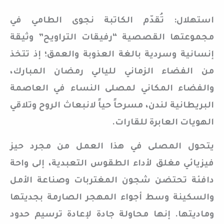
استهلال: تُقدّم الكاتبة نجوى الطامي في
مجموعتها القصصية “رفيقات التراويح” وثيقة
إنسانية وسردية بالغة العذوبة والعمق؛ إذ تتخذ
من الفضاء الزماني لليالي رمضان المبارك،
والفضاء المكاني لمصلى النساء في العاصمة
البريطانية لندن، مسرحاً حياً لانبعاث الروح وتلاقي
الهويات العابرة للقارات.
يتحول المصلى في هذا العمل من مجرد حيز
فيزيائي مغلق لأداء الطقوس التعبدية، إلى واحة
دافئة تحتضن شجون المغتربات وصناعة الأمل
والسكينة وسط أجواء المهجر الصارمة بجديتها
وماديتها. إنها محاولة جادة لإعادة ترسيم حدود