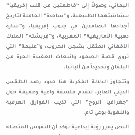
اليماني، وصولاً إلى “فاطمتين من قلب إفريقيا”
ببشاشتهما الطبيعية، و”ساجدة” الحاملة لتاريخ
أجدادها الصامدين في جنوب إفريقيا، و”سارة
دهبية الأمازيغية” المغربية، و”فِريشته” الملاك
الأفغاني المثقل بشجن الحروب، و”عليمة” التي
تروي قصة الصمود وانبعاث العقيدة الحرة من
البلقان وتحديداً من ألبانيا.
وتتجاوز الدلالة الفكرية هنا حدود رصد الطقس
الديني العابر، لتقدم فلسفة واعية وعميقة حول
“جغرافيا الروح” التي تذيب الفوارق العرقية
واللغوية بوعي تام.
النص يمرر رؤية إبداعية تؤكد أن النفوس المتصلة