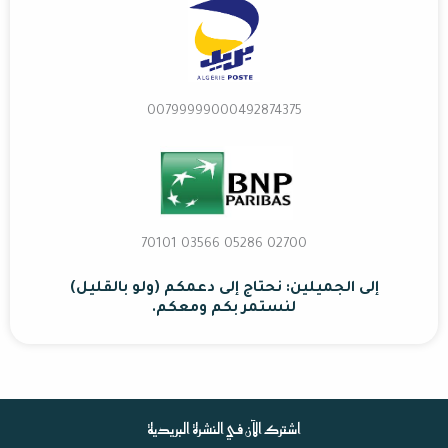
00799999000492874375
02700 70101 03566 05286
إلى الجميلين: نحتاج إلى دعمكم (ولو بالقليل)
لنستمر بكم ومعكم.
اشترك الآن في النشرة البريدية