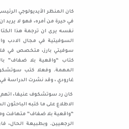
كان المنظر الأيديولوجي الرئ
في حيرة من أمره، فهو لا يريد
نفسه يرى ان ترجمة هذا الكتاب 
السوفيتية في مجال الادب وال
سوفيتي بارز، متخصص في فلس
كتاب “واقعية بلا ضفاف” ب
المهمة. وفعلا كتب سوتشكوف
غارودي ، وقد نشرت الدراسة في مجل
كان رد سوتشكوف عنيفا، اتهم ف
الاطلاع على ما كتبه الباحثون
“واقعية بلا ضفاف” متهافت ومس
الرجعيين. وبطبيعة الحال، فان