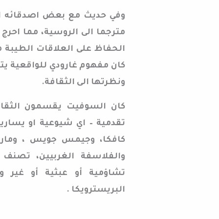
وفي حديث مع بعض اصدقائه الس
مترجما الى الروسية، مما احرج
الحفاظ على العلاقات الطيبة 
كان مفهوم غارودي للواقعية يت
ونظرتها الى الثقافة.
كان السوفيت يقسمون الثقاف
تقدمية – اي شيوعية او يسارية
كافكا، وجيمس جويس ، ومارس
والفلاسفة الغربيين، تصنف 
تشاؤمية أو عبثية أو غير و
البريسترويكا .