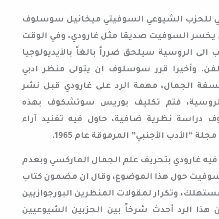
يسي للحزب الشيوعي السوفيتي ميخائيل سوسلوف
 ان يخسر السوفيت صديقا مثل غارودي، وفي الوقت
الى الروسية سيلحق ضرراً بالغاً بالأيديولوجيا
فن. وأخيرا قرر سوسلوف ان يتولى منظر ادبي
فة الجمال، مهمة الرد على غارودي قبل نشر
الروسية، فتم تكليف بوريس سوتشكوف بهذه
 دراسة نظرية ضافية، حاول فيه تفنيد آراء
ة “الأدب الأجنبي” المرموقة عام 1965.
يه غارودي بتحريف علم الجمال الماركسي وبعدم
 السوفيت حول هذا الموضوع، وقال ان مضمون كتاب
تهلك، وتكرار لمقولات المنظرين البورجوازيين
 هذا الرد أحدث شرخاً بين الحزبين الشيوعيين