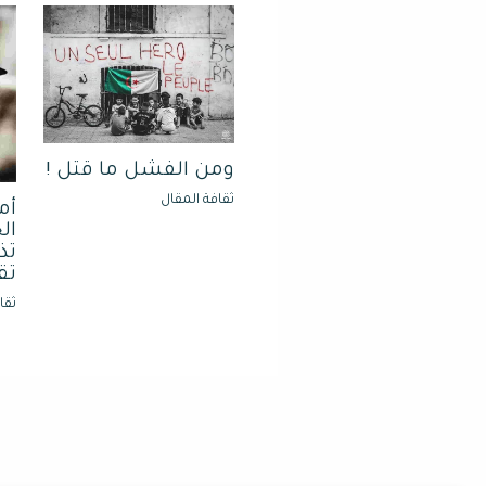
ومن الفشل ما قتل !
ثقافة المقال
أم
ال
تذ
تق
ثقا