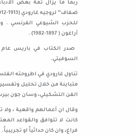
ربما ما يزال ثمة بعض الأدبا
للحزب الشيوعي الفرنسي . و
أراغون ( 1897-1982) .
السوفيتي.
تناول غارودي في اطروحته الفلسف
متباينة من خلال تحليل وتفسير ا
الفن التشكيلي، وسان جون بيرس 
وقال ان أعمالهم واقعية ، ولا ت
كانت لا تتوافق والقواعد المعت
فراغ، وان كان حداثياً او تجريبياً.