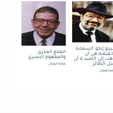
برتو إيكو: السعادة
القمع الفكري
حقيقية هي أن
والمفهوم البشري
هب إلي الصيد لا أن
تل الطائر
ثقافة المقال
فة المقال