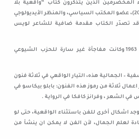
ء المخضرمين الذين يتذكرون كتاب “واقعية بلا
ضفاف” لروجيه غارودي (1913-2012)، عضو المكتب السياسي، والمنظر الأيديولوجي
قد تصدّر الكتاب مقدمة ضافية للشاعر لويس
صدر الكتاب في باريس عام 1963 وكانت مفاجأة غير سارة للحزب الشيوعي
ية – الجمالية هذه، التيار الواقعي في ثلاثة فنون
عمال ثلاثة من رموز هذه الفنون: بابلو بيكاسو في
في الشعر ، وفرانز كافكا في الرواية .
وجد اشكال أخرى للفن باستثناء الواقعية، حتى لو
ادة لعلم الجمال، لأن الفن لا يمكن ان ينشأ من