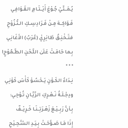
يُـمَــنِّـيْ جُـوْعَ أَيْــتَـامِ القَـوَافِـي
فَـوَاكِــهَ مِـنْ فَـرَادِسِـكِ الـنُّـزُوْحِ
فتَـخْنِـقُ طَائِرِيْ (عُرَبُ) الأَغَانِـي
بِـما حَامَـتْ عَلَىٰ اللَّحْنِ الطَّـمُوْحِ!
* * *
نِـدَاءُ الكَـوْنِ يَـحْسُوْ كَأْسَ كَوْنِـي
ودِجْـلَـةُ نَـهْـرِكِ الرَّيَّـانِ تُـوْحِـي:
بِـأنَّ رَبِــيْـعَ زَهْـرَتِــنَـا خَـرِيْــفٌ
إِذَا مَـا صَـوَّحَـتْ بِـيَـدِ الشَّحِـيْحِ