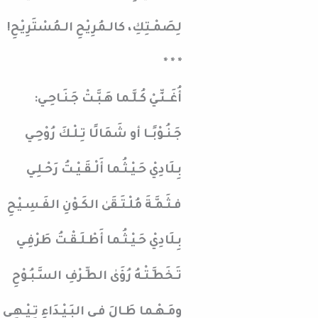
لِصَمْـتِكِ، كالـمُرِيْحِ الـمُسْتَرِيْحِ!
* * *
أُغَــنِّـيْ كُـلَّـما هَـبَّـتْ جَـنَـاحِـي:
جَـنُـوْبًــا أو شَمَالًا تِـلْـكَ رُوْحِـي
بِـلَادِيْ حَـيْـثُـما أَلْـقَـيْـتُ رَحْـلِـي
فـثَـمَّـةَ مُلْـتَـقَىٰ الكَـوْنِ الفَـسِـيْحِ
بِـلَادِيْ حَـيْـثُـما أَطْـلَـقْـتُ طَرْفِـي
تَـخَطَّـتْـهُ رُؤَىٰ الطِّـرْفِ السَّـبُـوْحِ
ومَـهْـما طَـالَ فـي البَـيْـدَاءِ تِـيْـهِـي