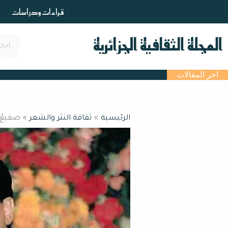
خطي
قراءات ودراسات
لى
لمحتوى
اخر المقالات
الرئيسية
ثقافة النثر والشعر
صقيعُ ال