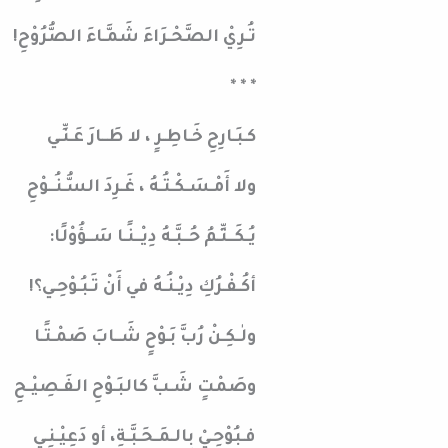
تُـرِيْ الصَّحْـرَاءَ شَمَّـاءَ الصُّرُوْحِ!
* * *
كـبَـارِحِ خَـاطِـرٍ ، لا طَــارَ عَـنِّـي
ولا أَمْـسَـكْـتُـهُ ، غَـرِدَ السُّـنُــوْحِ
يُـكَــتِّـمُ حُــبَّـهُ دِيْــنًـا سَــؤُوْلًا:
أكُـفْـرُكِ دِيْـنُـهُ في أَنْ تَـبُـوْحِـي؟!
ولٰـكِـنْ رُبَّ بَـوْحٍ شَــابَ صَمْـتًـا
وصَمْتٍ شَـبَّ كالبَـوْحِ الفَـصِيْـحِ
فـبُوْحِـيْ بِالـمَـحَـبَّـةِ، أو دَعِيْـنِـي