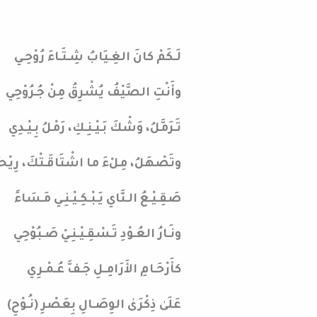
لَـكَمْ كانَ الغِـيَابُ شِـتَـاءَ رُوْحِـي
وأَنْتِ الصَّيْفُ يُشْرِقُ مِنْ جُـرُوْحِي
تَـرَمَّلُ، وَشْكَ بَـيْـنِـكِ، رَمْلُ بِـيْـدِي
وتَصْهَلُ، مِلْءَ ما اشْتَاقَـتْكَ، رِيْحـ
صَقِـيْـعُ الـنَّاي يَـبْـكِـيْـنِـي مَـسَاءً
ونَـارُ العُـوْدِ تَـسْقِـيْـنِـيْ صَـبُوْحِي
كأَرْحَـامِ الأَرَامِـلِ جَـفَّ عُـمْـرِي
عَلَىٰ ذِكْرَىٰ الوِصَـالِ بِعَصْرِ (نُـوْحِ)