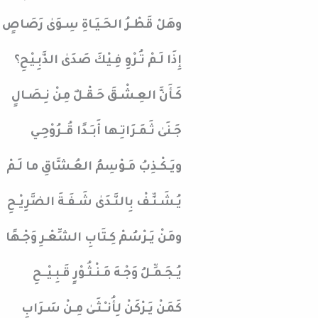
وهَلْ قَطْـرُ الحَـيَـاةِ سِـوَىٰ رَصَاصٍ
إِذَا لَـمْ تُـرْوِ فِـيْكَ صَدَىٰ الذَّبِـيْحِ؟
كَـأَنَّ العِـشْـقَ حَـقْـلٌ مِنْ نِـصَـالٍ
جَـنَىٰ ثَـمَـرَاتِـها أَبـَـدًا قُــرُوْحِـي
ويَـكْـذِبُ مَـوْسِمُ العُـشَّاقِ ما لَـمْ
يُـشَـنِّـفْ بِالنَّـدَىٰ شَـفَـةَ الضَّرِيْـحِ
ومَنْ يَـرْسُمْ كِـتَابِ الشِّعْـرِ وَجْـهًا
يُـجَـمِّـلُ وَجْـهَ مَـنْـثُـوْرٍ قَـبِـيْــحِ
كَمَنْ يَـرْكَنْ لِأُنـْـثَـىٰ مِـنْ سَـرَابٍ