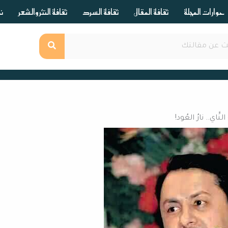
حوارات المجلة
ثقافة المقال
ثقافة السرد
ثقافة النثر والشعر
ند
نَّاي.. نارُ العُود!