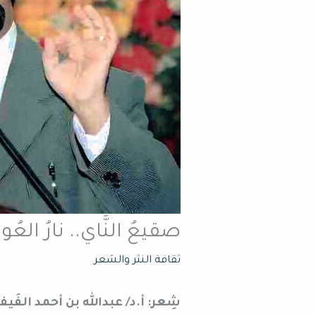
صقيعُ النَّاي.. نارُ العُود
ثقافة النثر والشعر
شِعر: أ.د/ عبدالله بن أحمد الفَي