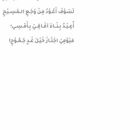
لَسَوْفَ أَعُـوْدُ مِنْ وَجَـعِ الـمَسِـيْحِ
أُعِـيْـدُ بِـنَــاءَ آفَـاقِــيْ بِـأَمْـسِـي؛
فيَوْمِيْ اجْتَـازَ خَيْلَ غَـدٍ جَـمُـوْحِ!