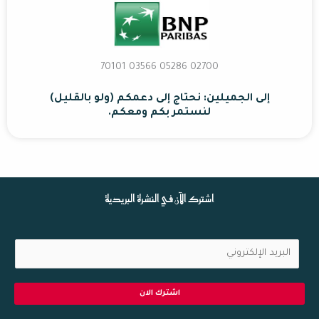
02700 70101 03566 05286
إلى الجميلين: نحتاج إلى دعمكم (ولو بالقليل)
لنستمر بكم ومعكم.
اشترك الآن في النشرة البريدية
ا
ل
ب
اشترك الان
ر