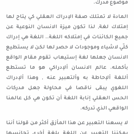
موضوع مدرك.
المادة لا تمتلك صفة الإدراك العقلي كي يتاح لها
إمتلاك لغة, لذا تكون ميزة الانسان النوعية عن
جميع الكائنات في إمتلاكه اللغة.. اللغة هي إدراك
كلّي لاشياء وموجودات لا حصر لها لكن لا يستطيع
الانسان جعلها لغة إستيعاب تقوم مقام الواقع
بأكمله. عالم الانسان ألإدراكي هو ما تستطع
أللغة ألإحاطة به وألتعبير عنه , وهذا ألإدراك
اللغوي يبقى ناقصا في محاولة جعل مدركات
الحس العقلي إنابة اللغة أن تكون هي كل عالمنا
الواقعي الذي تدركه.
لا يسعنا التعبير عن هذا المأزق أكثر من قولنا أننا
يمكننا التعبير عن اللغة بلغة أخرى تجانسها