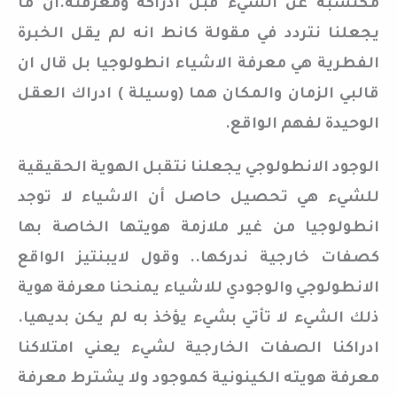
مكتسبة عن الشيء قبل ادراكه ومعرفته.ان ما
يجعلنا نتردد في مقولة كانط انه لم يقل الخبرة
الفطرية هي معرفة الاشياء انطولوجيا بل قال ان
قالبي الزمان والمكان هما (وسيلة ) ادراك العقل
الوحيدة لفهم الواقع.
الوجود الانطولوجي يجعلنا نتقبل الهوية الحقيقية
للشيء هي تحصيل حاصل أن الاشياء لا توجد
انطولوجيا من غير ملازمة هويتها الخاصة بها
كصفات خارجية ندركها.. وقول لايبنتيز الواقع
الانطولوجي والوجودي للاشياء يمنحنا معرفة هوية
ذلك الشيء لا تأتي بشيء يؤخذ به لم يكن بديهيا.
ادراكنا الصفات الخارجية لشيء يعني امتلاكنا
معرفة هويته الكينونية كموجود ولا يشترط معرفة