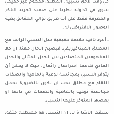
في وقت لاحق نسبية. المطلق مفهوم غير حقيقي
سوى في تداوله نظريا على صعيد تجريد الفكر
والمعرفة فقط على أنه طريق توالي الحقائق بغية
الوصول الافتراضي له..
– أعود تاكيد خلاصة حقيقية جدل النسبي الزائف مع
المطلق الميتافيزيقي, فيصبح الحال معنا, ان كلا
المفهومين المتضادين بين الجدل المثالي والجدل
المادي كلاهما افتراضان زائفان. حيث لا يمكن أن
يتوفر النسبي بمجانسة نوعية بالماهية والصفات
اللقاء مع مطلق يجب ان يكون بالضرورة يحمل
مجانسة نوعية بالماهية والصفات هي ذاتها او
بعضها المتوفر عليها النسبي.
سبقت الاشارة لي ان النسبي هو مصطلح متفق