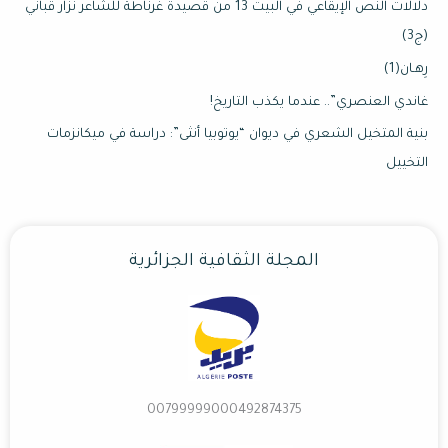
دلالات النص الإيقاعي في البيت 13 من قصيدة غرناطة للشاعر نزار قباني
(ج3)
رِهـان(1)
غاندي العنصري”.. عندما يكذب التاريخ!
بنية المتخيل الشعري في ديوان “يوتوبيا أنثى”: دراسة في ميكانزمات
التخييل
المجلة الثقافية الجزائرية
00799999000492874375