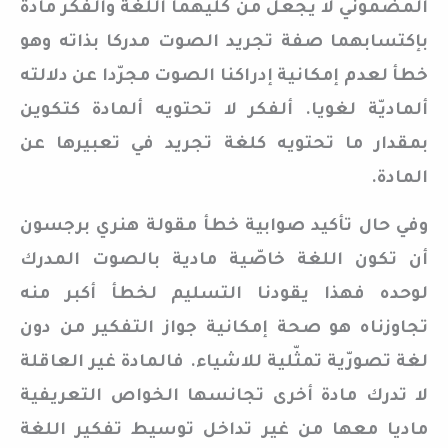
المضموني لا يجعل من كليهما اللغة والفكر مادة
بإكتسابهما صفة تجريد الصوت مدركا بذاته وهو
خطأ لعدم إمكانية إدراكنا الصوت مجرّدا عن دلالته
ألماديّة لغويا. ألفكر لا تحتويه ألمادة كتكوين
بمقدار ما تحتويه كلغة تجريد في تعبيرها عن
المادة.
وفي حال تأكيد صوابية خطأ مقولة هنري برجسون
أن تكون اللغة خاصّية مادية بالصوت المدرك
لوحده فهذا يقودنا التسليم لخطأ أكبر منه
تجاوزناه هو صحة إمكانية جواز التفكير من دون
لغة تصورّية تمثّلية للاشياء. فالمادة غير العاقلة
لا تدرك مادة أخرى تجانسها الخواص التعريفية
ماديا معها من غير تداخل توسيط تفكير اللغة