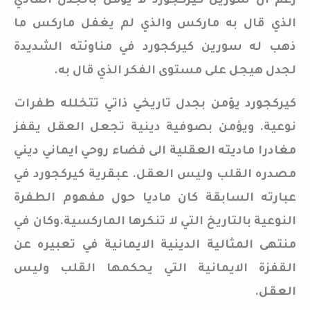
رغم أن سورين كيركجورد لا يؤمن بالجدل المادي
الذي قال به ماركس والذي لم يغفل ماركس ما
ذهب له سورين كيركجورد في مناوئته الشديدة
لجدل هيجل على مستوى الفكر الذي قال به.
كيركجورد يؤمن بجدل تاريخي ذاتي تتخلله طفرات
نوعية. ويؤمن بصوفية دينية تجعل العقل يقفز
مغادرا ماديته العقلية الى فضاء روحي ايماني ديني
مصدره القلب وليس العقل. عبقرية كيركجورد في
عبارته السابقة كان ماديا حول مفهوم الطفرة
النوعية بالتاريخ التي لا تنكرها الماركسية.وكان في
منتهى المثالية الدينية الايمانية في تعبيره عن
القفزة الايمانية التي يحكمها القلب وليس
العقل.