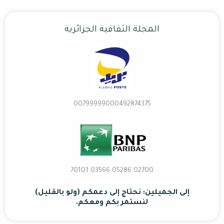
المجلة الثقافية الجزائرية
00799999000492874375
02700 70101 03566 05286
إلى الجميلين: نحتاج إلى دعمكم (ولو بالقليل)
لنستمر بكم ومعكم.