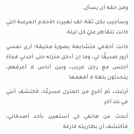
ومن حقه أن يسأل.
وسأجيب بكل ثقة: لقد تغيرت الأحلام المرعبة التي
كانت تتقاطر عليّ كل ليلة.
كانت أحلامي متشابهة بصورة مخيفة؛ أرى نفسي
أزور صديقًا لي، وما إن أدخل منزله حتى أجدني فجأة
أجلس مع رجل غريب، وبين أناس لا أعرفهم،
يتحدثون بلغة لا أفهمها
أرتبك، ثم أخرج من المنزل مسرعًا، لأكتشف أنني
في بلد آخر
أبحث عن هاتفي كي أستعين بأحد أصدقائي،
فأكتشف أن بطاريته فارغة