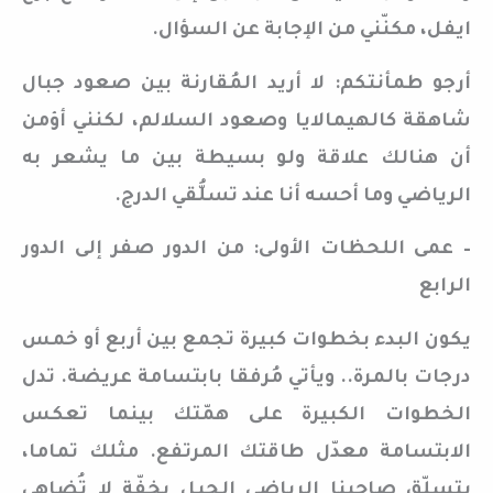
ايفل، مكنّني من الإجابة عن السؤال.
أرجو طمأنتكم: لا أريد المُقارنة بين صعود جبال
شاهقة كالهيمالايا وصعود السلالم، لكنني أؤمن
أن هنالك علاقة ولو بسيطة بين ما يشعر به
الرياضي وما أحسه أنا عند تسلُّقي الدرج.
– عمى اللحظات الأولى: من الدور صفر إلى الدور
الرابع
يكون البدء بخطوات كبيرة تجمع بين أربع أو خمس
درجات بالمرة.. ويأتي مُرفقا بابتسامة عريضة. تدل
الخطوات الكبيرة على همّتك بينما تعكس
الابتسامة معدّل طاقتك المرتفع. مثلك تماما،
يتسلّق صاحبنا الرياضي الجبل بخفّة لا تُضاهى