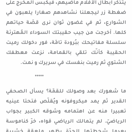
يتذكّر أبطال الأفلام ماضيهم، فيكبس المخرج على
ضغطة زر ليجعلنا نشاهدهم صغارا يلعبون في
الشوارع، ثم في غضون ثوان نرى قصّة حياتهم
كلها. أخرجت من جيب حقيبتك السوداء المُهترئة
سلسلة مفاتيحك ببُرودة تامّة، فور دخولك رميت
الحقيبة كأنّك تلقي بالقمامة، نزعت معطفك
الشتوي ثم رميت بنفسك في سريرك و نمت.
*****
ما شعورك بعد وصولك للقمّة؟ يسأل الصحفي
القدير ثم يمد ميكروفونه ويُقلّص فتحتا عينيه
تعبيرا منه عن اهتمامه وشوقه الكبير بجواب
الرياضيّ. لم يتمالك الرياضي قواه، خرّ كناموسة
بعدما شحطتها الجدّة بظهر ملعقة خشبية