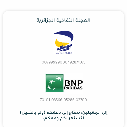
المجلة الثقافية الجزائرية
00799999000492874375
02700 70101 03566 05286
إلى الجميلين: نحتاج إلى دعمكم (ولو بالقليل)
لنستمر بكم ومعكم.