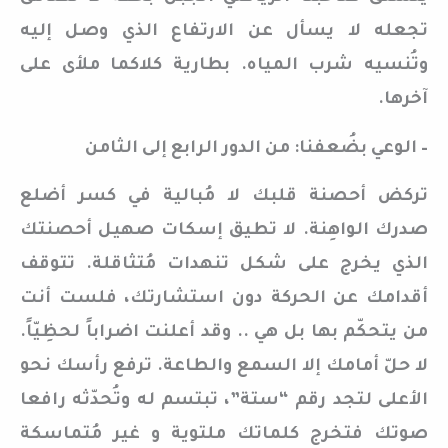
تجعله لا يسأل عن الارتفاع الذي وصل إليه
وتُنسيه شرب المياه. بطارية كلاكما ملأى على
آخرها.
– الوعي بضُعفنا: من الدور الرابع إلى الثامن
تركض أحصنة قلبك لا مُبالية في كسر أضلع
صدرك الواهِنة. لا تطيق إسكات صهيل أحصنتك
الذي يخرج على شكل تنهدات مُتثاقلة. تتوقف
أقدامك عن الحركة دون استشارتك، فلست أنت
من يتحكّم بها بل هي .. وقد أعلنت اضراباً لحظِيّاً.
لا حلّ أمامك إلا السمع والطاعة. ترفع رأسك نحو
الأعلى لتجد رقم “ستة”، تبتسم له وتُحدّثه رافعا
صوتك فتخرج كلماتك ملتوية و غير مُتماسكة