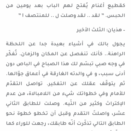
كقطيع أغنام يُفتح لهم الباب بعد يومين من
الحبس. ” لقد .. لقد وصلت ل .. للمنتصف ! ”
– هذيان: الثلث الأخير
يجول بالك في أشياء بعيدة جدا عن اللحظة
الراهنة.. كأنك تنفصل عن المكان والزمان. تُفكّر
في وجه صبي تبسّم لك هذا الصباح في الباص دون
أدنى سبب، و في والدته الغارقة في أعماق جوّالها.
ثم يتوقّف عقلك عن التفكير. تواصل التقدّم
للأمام وفي خطواتك شيء من اللامبالاة، من عدم
الإكتراث وكثير من التّيه. وصلت للطابق الثاني
عشر، واصلتَ التقدم وقبل أن تخطو خطوة نحو
الطابق التالي تذكّرت أنّه طابقك، رجعت للوراء كما