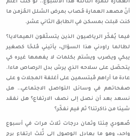
العمارة للمرّة الثالثة هذا الأسبوع.. لو كنت أعلم
أنّ مصعد العمارة مُصاب بمرض الشلل المُزمن ما
كنت قبلت بمسكن في الطابق الثاني عشر.
فيما يُفكّر الرياضيون الذين يتسلّقون الهيمالايا؟
لطالما راودني هذا السؤال، يأتيني مُلحّا كصغير
يبكي ويضرب ويشتم بكلمات لا يفهمها غيره كي
يتحصّل على سلاحه الذي يرش بدل الرصاص ماءا.
عادة ما أراهم مُبتسمين على أغلفة المجلات و على
صفحاتهم في وسائل التواصل الاجتماعي.. هل
نسعد بعد أن نصل إلى نصف الارتفاع؟ هل نفقد
شيئا من ذاكرتنا؟ ثم فيم نفكّر؟
صُعودي مِئتا وثمان درجات ثلاث مرات في أسبوع
واحد، وهو ما يعادل الوصول إلى ثُلث ارتفاع برج