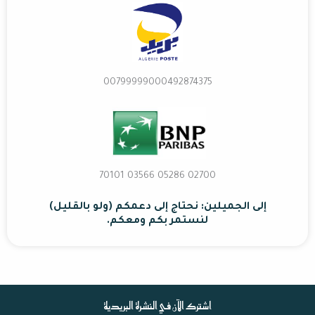
00799999000492874375
02700 70101 03566 05286
إلى الجميلين: نحتاج إلى دعمكم (ولو بالقليل)
لنستمر بكم ومعكم.
اشترك الآن في النشرة البريدية