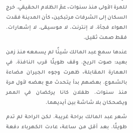
للمرة الأولى منذ سنوات، عمّ الظلام الحقيقي. خرج
السكان إلى الشرفات مرتبكين، كأن المدينة فقدت
الهواء فجأة. لا إنترنت. لا موسيقى. لا إشعارات.
فقط صمت ثقيل.
عندها سمع عبد المالك شيئًا لم يسمعه منذ زمن
بعيد: صوت الريح. وقف طويلًا قرب النافذة. في
العمارة المقابلة، ظهرت وجوه الجيران مضاءة
بالشموع. بعضهم بدأ يتحدث مع بعضه لأول مرة
منذ سنوات. طفلان كانا يركضان في الممر
ويضحكان بلا شاشة بين أيديهما.
شعر عبد المالك براحة غريبة. لكن الراحة لم تدم
طويلًا. بعد أقل من ساعة، عادت الكهرباء دفعة