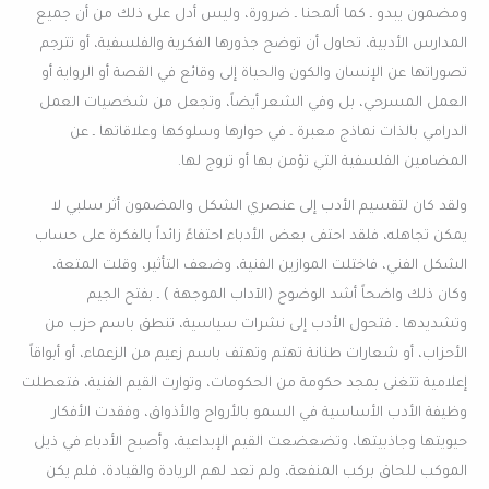
ومضمون يبدو ـ كما ألمحنا ـ ضرورة، وليس أدل على ذلك من أن جميع
المدارس الأدبية، تحاول أن توضح جذورها الفكرية والفلسفية، أو تترجم
تصوراتها عن الإنسان والكون والحياة إلى وقائع في القصة أو الرواية أو
العمل المسرحي، بل وفي الشعر أيضاً، وتجعل من شخصيات العمل
الدرامي بالذات نماذج معبرة ـ في حوارها وسلوكها وعلاقاتها ـ عن
المضامين الفلسفية التي تؤمن بها أو تروج لها.
ولقد كان لتقسيم الأدب إلى عنصري الشكل والمضمون أثر سلبي لا
يمكن تجاهله، فلقد احتفى بعض الأدباء احتفاءً زائداً بالفكرة على حساب
الشكل الفني، فاختلت الموازين الفنية، وضعف التأثير، وقلت المتعة،
وكان ذلك واضحاً أشد الوضوح (الآداب الموجهة ) ـ بفتح الجيم
وتشديدها ـ فتحول الأدب إلى نشرات سياسية، تنطق باسم حزب من
الأحزاب، أو شعارات طنانة تهتم وتهتف باسم زعيم من الزعماء، أو أبواقاً
إعلامية تتغنى بمجد حكومة من الحكومات، وتوارت القيم الفنية، فتعطلت
وظيفة الأدب الأساسية في السمو بالأرواح والأذواق، وفقدت الأفكار
حيويتها وجاذبيتها، وتضعضعت القيم الإبداعية، وأصبح الأدباء في ذيل
الموكب للحاق بركب المنفعة، ولم تعد لهم الريادة والقيادة، فلم يكن