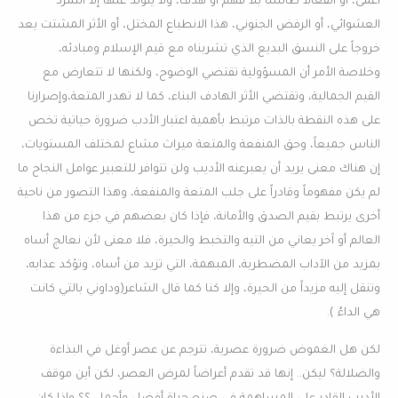
أعمى، أو انفعالاً طائشاً بلا فهم أو هدف، ولا يتولد عنها إلا التمرد
العشوائي، أو الرفض الجنوني، هذا الانطباع المختل، أو الأثر المشتت يعد
خروجاً على النسق البديع الذي تشربناه مع قيم الإسلام ومبادئه،
وخلاصة الأمر أن المسؤولية تقتضي الوضوح، ولكنها لا تتعارض مع
القيم الجمالية، وتقتضي الأثر الهادف البناء، كما لا تهدر المتعة،وإصرارنا
على هذه النقطة بالذات مرتبط بأهمية اعتبار الأدب ضرورة حياتية تخص
الناس جميعاً، وحق المنفعة والمتعة ميراث مشاع لمختلف المستويات،
إن هناك معنى يريد أن يعبرعنه الأديب ولن تتوافر للتعبير عوامل النجاح ما
لم يكن مفهوماً وقادراً على جلب المتعة والمنفعة، وهذا التصور من ناحية
أخرى يرتبط بقيم الصدق والأمانة، فإذا كان بعضهم في جزء من هذا
العالم أو آخر يعاني من التيه والتخبط والحيرة، فلا معنى لأن نعالج أساه
بمزيد من الآداب المضطربة، المبهمة، التي تزيد من أساه، وتؤكد عذابه،
وتنقل إليه مزيداً من الحيرة، وإلا كنا كما قال الشاعر(وداوني بالتي كانت
هي الداءُ ).
لكن هل الغموض ضرورة عصرية، تترجم عن عصر أوغل في البذاءة
والضلالة؟ ليكن.. إنها قد تقدم أعراضاً لمرض العصر، لكن أين موقف