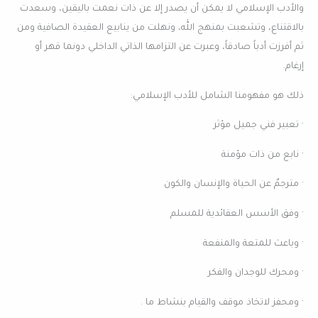
والأدب الإسلامي لا يمكن أن يصدر إلا عن ذات نعمت باليقين، وسعدت
بالاقتناع، وتشعبت بمنهج الله، ونهلت من ينابيع العقيدة الصافية ومن
ثم أفرزت أدباً صادقاً، وعبرت عن التزامها الذاتي الداخلي دونما قهر أو
إرغام.
ذلك هو مفهومنا الشامل للأدب الإسلامي:
· تعبير فني جميل مؤثر
· نابع من ذات مؤمنة
· مترجمٌ عن الحياة والإنسان والكون
· وفق الأسس العقائدية للمسلم
· وباعث للمتعة والمنفعة
· ومحرك للوجدان والفكر
· ومحفز لاتخاذ موقف والقيام بنشاط ما .