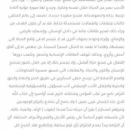
الأديب القادر على المساهمة في صنع حياة أفضل وأجمل ؟؟ وإذا كان
الأديب يعبر عن الحياة خلال نفسه وفكرة، ويبدع لها صورة مؤثرة أخاذة
ترتبط بذاته وخصوصياته، فتبدو متفردة جديدة، تضيف إلى عالم المتلقي
كائنات وعلاقات وانفعالات مستحدثة جذابة، فلا بد أن يكون الهدف من
وراء ذلك تفجير طاقات بناءة في داخل الإنسان، وإشعاره بالرضى
والإمتاع، وإثراء وجوده بحيوات أخرى قد لا تتيسر له في واقع الحياة التي
يعيشها، وهكذا لا يقعد به الخيال كسيراً كسيحاً، بل ينهض به إلى آفاق
أسمى وأروع، وبذلك تتوقف الطاقات الإنسانية وتتحفز، وتلعب دورها
الفعال في صنع حياة أفضل، ولا يتيسر ذلك إلا من خلال تصور صحيح
للإنسان والكون والحياة، والعلاقات التي تنسق مسيرة المخلوقات،
والقيم الأصلية التي ترسخ خطى السائرين في طريق الخير والنماء والحق
والحرية والجمال الأدب الإسلامي أدب مسؤول، والمسؤولية الإسلامية
التزام، نابع من قلب المؤمن وقناعاته، التزم تمتد أواصره إلى كتاب الله
الذي جاء (بلسان عربي مبين ) ولا يصح أن ننخدع بالتزام الوجوديين
وغيرهم (فسارتر ) يقرر أن حريته تبدأ عندما (يموت ) الإله ـ والعياذ بالله ـ
لأن فلسفته تقوم أساساً على رفض الأديان والقيم والأعراف السابقة، أي
أن التزامه يبدأ بعدم الالتزام بأي قيم سابقة، وبالطبع فقد أصبح كل