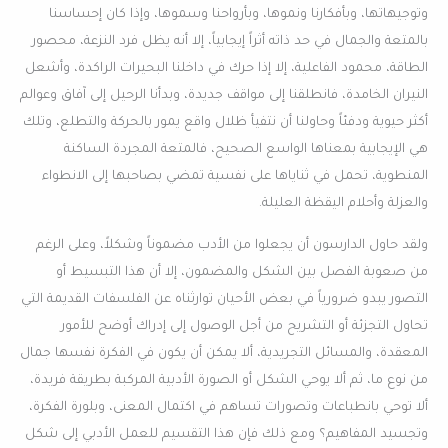
وتوجيهاتها، وبأفكارنا ونموها، وبأرواحنا وسموها، وإذا كان إحساسنا
بالمتعة والجمال في حد ذاته أثراً إيجابياً، إلا أنه يظل فرد النزعة، محصور
الطاقة، محمود الفاعلية، إلا إذا حرك في داخلنا البحيرات الراكدة، وأشعل
النيران الخامدة، فانطلقنا إلى مواقف جديدة، وبدأنا الرحيل إلى آفاق وعوالم
أكثر حيوية ودفئاً وحاولنا أن نتفيأ ظلال واقع يمور بالحركة والتطلع، وتلك
هي الإيجابية بمعناها الواسع الصحيح، فالمتعة المجردة الساكنة
المنطوية، تحمل في ثناياها على نفسية تمضي بصاحبها إلى الانطواء
والعزلة وأحلام اليقظة العليلة.
ولقد حاول الدارسون أن يجعلوا من الأدب مضموناً وشكلاً، وعلى الرغم
من صعوبة الفصل بين الشكل والمضمون، إلا أن هذا التبسيط أو
التصور يبدو ضرورياً في بعض الأحيان توارثناه عن الفلسفات القديمة التي
تحاول التجزئة أو التشريح من أجل الوصول إلى إدراك أوضح للأمور
المعقدة، والمسائل التجريدية، ألا يمكن أن يكون في الفكرة نفسها جمال
من نوع ما، ثم ألا يوحي الشكل أو الصورة الأدبية المركبة بطريقة فريدة،
ألا توحي بانطباعات وتصورات تساهم في اكتمال المعنى، وبلورة الفكرة،
وتجسيد المفاهيم؟ ومع ذلك فإن هذا التقسيم للعمل الأدبي إلى شكل