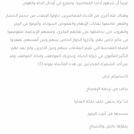
غريباً أن تتدهور آدابنا المعاصرة، وتتمرغ في أوحال الذلة والهوان.
وهناك فئة أخرى من الأدباء المعاصرين، حاولوا الإفلات من جحيم الحصار
والقهر، فاحتموا بغابات الإبهام والغموض السوداء، وأغرقوا في الرمز
والهروب حتى يحافظوا على نقائهم الفكري، وقيمهم الإبداعية، فتقوقعوا
في عالم خاص بهم، وأداروا الحوار الخاص بينهم وبين أنفسهم، ففقدوا
الصلة المقدسة التي تقيم العلاقات بينهم وبين الآخرين، ولم يعد لهم
التأثير المأمول في حركة الحياة، وتحريك العواطف، واتخاذ المواقف، وقد
عبر أحد الشعراء المحدثين عن هذه المأساة بقوله (1):
((شاعركم جبان
يخاف من ترجمة الإفصاح
لذا تراه يختفي خلف حلكة العبارة
ينسجها من أغرب الرموز
يملؤها بالليل والأشباح