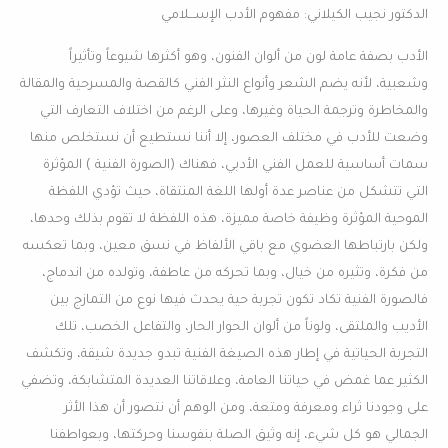
الدكتور نجيب الكيلاني: مفهوم الأدب الإســـلامي
الأدب بصفة عامة لون من ألوان الفنون، وهو أكثرها شيوعاً وتأثيراً
وشعبية، لأنه يضم الشعر وأنواع النثر الفني كالقصة والمسرحية والمقالة
والمخاطرة وترجمة الحياة وغيرها، وعلى الرغم من اختلاف التعارف التي
وضعت للأدب في مختلف العصور، إلا أننا نستطيع أن نستخلص منها
سمات أساسية للعمل الفني الأدبي، فهناك (الصورة الفنية ) المؤثرة
التي تتشكل من عناصر عدة أولها اللغة المنتقاة، حيث تؤدي اللفظة
الموحية المؤثرة وظيفة خاصة مميزة، هذه اللفظة لا تقوم بذلك وحدها،
ولكن بارتباطها العضوي مع باقي الألفاظ في نسق معين، وبما تعكسه
من فكرة، وتثيره من خيال، وبما تحركه من عاطفة، وتولده من اندماج،
فالصورة الفنية تكاد تكون تجربة حية يحدث فيها نوع من التمازج بين
الأديب والملتقى، ولوناً من ألوان الحوار الحار، والتفاعل الخصب، تلك
التجربة الحياتية في إطار هذه الصيغة الفنية تبدو جديدة شيقة، وتكشف
الكثير عما غمض في حياتنا العامة، وعلاقاتنا العديدة المتشابكة، وتضفي
على وجودنا ثراء ومعرفة ومتعة، ومن الوهم أن نتصور أن هذا الأثر
الجمالي هو كل شيء، إنه وثيق الصلة بنفوسنا وحركتها، وبعواطفنا