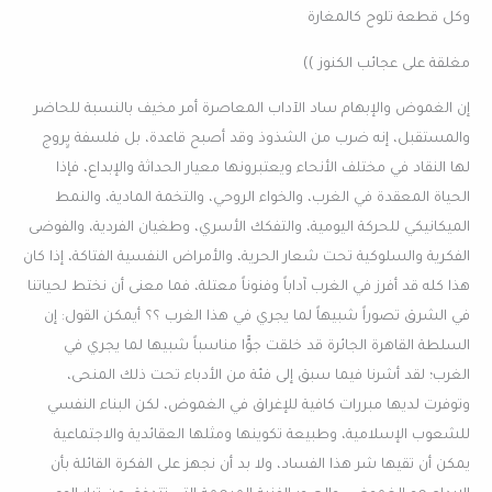
وكل قطعة تلوح كالمغارة
مغلقة على عجائب الكنوز ))
إن الغموض والإبهام ساد الآداب المعاصرة أمر مخيف بالنسبة للحاضر
والمستقبل، إنه ضرب من الشذوذ وقد أصبح قاعدة، بل فلسفة يٍروج
لها النقاد في مختلف الأنحاء ويعتبرونها معيار الحداثة والإبداع، فإذا
الحياة المعقدة في الغرب، والخواء الروحي، والتخمة المادية، والنمط
الميكانيكي للحركة اليومية، والتفكك الأسري، وطغيان الفردية، والفوضى
الفكرية والسلوكية تحت شعار الحرية، والأمراض النفسية الفتاكة، إذا كان
هذا كله قد أفرز في الغرب آداباً وفنوناً معتلة، فما معنى أن نختط لحياتنا
في الشرق تصوراً شبيهاً لما يجري في هذا الغرب ؟؟ أيمكن القول: إن
السلطة القاهرة الجائرة قد خلقت جوًّا مناسباً شبيها لما يجري في
الغرب؛ لقد أشرنا فيما سبق إلى فئة من الأدباء تحت ذلك المنحى،
وتوفرت لديها مبررات كافية للإغراق في الغموض، لكن البناء النفسي
للشعوب الإسلامية، وطبيعة تكوينها ومثلها العقائدية والاجتماعية
يمكن أن تقيها شر هذا الفساد، ولا بد أن نجهز على الفكرة القائلة بأن