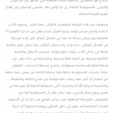
الإبداع هو الغموض، والصور الفنية المبهمة التي تتدفق من تيار الوعي
والأوعي، فمسؤولية الكلمة ـ إن كنا نؤمن بها ـ تقتضي الوضوح دون إهدار
للقيم الفنية الجمالية..
ولنتوقف عند هذه النقطة الجوهرية، فالقرآن ـ قمة البيان ـ وصورة الأدب
الخالدة واضح ميسر (ولقد يسرنا القرآن للذكر فهل من مدكر ) (القمر:17)
فالكلمة رمز يحمل رسالة ما، هذا في المجال العام، لكن هذه الرسالة ـ
في المجال العلمي ـ محدودة، ولا تحتمل التأويل، ولا تحفل بقيم جمالية،
لكنها في مجال الأدب تتوقد حيوية وإثارة، وتتسم بالجمال والمتعة،
فالكلمة وسيلة، بل اللغة كلها وسيلة، وبالإضافة إلى ذلك فهي من
وجهة النظر الإسلامية مسؤولية، يخضع مبدعها للحساب، كالفعل
تماماً، وتتحدد المسؤولية بداهة فيما تحمله الكلمة من معنى، وما تخلفه
من انطباع أو تأثير، فقد ربطت المسؤولية بين مبدع الكلمة ومتلقيها
وبالتبعية الحركية (أو الديناميكية ) التي تشعلها الكلمة أو تغرسها في
نفس وروح وفكر الآخرين، وقد يظن ظان أن المسؤولية هنا مع
الغموض، فالرسالة المبهمة عبث، ولكن الواقع غير ذلك إذا أن (الصورة
الفنية ) الغامضة قد تنقل إلى ذهن المتلقي وروحه اضطراباً أو تحركاً