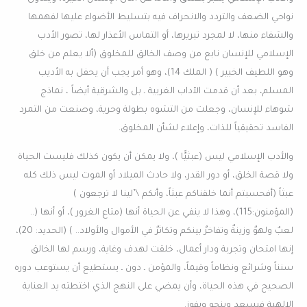
نواحي الضعف والتردد والانحراف فيه بتسليط الأضواء عليها لفهمها
والشفاء منها، لا لمجرد تبريرها، أو التماس الأعذار لها، تصور الأدب
الإسلامي للإنسان نابع من وصف الخالق للمخلوق (ألا يعلم من خلق
وهو اللطيف الخبير ) ( الملك 14)، وهو أمر يجب أن يحفل به الأديب
المسلم، بعد أن قدمت الآداب الغربية ـ بل والشرقية أيضاً ، نماذج
شوهاء للإنسان، وجعلت من التشوه بطولة وحرية، وصنعت من التمرد
الفاسد تحقيقياً للذات، وإعلاء لشأن المخلوق.
والأدب الإسلامي ليس (عبثيًّا )، ولا يمكن أن يكون كذلك فليست الحياة
ولا قصة الخلق، أو دور القدر، ولا حادث الميلاد أو الموت ليس ذلك كله
عبثاً (أفحسبتم أنما خلقناكم عبثاً، وأنكم \’لينا لا ترجعون )
(المؤمنون:115)، وهذا لا ينفي عن الحياة أنها (متاع الغرور )، أو أنها (..
لعبٌ ولهوٌ وزينةٌ وتفاخرٌ بينكم وتكاثرٌ في الأموال والأولاد.. ) (الحديد: 20)،
إنها امتحان وتجربة ودار أعمال، خلقت لهدف وغاية، ورسم لها الخالق
سنناً وشرائع ونظاماً وقيماً، والمؤمن ـ دون ـ يستطيع أن يستوعب دوره
الصحيح في هذه الحياة، وأن يمضي على النهج الذي اختطته يد العناية
الإلهية فيسعد وينجو ويفوز.