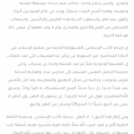
وجودي ـ وليس سارتر وحده ـ صاحب قيم جديدة يصنعها لنفسه
وبنفسه، وهكذا أصبح التفتت شعاراً، ووجد في عالم الوجوديين أنبياء
زائفون بعددهم، واستهوت البدعة هذه الفارغين واليائسين، واستمالت
المتحللين من القيم والأخلاق والمبادئ، ولم لا وقد فهموا أن معنى ذلك
هو قمة الحرية.
إن ارتباط الأدب الإسلامي بالمسؤولية النابعة من صميم الإسلام، يقي
أجيالنا المحاصرة، من السقوط في براثن تيه الفلسفات التي تعد بالمئات،
إن الفلسفة الوجودية مثلاً لم تعد فلسفة واحدة بل عشرات، وحتى
مدرسة التحليل النفسى انقسمت إلى مدارس عدة، والمادية الجدلية
تفرعت وتنوعت، وخاصة في مجال التطبيق والممارسة، وما كان بالأمس
يعد فتحاً جديداً. بل ديناً حديثاً، أصبح الاستمساك به كفراً بواحاً، وصدق
الله العظيم إذ يقول في كتابه الكريم (.. إن يتبعون إلا الظن، وإن الظن لا
يغني من الحق شيئاً ) ( النجم:28) وشتان بين الظن والحق.
وفي إطار هذا (الحق ) ـ لا الظن ـ يتحرك الأدب الإسلامي، وسلاحه الكلمة
الطبية (ألم تر كيف ضرب الله مثلاً كلمة طيبة كشجرة طيبة، أصلها ثابت
وفرعها في السماء. تؤتي أكلها كل حين بإذن ربها ويضرب الله الأمثال