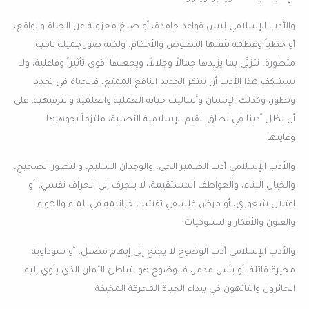
والأدب الإسلامي ليس قواعد جامدة، أو صيغ معزولة عن الحياة والواقع،
أو خطباً وعظمة تثقلها النصوص والأحكام، ولكنه صور جميلة نامية
متطورة، تتزيَّى بما يزيدها جمالاً وجلالاً، ويجعلها أقوى تأثيراً وفاعلية، ولا
يستنكف هذا الأدب أن يبتكر الجديد النافع الممتع، فالحياة في تجدد
وتطور، وكذلك الإنسان وأساليب حياته العملية والعلمية والترفيهية، على
أن يظل أدبنا في نطاق القيم الإسلامية الأصلية، ملتزماً بجوهرها
وغايتها.
والأدب الإسلامي أدب الضمير الحي، والوجدان السليم، والتصور الصحيح،
والخيال البناء، والعواطف المستقيمة، لا ينجرف إلى انحراف نفسي، أو
اعتلال شعوري، أو مرض فلسفي تفشت جراثيمه في الماء والهواء
والفنون والأفكار والسلوكيات.
والأدب الإسلامي أدب الوضوح لا يجنح إلى إبهام مضلل، أو سوداوية
محيرة قاتلة، أو يأس مدمر، فالوضوح هو شاطئ الأمان الذي يأوي إليه
الحائرون والتائهون في بيداء الحياة المحرقة المخيفة.