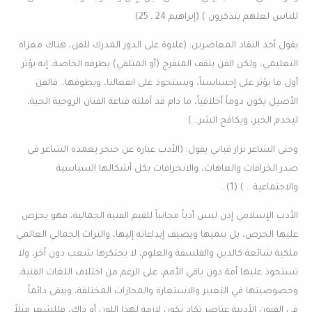
للناس لعلهم يتذكرون ) (إبراهيم 24 ـ 25).
يقول أحد النقاد المعاصرين: (علاوة على الدور المدرك للفن، هناك مغزاه
التعليمي، ولكن الفن يثقف المتفرج (أو المتلقي) بطرقه الخاصة، إنه يؤثر
أول ما يؤثر على إحساسناً، ويستحوذ على انفعالنا، ويطوقها.. فالفن
الأصيل يكون دوماً أخلاقياً، ما دام قد أملته قناعة الفنان الروحية الحية،
ليخدم الخير، ويكافح الشر.. )
وحتى الشاعر نزار قباني يقول: (الأدب عبارة عن خنجر يغمده الشاعر في
صدر الخرافات والعاهات، والانحرافات بكل أشكالها السياسية
والاجتماعية .. ) (1) .
الأدب الإسلامي إذن ليس أدباً مجانباً للقيم الفنية الجمالية، فهو يحرص
عليها الحرص، بل ينميها ويضيف إبداعاته إليها، والتراث الجمالي العالمي
ملكية شائعة كالدين والفلسفة والعلوم، لا يحتكرها شعب دون آخر، ولا
تستحوذ عليها أمة دون باقي الأمم، على الرغم من اختلاف اللغات الفنية،
وخصوصيتها في التعبير والاستعارة والمجازات المختلفة، ويبقى دائماً
في الفنون الأدبية عناصر تكاد تكون لازمة لهذا اللون أو ذاك، فللشعر مثلاً