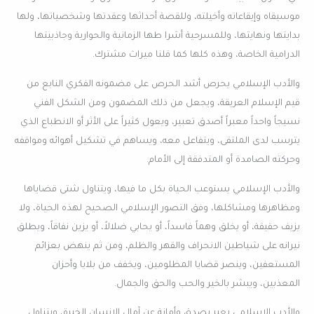
موسيقاه وإيقاعاته وأخيلته، وللقصة أحداثها وعقدتها وشخصياتها، ولها
بدايتها ونهايتها، وللمسرحية أشرا طها الزمانية والحوارية وجاذبيتها
الدرامية الخاصة، وهذه كلها كما قلنا ميراث مشترك.
والأدب الإسلامي يحرص أشد الحرص على مضمونه الفكري النابع من
قيم الإسلام العريقة، ويجعل من ذلك المضمون ومن الشكل الفني
نسيجاً واحداً معبراً أصدق تعبير، ويعول كثيراً على الأثر أو الانطباع الذي
يترسب لدى الملتقى، ويتفاعل معه، ويساهم في تشكيل أهوائه ومواقفه
وحركته الصامدة أو المتدفقة إلى الأمام.
والأدب الإسلامي يستوعب الحياة بكل ما فيها، ويتناول شتى قضاياها
ومظاهرها ومشاكلها، وفق التصور الإسلامي الصحيح لهذه الحياة، ولا
يزيف حقيقة، أو يخلق وهماً فاسداً، أو يحابي ضلالاً، أو يزين نفاقاً، ويطلق
نيرانه على شياطين الانحراف والقهر والظلم، ومن ثم ينهض بعزائم
المستعفين، وينصر قضايا المظلومين، ويخفف من بلايا وأحزان
المعذبين، ويبشر بالخير والحب والحق والجمال.
والأدب الإسلامي يعبر بصدق وأمانة عن آمال الإنسان الخيرة، ويتناول