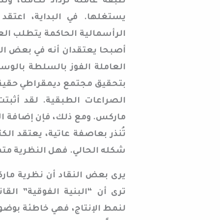
طبقة عاملة تزداد تكاملًا، وت
يستغلها. في البداية، اعتق
الرأسمالية الحاكمة يتطلب ال
أصبحا يعتقدان أنه في بعض ال
العاملة الفوز بالسلطة بالوس
بتحقيق مجتمع ديمقراطي حقيقي 
الصراعات الطبقية. لقد أثبتت 
ماركس. ومع ذلك، فإن إضافة الأز
تُنذر بعاصفة عاتية، يعتقد ال
شكله الحالي. فهل النظرية مت
يرى بعض النقاد أن نظرية مارك
ترى أن “البنية الفوقية” ال
لنمط الإنتاج، فهي خاطئة بوضوح 