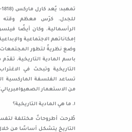
للجدل. كرّس معظم وقته لم
الرأسمالية. وكان أيضًا فيلسو
إمكاناتهم الاجتماعية والإبداعي
وضع نظريةً لتطور المجتمعات 
باسم المادية التاريخية. تقدّم
التاريخية وتبحث في الاغتراب
تساعد الفلسفة الماركسية ال
من الاستعمار الصهيوامبريالي؟
١. ما هي المادية التاريخية؟
طُرحت أطروحاتٌ مختلفة لتفسي
التاريخ يتشكل أساسًا من خلال أ