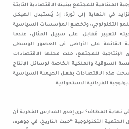
وجية المتنامية للمجتمع ببنيته الاقتصادية الثابتة
زايد في النهاية إلى ثورة: إذ يُستبدل الهيكل
لنمو التكنولوجي، وتخضع المؤسسات السياسية
جيته لتغيير مُقابل. على سبيل المثال، عندما
ة القائمة على الأراضي في العصور الوسطى
قوى الإنتاجية للمجتمع، حلت محلها الاقتصادات
فسة السوقية والملكية الخاصة لوسائل الإنتاج
سخت هذه الاقتصادات بفعل الهيمنة السياسية
ولوجية الفردانية الاستحواذية.
 في نهاية المطاف؟ ترى إحدى المدارس الفكرية أن
لحتمية التكنولوجية “حيث التاريخ، في جوهره،