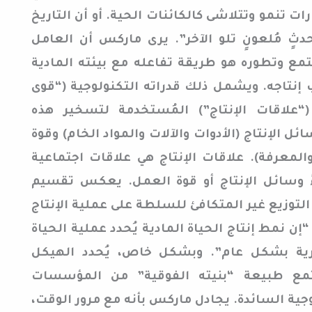
رات تنمو وتتلاشى كالكائنات الحية. أو أن التاريخ
ٍ مُلعونٍ تلو الآخر”. يرى ماركس أن العامل
مع وتطوره هو طريقة تفاعله مع بيئته المادية
إنتاجه. ويشمل ذلك قدراته التكنولوجية (“قوى
ة (“علاقات الإنتاج”) المُستخدمة لتسخير هذه
ل الإنتاج (الأدوات والآلات والمواد الخام) وقوة
المعرفة). علاقات الإنتاج هي علاقات اجتماعية
ً وسائل الإنتاج أو قوة العمل. يعكس تقسيم
لتوزيع غير المتكافئ للسلطة على عملية الإنتاج
“إن نمط إنتاج الحياة المادية يُحدد عملية الحياة
كرية بشكل عام”. وبشكل خاص، يُحدد الهيكل
جتمع طبيعة “بنيته الفوقية” من المؤسسات
وجية السائدة. يجادل ماركس بأنه مع مرور الوقت،