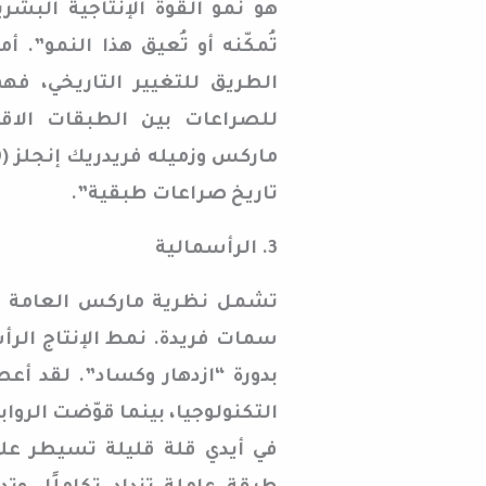
هو نمو القوة الإنتاجية البشر
تُمكّنه أو تُعيق هذا النمو”. أم
الطريق للتغيير التاريخي، فه
للصراعات بين الطبقات الاقت
تاريخ صراعات طبقية”.
3. الرأسمالية
تشمل نظرية ماركس العامة للت
سمات فريدة. نمط الإنتاج الرأس
بدورة “ازدهار وكساد”. لقد أ
التكنولوجيا، بينما قوّضت الروا
في أيدي قلة قليلة تسيطر على