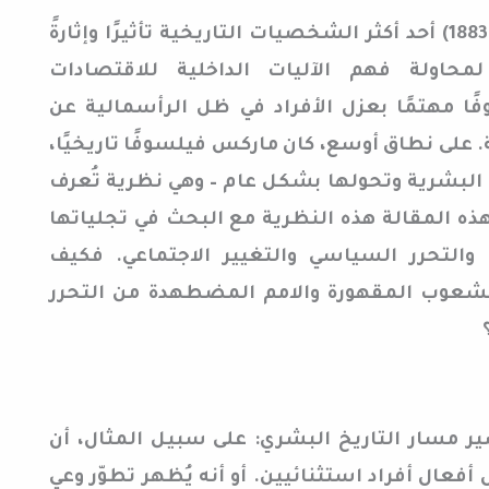
تمهبد: يُعد كارل ماركس (1818-1883) أحد أكثر الشخصيات التاريخية تأثيرًا وإثارةً
حاولة فهم الآليات الداخلية للاقتصادات
فًا مهتمًا بعزل الأفراد في ظل الرأسمالية عن
ة. على نطاق أوسع، كان ماركس فيلسوفًا تاريخيًا،
البشرية وتحولها بشكل عام – وهي نظرية تُعرف
 هذه المقالة هذه النظرية مع البحث في تجلياتها
 والتحرر السياسي والتغيير الاجتماعي. فكيف
شعوب المقهورة والامم المضطهدة من التحرر
ر مسار التاريخ البشري: على سبيل المثال، أن
فعال أفراد استثنائيين. أو أنه يُظهر تطوّر وعي