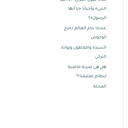
لماذا يقول القرآن: «يا أيها
النبي» وأحيانًا «يا أيها
الرسول»؟
عندما ينام العالم تخرج
الوحوش
السيدة وافلاطون وبوابة
التركي
هل هي ضربة قاضية
لنظام تعليمنا؟!
العجلة