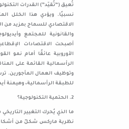
تُعيق (“تُقيّد”) القدرات التكنول
نسبيًا. ويؤدي هذا الخلل المت
الاقتصادي للسماح بمزيد من ا
والقانونية للمجتمع وأيديولو
أصبحت الاقتصادات الإقطاعي
الأوروبية عائقًا أمام نمو ال
الرأسمالية القائمة على المنا
وتوظيف العمال المأجورين. تر
للطبقة الرأسمالية، وهيمنة أيدي
2. الحتمية التكنولوجية؟
ما الذي يُحرك التغيير التاريخي
نظرية ماركس شكلٌ من أشكال ا