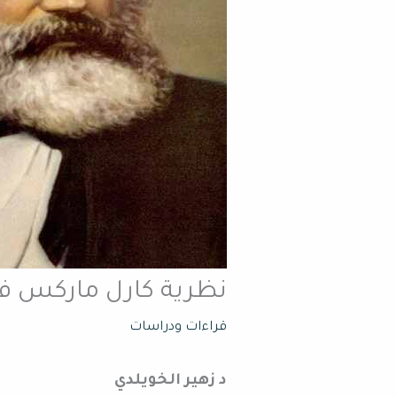
نظرية كارل ماركس في ا
قراءات ودراسات
د زهير الخويلدي