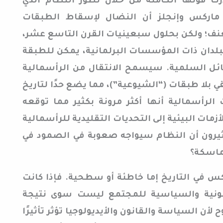
درك قوتها الكامنة من خلال تطور النظام الذي
د ماركس وإنجلز أن النضال لإسقاط الطبقات
عنف؛ ولكن بحلول سبعينيات القرن التاسع عشر،
بلدان ذات المؤسسات البرلمانية، يمكن للطبقة
ائل السلمية. سيسمح الانتقال من الرأسمالية
بلا طبقات (“الشيوعية”)، مما يضع حدًا لتاريخ
الرأسمالية أنها أكثر مرونة بكثير مما توقعه
مات البيئية إلى التحديات التقليدية للرأسمالية
كثيرون أن النظام سيواجه صعوبة في الصمود في
ماسكة؟
س في التاريخ إما خاطئة أو سطحية. فإذا كانت
قانونية والسياسية للمجتمع ليست سوى نتيجة
لأن السياسة والقانون والأيديولوجيا تؤثر تأثيرًا