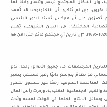
ية، وأن أشكال المجتمع تزدهر وتنهار وفقًا لما
ا آخرون، وإن لم يُنكروا أن التكنولوجيا قد تُمهّد
م يُصرّون على أن ماركس يُسند الدور الرئيسي
صادية المختلفة. في البيان الشيوعي، يُعلن
ماركس وزميله فريدريك إنجلز (1820-1895): “إن تاريخ أي مجتمع قائم حتى الآن هو
اريخ المجتمعات من جميع الأنواع، ولكل نوع
مالي هو نظامٌ يتوسع ذاتيًا وغير مستقر، يتميز
عطت المنافسة السوقية زخمًا غير مسبوق لتطور
بط والقيم الاجتماعية التقليدية، وركزت رأس المال
 وسائل الإنتاج. لكنها في الوقت نفسه ولّدت