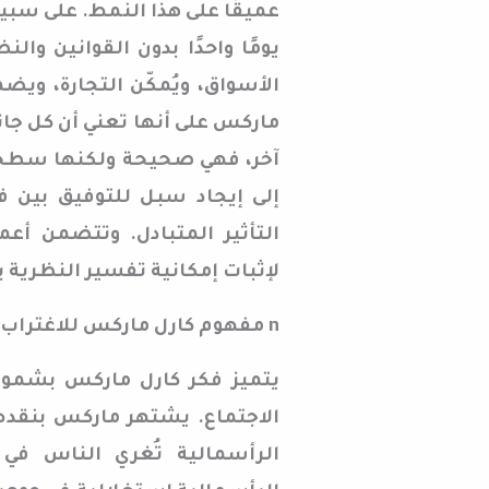
عميقًا على هذا النمط. على سبي
يومًا واحدًا بدون القوانين وا
الأسواق، ويُمكّن التجارة، ويضم
ماركس على أنها تعني أن كل جان
آخر، فهي صحيحة ولكنها سطحية
إلى إيجاد سبل للتوفيق بين ف
التأثير المتبادل. وتتضمن أعم
لإثبات إمكانية تفسير النظري
n مفهوم كارل ماركس للاغتراب
يتميز فكر كارل ماركس بشمولي
الاجتماع. يشتهر ماركس بنقده ا
الرأسمالية تُغري الناس في ج