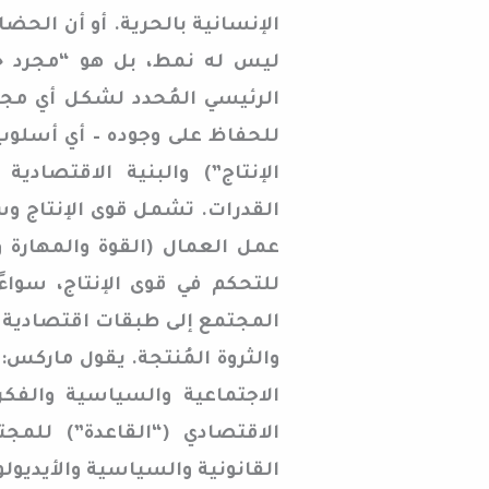
الإنسانية بالحرية. أو أن الحضا
ليس له نمط، بل هو “مجرد حدث
الرئيسي المُحدد لشكل أي مجت
للحفاظ على وجوده – أي أسلوب 
الإنتاج”) والبنية الاقتصادي
القدرات. تشمل قوى الإنتاج وسائ
عمل العمال (القوة والمهارة و
للتحكم في قوى الإنتاج، سواء
المجتمع إلى طبقات اقتصادية ا
والثروة المُنتجة. يقول ماركس: 
الاجتماعية والسياسية والف
الاقتصادي (“القاعدة”) للم
القانونية والسياسية والأيديول