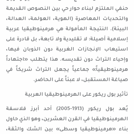
حنفي الملتزم لبناء حوار حي بين النصوص القديمة
والتحديات المعاصرة (الهوية، العولمة، العدالة،
البيئة). النتيجة المأمولة هي هرمينوطيقيا عربية
إسلامية أصيلة: لا تقليدية ولا تابعة، بل قادرة على
استيعاب الإنجازات الغربية دون الذوبان فيها،
وإحياء التراث دون تقديسه. هذا يتطلب «اجتهاداً
هرمينوطيقياً» جماعياً يجعل التراث شريكاً في
صياغة المستقبل، لا عبئاً على الحاضر.
تأثير بول ريكور على الهرمينوطيقيا العربية
يُعد بول ريكور (1913-2005) أحد أبرز فلاسفة
الهرمينوطيقيا في القرن العشرين، وهو الذي حاول
بناء «هرمينوطيقيا وسطى» بين الشك والثقة،