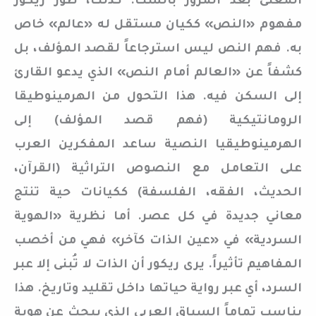
المعنى بعد المرور بالشك. كذلك، طور ريكور
مفهوم «النص» ككيان مستقل له «عالم» خاص
به. فهم النص ليس استرجاعاً لقصد المؤلف، بل
كشفاً عن «العالم أمام النص» الذي يدعو القارئ
إلى السكن فيه. هذا التحول من الهرمينوطيقا
الرومانتيكية (فهم قصد المؤلف) إلى
الهرمينوطيقيا النصية ساعد المفكرين العرب
على التعامل مع النصوص التراثية (القرآن،
الحديث، الفقه، الفلسفة) ككيانات حية تنتج
معاني جديدة في كل عصر. أما نظرية «الهوية
السردية» في «عين الذات كآخر» فهي من أخصب
المفاهيم تأثيراً. يرى ريكور أن الذات لا تُبنى إلا عبر
السرد، أي عبر رواية حياتها داخل تقليد وتاريخ. هذا
يناسب تماماً السياق العربي الذي يبحث عن هوية