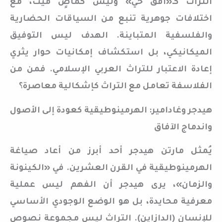
التراث كـ«أفق حي» وليس كماضٍ ميت، مع
اختلافات جوهرية تنبع من السياقات الحضارية
والفلسفية المتباينة. الهدف ليس التوفيق
الميكانيكي، بل استكشاف إمكانيات حوار يثري
إعادة الاعتبار للتراث العربي الإسلامي. فمن من
الفلاسفة تعامل مع التراث كإشكالية معاصرة؟
هيدجر وغادامير: الهرمينوطيقية كعودة إلى الأصول
واندماج الآفاق
يُمثل مارتن هيدجر أحد أبرز من أعاد صياغة
الهرمينوطيقية في القرن العشرين. في «الكينونة
والزمان»، يرى هيدجر أن الفهم ليس عملية
معرفية محايدة، بل هو الوضع الوجودي الأساسي
للإنسان (الدازاين). التراث ليس مجموعة نصوص