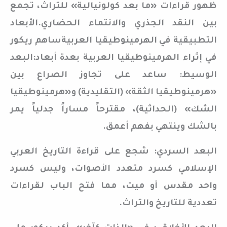
ظهور قراءات «ما بعد كولونيالية» للتراث، تجمع
بين النقد الجذري والانتماء الحضاري.الأبعاد
التطبيقية في الهرمينوطيقيا العربيةساهم ريكور
في إثراء الهرمينوطيقيا العربية بعدة أبعاد:البعد
الوسيط: ساعد على تجاوز الصراع بين
«هرمينوطيقيا الثقة» (التقليدية) و«هرمينوطيقيا
الشك» (الحداثية)، مقترحاً مساراً جدلياً يمر
بالشك وينتهي بفهم أعمق.
البعد السردي: شجع على قراءة التاريخ العربي
الإسلامي كسرد متعدد الأصوات، وليس كسرد
واحد مقدس أو ميت، مما فتح الباب لقراءات
تعددية للتاريخ والتراث.