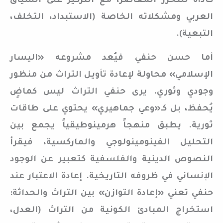
كأداة للتحرر المعاصر، مع التركيز على السياق
العربي ومشكلاته الخاصة (الاستبداد، التخلف،
التبعية).
أما حسن حنفي فيُعد مشروعه «اليسار
الإسلامي» محاولة لإعادة تأويل التراث من منظور
وجودي وثوري. يرى حنفي التراث ليس كماضٍ
يُحفظ، بل كـ«وعي جماهيري» يحتوي على طاقات
ثورية. يطبق منهجاً هرمينوطيقياً يجمع بين
التحليل الفينومينولوجي والماركسية، فيقرأ
النصوص الدينية والفلسفية كتعبير عن الوجود
الإنساني في ظروفه التاريخية. إعادة الاعتبار عند
حنفي تعني «إعادة التوازن» بين التراث والحداثة:
استخراج المبادئ الكونية من التراث (العدل،