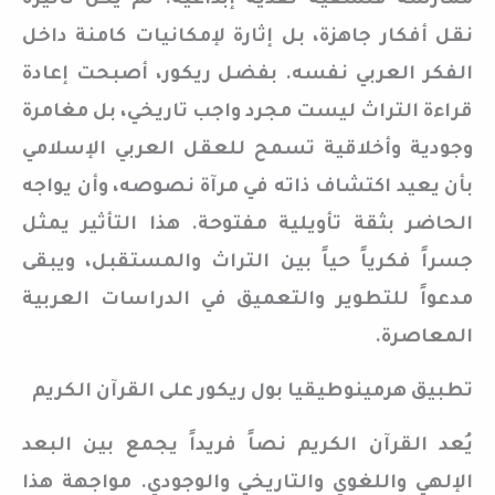
ممارسة فلسفية نقدية إبداعية. لم يكن تأثيره
نقل أفكار جاهزة، بل إثارة لإمكانيات كامنة داخل
الفكر العربي نفسه. بفضل ريكور، أصبحت إعادة
قراءة التراث ليست مجرد واجب تاريخي، بل مغامرة
وجودية وأخلاقية تسمح للعقل العربي الإسلامي
بأن يعيد اكتشاف ذاته في مرآة نصوصه، وأن يواجه
الحاضر بثقة تأويلية مفتوحة. هذا التأثير يمثل
جسراً فكرياً حياً بين التراث والمستقبل، ويبقى
مدعواً للتطوير والتعميق في الدراسات العربية
المعاصرة.
تطبيق هرمينوطيقيا بول ريكور على القرآن الكريم
يُعد القرآن الكريم نصاً فريداً يجمع بين البعد
الإلهي واللغوي والتاريخي والوجودي. مواجهة هذا