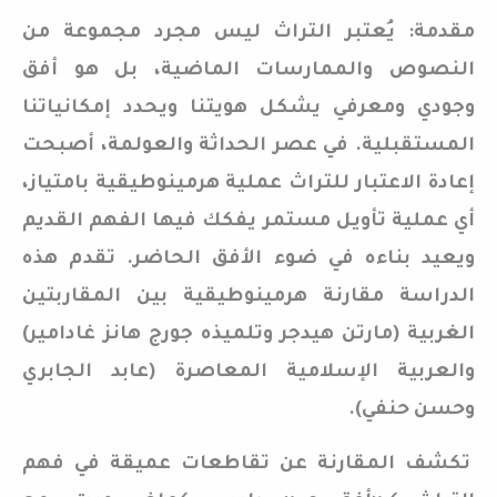
مقدمة: يُعتبر التراث ليس مجرد مجموعة من
النصوص والممارسات الماضية، بل هو أفق
وجودي ومعرفي يشكل هويتنا ويحدد إمكانياتنا
المستقبلية. في عصر الحداثة والعولمة، أصبحت
إعادة الاعتبار للتراث عملية هرمينوطيقية بامتياز،
أي عملية تأويل مستمر يفكك فيها الفهم القديم
ويعيد بناءه في ضوء الأفق الحاضر. تقدم هذه
الدراسة مقارنة هرمينوطيقية بين المقاربتين
الغربية (مارتن هيدجر وتلميذه جورج هانز غادامير)
والعربية الإسلامية المعاصرة (عابد الجابري
وحسن حنفي).
تكشف المقارنة عن تقاطعات عميقة في فهم