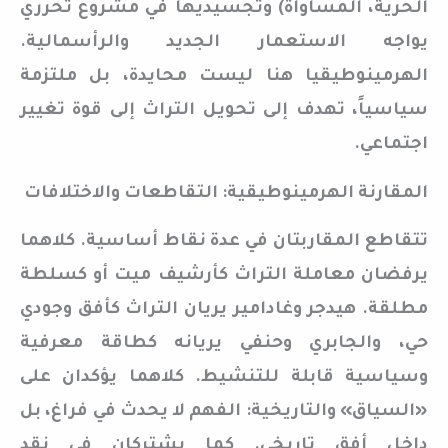
الحرية، المساواة) وتجسيديها في مشروع تحرري
يواجه الاستعمار الجديد والرأسمالية.
الهرمينوطيقيا هنا ليست محايدة، بل ملتزمة
سياسياً، تهدف إلى تحويل التراث إلى قوة تغيير
اجتماعي.
المقارنة الهرمينوطيقية: التقاطعات والاختلافات
تتقاطع المقاربتان في عدة نقاط أساسية. كلاهما
يرفضان معاملة التراث كأرشيف ميت أو كسلطة
مطلقة. هيدجر وغادامير يريان التراث كأفق وجودي
حي، والجابري وحنفي يريانه كطاقة معرفية
وسياسية قابلة للتنشيط. كلاهما يؤكدان على
«السياق» والتاريخية: الفهم لا يحدث في فراغ، بل
داخل أفق تاريخي. كما يشتركان في نقد