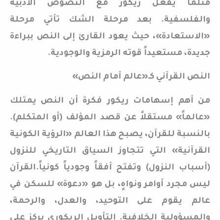
مثلما يفعل ريكور مع النصوص الأدبية
والفلسفية. بعد مرحلة الشك تأتي مرحلة
«الاستعادة»، حيث يعود القارئ إلى النص ببراءة
جديدة، مستعيداً قوته الرمزية والوجودية.
النص القرآني كـ«عالم أمام النص»
من أهم إسهامات ريكور فكرة أن النص يمتلك
«عالماً» مستقلاً عن قصد المؤلف (أو المتكلم).
بالنسبة للقرآن، يصبح هذا العالم «الرؤية الكونية
القرآنية» التي تتجاوز السياق التاريخي للنزول
(أسباب النزول) وتفتح أفقاً وجودياً كونياً.القرآن
ليس مجرد أوامر ونواهٍ، بل هو «دعوة» للسكن في
عالم يقوم على التوحيد، والعدل، والرحمة،
والمسؤولية الخلافية. التأويل الريكوري يركز على