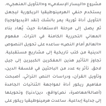
مشروع «اليسار الإسلامي» و«التأويل المنهجي».
يستخدم حنفي الهرمينوطيقيا الريكورية ليجعل
التأويل أداة ثورية: يمر بالشك (نقد الأيديولوجيا)
ثم يصل إلى مرحلة الاستعادة حيث يُعاد بناء
المعاني التحررية الكامنة في التراث. مفهوم
«العالم أمام النص» ساعده على تحويل النصوص
الدينية من كتب تاريخية إلى مشاريع مستقبلية.
تجاوز التأثير هذين المفكرين الكبيرين إلى جيل
لاحق. تأثر به عدد من الباحثين في فلسفة الدين،
وتأويل القرآن، ودراسات النص التراثي. أصبحت
مفاهيم ريكور أداة لمواجهة الثنائيات الجامدة
(أصالة/معاصرة، نص/واقع، دين/دنيا) وتحويلها
إلى جدلية إبداعية. ساعدت هرمينوطيقيا ريكور على