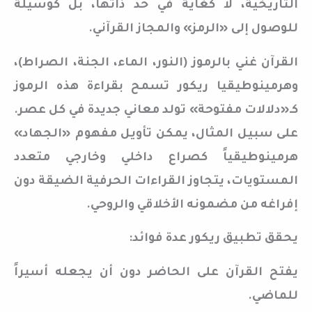
التاريخية، لا كغاية في حد ذاتها، بل كوسيلة
للوصول إلى «الرمز» والمجاز القرآني.
القرآن غني بالرموز (النور، الماء، الجنة، الصراط)،
وهرمينوطيقيا ريكور تسمح بقراءة هذه الرموز
كـ«دلالات مفتوحة» تولد معاني جديدة في كل عصر.
على سبيل المثال، يمكن تأويل مفهوم «الجهاد»
هرمينوطيقياً كصراع داخلي وخارجي متعدد
المستويات، يتجاوز القراءات الحرفية الضيقة دون
إفراغه من مضمونه الأخلاقي والروحي.
يحقق تطبيق ريكور عدة فوائد:
يفتح القرآن على الحاضر دون أن يجعله أسيراً
للماضي.