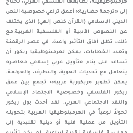
هرمينوطيقيته، بطابعها الفلسفي الغربي، تحتاج
إلى «ترجمة حضارية» أعمق تراعي خصوصية النص
الديني الإسلامي (القرآن كنص إلهي) الذي يختلف
عن النصوص الأدبية أو الفلسفية الغربية.مع
ذلك، تظل آفاق التأثير واعدة. في عصر الرقمنة
وتعدد الخطابات، يمكن لهرمينوطيقيا ريكور أن
تساعد على بناء «تأويل عربي إسلامي معاصر»
يتعامل مع تحديات الهوية، والتطرف، والعولمة.
يمكن تطوير «ريكورية عربية» تجمع بين عمق
ريكور الفلسفي وخصوصية الاجتهاد الإسلامي
والنقد الاجتماعي العربي. لقد أحدث بول ريكور
تحولاً نوعياً في الهرمينوطيقيا العربية بتحويله
التأويل من عملية فنية أو دينية تقليدية إلى