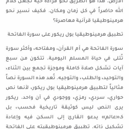
الأرض. هذا هو الطريق نحو قراءة حية تجعل كلام
الله حاضراً في كل زمان ومكان. فكيف نسير نحو
هرمينوطيقيا قرآنية معاصرة؟
تطبيق هرمينوطيقيا بول ريكور على سورة الفاتحة
سورة الفاتحة هي أم القرآن، ومفتاحه، وأكثر سورة
تُتلى في حياة المسلم اليومية. تتكون من سبع
آيات تشكل صلاة كاملة وموجزة تجمع بين الثناء،
والتوحيد، والطلب، والتوجيه. تُعد هذه السورة نصاً
مثالياً لتطبيق هرمينوطيقيا بول ريكور، لأنها نص
حواري، سردي، رمزي، ووجودي في آن واحد. ريكور
يرى النص ليس كوثيقة تاريخية فحسب، بل
كـ«عالم» يدعو القارئ إلى السكن فيه وإعادة
تشكيل ذاته. تطبيق هرمينوطيقيته على الفاتحة