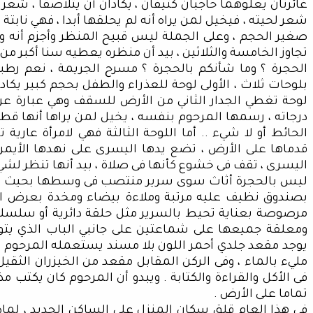
غائرتان يعلوهما حاجبان كثيفان ، يكادان أن يتلاصقا ، شع
شعر لحيته ، فيخيل لمن يراه أنه لم يحلقها أبدا ، فهي نابتة
صغير الحجم ، وعلى الجملة ليس قبيح المنظر وأجزم أنه و
تجاوز الخامسة والثلاثين ، بيد أن منظره يعطيه سنا أكبر من 
الحجرة ؟ وما شأنكم بالحجرة ؟ مسرح الجريمة ، نعم رطبة 
بلوحات ثلاث ، الأولى لوحة للعذراء والطفل بحجم كبير يكاد 
لوحة تغطي الجدار الثاني من الأرض للسقف وهي عبارة عن
درجاته ، رسمها المرحوم بنفسه ، يخيل لمن يراها أنها ق
الحائط أو لا شيء .. أما اللوحة الثالثة فهي لامرأة عار
قدماها على الأرض ، تضع يدها اليسرى على نهدها الأيمن 
اليسرى ، تقف فى خشوع كأنها فى صلاة ، بيد أنها تنظر لشي
ليس بالحجرة أثاث سوى سرير منتصب فى وسطها بحيث لا 
بصندوق نظيف عليه مرتبة وملاءة بيضاء ومخدة بعرض الس
مرصوصة بعناية تحيط بالسرير مثل حلقة دائرية أو سلسلة
ومعلقة جميعها على شماعتين على جانبي الباب الذي يت
يوجد مقعد جلدي أحمر اللون بلا مسند يستعمله المرحوم من
مليء بالماء ، وفى الركن المقابل مقعد من الخيزران الثق
فى الأكل والقراءة والكتابة . ويبدو أن المرحوم كان يكتب م
تماما على الأرض .
فى هذا العام قلق سكان المنزل على الساكن الجديد ، لماذ