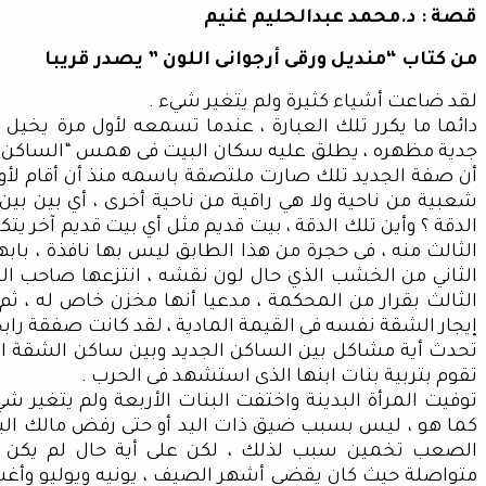
قصة : د.محمد عبدالحليم غنيم
من كتاب “منديل ورقى أرجوانى اللون ” يصدر قريبا
لقد ضاعت أشياء كثيرة ولم يتغير شيء .
دائما ما يكرر تلك العبارة ، عندما تسمعه لأول مرة يخيل 
جدية مظهره ، يطلق عليه سكان البيت فى همس “الساكن الج
أن صفة الجديد تلك صارت ملتصقة باسمه منذ أن أقام لأول 
شعبية من ناحية ولا هي راقية من ناحية أخرى ، أي بين بين 
الدقة ؟ وأين تلك الدقة ، بيت قديم مثل أي بيت قديم آخر 
الثالث منه ، فى حجرة من هذا الطابق ليس بها نافذة ، با
الثاني من الخشب الذي حال لون نقشه ، انتزعها صاحب ال
الثالث بقرار من المحكمة ، مدعيا أنها مخزن خاص له ، ثم 
إيجار الشقة نفسه فى القيمة المادية ، لقد كانت صفقة رابحة
تحدث أية مشاكل بين الساكن الجديد وبين ساكن الشقة الم
تقوم بتربية بنات ابنها الذى استشهد فى الحرب .
توفيت المرأة البدينة واختفت البنات الأربعة ولم يتغير ش
كما هو ، ليس بسبب ضيق ذات اليد أو حتى رفض مالك الب
الصعب تخمين سبب لذلك ، لكن على أية حال لم يكن ا
متواصلة حيث كان يقضي أشهر الصيف ، يونيه ويوليو 