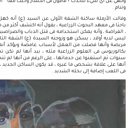
وجهي عن أي شيء تتحدث ؟ فأقول فى انكسار وخبث معا ” 
وتنام .
وقالت الأرملة ساكنة الشقة الأولى عن السيد (ع) أنه كه
باحثا فى معهد البحوث الزراعية ، يقول أنه اكتشف أكثر من
ـ القراضة ـ وأنه يمكن استخدامه فى قتل الذباب والصراصير
ليس لديه أولاد ، يسكن هو وزوجته السيدة (ع) الشقة الثان
مريضة وأنها فصلت من العمل لأسباب غامضة ويؤكد أن
بكالوريوس فى العلوم الزراعية مثله ، بيد أنها لم تك
سنوات ثم استغنوا عن خدماتها ، على الرغم من أنها لم تتجا
أنها على علاقة بشخص ما غيره ، قد يكون الساكن الجديد ،
فى اللعب إضافة إلى بخله الشديد .