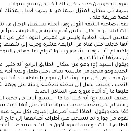
يعود للحجرة من جديد ، تكرر ذلك لأكثر من سبع سنوات .
يعرفه كل سكان المنزل بينما هو لا يعرف أحدا ، يمكنك
قصة طريفة عنه .
تقول صاحبة الشقة الأولى وهي أرملة تستقبل الرجال فى شق
ذات ليلة باردة وكان يجلس أمام حجرته فى الطرقة ، يقرأ ف
ملابس البيت العادية وليس فى قميص النوم : كفى عن ذلك 
أنها خجلت مثل فتاة فى الرابعة عشرة وجرت إلى شقتها وقل
ولكنه لم يأت ، ومرت شهور وسنوات ولم يفاتحها فى الموضوع
فى حجرتها أبدا ذات يوم .
ويقول السيد (ع) وهو من سكان الطابق الرابع أنه كثيرا ما ر
الجديد وهو متجرد من ملابسه تماما ، مثل طفل ولدته أمه 
من مرة ، وفى كل مرة يوشك أن يقوم بإيقاظه بيد أنه يترد
التعب ، وعندما يصل إلى شقته تصفعه زوجته على وجهه لتاخ
عليها ما رآه أثناء مروره على الساكن الجديد .
يضيف السيد (ع) أنه كثيرا ما كان يسمع أنات فى حجرة ال
زوجته لم تكن تصدقه عندما يخبرها بذلك ، على أنها كانت 
كفا بكف ويقول : لماذا كنت أصر على إخبارها بكل شيء عنه ، 
تقوم من جواره ثم تتسحب على أطراف أصابعها إلى خارج الحج
الطابق الثالث ، وعندما تعود أكون ما زلت مستيقظا ، أفا