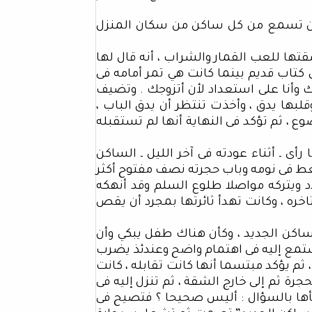
 أن تسمع من كل ساكن من سكان المنزل
تها للعب القمار والشراب ، أنه قال لها
ى كتاب قديم بينما كانت هي تمر أمامه فى
وأنا على استعداد لأن أتزوجك . وتضيف
بها يدق ، وأخذت تنتظر أن يدق الباب ،
 ، ثم تؤكد فى النهاية أنها لم تستقبله
أى ـ أثناء عودته فى آخر الليل ـ الساكن
يغط فى نومه وباب حجرته نصف مفتوح أكثر
د ويتركه مواصلا طلوع السلم وقد أنهكه
ره ، وكانت تهدأ ثائرتها بمجرد أن يقص
ساكن الجديد ، وكأن هناك طفل يبكي وأن
تستمع إليه فى اهتمام واضح وعندئذ يضرب
ثم يؤكد مبتسما أنها كانت تقابله ، كانت
رة ثم إلى خارج الشقة ، ثم تنزل إليه فى
جأها بالسؤال : أليس صحيحا ؟ فتصيح فى