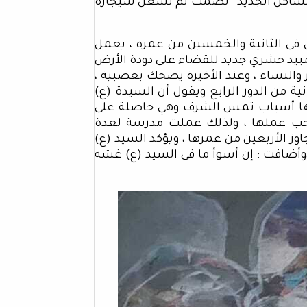
الساكن الجديد” تصمت ثم تشعل سيجارة
ل فى الثانية والخمسين من عمره ، يعمل
 مبيد حشري جديد للقضاء على دودة الأرض
 والنساء ، وعند الأخيرة يضحك بعصبية ،
ية من الدور الرابع ويقول أن السيدة (ع)
ها أسباب تمس الشرف وهي حاصلة على
ن تحب عملها ، ولذلك عملت مدرسة لعدة
وز الأربعين من عمرها ، ويؤكد السيد (ع)
وأضافت : إن أسوأ ما فى السيد (ع) غشه