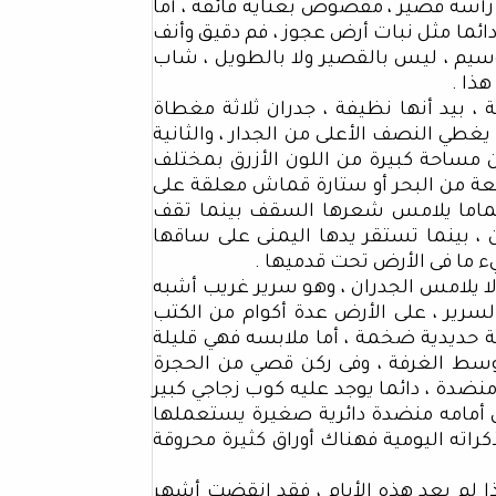
ر رأسه قصير ، مقصوص بعناية فائقة ، أما
 دائما مثل نبات أرض عجوز ، فم دقيق وأنف
سيم ، ليس بالقصير ولا بالطويل ، شاب
هذا .
، بيد أنها نظيفة ، جدران ثلاثة مغطاة
يغطي النصف الأعلى من الجدار ، والثانية
 مساحة كبيرة من اللون الأزرق بمختلف
طعة من البحر أو ستارة قماش معلقة على
ية تماما يلامس شعرها السقف بينما تقف
، بينما تستقر يدها اليمنى على ساقها
ء ما فى الأرض تحت قدميها .
يلامس الجدران ، وهو سرير غريب أشبه
رير ، على الأرض عدة أكوام من الكتب
 حديدية ضخمة ، أما ملابسه فهي قليلة
وسط الغرفة ، وفى ركن قصي من الحجرة
ضدة ، دائما يوجد عليه كوب زجاجي كبير
يل أمامه منضدة دائرية صغيرة يستعملها
ذكراته اليومية فهناك أوراق كثيرة محروقة
ا لم يعد هذه الأيام ، فقد انقضت أشهر