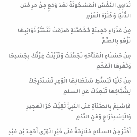
تُدَاوِي النَّفْسُ الْمَسْجُونَةُ بَعْدَ وَجَعٍ مِنْ حرِ فَتن
الدُّنْيَا وَ كَثْرَة الْقَرْمِ
مِنْ عَذْرَاءِ جَمِيلَةِ مُخَضَّبَةِ صَرَمَتْ تَنَشُّرُ ذَوَائِبِهَا
تَزْهُو بِالضَّمِّ
مِنْ حَسْنَاءِ الْمَلَاَّحَةِ تَجَمَّلَتْ وَتَزَيَّنَتْ غِرَّتُكَ بِجَسَدِهَا
وَثَغْرِهَا الْفَخْمِ
مِنْ دُنْيَا تَبَسُّطِ سُلْطَانِهَا الْوَعِرِ تَسْتَدْرِجُكَ
لِشُبَّاكِهَا تُبْعِدُكَ عَنِ السلمِ
فَاِسْلِمْ بِالصَّلَاَةِ عَلَى النَّبِيِّ تَقِيِّكَ حُرَّ الْهَجِيرِ
وَالْاِسْتِدْرَاجِ وَمَنِ النَّدَمِ
أَكْثَرَ مِنَ السلَّامِ مُلَازِمَةً عَلَى خَيْرِ الْوَرَى أَحَمِدَ بْن عَبْدِ