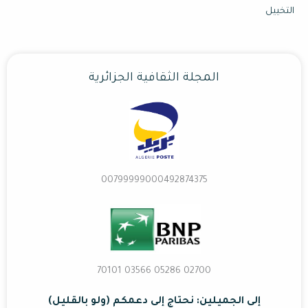
التخييل
المجلة الثقافية الجزائرية
00799999000492874375
02700 70101 03566 05286
إلى الجميلين: نحتاج إلى دعمكم (ولو بالقليل)