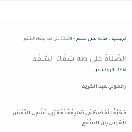
خطي
القائمة
لى
لمحتوى
الرئيسية
ثقافة النثر والشعر
الصَّلَاَةُ عَلَى طه شِفَاءَ السُّقْمِ
الصَّلَاَةُ عَلَى طه شِفَاءَ السُّقْمِ
ثقافة النثر والشعر
رحموني عبد الكريم
مَحَبَّةً لِلْمُصْطَفَى صَادِقَةٌ تَغْمُرُنِي تَشْفِي النَّفْسَ
الْعَلِيلَ مِنَ السُّقْمِ