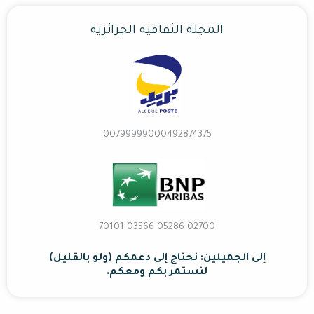
المجلة الثقافية الجزائرية
00799999000492874375
02700 70101 03566 05286
إلى الجميلين: نحتاج إلى دعمكم (ولو بالقليل)
لنستمر بكم ومعكم.