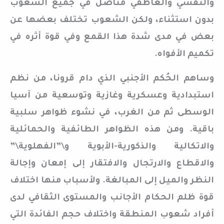
والنفسي والعاطفي متأصل في جميع الشعوب
بدون استثناء، ولكن الشعوب تختلف بعضها عن
بعض في مدى شدة هذا القمع وفي قوة أثره في
تكميم الأفواه.
وساهم الحُكم الأجنبي الذي دام قرونا، من نظم
استبدادية وعسكرية وغازية وتوسعية من آسيا
الوسطى ثم من الغرب، في نشوء ظواهر سلبية
باقية. ومن هذه الظواهر الطائفية والحمائلية
والاتكالية والذكورية-الأبوية و\”الفهلوية\”
والاقطاع والارتجال والافتقار إلى إمعان وإجالة
النظر والميل إلى المبالغة. ولأسباب منها اختلاف
قوة ظلم الحكام الأجانب والمستوى الثقافي لدى
أفراد شعوب المنطقة واختلاف حجم الفائدة التي