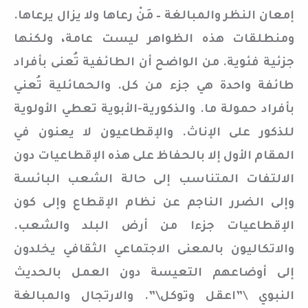
إمعان النظر والمبالغة – مَنْ رعاها ولا يزال يرعاها.
ومنطلقات هذه الظواهر ليست عامة، ولكنها
جزئية فئوية. من الواضح أن الطائفية تُعنى بأفراد
طائفة واحدة هي جزء من كل. والحمائلية تُعني
بأفراد حمولة ما. والذكورية-الأبوية تعطي الأولوية
للذكور على الإناث. والإقطاعيون لا يعنون في
المقام الأول إلا بالحفاظ على هذه الإقطاعيات دون
الالتفات المتناسب إلى حالة الشعب البائسة
وإلى الضرر الناجم عن نظام الإقطاع وإلى كون
الإقطاعيات جزءا من أرض البلد والشعب.
والاتكاليون بالمعنى الاجتماعي الثقافي يخلدون
إلى أوضاعهم التعيسة دون العمل بالحديث
النبوي \”اعقل وتوكل\”. والارتجال والمبالغة