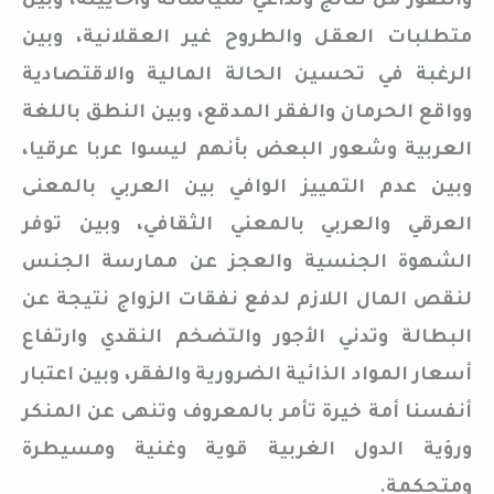
والنفور من نتائج وتداعي سياساته وأحاييله، وبين
متطلبات العقل والطروح غير العقلانية، وبين
الرغبة في تحسين الحالة المالية والاقتصادية
وواقع الحرمان والفقر المدقع، وبين النطق باللغة
العربية وشعور البعض بأنهم ليسوا عربا عرقيا،
وبين عدم التمييز الوافي بين العربي بالمعنى
العرقي والعربي بالمعني الثقافي، وبين توفر
الشهوة الجنسية والعجز عن ممارسة الجنس
لنقص المال اللازم لدفع نفقات الزواج نتيجة عن
البطالة وتدني الأجور والتضخم النقدي وارتفاع
أسعار المواد الذائية الضرورية والفقر، وبين اعتبار
أنفسنا أمة خيرة تأمر بالمعروف وتنهى عن المنكر
ورؤية الدول الغربية قوية وغنية ومسيطرة
ومتحكمة.