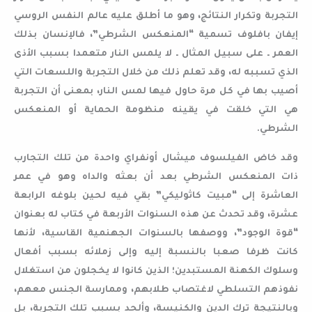
التجربة وتكرار النتائج، وهو ما أطلق عليه عالم النفس الروسي
إيفان بافلوف تسمية “المنعكس الشرطي”، فالإنسان بذلك
العمر ـ على سبيل المثال ـ لا يلمس النار متعمدا بسبب الأذى
الذي تسببه له، وقد تعلم ذلك من خلال التجربة واللسعات التي
أصيب بها في كل مرة حاول فيها لمس النار، بمعنى أن التجربة
هي التي خلقت في يقينه منظومة الحماية أو المنعكس
الشرطي.
وقد خاض الفيلسوف ميشال أونفراي واحدة من تلك التجارب
ذات المنعكس الشرطي بعد أن بعثه والداه وهو في عمر
العاشرة إلى “مبيت كاثوليكي” بقي فيه لحين بلوغه الرابعة
عشرة، وقد تحدث عن هذه السنوات الأربعة في كتاب له بعنوان
“قوة الوجود”، ووصفها بالسنوات الجهنمية القاسية، لأنها
كانت ظرفا صعبا بالنسبة إليه وإلى زملائه بسبب أفعال
وسلوك الكهنة المستبدين؛ الذين كانوا لا يخجلون من استغلال
نفوذهم التسلطي لاغتصاب طلابهم، وممارسة الجنس معهم،
وبالنتيجة ترك الدين والكنيسة، وألحد بسبب تلك التجربة، بل