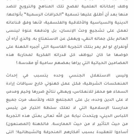
وظف إمكاناته العلمية لفضح تلك المناهج والترويج للضد
منها بعد أن أطلق عليها تسمية “الخرافات الرسمية” بأنواعها:
الدينية والسياسية والأخلاقية والفلسفية، لأنها وفق قناعاته
تعمل على تشجيع وحث الإنسان، بل وتدفعه عنوة لينسى
العالم بكل جماله النقي، ويغفل عن الاستمتاع به. والذي أراه أن
أونفراي لو لم يمر بتلك التجربة القاسية التي أجبره الكهنة على
خوضها ما كان ليوظف كل قدراته الفكرية لمحاربة هذه
المضامين الحياتية التي يراها بعضهم سامية أو مقدسة.!
وليس الاستغلال الجنسي وحده يتسبب في إحداث
المنعكسات الشرطية، فكل عمل كهنوتي خارج سياقات إرادة
السماء هو محفز للانعكاس، ويعطي نتائج ضررها وخيم ومدمر،
لا على الدين وحده، بل على المجتمع كله، وللأسف مرت جميع
مدارسنا الإسلامية التي لا تملك سلطة اختيار من يلبس
اللباس الديني، ويتحدث نيابة عن الله تعالى بمثل هذه التجربة
من حيث التأثير لا من حيث الممارسة. فالكهنة (المصنعون)
أساءوا للعقيدة بسبب أفكارهم المنحرفة والشيطانية؛ التي