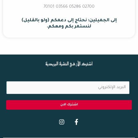
02700 70101 03566 05286
إلى الجميلين: نحتاج إلى دعمكم (ولو بالقليل)
لنستمر بكم ومعكم.
اشترك الآن في النشرة البريدية
ا
ل
ب
اشترك الان
ر
I
F
ي
n
a
د
s
c
ا
t
e