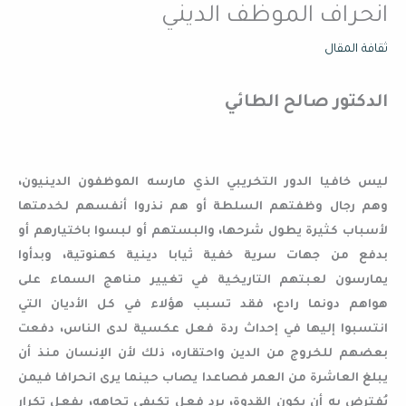
انحراف الموظف الديني
ثقافة المقال
الدكتور صالح الطائي
ليس خافيا الدور التخريبي الذي مارسه الموظفون الدينيون،
وهم رجال وظفتهم السلطة أو هم نذروا أنفسهم لخدمتها
لأسباب كثيرة يطول شرحها، والبستهم أو لبسوا باختيارهم أو
بدفع من جهات سرية خفية ثيابا دينية كهنوتية، وبدأوا
يمارسون لعبتهم التاريخية في تغيير مناهج السماء على
هواهم دونما رادع، فقد تسبب هؤلاء في كل الأديان التي
انتسبوا إليها في إحداث ردة فعل عكسية لدى الناس، دفعت
بعضهم للخروج من الدين واحتقاره، ذلك لأن الإنسان منذ أن
يبلغ العاشرة من العمر فصاعدا يصاب حينما يرى انحرافا فيمن
يُفترض به أن يكون القدوة، برد فعل تكيفي تجاهه، بفعل تكرار