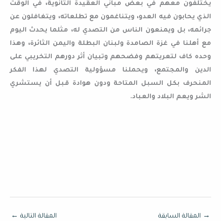
يختلفون معهم في بعض مباني العقيدة الثانوية، في الوقت
الذي يحابون فيه العدو، ويتناغمون مع تطلعاته، ويتغافلون عن
جرائمه، بل ويمنعون الناس من التصدي له، مثلما يحدث اليوم
مع أهلنا في غزة الصامدة ولبنان البطلة واليمن الثائرة، وهذا
وحده كاف لتعريتهم وفضحهم وتبيان أثر دورهم التخريبي على
الدين والمجتمع، ويحملنا مسؤولية التصدي لهذا الفكر
المنحرف بكل السبل المتاحة ودون هوادة قبل أن يستشري
الشر ويعم البلاد والعباد.
→
المقالة السابقة
المقالة التالية
←