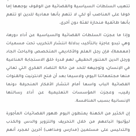
تتهيب السلطات السياسية والقضائية من الوقوف بوجهها إما
خوفا على المناصب أو لكي لا تتهم بأنها معادية للدين او تتهم
بأنها طائفية منحازة لفئة دون أخرى.
وإذا ما عجزت السلطات القضائية والسياسية عن أداء دورها،
وهي تبدو عاجزة بالتأكيد، بدلالة انتشار التخريب تحت مسميات
(معممة)، فإن رجل العلم والأكاديمي المتخصص والباحث الجاد
ورجل الدين المتنور الحقيقي لهم قدرة خلق الاستجابة المناعية
في الإنسان، وتوجيهه للحد من حالة التضاد الفكري التي تعاني
منها مجتمعاتنا اليوم، ولاسيما بعد أن فتح الانترنيت والقنوات
الفضائية الباب واسعا أمام انتشار الأفكار المنحرفة دونما
رقيب، وعجزت المؤسسات التعليمية عن أداء رسالتها
الإنسانية بسبب المنافسة.
إن الكثير من الكهنة يمتطون اليوم ظهور الفضائيات المأجورة
ليؤلبوا اتباعهم من خلال التحريف والتزوير والدس والكذب
والتدليس على مسلمين (مدارس ومذاهب) آخرين لمجرد أنهم