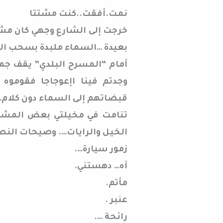
نمت.أفقت..كنت مشتتا
خرجت إلى الشارع وجهي كان مشدو
بعيدة …السماء ملبدة بسحب الم
أمام “المسرح البلدي” يقف جمع
وجدتم فينا اإعوجاجا فقوموه
قبضاتهم إلى السماء دون كلام… 
تنامت في مخيلتي بعض المشاه
الخيل والرايات…. وصيحات النص
زمور سيارة….
آه… دهستني.
مأتم.
عنبر .
رائحة ….