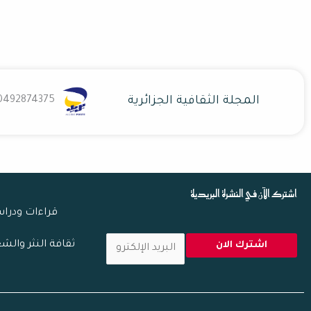
المجلة الثقافية الجزائرية
0492874375
اشترك الآن في النشرة البريدية
قراءات ودرا
ا
ثقافة النثر والش
اشترك الان
ل
ب
ر