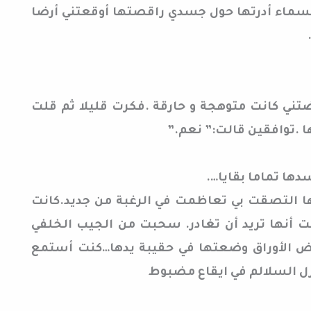
السماء أدرتها حول جسدي راقصتها أوقعتني أرضا
ضتني كانت متوهجة و حارقة .فكرت قليلا ثم قلت
.توافقين قالت:” نعم.”
دها تماما بقايا….
 التصقت بي تعاظمت في الرغبة من جديد.كانت
لت أنها تريد أن تغادر. سحبت من الجيب الخلفي
ض الأوراق وضعتها في حقيبة يدها…كنت أستمع
زل السلالم في ايقاع مضبوط