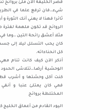
قصر الخليفة الآن ملئ بروائح ت
شيء…فان ترفع علما في الطريق 
ثائرا فهذا لا يعني أنك الثورة و
الروائح قد تكون ملهمة لفترة ط
مثلا أعشق رائحة التين …وما في 
كان يحب التسلل ليلا إلى جسد
كل انحناءاته.
أذكر الآن كيف كانت تنام معي
الوحشية أرضا…تتلاشى الحدود وأ
كنت آكل وحشتها و أشرب قطرا
فمي كان يمتلئ عنبا و أنفي 
المختلطة بروائح
اليود القادم من أعماق الخليج ك