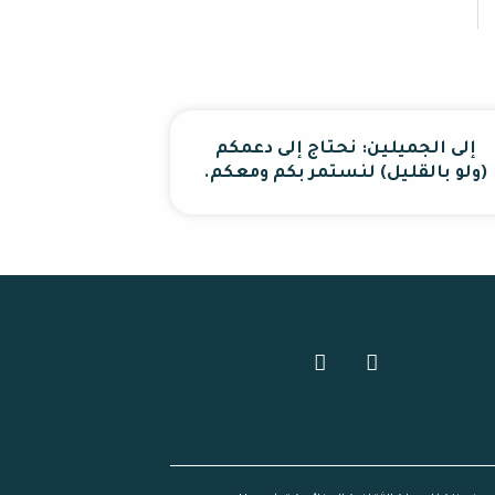
إلى الجميلين: نحتاج إلى دعمكم
(ولو بالقليل) لنستمر بكم ومعكم.
I
F
n
a
s
c
t
e
a
b
g
o
r
o