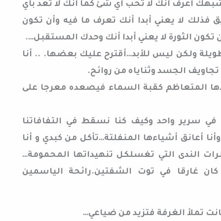
شبهك أعرف أنك لا تحب أي شئ كما أنك لا تعد بأي
فذلك لا يعني أبدا أنك تعرف ما فيه وأن تكون
 أن تكون الثورة لا يعني أبدا أنك وحدك المستقبل….
ويلة ولكن ليس للأبد…أقترح عليك بعضها. .. أنا
تجاويف الجسد وثناياه من روائح.
ها المتعاظم كقبة السماء فيصعده معرجا على
 في سرير واحد وكيف كنا نسقط في التفافاتنا
نا أعانق أشياءها المنفلتة…تأكل من كبدي و أنا
ت الندى التي تغسلكل تنهيداتها المحمومة…
كان غارقا في توت الشفتين.رائحة الياسمين
انت تملأ الغرفة فتزيد من ضياعي…