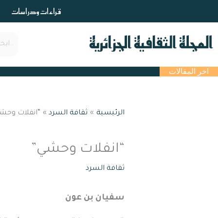
خطي
قراءات ودراسات
لى
لمحتوى
اخر المقالات
الرئيسية
ثقافة السرد
“انفلات وحش
“انفلات وحشي”
ثقافة السرد
سفيان بن عون