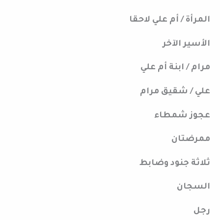
المرأة / أم علي لاحقا
الأسير الآخر
مرام / ابنة أم علي
علي / شقيق مرام
عجوز شمطاء
ممرضتان
ثلاثة جنود وضابط
السجان
رجل