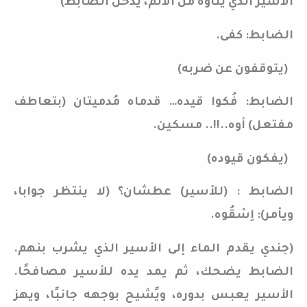
الأسير الذي يتأوه من الألم، يدخل الضابط)
الضابط: كفى.
(يتوقفون عن ضربه)
الضابط: فُكوا قيده… قدماه مُدميتان (بتعاطف
مفتعل) أوه..!!.. مسكين.
(يفكون قيوده)
الضابط : (للأسير) عطشان؟ (لا ينتظر جوابا،
ويأمر): اِسْقُوه.
(جندي يقدم الماء إلى الأسير الذي يشرب بنهم.
الضابط يضحك، ثم يمد يده للأسير مصافحًا.
الأسير يعبس بدوره، ويًشيح بوجهه جانبًا، ويهز