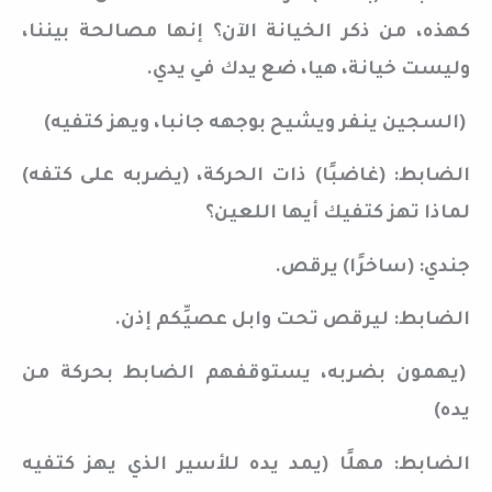
كهذه، من ذكر الخيانة الآن؟ إنها مصالحة بيننا،
وليست خيانة، هيا، ضع يدك في يدي.
(السجين ينفر ويشيح بوجهه جانبا، ويهز كتفيه)
الضابط: (غاضبًا) ذات الحركة، (يضربه على كتفه)
لماذا تهز كتفيك أيها اللعين؟
جندي: (ساخرًا) يرقص.
الضابط: ليرقص تحت وابل عصيِّكم إذن.
(يهمون بضربه، يستوقفهم الضابط بحركة من
يده)
الضابط: مهلًا (يمد يده للأسير الذي يهز كتفيه