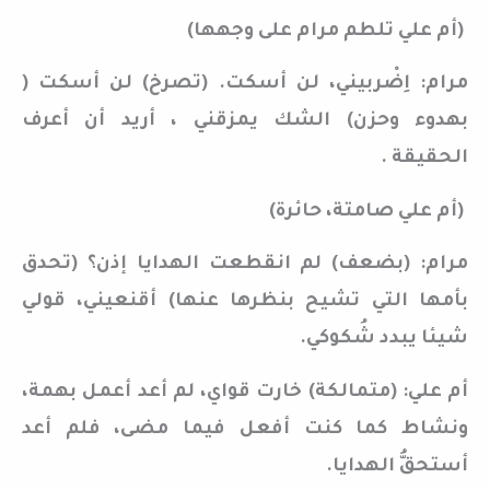
(أم علي تلطم مرام على وجهها)
مرام: اِضْربيني، لن أسكت. (تصرخ) لن أسكت (
بهدوء وحزن) الشك يمزقني ، أريد أن أعرف
الحقيقة .
(أم علي صامتة، حائرة)
مرام: (بضعف) لم انقطعت الهدايا إذن؟ (تحدق
بأمها التي تشيح بنظرها عنها) أقنعيني، قولي
شيئا يبدد شُكوكي.
أم علي: (متمالكة) خارت قواي، لم أعد أعمل بهمة،
ونشاط كما كنت أفعل فيما مضى، فلم أعد
أستحقُّ الهدايا.