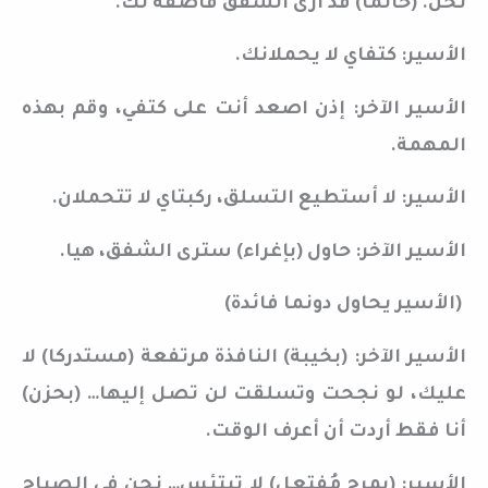
نحن. (حالما) قد أرى الشفق فأصفه لك.
الأسير: كتفاي لا يحملانك.
الأسير الآخر: إذن اصعد أنت على كتفي، وقم بهذه
المهمة.
الأسير: لا أستطيع التسلق، ركبتاي لا تتحملان.
الأسير الآخر: حاول (بإغراء) سترى الشفق، هيا.
(الأسير يحاول دونما فائدة)
الأسير الآخر: (بخيبة) النافذة مرتفعة (مستدركا) لا
عليك، لو نجحت وتسلقت لن تصل إليها… (بحزن)
أنا فقط أردت أن أعرف الوقت.
الأسير: (بمرح مُفتعل) لا تبتئس… نحن في الصباح