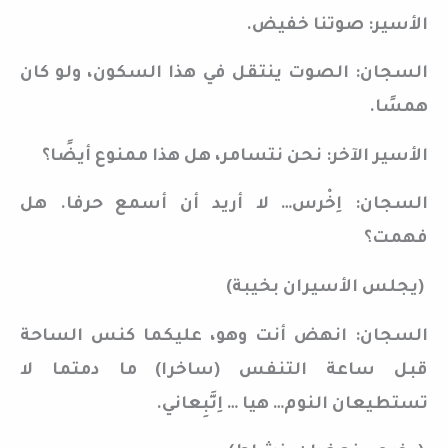
الأسير: صوتنا خفيض.
السجان: الصوت ينتقل في هذا السكون، ولو كان
همسًا.
الأسير الآخر: نحن نتسامر، هل هذا ممنوع أيضًا؟
السجان: اِخْرس… لا أريد أن أسمع حرفا. هل
فهمت؟
(يجلس الأسيران بخيبة)
السجان: انهض أنت وهو، عليكما كنس الساحة
قبل ساعة التنفس (ساخرا) ما دمتما لا
تستطيعان النوم… هيا … اِتَّبِعاني.