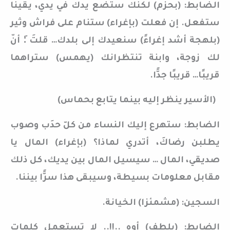
الضابط: (بحزم) لكنك ستضع يدك في يدي، يقينا
ستفعل. إن فعلت (بإغراء) ستنام على فراش وثير
(بلهجة أشد إغراءً) سنعيدك إلى بلدك… قلتَ :َ أنّ
لك زوجة، وابنة تنتظرانك (يهمس) ستراهما
قريبًا… قريبًا جدًّا.
(الأسير ينظر إليه بينما يتابع بحماس)
الضابط: ستهرع إليك النساء من كلّ حدَب وصوب
يطلبن رضاكَ، أتدري لماذا؟ (بإغراء) المال يا
صديقي، المال … سيسيل المال بين يديك، كل ذلك
مقابل معلومات بسيطة، وسيبقى هذا سرًّا بيننا.
السجين: (مشمئزا) الخيانة.
الضابط: (بلطف) أوه ..!!.. لا تستعمل كلمات