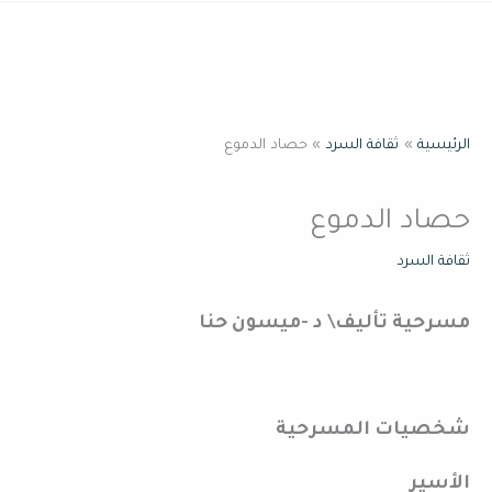
خطي
القائمة
لى
لمحتوى
الرئيسية
ثقافة السرد
حصاد الدموع
حصاد الدموع
ثقافة السرد
مسرحية تأليف\ د -ميسون حنا
شخصيات المسرحية
الأسير