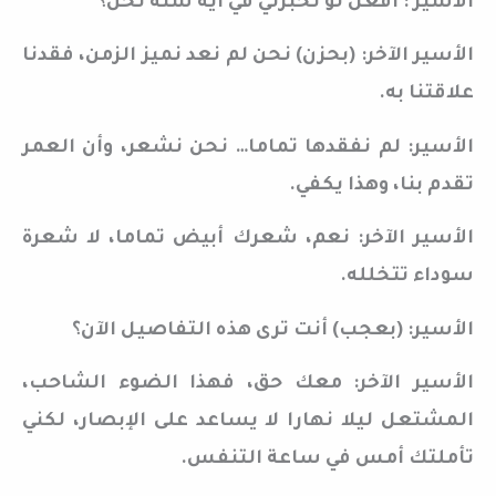
الأسير : أفعل لو تخبرني في أية سنة نحن؟
الأسير الآخر: (بحزن) نحن لم نعد نميز الزمن، فقدنا
علاقتنا به.
الأسير: لم نفقدها تماما… نحن نشعر، وأن العمر
تقدم بنا، وهذا يكفي.
الأسير الآخر: نعم، شعرك أبيض تماما، لا شعرة
سوداء تتخلله.
الأسير: (بعجب) أنت ترى هذه التفاصيل الآن؟
الأسير الآخر: معك حق، فهذا الضوء الشاحب،
المشتعل ليلا نهارا لا يساعد على الإبصار، لكني
تأملتك أمس في ساعة التنفس.