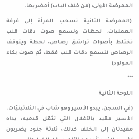
الممرضة الأولى: (من خلف الباب) أحضريها.
(الممرضة الثانية تسحب المرأة إلى غرفة
العمليات. لحظات ونسمع صوت دقات قلب
تختلط بأصوات تراشق رصاص، لحظة ويتوقف
الرصاص لنسمع دقات قلب فقط، ثم صوت بكاء
المولود)
***
اللوحة الثانية
(في السجن. يبدو الأسير وهو شاب في الثلاثينيّات.
الأسير مقيد بالأغلال التي تثقل قدميه، يداه
مقيدتان إلى الخلف كذلك، ثلاثة جنود يضربون