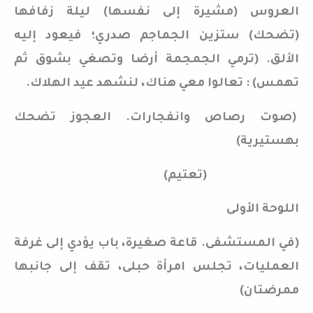
العروس (مشيرة إلى نفسها) ليلة زفافها
(تضحك) ستزين الجماجم صدري؛ فيعود إليه
الألق. (ترمي الجمجمة أرضا وتصغي بشوق ثم
تهمس) : تعالوا معي هناك، لنشهد عيد الهلاك.
(صوت رصاص وانفجارات. العجوز تضحك
بهستيرية)
(تعتيم)
اللوحة الأولى
(في المستشفى. قاعة صغيرة، باب يؤدي إلى غرفة
العمليات، تجلس امرأة حبلى، تقف إلى جانبها
ممرضتان)