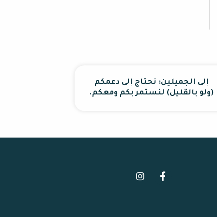
إلى الجميلين: نحتاج إلى دعمكم
(ولو بالقليل) لنستمر بكم ومعكم.
I
F
n
a
s
c
t
e
a
b
g
o