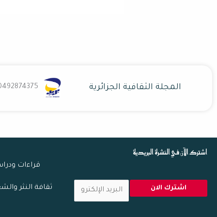
المجلة الثقافية الجزائرية
0492874375
اشترك الآن في النشرة البريدية
قراءات ودرا
ا
ثقافة النثر والش
اشترك الان
ل
ب