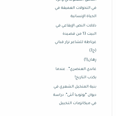
التدفق المعلوماتي وأثره
في التحولات العميقة في
الحياة الإنسانية
دلالات النص الإيقاعي في
البيت 13 من قصيدة
غرناطة للشاعر نزار قباني
(ج3)
رِهـان(1)
غاندي العنصري”.. عندما
يكذب التاريخ!
بنية المتخيل الشعري في
ديوان “يوتوبيا أنثى”: دراسة
في ميكانزمات التخييل