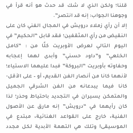
قلنا؛ ولكن الذي لا شك قد حدث هو أنه قرأ في
وجوهنا الجواب: إنه قد انتصر”.
إلا أن رأي زملاء درويش في المجال الفني كان على
النقيض من رأي المثقفين؛ فقد قابل “الحكيم” في
اليوم التالي لعرض الأوبريت كلًا من : “كامل
الخلعي” و”داود حسني” وأبدى لهما إعجابه
وحفاوته بأوبريت “البروكة” فبدا عليهما الاستياء؛
لأنهما كانا من أنصار الفن القديم، أو – على الأقل-
كانا فيما يبدعانه من الفن الشرقي الجميل
والمتمكن يسيران في التجديد باحتياط وحذر؛ لذا
كان رأيهما في “درويش” إنه مارق عن الأصول
الفنية، خارج على القواعد الغنائية، مبتدع في
الموسيقى! وتلك هي التهمة الأبدية لكل مجدد