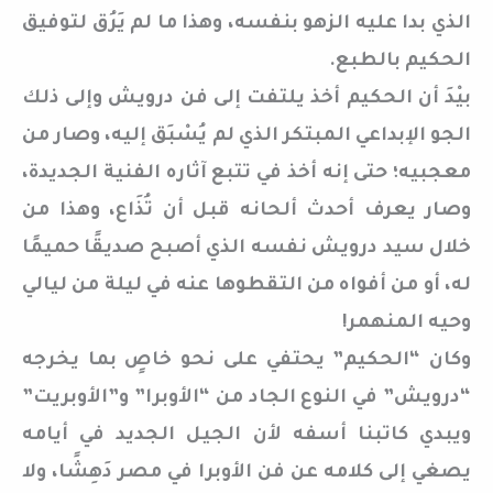
الذي بدا عليه الزهو بنفسه، وهذا ما لم يَرُق لتوفيق
الحكيم بالطبع.
بيْدَ أن الحكيم أخذ يلتفت إلى فن درويش وإلى ذلك
الجو الإبداعي المبتكر الذي لم يُسْبَق إليه، وصار من
معجبيه؛ حتى إنه أخذ في تتبع آثاره الفنية الجديدة،
وصار يعرف أحدث ألحانه قبل أن تُذَاع، وهذا من
خلال سيد درويش نفسه الذي أصبح صديقًا حميمًا
له، أو من أفواه من التقطوها عنه في ليلة من ليالي
وحيه المنهمر!
وكان “الحكيم” يحتفي على نحو خاصٍ بما يخرجه
“درويش” في النوع الجاد من “الأوبرا” و”الأوبريت”
ويبدي كاتبنا أسفه لأن الجيل الجديد في أيامه
يصغي إلى كلامه عن فن الأوبرا في مصر دَهِشًا، ولا