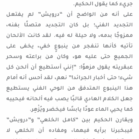
جريء كما يقول الحكيم.
على أنه من الواضح أن “درويش” لم يفتعل
التجديد الفني؛ بل كان التجديد متصلًا بفنه،
ممزوجًا بدمه، ولا حيلة له فيه. لقد كانت الألحان
تأتيه كأنها تنفجر من ينبوعٍ خفي، يخفى على
الجميع حتى عليه هو، وكان من براعته وسحر
عبقريته يقول مزهوًا: “إنني أستطيع أن ألحن كل
شيء؛ حتى أخبار الجرائد!” نعم، لقد أحس أنه أمام
هذا الينبوع المتدفق من الوحي الفني يستطيع
جعل الكلام العادي قالبًا يصب فيه ألحانه فيحييه
كما يحيي الماء عودًا يابسًا فيخضر ويُزْهِر.
ويقارن الحكيم بين “كامل الخلعي” و”درويش”
فيبخبرنا برأيه فيهما، ومفاده أن الخلعي لا