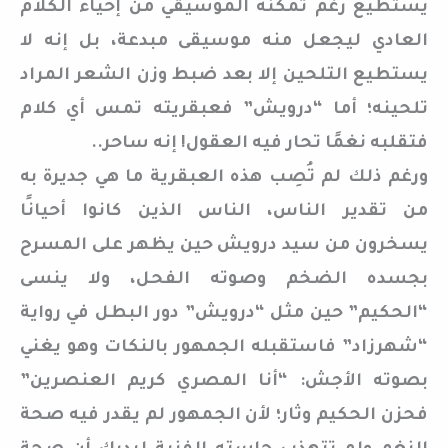
يستطيع رغم تمكنه الموسيقي من إحياء الكلام
العادي ليجعل منه موسيقى مبدعة، بل إنه لا
يستطيع التلحين إلا بعد ضبط وزن الشعر المراد
تلحينه؛ أما “درويش” فعبقريته تمس أي كلام
فتقلبه نغمًا تحار فيه العقول! إنه ساحر..
ورغم ذلك لم تُصِب هذه العبقرية ما هي جديرة به
من تقدير الناس، الناس الذين كانوا أحيانًا
يسخرون من سيد درويش حين يظهر على المسرح
بجسده الضخم وصوته الفحل، ولا ينسى
“الحكيم” حين مثل “درويش” دور البطل في رواية
“شهرزاد” فاستقبله الجمهور بالنكات وهو يغني
بصوته الأجش: “أنا المصري كريم العنصرين”
فحزن الحكيم وثار؛ لأن الجمهور لم يقدر فيه صحة