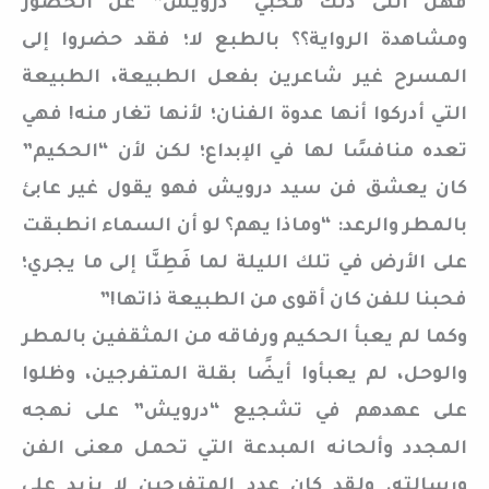
فهل أثنى ذلك محبي “درويش” عن الحضور
ومشاهدة الرواية؟؟ بالطبع لا؛ فقد حضروا إلى
المسرح غير شاعرين بفعل الطبيعة، الطبيعة
التي أدركوا أنها عدوة الفنان؛ لأنها تغار منه! فهي
تعده منافسًا لها في الإبداع؛ لكن لأن “الحكيم”
كان يعشق فن سيد درويش فهو يقول غير عابئ
بالمطر والرعد: “وماذا يهم؟ لو أن السماء انطبقت
على الأرض في تلك الليلة لما فَطِنَّا إلى ما يجري؛
فحبنا للفن كان أقوى من الطبيعة ذاتها!”
وكما لم يعبأ الحكيم ورفاقه من المثقفين بالمطر
والوحل، لم يعبأوا أيضًا بقلة المتفرجين، وظلوا
على عهدهم في تشجيع “درويش” على نهجه
المجدد وألحانه المبدعة التي تحمل معنى الفن
ورسالته. ولقد كان عدد المتفرجين لا يزيد على