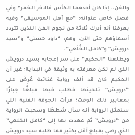
والفن.. إذا كان أحدهما الكأس فالآخر الخمر” وفي
فصل خاص عنوانه: “مع أهل الموسيقى” وفيه
يعرفنا أنه أدرك ثلاثة من نجوم الفن اللذين تتردد
أسماؤهم حتى الآن، وهم: “داود حسني” و”سيد
درويش” و”كامل الخُلَعي”.
ويطلعنا “الحكيم” على سر إعجابه بسيد درويش
الذي لم تكن معرفته به وثيقة في البداية؛ غير أن
الحكيم كان قد ألف رواية غنائية عُرِضَ على
“درويش” تلحينها فطلب فيها مبلغًا جبارًا
بمعايير ذلك الوقت؛ فرأت الجوقة الفنية التي
ستمثل الرواية أنه سأل شططًا وسحبت الرواية
من “درويش” ثم عهدت بها إلى “كامل الخلعي”
الذي رضي بمبلغ أقل بكثير مما طلبه سيد درويش