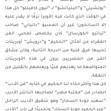
تعرض لهم “توسكا” و”مدام باتر فلاي” لـ
“بوتشيني” و”البلياتشو” لـ “ليون كافيللو” كل هذا
في الوقت الذي كانت فيه الأوبرا ترفًا لا يقدر عليه
إلا السائحون؛ غير أن المسيو “دالياني” صاحب
“تياترو الكورسال” كان يخصص لمحبي الفن
الفقراء من أمثال “الحكيم” و”درويش” أوبريتات
تحييها فرق فنية من الدرجة الثانية، وكان عشاق
الفن من المصريين يرون في هذه الأوبريتات
المتواضعة ما يغذيهم فنيًا ويعلمهم بالقليل من
النفقة.
كل هذا وأكثر حكاه لنا الحكيم في كتابه “فن الأدب”
الصادر عن “مكتبة مصر” لصاحبها الناشر الأديب
“سعيد جودة السحار” وهو شقيق الأديب الراحل
“عبد الحميد جودة السحار” وتحديدًا في باب “الأدب