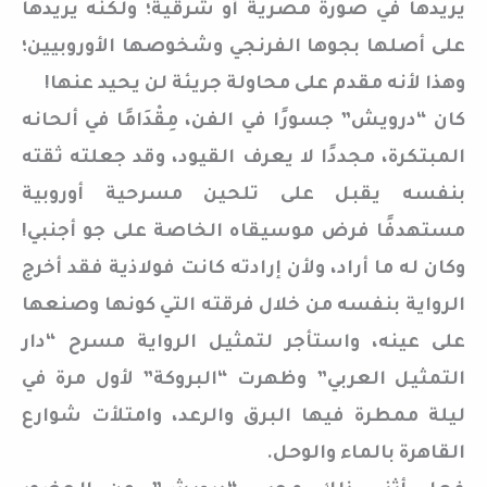
يريدها في صورة مصرية أو شرقية؛ ولكنه يريدها
على أصلها بجوها الفرنجي وشخوصها الأوروبيين؛
وهذا لأنه مقدم على محاولة جريئة لن يحيد عنها!
كان “درويش” جسورًا في الفن، مِقْدَامًا في ألحانه
المبتكرة، مجددًا لا يعرف القيود، وقد جعلته ثقته
بنفسه يقبل على تلحين مسرحية أوروبية
مستهدفًا فرض موسيقاه الخاصة على جو أجنبي!
وكان له ما أراد، ولأن إرادته كانت فولاذية فقد أخرج
الرواية بنفسه من خلال فرقته التي كونها وصنعها
على عينه، واستأجر لتمثيل الرواية مسرح “دار
التمثيل العربي” وظهرت “البروكة” لأول مرة في
ليلة ممطرة فيها البرق والرعد، وامتلأت شوارع
القاهرة بالماء والوحل.