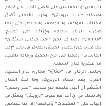
الأربعين أو الخمسين على أقصى تقدير بمن فيهم
أصدقاء “سيد درويش”! وجرت الألحان تُصَوِّر
مختلف المواقف والعواطف والمناظر حتى إنها
صورت الريف بدجاجه وخِرَافه وهي تصيح:
“مااااااء”! وهذا في لحن “أحب خرفاني السِّمَان”
كما عبرت عن انتصار الجيش الظافر في لحن “إملا
الكاسات” وهكذا حتى خرج الحكيم ورفاقه ذاهلين
من عبقرية فنان الشعب.
وجلس الرفاق في “خمَّارَة” مجاورة لدار التمثيل
العربي بعد انتهاء الأوبريت، وما لبث الفنان
المُلْهَم أن أقبل عليهم مع صديقه “عمر وصفي”
ولا نشك في أن أحد أهم عيوب “درويش” يتمثل في
إقباله على “المُكَيِّفَات” بأنواعها؛ إلا أننا نتغاضى