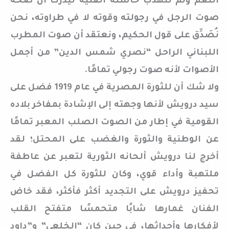
النغم ولم تتهذب حاسته الفنية ليدرك أن صحة
صوت الرجل في رجولته وقوته لا في طراوته، نحن
نُصَدِّق على قول الحكيم، ونعتقد أن صوت المطرب
اللبناني الراحل “نصري شمس الدين” من أجمل
الأصوات لأنه صوت رجولي تمامًا.
ولا شك أن للثورة المصرية في عام 1919 فضل على
سيد درويش لأنها وجهته إلى الإشادة بمفاخر بلاده
القومية في إطار من الصوت الصلب المعبر تمامًا
عن الوطنية والثورة والغضب على المحتل؛ لقد
أخرج لنا درويش ألحانه الثورية لتعبر عن عاطفة
ملتهبة وأداء قوي، وكان للثورة كل الفضل في
تحفيز درويش على التجديد أكثر فأكثر، فقد خاض
الفنان غمارها شابًا متحمسًا متفتح القلب
لأفكارها وأحداثها، في حين كان “الخلعي” و”داود