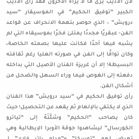
لأن الأديب يرى ما لا يراه الآخرون فقد رأى الأديب
الكبير “توفيق الحكيم” في الموسيقار “سيد
درويش” – الذي حوصر بتهمة الانحراف عن قواعد
الفن- عبقريًا مجددًا يمتلئ فخرًا بموسيقاه التي لم
يشبه فيها أحدًا فكانت عليها بصمته الخاصة،
وكان تواقًا إلى الفن في صورته العليا رغم ثقافته
البسيطة؛ إلا أن غريزة الفنان الأصيل التي بداخله
دفعته إلى الغوص فيما وراء السهل والضحل من
أشكال الفن.
رأى توفيق الحكيم في “سيد درويش” هذا الفنان
الذي لا يكتفي بالإلهام ثم يقعد عن التحصيل؛ حيث
كان يصاحب “الحكيم” وشلَّتَهُ إلى “تياترو
الكورسال” ليشاهدوا جوقة الأوبرا الإيطالية وهي