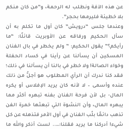
عن هذه الآفة ونطلب له الرحمة، و”من كان منكم
بلا خطيئة فليرمها بحجر”.
وعندما جلس “درويش” كان أول ما تكلم به أن
سأل الحكيم ورفاقه عن الأوبريت قائلًا: “ما
رأيكم؟” يقول الحكيم: ” ولم يخطر في بال الفنان
المسكين أن يسألنا عن رأينا في كساد الحفلة
وخواء الصالة! ولا خطر في بالنا أن يسألنا في ذلك؛
فقد كنا ندرك أن الرأي المطلوب هو أجلُّ من ذلك
عنده وأسمى – لا لأنه كان يريد الإفلاس أو يكره
المال- بل لأن فرحة الفنان بفنه تبهره أكثر مما
يبهره المال، وأن النشوة التي تبعثها خمرة الفن
تذهب دائمًا بلُب الفنان في أول الأمر فتذهله عن كل
شيء! أدركنا ما يريد فقلنا:….. لست أذكر والله ما