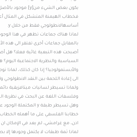
يكون بعض الشيء من[y] موجود بالأصل.
أساسهالانطولوجي فقط من خلال y.
لماذا هناك جماعات تظهر في هذا الوجو
بالمقابل جماعات أخرى تفتقر الى هذه 
أصبحت هذه التبعية غائية فعلا؟ هل أص
السياسية والنظرية الاجتماعية اليوم؟ 
والأبستمولوجيا؟ إذا كان كذلك، لماذا توج
الى إعادة اللحمة بين النقد الانطولوجي و
ولماذا تسيطر لسانيات ميتافزيقية دائما
وفلسفات اللغة عن البحث في نظرية الس
وهل تسيطر طبقة y الم
خطابنا الفلسفي على ما أهمله الخطاب ا
اذن، مع غرامشي، لم يعد في الإمكان ان ن
لماذا ثمة طبقات لا يكتمل وجودها إلا 