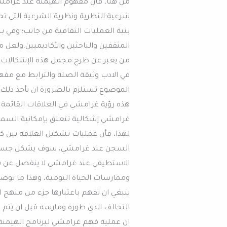
من هنا، فأن مفهوم الهيمنة عند غرامشي
شرعية النظرية ونظرية الشرعية التي ت
بنية العمليات الثقافية من جانب؛ وفي ب
المثقفين والباحثين والأكاديميين.ولعل
من يعبر عن طرح مجمل هذه الإشكالات الت
في الادب وثيقة الصلة والترابط مع مفهوم 
الموضوع تستلزم بالضرورة ان نأخذ ذلك ب
هذه رؤية غرامشي في العلاقات القائمة ب
غرامشي إشكالية تتعلق بإمكانية السماح 
لهذا، فأن عمليات تشكيل العلاقة بين كل 
السجن عند غرامشي، سوف يشكل جسد الم
الاستطيقي عند غرامشي لا ينفصل عن برن
وممارسات الحياة اليومية، وهذا ما توضح
ينبغي ان تفهم باعتبارها جزء من منهج 
التحالف الذي طوره ومارسه قبل ان يتم 
ان عملية فهم غرامشي لبرنامج الهيمنة و