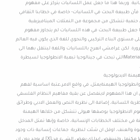
نية. وربما هذا ما جعل عمل اللسانيات يتركز على مفهوم
 الوجودbeing non-temporal.لهذا، فأن طبيعة البحث في اللسانيات- خاصة في خطابنا الثقافي
 حتمية تتشكل من مجموعة من التمثلات الميتافيزيقية
ا جعل طبيعة البحث في هذه اللسانيات لم يتجاوز مفهوم
انطولوجيا الشكلية Formal Ontologyعلى مستوى البناء التركيبي والنحوي للغة الذي يكون فيه العالم
رة. لكن غرامشي انعرج باللسانيات واللغة لينتقل بهما الى
ما يعرف بالأنطولوجيا المادية Material Ontologyالتي تبحث في جينالوجيا تبعية الانطولوجيا لسيطرة
منة الايديولوجية
انطولوجيا الهيمنةيمثل، في واقع الامر،عتبة اساسية لفهم
ان هذا المفهوم لاينفصل عن بقية مفاهيم النظام الفلسفي
رية اللسانية، إضافة الى نظرية النص والعمل الادبي وطرائق
هوم الانطولوجيا بوصفها هيولى تتشكل من خلالها الهيمنة
 في مختلف الخطابات الإنسانية، خاصة وإنها تمثل المدخل
وة والعنف، اوقل ان شئت لنظرية: جماعات إنسانية ذات وجود
لن يكتمل ابداالا من خلال جماعات وجودها مكتمل ولنينقص ابدا،اي:بعض الشيء من[X] لا يوجد دون ان