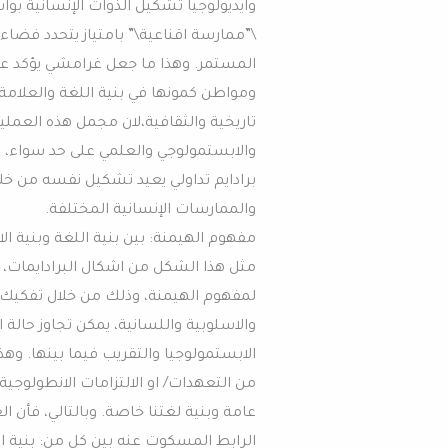
وايديولوجيا تشكيل الذوات الإنسانية بوا
\”ممارسة اقناعية\” بامتياز يتحدد فضاء
المستمر. وهذا ما جعل غرامشي يؤكد على
ومواطن كمونها في بنية اللغة والعلامة
تاريخية والثقافية،لان مجمل هذه العم
والابستمولوجي والعلمي على حد سواء، 
برادايم تداولي يعيد تشكيل نفسه من خلال
والممارسات الإنسانية المختلفة.
مفهوم الهيمنة: بين بنية اللغة وبنية ال
مثل هذا الشكل من اشكال البرادايمات، س
لمفهوم الهيمنة، وذلك من خلال تفكيك
والاسلوبية واللسانية، يمكن تجاوز حالة ال
الابستمولوجيا والتقريب فيما بينها. 
عامة وبنية لغتنا خاصة. وبالتالي، فأن ا