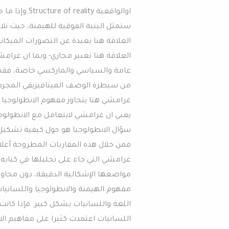
اوالواقعية ty
ستمثل البنية الفوقية للهيمنة، حيت نل
العلاقة هنا بعيدة عن التصورات الميكان
العلاقة هنا تعبير مجازي-.وبما ان غرام
عامة والسياسي والماركسي خاصة، فقد عمد
غرامشي هنا يتجاوز مفهوم الانطولوجيا ال
يعني ان غرامشي لايتعامل مع الانطولوج
سؤال الانطولوجيا هو حول كيفية تشكيل/ 
فمن خلال هذه المقاربات المطروحة أع
غرامشي التي جاء على تحليلها في كتابه
مواضعها الإشكالية الدقيقة، دون محاولة 
مفهوم الهيمنة والانطولوجيا واللسانيا
اللغة واللسانيات بشكل كبير. فإذا كانت
اللسانيات اعتمدت كثيرا على مفاهيم الا