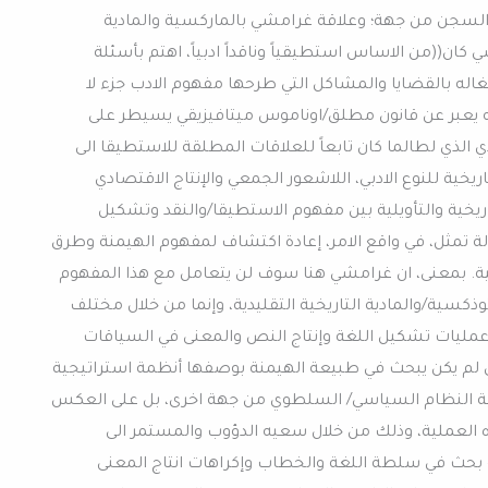
 السجن من جهة؛ وعلاقة غرامشي بالماركسية والمادية
كان((من الاساس استطيقياً وناقداً ادبياً، اهتم بأسئلة
، وكان انشغاله بالقضايا والمشاكل التي طرحها مفهوم الادب جزء لا
يعبر عن قانون مطلق/اوناموس ميتافيزيقي يسيطر على
دي الذي لطالما كان تابعاً للعلاقات المطلقة للاستطيقا الى
تاريخية للنوع الادبي، اللاشعور الجمعي والإنتاج الاقتصادي
لتاريخية والتأويلية بين مفهوم الاستطيقا/والنقد وتشكيل
 تمثل، في واقع الامر، إعادة اكتشاف لمفهوم الهيمنة وطرق
ية. بمعنى، ان غرامشي هنا سوف لن يتعامل مع هذا المفهوم
ذكسية/والمادية التاريخية التقليدية، وإنما من خلال مختلف
عمليات تشكيل اللغة وإنتاج النص والمعنى في السياقات
شي لم يكن يبحث في طبيعة الهيمنة بوصفها أنظمة استراتيجية
ة النظام السياسي/ السلطوي من جهة اخرى، بل على العكس
العملية، وذلك من خلال سعيه الدؤوب والمستمر الى
بحث في سلطة اللغة والخطاب وإكراهات انتاج المعنى