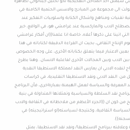
 سيمثل أحد المداخل التفكيكية نحو تحليل جينالوجي لظاهرة
حولت الى مجموعة من المبادئ والاسس الحتمية الكامنة في
نية تقنيات ومناهج واشكال الكتابة واسلوبيات التفكير عند
 مصطلح الادب والماركسية عند غرامشي هو، في الواقع، خير
ي اتينا على ذكرها أعلاه، خاصة اذا علمنا((ان أفكار غرامشي
الإنتاج الثقافي، بحيث ان القراءة الدقيقة لكتاباته في هذا
عين الاعتبار فيما يتعلق بكتاباته الأخرى، على وجه الخصوص.
ين الادب وبين المجالات الأخرى لفاعلية الانسان…وهنا يطرح
لنقده الادبي ان يمارس النقد لمملكة الاستطيقا النقدية
من: النقد الادبي ونقد الاستطيقا التقليدية، في كراسات
عرفة والسياسة لعمل الهيمنة.بعبارةاخرى، فأن البرنامج
امج نقد السلطة والسياسية وتمثلاتها المتداولة في بنية
 من كون ان ((الجزء الأعظم من ملاحظاته في الثقافة والادب
السياسة الثقافية، وكنتيجة لسياسته(او استراتيجيته) في
سجنه)).
علاقته ببرنامج الاستطيقا/ ونقد نقد الاستطيقا، يمثل