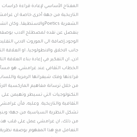
المفتاح الأساسي لإعادة قراءة كراسات
التاريخية من جهة أخرى.خاصة ان غرامشي 
الشعرية Poeticsوالاستطيقا
ينفصل عن نقده لمصطلح الادب بوصفه 
الوجود،إضافة الى الموروث الادبي التقلي
جانب الاخلاق والانطولوجيا، او العلاقة ال
اذن، ان التفكير في إعادة بناء العلاقة ا
الخطاب الثقافي عند غرامشي، هو مسألة
قراءتها وفك شيفراتها الرمزية واللسان
من خلال ترسانة مفاهيم الماركسية الارثو
التكنولوجيات التي تسيطر وتهيمن على 
الثقافية والتاريخية. وعليه، فأن غرام
تشكل النظرية السياسية من جهة؛ وبني
من ذلك، ان غرامشي عمل على قلب هذه 
التعامل مع هذا المفهوم بوصفه نظرية 