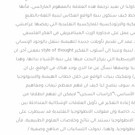
Structure of reali.وإذا ما حاولنا ان نعيد ترجمة هذه العلاقة بالمفهوم الماركسي، فأنها
احظ كيف ستكون بنية الواقع انعكاس لبنية اللغة-بالطبع
يكية والارثوذكسية للماركسية التقليدية التي رفضها غرامشي،
شي عمل على مجاوزة الإرث الميتافيزيقي في الفكر الفلسفي
 الى تقديم تأويلات جديدة للهيمنة تنتقل بالوجود الإنساني
من سيطرة الوصف الميتافيزيقي المجرد لبنية وعينا الى أسلوب التفكير style of thought.بمعنى آخر، ان
ارسطية التي يتركز البحث فيها على بنية الأشياء بذاتها، وهذا
يا بوصفها تسأل عن ما الذي يوجد هناك في الواقع، بل ان
وتفكيك بنيات الواقع من خلال خطاب الهيمنة والايديولوجيا.
لاه، سوف يتضح لنا كيف ان فهم معظم ثيمات ومفاهيم
 الأساسي \”كراسات السجن\” لايمكن ان تفهم انطلاقا من
إعادة التفكير في تأويل العلاقات الإشكالية المتداخلة بين :
ت، خاصة وان مقولات الانطولوجيا التقليدية قد سيطرت على
 الانطولوجيا تستند الى نتائج وخلاصات العلوم الطبيعية، فأن
نطولوجيا، ولهذا، تحولت اللسانيات الى مناهج وصفية /