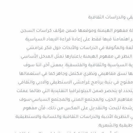
ي والدراسات الثقافية
ءلة مفهوم الهيمنة وموقعها ضمن مؤلف كراسات السجن
هتمامنا فيها فقط على إعادة قراءة الابعاد السياسية
ئعة والمألوفة في الدراسات والأبحاث حول فكر غرامشي
 النظر في مفهوم الهيمنة باعتبارها تمثل المدخل الأساسي
ة السياسية والثقافية والفلسفية. بمعنى آخر، اننا سوف
ا نسق مفاهيمي ونظري مكتمل وجاهز كما في استعمالها
مفتوح في بنية برنامج غرامشي الاستطيقي والادبي والثقافي.
دد او ينحصر ضمن البيلوغرافيا التقليدية التي طالما عملت
فاهيم الحزب والمجتمع المدني والمجتمع السياسي-سوف
لمرشحة للبحث والنقد-بل على العكس من ذلك، فأن مفهوم
نظرية الأدبية والدراسات الثقافية واللسانية والاستطيقية
-طيقية والشعرية.