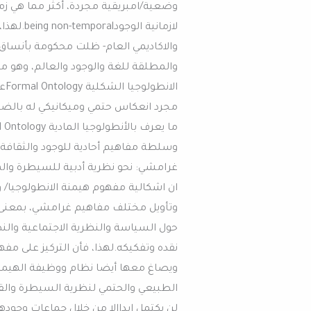
وضعية/امبريقية مجردة، أكثر مما هي زما
لازمانية
والاكاديمي العام- ظلت محكومة بأنساق
والمطلقة للغة والوجود والعالم، وهو م
ال
مجرد انعكاس حتمي وميكانيكي له بالضرو
وسلطة مفاهيم أحادية للوجود والثقافة.
غرامشي: نحو نظرية أدبية للسيطرة والهي
ان اشكالية مفهوم هيمنة الانطولوجيا/ و
وتأويل مختلف مفاهيم غرامشي، بمعنى 
حول السياسة والنظرية الاجتماعية والنظ
نقده وتفكيكه.لهذا، فأن التركيز على مف
ويصاغ معها أيضا نظام ووظيفة الهيمنة
الطبيعي والحتمي لنظرية السيطرة والق