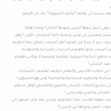
فخطاب الهيمنة المتشكل في المثال أعلاه، يستند الى علاقة \”غائية بالضرورة\” ذلك لان Xيحمل
د وهي تحمل معها أسس وجودها الكامل؟ ولماذا هناك
الأسس فتعيش في نقص وتبعية دائما للجماعات الأولى؟ وهل
بحت جزء لا يتجزأ من الوجود؟ هل أصبحت تشكل بنية النظرية
هل أصبحت محور واهتمام الدراسات اللسانية والمنهجية
د مناهج لسانية امبريقية /عقلانية /وضعية لا تولِأدنى اهتمام
النقد اللساني؟
 في خطابنا الأكاديمي والثقافي؟ وكيف انفصلت اللسانيات
ياسة والنظرية الاجتماعية والثقافية؟ ومن هو المسؤول؟
كتملة الوجود على تشريع الخطاب اللساني واللغوي والفلسفي؟وهل اشتغل
للساني والبلاغي والحجاجي؟
ردد مقولة هايدجر: لماذا ثمة وجود وليس ثمة عدم، لتتحول الى:
بطبقات اكتمل وجودها من الاصل؟؟