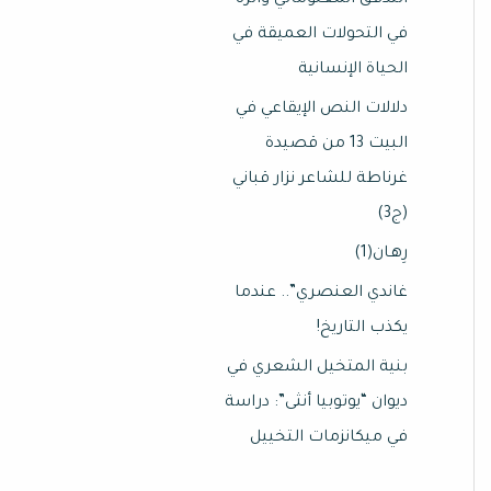
التدفق المعلوماتي وأثره
في التحولات العميقة في
الحياة الإنسانية
دلالات النص الإيقاعي في
البيت 13 من قصيدة
غرناطة للشاعر نزار قباني
(ج3)
رِهـان(1)
غاندي العنصري”.. عندما
يكذب التاريخ!
بنية المتخيل الشعري في
ديوان “يوتوبيا أنثى”: دراسة
في ميكانزمات التخييل