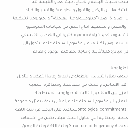
سطة تقنيات البلاغة والاقناع، حيث تغدو الهيمنة هنا
 تشكلها بين الرضى والقبول والطواعية والقسر والاكراه
 ضرورة رصد \”فينومينولوجيا الهيمنة\” واركيولوجيا تشكلها
 والمعنى واستطيقا انتاج النص في سياقاته السوسيو-
ليات سوف تعيد قراءة مفاهيم كثيرة في الخطاب الفلسفي
لا سيما وهي تكشف عن مفهوم الهيمنة عندما يتحول الى
 مبادئ كلية/ثابتة وانتاجه لمفاهيم الوجود والعالم
انطولوجيا
وف يمثل الأساس الانطولوجي لبداية إعادة التفكير والتأويل
 هذا الاساس، والبحث في خصائصه ومظاهره النصية
عزل بين المفاهيم التالية؛ الانطولوجيا؛ الاستطيقا؛
وهذا يعني، ان مفهوم الهيمنة عند غرامشي سوف يمثل مجموعة
من التعهدات/ او الالتزامات الانطولوجية ontological commitmentsتساعدنا على البحث في بنية اللغة
لعلاقة الإشكالية التي نحاول البحث فيها، تكمن في اكتشاف
الرابط المسكوت عنه بين كل من: بنية الهيمنة Structure of hegemony وبنية اللغة وبنية الواقع/