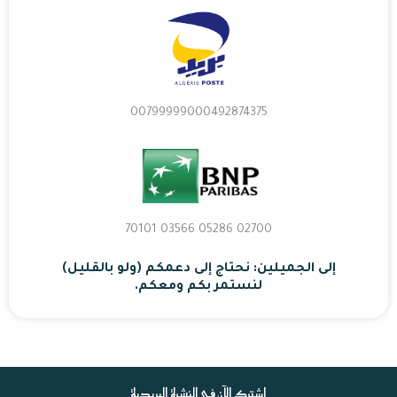
00799999000492874375
02700 70101 03566 05286
إلى الجميلين: نحتاج إلى دعمكم (ولو بالقليل)
لنستمر بكم ومعكم.
اشترك الآن في النشرة البريدية