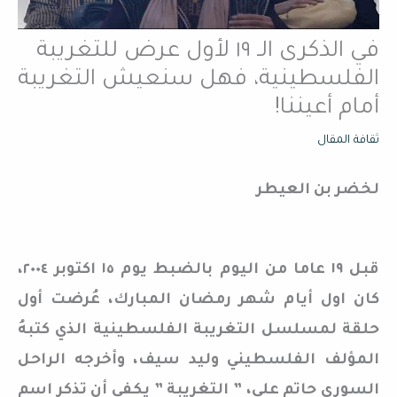
في الذكرى الـ ١٩ لأول عرض للتغريبة
الفلسطينية، فهل سنعيش التغريبة
أمام أعيننا!
ثقافة المقال
لخضر بن العيطر
قبل ١٩ عاما من اليوم بالضبط يوم ١٥ اكتوبر ٢٠٠٤،
كان اول أيام شهر رمضان المبارك، عُرضت أول
حلقة لمسلسل التغريبة الفلسطينية الذي كتبهُ
المؤلف الفلسطيني وليد سيف، وأخرجه الراحل
السوري حاتم علي، ” التغريبة ” يكفي أن تذكر اسم