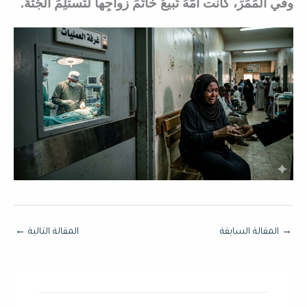
وفي المَمَرِّ، كانت أُمُّهُ تَبيعُ خاتَمَ زواجِها لتَستلِمَ الجُثَّةَ.
→
المقالة السابقة
المقالة التالية
←