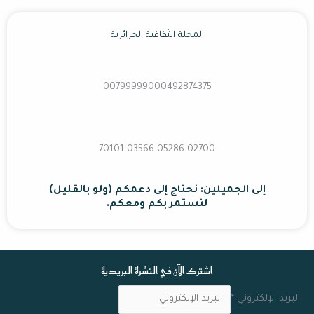
المجلة الثقافية الجزائرية
00799999000492874375
02700 70101 03566 05286
إلى الجميلين: نحتاج إلى دعمكم (ولو بالقليل)
لنستمر بكم ومعكم.
اشترك الآن في النشرة البريدية
البريد الإلكتروني
*