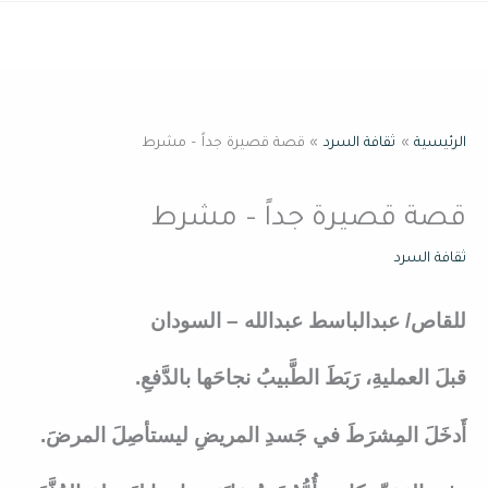
خطي
القائمة
لى
لمحتوى
الرئيسية
ثقافة السرد
قصة قصيرة جداً – مشرط
قصة قصيرة جداً – مشرط
ثقافة السرد
للقاص/ عبدالباسط عبدالله – السودان
قبلَ العمليةِ، رَبَطَ الطَّبيبُ نجاحَها بالدَّفعِ.
أَدخَلَ المِشرَطَ في جَسدِ المريضِ ليستأصِلَ المرضَ.