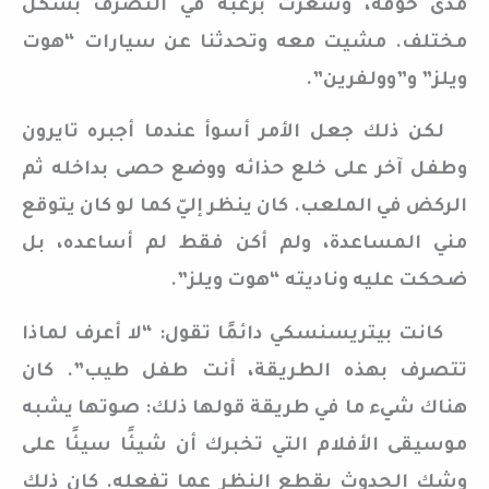
مدى خوفه، وشعرت برغبة في التصرف بشكل
مختلف. مشيت معه وتحدثنا عن سيارات “هوت
ويلز” و”وولفرين”.
لكن ذلك جعل الأمر أسوأ عندما أجبره تايرون
وطفل آخر على خلع حذائه ووضع حصى بداخله ثم
الركض في الملعب. كان ينظر إليّ كما لو كان يتوقع
مني المساعدة، ولم أكن فقط لم أساعده، بل
ضحكت عليه وناديته “هوت ويلز”.
كانت بيتريسنسكي دائمًا تقول: “لا أعرف لماذا
تتصرف بهذه الطريقة، أنت طفل طيب”. كان
هناك شيء ما في طريقة قولها ذلك: صوتها يشبه
موسيقى الأفلام التي تخبرك أن شيئًا سيئًا على
وشك الحدوث بقطع النظر عما تفعله. كان ذلك