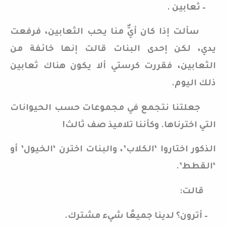
– ثعابين .
سألت إذا كان أيٌّ منا يحب الثعابين، فرفعت
يدي، لكن إحدى البنات قالت إنها خائفة من
الثعابين، فقررت كرستي ألا يكون هناك ثعابين
ذلك اليوم.
جعلتنا نتجمع في مجموعات حسب الحيوانات
التي اخترناها. وكأننا تلاميذ صف ثالث!
الذكور اختاروا ‘الكلاب’، والبنات اخترن ‘الخيول’ أو
‘القطط’.
قالت:
– أترون؟ لدينا جميعًا شيء مشترك.