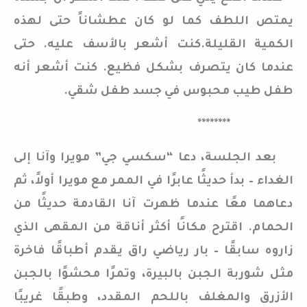
يمتص اللطف كما لو كان عطشاناً حتى لهذه
الكمية القليلة.كنت أشعر بالأسف عليه. حتى
عندما كان يتصرف بشكل فظيع. كنت أشعر أنه
طفل طيب محبوس في جسد طفل شقي.
********
بعد الجلسة، دعا “سكسي جي” مويرا وآنا إلى
الغداء – بدأ حديثًا عابرًا في الممر مع مويرا أولاً، ثم
دعاهما معًا عندما ظهرت آنا القادمة حديثًا من
الحمام. اقترح مكانًا أكثر أناقة من المقهى الذي
زاروه سابقًا – بار رياضي راق يقدم أطباقًا فاخرة
مثل شوربة الجبن بالبيرة، وتمرًا محشوًا بالجبن
الأزرق والمغلف باللحم المقدد، وطبقًا غريبًا