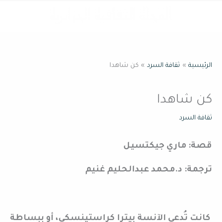
خطي
القائمة
لى
لمحتوى
الرئيسية
ثقافة السرد
كن شاهدا
كن شاهدا
ثقافة السرد
قصة: ماري جيكتسيل
ترجمة: د.محمد عبدالحليم غنيم
كانت تُدعى الآنسة بيترا كراستينسكي، أو ببساطة