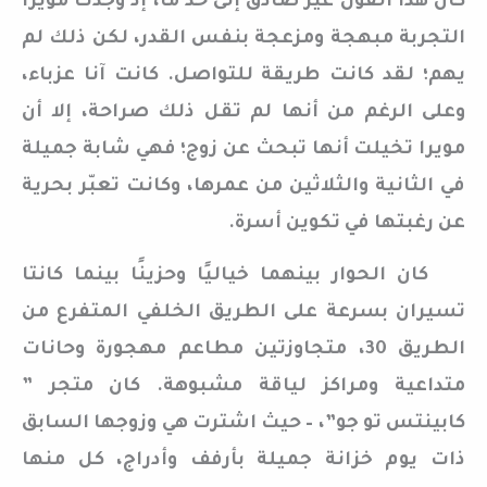
كان هذا القول غير صادق إلى حد ما، إذ وجدت مويرا
التجربة مبهجة ومزعجة بنفس القدر، لكن ذلك لم
يهم؛ لقد كانت طريقة للتواصل. كانت آنا عزباء،
وعلى الرغم من أنها لم تقل ذلك صراحة، إلا أن
مويرا تخيلت أنها تبحث عن زوج؛ فهي شابة جميلة
في الثانية والثلاثين من عمرها، وكانت تعبّر بحرية
عن رغبتها في تكوين أسرة.
كان الحوار بينهما خياليًا وحزينًا بينما كانتا
تسيران بسرعة على الطريق الخلفي المتفرع من
الطريق 30، متجاوزتين مطاعم مهجورة وحانات
متداعية ومراكز لياقة مشبوهة. كان متجر ”
كابينتس تو جو”، – حيث اشترت هي وزوجها السابق
ذات يوم خزانة جميلة بأرفف وأدراج، كل منها