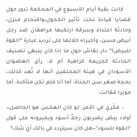
كانت بقية أيام الأسبوع في المحكمة تدور حول
قضايا قيادة تحت تأثير الكحول،واقتحام منزل،
وحادثة اعتداء وسرقة ارتكبها مراهقان ضد رجل
أبيض مسن، وأجبراه خلالها على ترديد عبارة “القوة
للبيض!” دار نقاش حول ما إذا كان ينبغي تصنيف
الحادثة كجريمة كراهية أم لا. رأى العضوان
الأسودان في هيئة المحلفين أنها لا تُعد كذلك،
بحجة صغر سن الجناة. أما آنا فلم تكن متأكدة. أما
مويرا فقالت:
– فكّري في الأمر. لو كان العكس هو الحاصل—
أولاد بيض يضربون رجلاً أسود ويجبرونه على قول
‘القوة للسود’—هل كان سيتردد في بالك أي شك؟