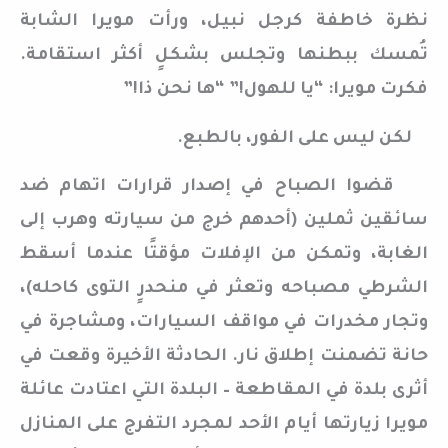
نظرة خاطفة كرجل نبيل، ورأت مويرا الشابة
تُمسك ببطنها وتجلس بشكلٍ أكثر استقامة.
فكرت مويرا: “يا للهول!” “ها نحن ذا!”
لكن ليس على الفور، بالطبع.
قضوا الصباح في إصدار قرارات اتهام ضد
سائقين ثملين (أحدهم خرج من سيارته وهرب إلى
الغابة، وتمكن من الإفلات مؤقتًا عندما أسقط
الشرطي مصباحه وتعثر في منحدرٍ التوى كاحله)،
وتجار مخدرات في مواقف السيارات، ومشاجرة في
حانة تضمنت إطلاق نار. الحادثة الأخيرة وقعت في
أثرى بلدة في المقاطعة – البلدة التي اعتادت عائلة
مويرا زيارتها أيام الأحد لمجرد التفرج على المنازل