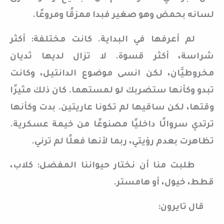
لسانه بحمض وهو صغير فبدا ممزقًا ومروعًا.
لم أعرفها في البداية. كانت مختلفة: أكثر
شراسة، أكثر قسوة. لا تزال لديها ثديان
مخروطيَّان، لكن انسى موضوع الدانتيل، وكانت
تبدو وكأنها ستضربك لو لمستهما. كان ذلك مثيرًا
وقتها، لكن ساقيها لم تكونا عاريتين. بدت وكأنها
ترتدي سروالًا داخليًا مصنوعًا من خيمة عسكرية.
تظاهرت بعدم رؤيتي، ربما لأنها فعلًا لم ترني.
طلبت منا أن نختار حيواننا المفضل: كلاب،
قطط، خيول، أو هامستر.
قال تايرون: