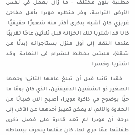
مطلية بلون مختلف – ما زال يعمل في نفس
الأرض الترابية، وخز منظره مويرا بأمل مفاجئ
غريزي كان أشبه بذكرى أكثر منه شعورًا حقيقيًا.
كانا قد اشتريا تلك الخزانة قبل ثلاثين عامًا تقريبًا
عندما انتقلا إلى أول منزل يستأجرانه (بدلًا من
شقة)، مليئين بخطط للشراء في النهاية. وقد
اشتريا. وخسرا.
فقدا تانيا قبل أن تبلغ عامها الثاني؛ وجهها
الصغير ذو الشفتين الدقيقتين، الذي كان يومًا ما
حيًّا بوضوح في ذاكرة مويرا، أصبح الآن ضبابًا من
الحلاوة والألم، لا يمكن تمييز أحدهما عن الآخر، إلى
درجة أن مويرا لم تعد قادرة على فصل ذكرى
طفلتها عمّا جرى لها. كان عقلها ينحرف ببساطة