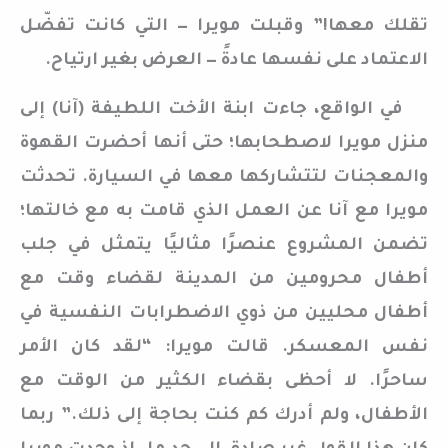
تقلك معها!” وقبلت مويرا — التي كانت تفضّل
الاعتماد على نفسها عادةً — العرض بغير ارتياح.
في الواقع، جاءت ابنة الأخت اللطيفة (آنا) إلى
منزل مويرا لاصطحابها؛ حتى أنها أحضرت القهوة
والمعجنات لتتشاركها معها في السيارة. تحدثت
مويرا مع آنا عن العمل الذي قامت به مع خالتها؛
تضمن المشروع عنصرًا مثاليًا يتمثل في جلب
أطفال محرومين من المدينة لقضاء وقت مع
أطفال محليين من ذوي الاضطرابات النفسية في
نفس المعسكر. قالت مويرا: “لقد كان الأمر
ساحرًا. لا أحظى بقضاء الكثير من الوقت مع
الأطفال، ولم أدرك كم كنت بحاجة إلى ذلك.” ربما