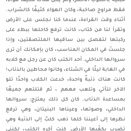
مبنية بالطوب الأحمر، ولم يكن هناك مكيف هواء،
فقط مراوح صاخبة، وكان الهواء كثيفًا كالشراب.
أثناء وقت القراءة، عندما كنا نجلس على الأرض
وتقرأ لنا من كتاب، كانت ترفع كاحلها ببطء على
ركبتها لتفصل بين ساقيها الملتصقتين، وإذا
جلستَ في المكان المناسب، كان بإمكانك أن ترى
سروالها الداخلي. أحد الكتب كان عن رجل مع كلابه
في الغابة ليلًا في الشتاء، وكانوا محاطين بالذئاب؛
كانت هناك ذئبةٌ واحدة، خدعت الكلاب واحدًا تلو
الآخر لتأتي وتلعب معهم ، ثم قتلتهم جميعًا
بمساعدة الذئاب. كان كل ذلك يمتزج: سروالها
الداخلي، وصوتها، وعيناها البنيتان، وهي ترفع
نظرها إلى أعيننا كلما ذهب كلبٌ إلى الذئبة وهي
تضرب بكفّيها الأرض. كنت أكره الكتب، لكنني