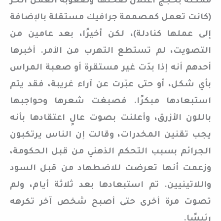
ممكنة بحجج اعتلال صحتها وصعوبة العمل الحر
(كانت تعمل كمصممة جرافيك مستقلة بالإضافة
إلى عملها كنادلة)، لكن أخيرًا، بعد عامين من
التصويت، لم تستطع التهرب من الأمر. أخبرها
أحدهم أنه إذا بدَت غير مستقرة أو صعبة المراس
بأي شكل، أو حتى عبّرت عن آراء غريبة، فقد يتم
استبعادها مبكرًا. فصبغت شعرها وحواجبها
باللون الأزرق، وأعلنت بصوت عالٍ اعتقادها بأنه
يجب تقنين المخدرات، وقالت إن الناس يرتكبون
الجرائم بسبب التحكم الذهني من قبل الحكومة،
وزعمت أنها تعرضت للاضطهاد من قبل السود
واللاتينيين. تم استبعادها بعد ثلاثة أيام، ولم
تصوت مرة أخرى حتى أصبح شخص آخر تكرهه
رئيسًا.