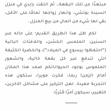
مبتعدًا عن تلك البقعة… ثم التقت بإيدي في منزل
السيدة بوتشي، وانهار زواجها تمامًا.على الأقل،
بقي لها شيء من المال من بيع المنزل .
لكم ظل هذا الطريق القديم؛ على حاله عبر
السنين: الملمس الخشن، واللافتات البالية
(“احتفظوا بيسوع في الميلاد”)، والخضرة الكثيفة
التي تندفع عبر كل بقعة خالية، والشعور
الملموس بوجود الحيواناتكم صمد هذا المكان
أمام الزمن! ربما، فكرت مويرا، ستكون هذه
التجربة مفيدة. لعل التركيز على مشاكل الآخرين،
كتغيير، سيكون أمرًا مُثريًا.
********