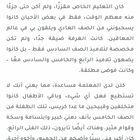
كان التعليم الخاص مقززًا، ولم أكن حتى جزءًا
منه معظم الوقت، فقط في بعض الأحيان كانوا
يسحبونني من الصف العادي ويلقون بي في عالم
المعاقين. كانت الغرفة ضيقة جدًا، ولم تكن
مخصصة لتلاميذ الصف السادس فقط – بل كانوا
يضعون تلاميذ الرابع والخامس والسادس معًا –
وكانت فوضى مطلقة.
كلن لدى المعلمة مساعدة، مما يعني أنك لا
تستطيع فعل أي شيء، وباقي الأطفال كانوا
متخلفين وقبيحين ما عدا كريس، تلك الطفلة من
الصف الخامس بأنف دهني كبير وابتسامة وسخة
وقوام مثير. وهناك أيضًا تايرون، ذلك الفتى الرائع.
كان أكبر مني سنًا وأضخم من الجميع، وأخوه أحرق