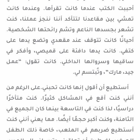
أحببت الكتب عندما كانت تقرأها. وعندما كانت
تمشي بين مقاعدنا لتتأكد أننا ننجز عملنا، كنت
تشعر بجسدها الناعم وتشم رائحتها الشخصية.
أحيانًا كانت تتوقف عند مقعدي وتضع يدها على
كتفي. كانت يدها دافئة على قميصي، وأفكر في
ساقيها وسروالها الداخلي. كانت تقول: “عمل
جيد، مارك”، وتُبتسم لي.
أستطيع أن أقول إنها كانت تحبني.على الرغم من
أنني كنت أقع في المشاكل كثيرًا. كنت متأخرًا
دراسيًا، لذا كنت في التاسعة بينما كان الجميع في
الثامنة، وكنت أكبر حجمًا أيضًا. مما يعني أنني كنت
أستطيع ضربهم في الملعب، خاصة ذلك الطفل