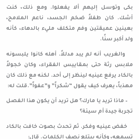
بكى وتوسل إليهم ألا يفعلوا. ومع ذلك، كنت
أشك. كان طفلاً ضخم الجسد، ناعم الملامح،
بعينين عميقتين وفم متكلف مليء بالدهاء، كأنه
ولد أكبر سنًا.
والغريب أنه لم يبد مدللاً. أهله كانوا يلبسونه
ملابس رثة حتى بمقاييس الفقراء، وكان خجولاً
بالكاد يرفع عينيه لينظر إلى أحد. لكنه مع ذلك كان
مهذباً، يعرف كيف يقول “شكراً” و”عفواً”.قلت له:
– ماذا تريد يا مارك؟ هل تريد أن يكون هذا الفصل
تجربة جيدة أم سيئة؟
خفض عينيه وفكر. ثم تحدث بصوت خافت بالكاد
تسمعه، وكأنه يبتلع نصف الكلمات. قال: