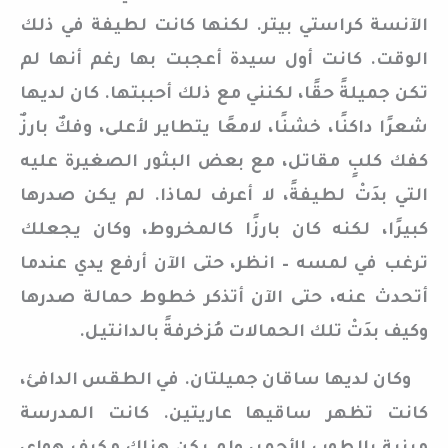
الآنسة كراستي بيتر. لكنها كانت لطيفة في ذلك
الوقت. كانت أول سيدة أعجبت بها رغم أنها لم
تكن جميلةً حقًا، لكنني مع ذلك أحببتها. كان لديها
شعرًا داكنًا، خشنًا، لامعًا يتطاير لأعلى، وفكٌ بارزٌ
كفك كلبٍ مقاتل، مع بعض البثور الصغيرة عليه
التي بدَتْ لطيفةً، لا أعرف لماذا. لم يكن صدرها
كبيرًا، لكنه كان بارزًا كالمخروط، وكان يجعلك
ترغب في لمسه – انظر، حتى الآن أرفع يدي عندما
أتحدث عنه، حتى الآن أتذكر خطوط حمالة صدرها
وكيف بدَتْ تلك الحمالات مُزخرفةً بالدانتيل.
وكان لديها ساقان جميلتان. في الطقس الدافئ،
كانت تظهر ساقيها عاريتين. كانت المدرسة