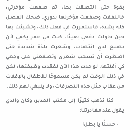
بقوة حتى التصقت بها، ثم صفعت مؤخرتي،
فالتففت وصفعت مؤخرتها بدوري. ضحك الفصل
كله بشدة، فاستمررت في فعل ذلك، وتشبثت بها
حين حاولت دفعي بعيدًا. كنت في عمر يكفي لأن
يصبح لدي انتصاب، وشعرت بلذة شديدة حتى
اضطرت أن تسحب شعري وتصفعني على وجهي
كي أفلتها. لو حدث هذا الآن لفقدت وظيفتها، لكن
في ذلك الوقت لم يكن مسموحًا للأطفال بالإفلات
من عقاب مثل هذه التصرفات، ولا ينبغي لهم ذلك.
كنا نذهب كثيرًا إلى مكتب المدير، وكان والدي
يقول عند مغادرتنا:
– حسنًا يا بطل!