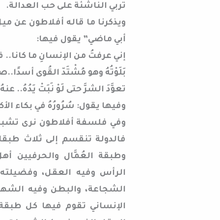
تربي الناشئة على حب العدالة.
ويذكرنا ما قاله أفلاطون عن ميل
أبي ماضي” يقول فيها:
إني عرفتُ من الإنسانِ ما كانا.. 
بَلَوْتُهُ وهو مُشْتَدّ القُوى أسد
تعوَّدَ الشرَّ حتى لَوْ نَبَتْ يَدُهُ.. ع
وفيها يقول: سُرُورُهُ في بكاء الأكثر
وفي فلسفة أفلاطون نرى تشبيهً
فالدولة تنقسم إلى ثلاث طبقا
وطبقة العُمَّال والحرفيين أ
الرأس وفيه العقل، وفضيلته 
الشجاعة، والبطن وفيه الشهوة
الإنساني تقوم فيها كل طبقة ب