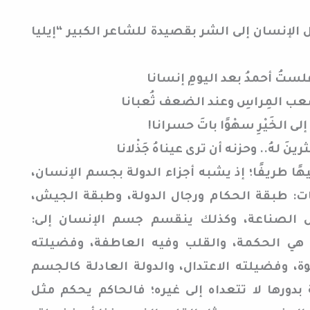
 الإنسان إلى الشر بقصيدة للشاعر الكبير “إيليا
فلستُ أحمدُ بعد اليومِ إنسانا
ًا..صعب المِراسِ وعند الضعف ثُعبانا
نهُ إلى الخَيْرِ سهْوًا باتَ حسرانا!
ينَ لهُ.. وحزنه أن ترى عيناهُ جَذْلانا
ا طريفًا؛ إذ يشبه أجزاء الدولة بجسم الإنسان،
ت: طبقة الحكام ورجال الدولة، وطبقة الجيش،
هل الصناعة، وكذلك ينقسم جسم الإنسان إلى:
هي الحكمة، والقلب وفيه العاطفة، وفضيلته
، وفضيلته الاعتدال، والدولة العادلة كالجسم
دورها لا تتعداه إلى غيره؛ فالحاكم يحكم مثل