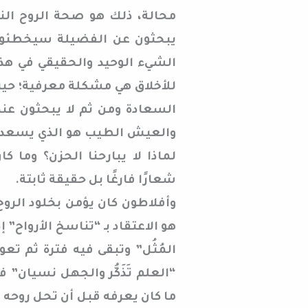
محالة، ذلك هو صحة الروح النا
يبحثون عن الفضيلة سيخطئون 
الشيء الوحيد والحقيقي في هذا
للأخلاق هي مشكلة معرفية؛ حيث 
السعادة ومن ثم لا يبحثون عنه
والعيش الطيب هو الذي يسعدهم
لماذا لا يبارحنا الحزن؟ وما 
شعارًا فارغًا بل حقيقة ثابتة.
وأفلاطون كان يؤمن بخلود الروح
هو الاعتقاد بـ “تناسخ الأرواح”
المُثُل” وتبقى فيه فترة ثم تع
“العلم تَذَكُّر والجهل نسيان” ف
ما كان يعرفه قبل أن تحل روحه 