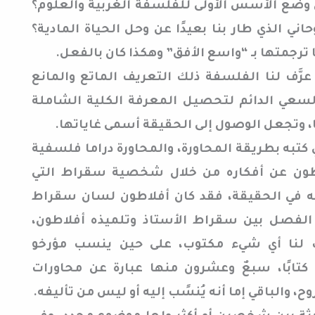
ي وضع الأسس الأولى للفلسفة الغربية والعلوم؟
حاني الذي طار بنا بعيدًا عن وحل الحياة المادية؟
 ترجمتها بـ “واسع الأفق” وهكذا كان بالفعل.
َّف لنا الفلسفة ذلك التعريف الماتع والمانع
 السعي الدائم لتحصيل المعرفة الكلية الشاملة
، وتجعل الوصول إلى الحقيقة أسمى غاياتها.
كتبه بطريقة المحاورة، والمحاورة دراما فلسفية
اطون عن أفكاره من خلال شخصية سقراط التي
له في الحقيقة، فقد كان أفلاطون لسان سقراط
الفصل بين سقراط الأستاذ وتلميذه أفلاطون،
 لنا أي شيء مكتوب، على حين ينسب مؤرخو
كتابًا، سبعٌ وعشرون منها عبارة عن محاورات
 والباقي إما أنه يُنسًب إليه أو ليس من تأليفه.