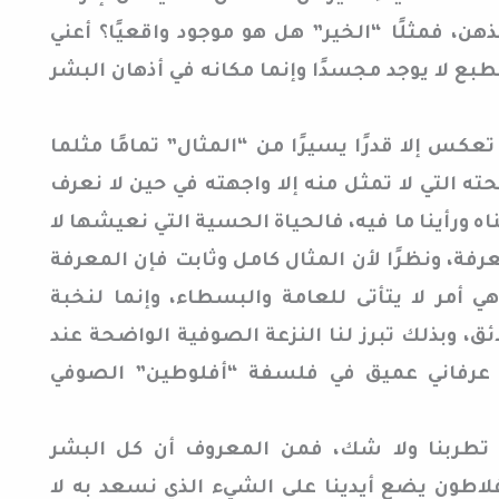
هن، فمثلًا “الخير” هل هو موجود واقعيًا؟ أعني
بع لا يوجد مجسدًا وإنما مكانه في أذهان البشر
كس إلا قدرًا يسيرًا من “المثال” تمامًا مثلما
ته التي لا تمثل منه إلا واجهته في حين لا نعرف
خلناه ورأينا ما فيه، فالحياة الحسية التي نعيشها لا
رفة، ونظرًا لأن المثال كامل وثابت فإن المعرفة
هي أمر لا يتأتى للعامة والبسطاء، وإنما لنخبة
ئق، وبذلك تبرز لنا النزعة الصوفية الواضحة عند
عرفاني عميق في فلسفة “أفلوطين” الصوفي
 تطربنا ولا شك، فمن المعروف أن كل البشر
لاطون يضع أيدينا على الشيء الذي نسعد به لا