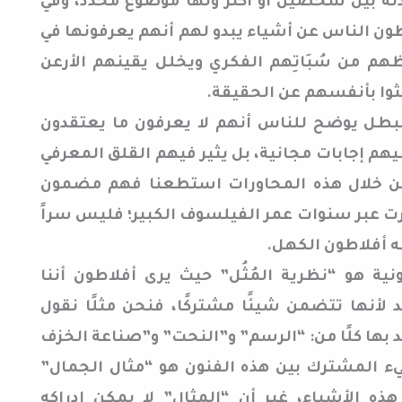
دثة بين شخصين أو أكثر ولها موضوع محدد، وفي
ن الناس عن أشياء يبدو لهم أنهم يعرفونها في
هم من سُبَاتِهم الفكري ويخلل يقينهم الأرعن
حثوا بأنفسهم عن الحقيقة.
البطل يوضح للناس أنهم لا يعرفون ما يعتقدون
يهم إجابات مجانية، بل يثير فيهم القلق المعرفي
من خلال هذه المحاورات استطعنا فهم مضمون
رت عبر سنوات عمر الفيلسوف الكبير؛ فليس سراً
 أفلاطون الكهل.
ية هو “نظرية المُثُل” حيث يرى أفلاطون أننا
أنها تتضمن شيئًا مشتركًا، فنحن مثلًا نقول
د بها كلًا من: “الرسم” و”النحت” و”صناعة الخزف
يء المشترك بين هذه الفنون هو “مثال الجمال”
ه الأشياء، غير أن “المثال” لا يمكن إدراكه