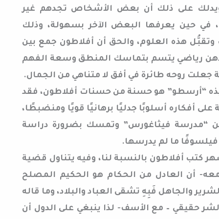
 ويدلك على ذلك أن بعض الأشخاص تجدهم غير
 في حين يعرفها البعض الآخر بسهولة، وذلك
وتقبُّل هذه العلوم، والحق أن أفلاطون جمع بين
: ذهن رياضي يتسم بتماسك المنطق وسعة الفهم
جعلت روحه طائرة في أفق لا متناهي من الجمال.
يذه “أرسطو” هو حسنة من حسنات أفلاطون، فقد
 أفكاره أسلوبًا جدليًا برهانيًا قويًا ومنضبطًا،
 من “مدرسة فيثاغورس” وتمسك بضرورة دراسة
 فيلسوفًا ما لم يدرسها.
ر كتب أفلاطون بالنسبة لنا، وفيه يتناول قضية
 معه- أن العادل من الحكام هو الحكيم المصلح
رير والجاهل فَبِهِ تشقى العباد والبلاد، وما قاله
لشر حقيقي – مع الأسف- لذا ينبغي على الدول أن