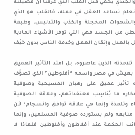
لجندي يحمي مثل القلب الذي عرفنا أن فضيلته
علم تساعد العقل في عمله، فالقلب هو الذي
الشهوات المخجلة والكذب والتدليس. وطبقة
بطن من الجسد فهي التي توفر الأشياء المادية
 بالعدل وإتقان العمل وخدمة الناس بدون حَيْف
تلامذته الذين عاصروه، بل امتد التأثير العميق
 يعيش في مصر واسمه “أفلوطين” الذي تصوَّف
ه تأثير عميق على رهبان المسيحية وصوفية
اره ما يُناسِب معتقداتهم، وعلاقة الصوفية
وتلمذة وإنما هي علاقة توافق وانسجام؛ لأن
منابعه ولم يستورده صوفية المسلمين، وإنما
نت الحكمة عند أفلاطون وأفلوطين فلماذا لا