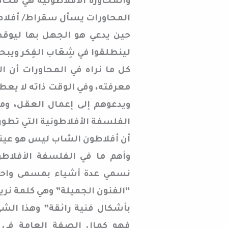
والمحاورة الأفلاطونية هي محا
المحاورات يسأل سقراط/ أفلاطو
حين يدعي هو الجهل بها ليوقظ
لينطلقوا في شِعَاب الفِكر ويب
كل ما نراه في المحاورات أن 
معرفته، وفي الوقت ذاته لا يعط
ويدعوهم إلى إعمال العقل، و
الفلسفة الأفلاطونية التي تطو
أن أفلاطون الشاب ليس هو عينه
وأهم ما في الفلسفة الأفلاطون
نسمي عدة أشياء بمسمى واحد ل
“الفنون الجميلة” وهي كلمة نري
بأشكال فنية رائقة” وهذا الش
فهو كمال الصفة العامة في هذ