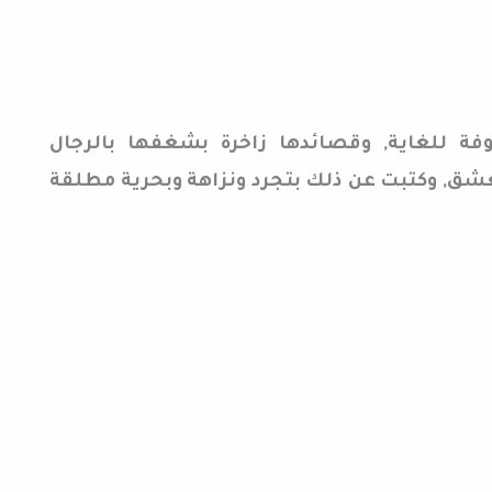
للغاية, وقصائدها زاخرة بشغفها بالرجال
لعشق, وكتبت عن ذلك بتجرد ونزاهة وبحرية مطلقة