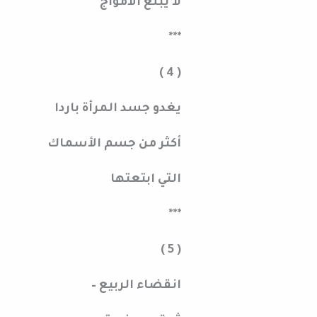
لا يبلغ الأمواج
***
( 4 )
يغدو جسد المرأة باردا
أكثر من جسم الأسماك
التي ابتعتها
***
( 5 )
انقضاء الربيع –