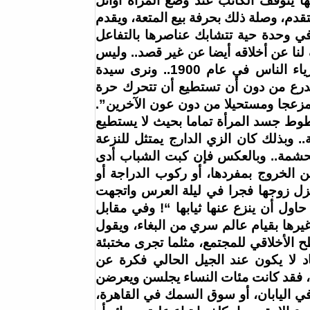
مس” التي صدرت بعد انتحاره عام 1942، وفيها يتوقف الكاتب عند وضع المرأة أوائل
تقدم، وصلة ذلك بحرفة بيع المتعة، ويقدم
 في وحدة حية تتشابك عناصرها بالتفاعل
 لنا عن أخلاقه أيضا عن غير قصد.. وليس
مصادفة أننا نضحك الآن، أي عام 1941، عندما نشاهد أزياء الناس في عام 1900.. ونرى سيدة
درع من دون أن تستطيع أن تتحرك حرة
 مزعجا ومستحيلا من دون عون الآخرين”.
خطوط جسد المرأة تماما بحيث لا يستطيع
 وبذلك كان الزي الدارج يمتثل للنزعة
لحشمة.. وبالعكس فإن كبت الشباب أدى
ن الخروج بمفردها، أو ركوب الدراجة أو
زل زوجها فجرا في ليلة العرس واتجهت
اول أن ينزع عنها ثيابها “! وفي مقابل
غيرها بقيام عالم سري من البغاء، ويقول
الأخلاقي للمجتمع، مثلما تجرى مختبئة
 لا يكون عند الجيل الحالي فكرة عن
ولى، فقد كانت مئات النساء يجلسن ويعرضن
ي اليابان، أو سوق السمك في القاهرة،