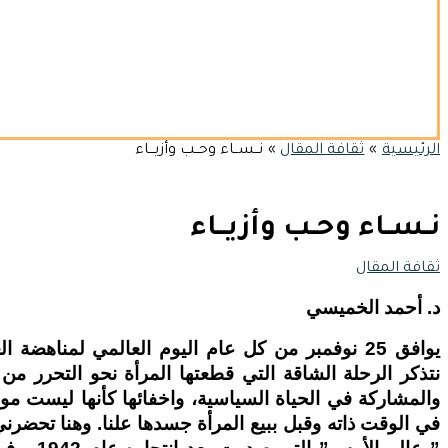
الرئيسية
ثقافة المقال
نــســاء وحــب وأزيـــاء
نــســاء وحــب وأزيـــاء
ثقافة المقال
د. أحمد الخميسي
يوافق 25 نوفمبر من كل عام اليوم العالمي لمناهض
نتذكر الرحلة الشاقة التي قطعتها المرأة نحو التحرر من
والمشاركة في الحياة السياسية، واخفائها كأنها ليست موجود
في الوقت ذاته وقبل ببيع المرأة جسدها علنا. وهنا تحضرن