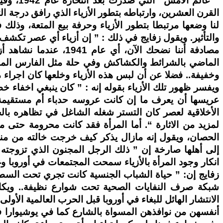
” عالم الأ
القرن العشرين، وارتباطه بتطور الأزياء الذي رافق درجة ال
لنا وضعها مرتبطا بتطور الأزياء وحرفة بيع المتعة، وذلك
والتأثير. ويقول زفايج في ذلك : ” إن أزياء أي عصر تكشف
الماضي بالشرائط والكشاكش وفي حلة مثل الفارس الم
وخفيفة.. فضلا عن أن لبس هذه الأزياء وخلعها كان اجراء
ويفسر ظهور تلك الأزياء بقوله إنه : ” كان ينبغي اخفاء 
عريسها أن يعرف ما إن كانت عروسه حدباء أم مستقيمة..
الأخلاقية لعصر كان التستر شغله الشاغل في تظاهره با
لمزيد من الاثارة “. أما المرأة فقد كانت محرومة حتى م
الحصان، ويقول إنه مازال يذكر كيف خرجت خالته من من
إلى أهلها صارخة إن ” ذلك الرجل المجنون الذي تزوجته ح
انكار وجود المرأة بالأزياء سمحت المجتمعات في أوروبا و
زفايج إن: ” حياة الشباب الجنسية كانت تجري تحت السطح 
شبكة صرف النفايات الصحية تحت شوارع نظيفة.. ويكاد
الانتشار الهائل للبغاء في أوروبا قبل الحرب العالمية الأ
أنفسهن من نوافذهن المسواة بالشارع كما في يوشيوارا ف