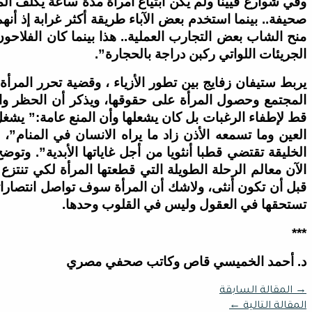
وفي شوارع فيينا ولم يكن ابتياع امرأة مدة ساعة يكلف المرء
صحيفة.. بينما استخدم بعض الآباء طريقة أكثر غرابة إذ أن
منح الشاب بعض التجارب العملية.. هذا بينما كان الفلاح
الجريئات اللواتي ركبن دراجة بالحجارة”.
يربط ستيفان زفايج بين تطور الأزياء ، وقضية تحرر المرأة
المجتمع وحصول المرأة على حقوقها، ويذكر أن الحظر وا
قط لإطفاء الرغبات بل كان يشعلها وأن المنع عامة:” يشغل 
العين وما تسمعه الأذن زاد ما يراه الانسان في المنام”
الخليقة تقتضي قطبا أنثويا من أجل غاياتها الأبدية”. وتو
الآن معالم الرحلة الطويلة التي قطعتها المرأة لكي تنتزع
قبل أن تكون أنثى، ولاشك أن المرأة سوف تواصل انتصاراته
تستحقها في العقول وليس في القلوب وحدها.
***
د. أحمد الخميسي قاص وكاتب صحفي مصري
→
المقالة السابقة
المقالة التالية
←