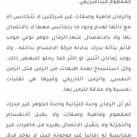
كمفهوم ميتافيزيقي.
والزمان ماهية وصفات غير مدركتين لا تتجانس الا
مع ذاتها لعدم وجود ما يتجانس معها لا بالاتصال
بها ولا بالانفصال عنها.الزمان جوهر نوعي موحد
قائم بذاته يدرك بدلالة حركة الاجسام بداخله.. ولا
يوجد زمانان اثنين او اكثر كما يحلو للبعض ذلك.
وكل استنساخ لعدة طبعات من الزمن مثل الزمن
النفسي, والزمن التاريخي وغيرها هي تقلبات
نفسية ولا علاقة للزمن بها.
ثم أن الزمان وحدة كليّانية واحدة كجوهر غير مدرك
كمفهوم وماهية وصفات ولا يقبل الانقسام
والتجزئة ولا يتقّبل الاتصال بغيره من ماهيات غير
مجانسة له زمانيا غير موجودة حيث لا يوجد فرق