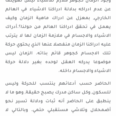
وجود الزمان كجوهر ملازم للاشياء ليس تعويضا
عن عدم ادراكه بدلالة ادراكنا الاشياء في العالم
الخارجي, بمعزل عن ادراك ماهية الزمان وكيف
يعمل في تحقق ادراكنا العالم من حولنا؟.أدراك
الاشياء والاجسام في ملازمة الزمان لها لا يترتب
عليه ادراكنا الزمان منفصلا عنها الذي يحتوي حركة
تلك الاجسام كجوهر قائم بذاته. الزمان ليس
موضوعا يدركه العقل لوحده بغير دلالة حركة
الاشياء والاجسام داخله.
الحاضر حسب أدعائهم ينتسب للحركة وليس
للسكون, وكل ساكن مدرك يصبح حقيقة, وهو ما لا
ينطبق على الحاضر أنه ثبات ودلالة تسير نحو
أضمحلال وتلاشي مستقبلي حتمي. وبالتالي لا