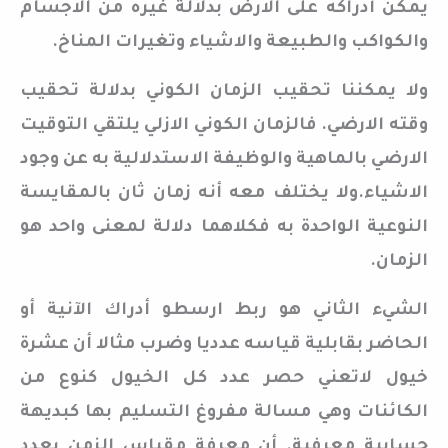
يمكن أدراكه على الارض بدلالة غيره من الاجسام
والكواكب والطبيعة والاشياء وتغيرات المناخ.
ولا يمكننا تحقيب الزمان الكوني بدلالة تحقيب
وقته الارضي. فالزمان الكوني الازلي يلتقي التوقيت
الارضي بالماهية والوظيفة الاستدلالية به عن وجود
الاشياء.ولا يختلف معه أنه زمان ثان بالمقايسة
النوعية الواحدة به فكلاهما دلالة لمعنى واحد هو
الزمان.
الشيء الثاني هو ربط ارسطو أدراك الآنية أو
الحاضر بقابلية قياسه عدديا وضرب مثالا أن عشرة
خيول لاتعني حصر عدد كل الخيول كنوع من
الكائنات وهي مسالة مفروغ التسليم بها كبديهة
حسابية معرفية. أن معرفة مقياس الزمن بعدد