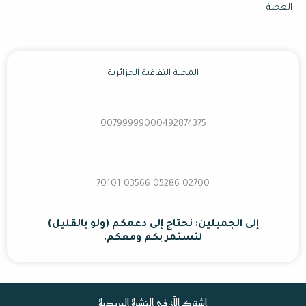
العجلة
المجلة الثقافية الجزائرية
00799999000492874375
02700 70101 03566 05286
إلى الجميلين: نحتاج إلى دعمكم (ولو بالقليل)
لنستمر بكم ومعكم.
اشترك الآن في النشرة البريدية