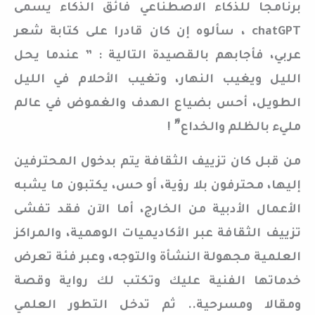
برنامجا للذكاء الاصطناعي فائق الذكاء يسمى
chatGPT ، سألوه إن كان قادرا على كتابة شعر
عربي، فأجابهم بالقصيدة التالية : ” عندما يحل
الليل ويغيب النهار، وتغيب الأحلام في الليل
الطويل، أحس بضياع الهدف والغموض في عالم
مليء بالظلم والخداع”ّ !
من قبل كان تزييف الثقافة يتم بدخول المحترفين
إليها، محترفون بلا رؤية، أو حس، يكتبون ما يشبه
الأعمال الأدبية من الخارج، أما الآن فقد تفشى
تزييف الثقافة عبر الأكاديميات الوهمية، والمراكز
العلمية مجهولة النشأة والتوجه، وعبر فئة تعرض
خدماتها الفنية عليك وتكتب لك رواية وقصة
ومقالا ومسرحية.. ثم تدخل التطور العلمي