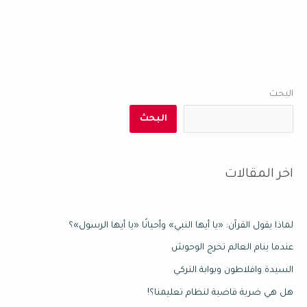
البحث
البحث
اخر المقالات
لماذا يقول القرآن: «يا أيها النبي» وأحيانًا «يا أيها الرسول»؟
عندما ينام العالم تخرج الوحوش
السيدة وافلاطون وبوابة التركي
هل هي ضربة قاضية لنظام تعليمنا؟!