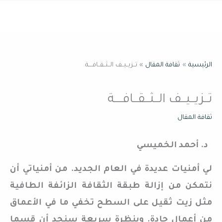
خطي
القائمة
لى
لمحتوى
الرئيسية
ثقافة المقال
تــزيــيــف الــثــقــافــــة
تــزيــيــف الــثــقــافــــة
ثقافة المقال
د. أحمد الخميسي
لي أمنيات عديدة في العام الجديد. من أمنياتي أن
نتمكن من إزالة طبقة الثقافة الزائفة الطافية
مثل زيت ثقيل على السطح تخفي ما في الأعماق
من أعمال جادة. وبنظرة سريعة سنجد أن قسما