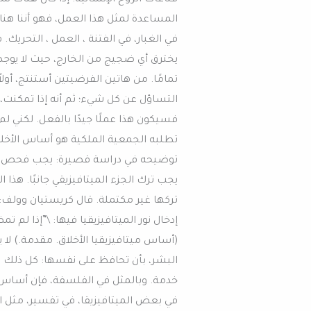
المساعدة لمثل هذا العمل، فهو أننا هنا
في الغبار، في الفتنة ، العمل ، التحريك.
يخترق أي ضجيج من الخارج، حيث لا يوجد تم
تمامًا. من هاتين الفرضيتين أستنتج، أول
التساؤل عن كل شيء؛ ثم أنه إذا تمكنت
فسيكون هذا عملًا جيدًا بالفعل. لكني لم 
تطلبه الجمعية الملكية هو أساس الأخلاق،
توضيحه في دراسة قصيرة: يجب فحص ال
يجب ترك الجزء الميتافيزيقي جانبًا. هذ
تركها غير مكتملة. قال كريستيان وولف:
إدخال نور الميتافيزيقيا فيها: \”إذا لم ت
(أساس ميتافيزيقيا الأخلاق. مقدمة.) لا 
البشر، بأن تحافظ على نفسها: كل ذلك 
خدمة. وبالمثل في الفلسفة، فإن أساس ال
في بعض الميتافيزيقا، في تفسير، مثل ال