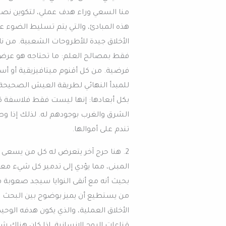
منا السعي وراء هدف عملي، لتكوين نصي
هذه المبادئ، والتي يتم تسليط الضوء ع
الأخلاق جيدة للأطروحات الشعبية. من ناح
فقط بمصالح العلم: ما تحتاجه هو عرض 
فرضية. من كل أقنوم ميتافيزيقية أو أس
للمبدأ النهائي لطريقة العيش الصحيحة.
بكل أبعادها: إنها ليست فقط فلاسفة كل 
الشرق والغرب بوجودهم له. لذلك إذا وصلن
تندم على أموالها.
2. هنا حرج آخر يتعرض له كل من يسعى إل
المبنى، مما يؤدي إلى تدمير كل شيء معه.
بحيث أنه مع أنقى النوايا سيجد صعوبة ف
من يستطيع أن يميز بوضوح بين البحث ال
الأخلاق العملية، والذي يكون هدفه الوح
قناعات الروح الإنسانية. إذا كان هناك شي