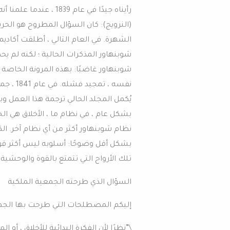
رأيناه جيدًا في عام 39
(النرويج): كان السؤال المطروح هو الحر
الشهرة. في العام التالي ، أطلقت أكادي
شوبنهاور المذكرات الحالية ؛ لكنه لم يح
شوبنهاور غاضبًا: بهذه المرونة الخاصة ب
نفسه ، 
يُكمل المجلد الحالي ترجمة هذا العمل وب
بشكل عام ، في نظام ما ، الأخلاق هي الج
نظام شوبنهاور أكثر من أي نظام آخر. ا
بشكل أقل وضوحًا: أسلوبه ليس أكثر قوة، 
تلك الأرواح التي تتمتع بالقوة والوحشية،
السؤال الذي طرحته الجمعية الملكية
إليكم المصطلحات التي طرحت بها الجمع
\”نظرًا لأن الفكرة البدائية للأخلاق ، أ