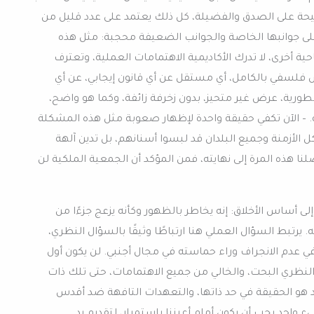
حة على الصدق والفضيلة، كل ذلك يعتمد على عدد قليل من
لى جوانبها الخاصة والجوانب الضعيفة محجبة: مثل هذه
ية أخرى، لا تدرك الأكاديمية الاهتمامات العملية، وتعترف
فلسفي بالكامل، أي مستقل عن أي قانون إيجابي، عن أي
طورية، عرض غير متحيز، بدون زخرفة زائفة، وكما هو واضح،
 – الآن تكفي حقيقة واحدة لإظهار صعوبة مثل هذه المشكلة
الأزمنة وجميع البلدان قد لبسوا أسنانهم، بل تدين آلهة
ا هذه المرة إلى نهايته، فمن المؤكد أن الجمعية الملكية لن
ى أساس الأخلاق: إنه يخاطر بالظهور وكأنه يزعج جزءًا من
 يرتبط السؤال العملي هنا ارتباطًا وثيقًا بالسؤال النظري،
ي عدم الانجراف وراء حماسته في مجال أجنبي. لن يكون أول
نظري البحت، والخالي من جميع الاهتمامات، حتى تلك ذات
يد هو الحقيقة في حد ذاتها، والتعهدات التافهة ضد أقدس
ء واحد يجب أن يكون أمام أعيننا باستمرار، لتقديم يد