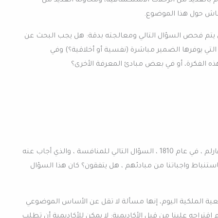
م بالعديد من الرحلات الاستكشافية، ومحاولة العديد من
نقاش حول هذا الموضوع.
أن يتم فحص السؤال التالي ومعالجته بدقة: هل يجب البحث عن
التي يوفرها الضمير مباشرة (نفسية أو أخلاقية؟) وفي
ذه الفكرة، أو في بعض مبادئ المعرفة الأخرى؟
طرحت الجمعية الملكية الهولندية في هارلم ، في عام 1810 ، السؤال التالي للمنافسة ، والذي أجاب عنه
ستنباط واجباتنا من مبادئهم ، هل يتفقون؟ كان هذا السؤال
معية الملكية اليوم، إنها مسألة لا تقل عن الأساس الموضوعي
تم اقتراحه علينا من قبل الأكاديمية: لا يمكن للأكاديمية أن تطلب