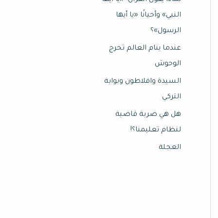
لماذا يقول القرآن: «يا أيها
النبي» وأحيانًا «يا أيها
الرسول»؟
عندما ينام العالم تخرج
الوحوش
السيدة وافلاطون وبوابة
التركي
هل هي ضربة قاضية
لنظام تعليمنا؟!
العجلة