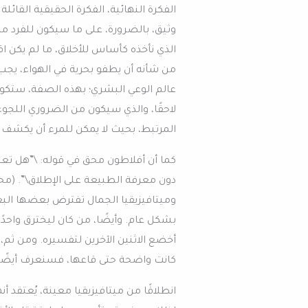
الفكرة النهائية، الفكرة الحقيقية القا
وثيق، بالضرورة، على ما سيكون للفرد من 
الذي نأخذه كأساس للأخلاق، ما لم يكن اق
من شأنه أن يطفو بحرية في الهواء، يجب أ
عالم الوعي البشري؛ بهذه الصفة، ستكو
لاحقًا، والذي سيكون من الضروري اللجوء
المرتبط، بحيث لا يمكن للمرء أن يكشف جزء
كما أن أفلاطون محق في قوله: \”هل تع
دون معرفة الطبيعة على الإطلاق\”. (محاو
وميتافيزيقيا الجمال تفترض بعضها البع
بشكل عام. وأيضًا، من كان ليخترق واحدً
أخضع الاثنين الآخرين لتفسيره. ومن ثم، 
كانت واضحة حتى قاعها، فسنعرف أيضًا و
انطلاقًا من ميتافيزيقيا معينة، يُعتقد