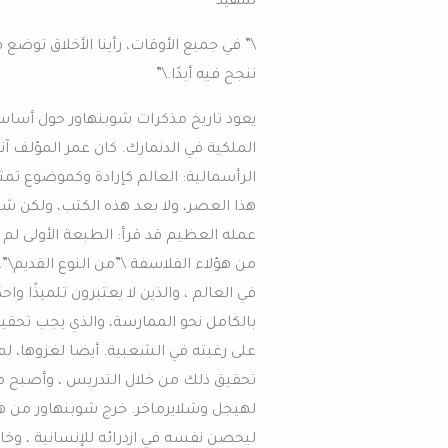
تمهيد
\” في جميع الأوقات، رأينا الأخلاق توض
ننجح فيه أبدًا.\”
الرأسمالية: العالم كإرادة وكموضوع تمث
هذا العصر، ولا بعد هذه الكتب، ولكن شو
من هؤلاء الفلاسفة \”من النوع القديم\”، 
في العالم ، والذين لا يعتبرون تلميذًا وا
بالكامل نحو الممارسة، والذي يجب تحقيق
تحقيق ذلك من خلال التدريس ، وأصبح م
لهيجل وشلايرماخر. خرج شوبنهاور من هات
ليحصن نفسه في ازدرائه للإنسانية ، وخ