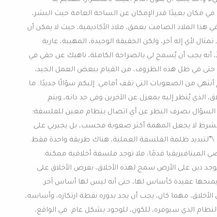
 في مكان بعيدًا قدر الإمكان عن الساحة العامة حيث البشر،
 في هذا الملاذ الصامت بعمق، ملاذ الأكاديمية، حيث لا يمكن أن
ثال لأي إله آخر، ولكن الحقيقة الوحيدة، المهيبة، عارية
اً، أنه يجب أن يُسمح لي بالصراحة الكاملة، ناهيك عن حقي في
، حتى في ظل هذه الظروف، من القيام ببعض العمل الجيد،
أنتهي من الصعوبات التي تقف أمامي. إليكم سؤالًا جديدًا: ما
 الذي يُنظر إليه بمعزل عن الآخرين وفي حد ذاته، ويتم
سؤال بصرف النظر عن أي اتصال بنظام معين للفلسفة؛
ا الشرط لا يجعل المهمة أكثر صعوبة فحسب، بل يجبرني على
 \”لتبديد ظلمة الفلسفة العملية، هناك طريقة واحدة فقط:
مضي الميتافيزيقيا قدمًا، فلا توجد فلسفة أخلاقية ممكنة.
يوجد دين على الأرض سمح لهذه الأخلاق، بفرض الأخلاق على
يمنحها عقيدة كأساس لها، حتى أنه ليس لها أساس آخر.
أخلاق، مهما كان، يجب أن يجد بدوره نقطة ارتكازه، وأساسه،
نظام الذي سيوفره، للكون، للوجود بشكل عام. في الواقع،