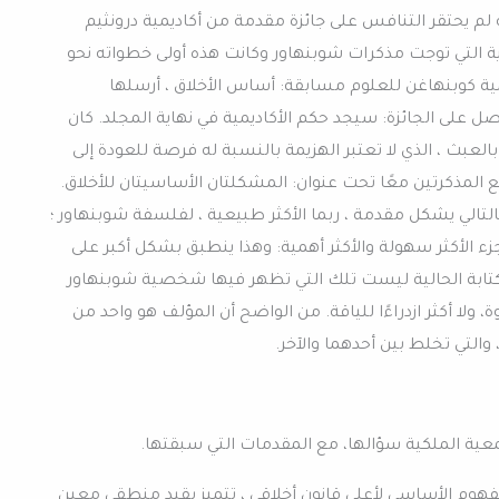
18 ، عندما علمنا أنه لم يحتقر التنافس على جائزة مقدمة من أكاديمية درونثيم
ية التي توجت مذكرات شوبنهاور وكانت هذه أولى خطواته نحو
مية كوبنهاغن للعلوم مسابقة: أساس الأخلاق ، أرسلها
صل على الجائزة: سيجد حكم الأكاديمية في نهاية المجلد. كان
العبث ، الذي لا تعتبر الهزيمة بالنسبة له فرصة للعودة إلى
تمجيد فشله. في عام 1841 ، جمع المذكرتين معًا تحت عنوان: المشكلتان الأساسيتان للأخلاق.
التالي يشكل مقدمة ، ربما الأكثر طبيعية ، لفلسفة شوبنهاور ؛
زء الأكثر سهولة والأكثر أهمية: وهذا ينطبق بشكل أكبر على
لكتابة الحالية ليست تلك التي تظهر فيها شخصية شوبنهاور
ولا أكثر ازدراءًا للياقة. من الواضح أن المؤلف هو واحد من
 والتي تخلط بين أحدهما والآخر.
ية الملكية سؤالها، مع المقدمات التي سبقتها.
و المفهوم الأساسي لأعلى قانون أخلاقي ، تتميز بقيد منطقي معين