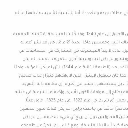
ع في عظات جيدة ومتعددة: أما بالنسبة لتأسيسها، فهذا ما لم
يعود تاريخ مذكرات شوبنهاور حول أساس الأخلاق إلى عام 1840: وقد كُتبت لمسابقة افتتحتها الجمعية
الملكية في الدنمارك. كان عمر المؤلف آنذاك اثنين وخمسين عامًا؛ لمدة 21 عامًا، كان قد نشر أعماله
يل. عادة لا يبدأ الفيلسوف في المشاركة في المسابقات في
بنهاور لم يكن لديه وسيلة أخرى للتعريف بنفسه. لم يكن
عمله العظيم قد قرأ: الطبعة الأولى لم تنفد بعد (الطبعة الثانية عام 1844). الآن لم يكن المؤلف واحدًا
كما كان سيقول لايبنيز ، الذين لا يهمهم كثيرًا إحداث ضجيج
حدًا ، بل يستحقهم ، حشد من القراء. إن نظامه ذاته، الموجه
ه يحتاج إلى موافقة الكون بأسره، وإضفاء الشرعية في عينيه
على رغبته في الشعبية. أيضا لغزوها، لم يهمل أي شيء. في عام 1822 ، في عام 1825 ، حاول عبثًا
حاضرًا خاصًا في جامعة برلين: لم يكن هناك سوى مدققين
ين المحاولتين دون أن يربح أي شيء لنظامه ، إن لم يكن
اصة ضد أساتذة الفلسفة. ومع ذلك ، لم يتخلَّ عن طموحه.