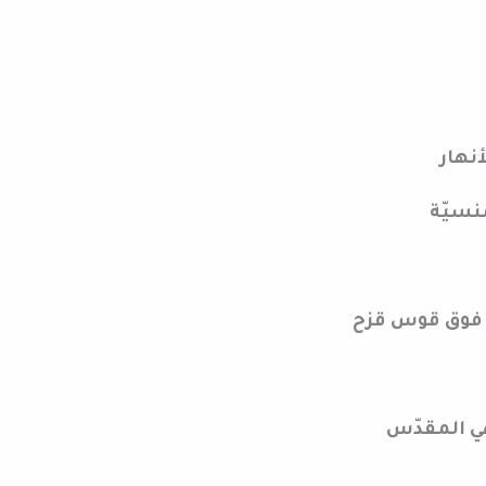
أنهار
منسيّة
ين فوق قوس قزح
هي المقدّس