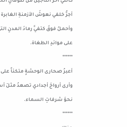
كأنني آخرُ الناجين من طوفانِ الخر
أجرُّ خلفي نعوشَ الأزمنةِ الغابرة
وأحملُ فوقَ كتفيَّ رمادَ المدنِ ال
على موائدِ الطغاة.
******
أعبرُ صحارى الوحشةٍ متكئاً على 
وأرى أرواحَ أجدادي تصعدُ مثلَ أ
نحوَ شرفاتِ السماء.
******