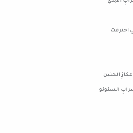
ابِ الأبدي
تي احترقت
عكازِ الحنين
سرابِ السنونو