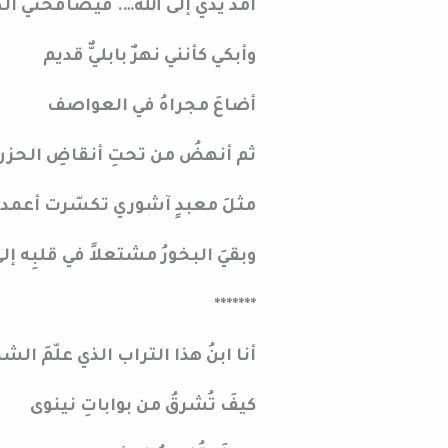
أمدُّ يدي إلى الله…. فيصافحني 
وأبكي كأنني نهرٌ بابليٌّ قديم
أضاعَ مجراهُ في العواصف
ثم أنهضُ من تحتِ أنقاضِ الحزن
مثلَ معبدٍ آشوري تكسّرت أعمدت
وبقيَ البخورُ مشتعلاً في قلبِه إلى
*******
أنا ابنُ هذا التراب الذي علّمَ ال
كيفَ تُشرقُ من بواباتِ نينوى