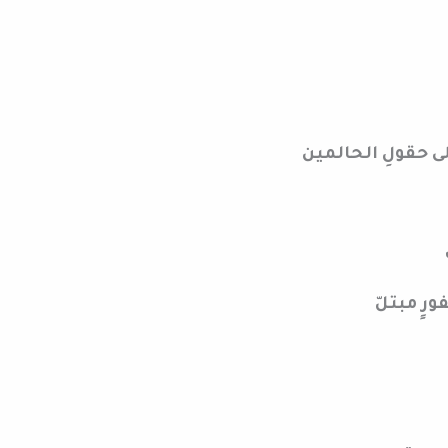
لى حقولِ الحالمين
ٍ مبتلّ