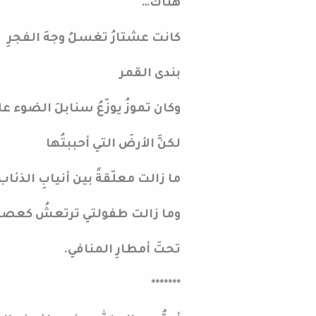
هناك…
كانت عشتارُ تغسلُ وجهَ الفجرِ
بندى القمر
وكان تموزُ يوزّعُ سنابلَ الضوء ع
لكنَّ الأرضَ التي أحببتُها
ما زالت معلّقةً بين أنيابِ الذئاب
وما زالت طفولتي ترتعشُ كعصفور
تحتَ أمطارِ المنافي.
*******