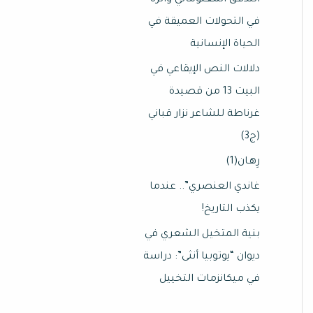
التدفق المعلوماتي وأثره
في التحولات العميقة في
الحياة الإنسانية
دلالات النص الإيقاعي في
البيت 13 من قصيدة
غرناطة للشاعر نزار قباني
(ج3)
رِهـان(1)
غاندي العنصري”.. عندما
يكذب التاريخ!
بنية المتخيل الشعري في
ديوان “يوتوبيا أنثى”: دراسة
في ميكانزمات التخييل