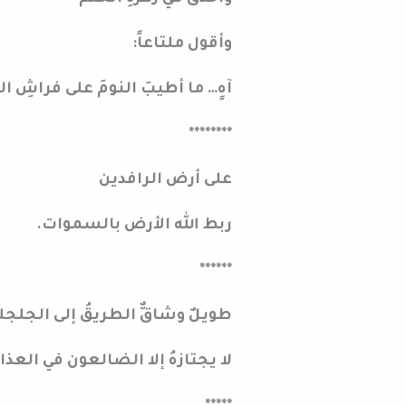
وأقول ملتاعاً:
آهٍ… ما أطيبَ النومَ على فراشِ 
********
على أرض الرافدين
ربط الله الأرض بالسموات.
******
طويلٌ وشاقٌّ الطريقُ إلى الجلجل
لا يجتازهُ إلا الضالعون في العذا