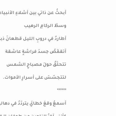
*****
أبحثُ عن ذاتي بين أشلاءِ الأنبياء
وسطَ الركامِ الرهيب
أطاردُ في دروبِ الليل قطعانَ ذب
أتقمّصُ جسدَ فراشةٍ عاشقة
تتحلّقُ حولَ مصباحِ الشمس
لتتجسّسَ على أسرارِ الأموات.
******
أسمعُ وقعَ خطايَ يتردّدُ في دهاليزِ