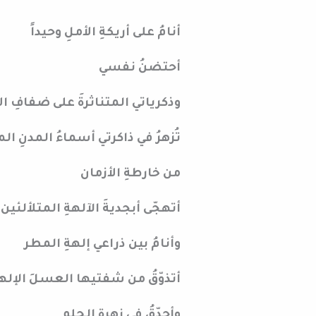
أنامُ على أريكةِ الأملِ وحيداً
أحتضنُ نفسي
وذكرياتي المتناثرةَ على ضفافِ ال
تُزهرُ في ذاكرتي أسماءُ المدنِ ال
من خارطةِ الأزمان
أتهجّى أبجديةَ الآلهةِ المتلألئ
وأنامُ بين ذراعي إلهةِ المطر
أتذوّقُ من شفتيها العسلَ الإل
وأحدّقُ في زهرةِ الحلم