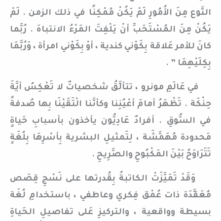
النَّوع مِنَ الأُمُورِ لَمْ يَكُنْ مُمْكِنًا في ذلك الزمن . لَمْ
يَكُنْ مِنَ المُسْتَحَبِّ أنْ يَلْفِتَ المَرْءُ الانتباهَ . رُبَّما
كانَ للأمر عَلاقة بِكَوْني كندية ، أوْ بِكَوْني امرأة ، وَرُبَّمَا
بِكِلَيْهِمَا ” .
في عَالَمِ مونرو ، تتألَّقُ شخصياتٌ لا تَعْكِسُ أيَّةَ
حِنْكَة . تَظْهَرُ أمامَ أعْيُنِنا وكأنَّنا الْتَقَيْنَا بِها صُدفةً
في السُّوقِ . أفرادٌ عَادِيُّون يأخذون بأسبابِ حَياةٍ
مَحدودة مُهَمَّشَة ، لِتَمثيلِ البشرية بِأسْرِهَا بِلُغَةٍ
تَتَرَاوَحُ بَيْنَ المَكْبُوحِ والصَّرِيحِ .
وَقَدْ تَمَيَّزَتْ الكاتبةُ بِقُدرتها على نَسْجِ قِصَص
مُعَقَّدَة ذات عُمْق فِكري وعاطفي ، باستخدامِ لُغَة
بسيطة وواقعية ، والتركيزِ عَلى تفاصيلِ الحَياةِ