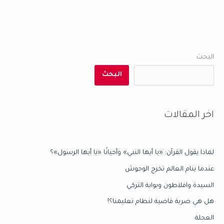
البحث
البحث
اخر المقالات
لماذا يقول القرآن: «يا أيها النبي» وأحيانًا «يا أيها الرسول»؟
عندما ينام العالم تخرج الوحوش
السيدة وافلاطون وبوابة التركي
هل هي ضربة قاضية لنظام تعليمنا؟!
العجلة