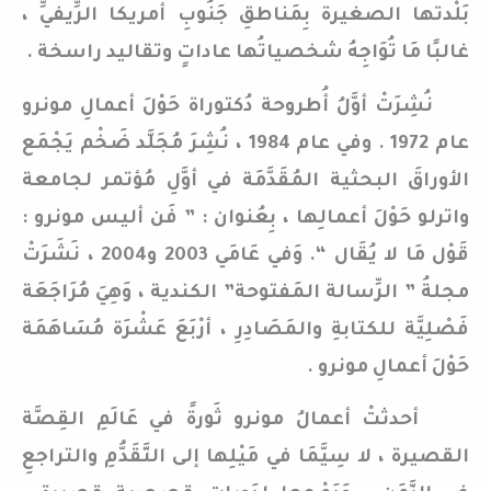
بَلْدتها الصغيرة بِمَناطقِ جَنُوبِ أمريكا الرِّيفيِّ ،
غالبًا مَا تُوَاجِهُ شخصياتُها عاداتٍ وتقاليد راسخة .
نُشِرَتْ أوَّلُ أُطروحة دُكتوراة حَوْلَ أعمالِ مونرو
عام 1972 . وفي عام 1984 ، نُشِرَ مُجَلَّد ضَخْم يَجْمَع
الأوراقَ البحثية المُقَدَّمَة في أوَّلِ مُؤتمر لجامعة
واترلو حَوْلَ أعمالِها ، بِعُنوان : ” فَن أليس مونرو :
قَوْل مَا لا يُقَال “. وَفي عَامَي 2003 و2004 ، نَشَرَتْ
مجلةُ ” الرِّسالة المَفتوحة” الكندية ، وَهِيَ مُرَاجَعَة
فَصْلِيَّة للكتابةِ والمَصَادِرِ ، أرْبَعَ عَشْرَة مُسَاهَمَة
حَوْلَ أعمالِ مونرو .
أحدثتْ أعمالُ مونرو ثَورةً في عَالَمِ القِصَّة
القصيرة ، لا سِيَّمَا في مَيْلِها إلى التَّقَدُّمِ والتراجعِ