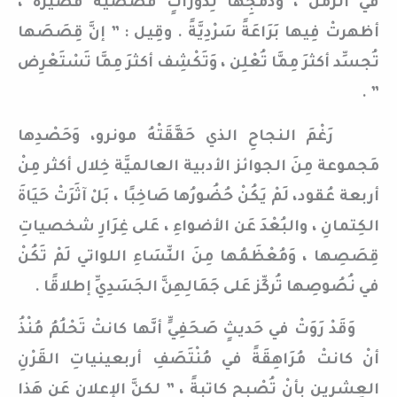
في الزَّمَن ، وَدَمْجِها لِدَوراتٍ قصصية قصيرة ،
أظهرتْ فِيها بَرَاعَةً سَرْدِيَّةً . وقِيل : ” إنَّ قِصَصَها
تُجسِّد أكثرَ مِمَّا تُعْلِن ، وَتَكْشِف أكثرَ مِمَّا تَسْتَعْرِض
” .
رَغْمَ النجاحِ الذي حَقَّقَتْهُ مونرو، وَحَصْدِها
مَجموعة مِنَ الجوائز الأدبية العالميَّة خِلال أكثر مِنْ
أربعة عُقود، لَمْ يَكُنْ حُضُورُها صَاخِبًا ، بَلْ آثَرَتْ حَيَاةَ
الكِتمانِ ، والبُعْدَ عَن الأضواءِ ، عَلى غِرَارِ شخصياتِ
قِصَصِها ، وَمُعْظَمُها مِنَ النِّسَاءِ اللواتي لَمْ تَكُنْ
في نُصُوصِها تُركِّز عَلى جَمَالِهِنَّ الجَسَدِيِّ إطلاقًا .
وَقَدْ رَوَتْ في حَديثٍ صَحَفِيٍّ أنَّها كانتْ تَحْلُمُ مُنْذُ
أنْ كانتْ مُرَاهِقَةً في مُنْتَصَفِ أربعينياتِ القَرْنِ
العِشرين بأنْ تُصْبح كاتبةً ، ” لكنَّ الإعلان عَن هَذا