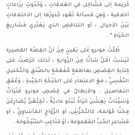
كَريمة إلى مَشَاكِل في العَلاقاتِ ، وَحُدُوثِ نِزَاعاتٍ
أخلاقية ، وَهِيَ مَسألة تَعُود جُذورُها إلى الاختلافاتِ
بَيْنَ الأجيال ، أو التناقضِ الذي يَعْتَري مَشاريعَ
الحَيَاةِ ” .
ظَلَّتْ مونرو عَلى يَقينٍ مِنْ أنَّ القِصَّة القصيرة
لَيْسَتْ أقَلَّ شأنًا مِنَ الرِّوايةِ ، لَذلك حَرَصَتْ عَلى
كِتابةِ القِصَصِ بعاطفةٍ مُفْعَمَةٍ بالصِّدْقِ والتَّحْليلِ
النَّفْسِيِّ ، معَ الاعتمادِ عَلى الحَبْكَةِ الجَيِّدةِ ، وَعُمْقِ
التفاصيل . والأبطالُ في قِصَصِ مونرو فَتَيَاتٌ
وَسَيِّدَاتٌ يَعِشْنَ حَيَاةً تَبْدُو عاديَّةً ، لَكِنَّهُنَّ يُصَارِعْنَ
مِحَنًا مُؤلمة، كالتَّحَرُّشِ، أو الزَّوَاجِ المَأسَاوِيِّ ، أو
مَشاعرِ الحُبِّ المَقموعة ، أوْ مَتَاعِبِ الشَّيْخُوخة .