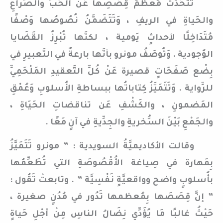
تَتَحَدَّثُ مُعْظَمُ قِصَصِها عَن الحُبِّ والصِّراعِ
والحَياةِ في الريفِ ، وَتَتَضَمَّنُ نُصُوصُها وَصْفًا
مُتَدَاخِلًا لأحداثٍ يَومية ، لكنَّها تُبْرِزُ القَضَايا
الوُجودية . وَتُوصَفُ مونرو بأنَّها بارعةٌ في التَّعبيرِ في
بِضْع صَفَحَاتٍ قصيرة عَنْ كُلِّ التَّعقيدِ المَلْحَمِيِّ
للرِّواية . وَتَتَمَيَّزُ كِتاباتُها ببساطةِ الأُسلوبِ وَعُمْقِ
المَضمونِ ، والكَشْفِ عَن تناقضاتِ الحَيَاةِ ،
والجَمْعِ بَيْنَ السُّخريةِ والجِدِّيةِ في آنٍ مَعًا .
وقالت الأكاديميَّةُ السويدية : ” مونرو تَتَمَيَّزُ
بِمَهارة في صِياغة الأُقْصُوصَةِ التي تُطَعِّمُها
بأُسلوبٍ واضح وواقعيَّةٍ نَفْسِيَّة ” . وتابعتْ تَقُول :
” إنَّ قِصَصَها بِمُعظمها تَدُور في مُدُنٍ صغيرة ،
حَيْثُ غالبًا مَا يُؤَدِّي نِضَالُ الناسِ مِنْ أجْلِ حَياةٍ