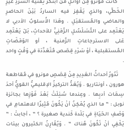
كانتْ مونرو مِنْ أوائلِ مَن ابتكرَ تِقْنيةَ السَّرْدِ غَيْرِ
الخَطِّي، والذي يَقْفِز فيه الساردُ بَيْنَ الحاضرِ
والماضي والمُستقبَلِ . وهَذا الأُسلوبُ الأدبي لا
يَعْتَمِد على التَّسَلْسُلِ الزَّمَنِيِّ للأحداثِ، بَلْ يَعْتَمِد
عَلى الاسترجاعاتِ الزَّمنية ، أو الوَمَضَاتِ
المُستقبلية ، أوْ سَرْدِ قِصَص مُتَعَدِّدَة في وَقْتٍ واحد
.
تَدُورُ أحداثُ العَدِيدِ مِنْ قِصَصِ مونرو في مُقاطعة
هورون ، أونتاريو . وَيُعَدُّ التركيزُ الإقليميُّ القويُّ أحدَ
سِمَات أدبِها . وعِندما سُئِلَتْ بَعْدَ فَوْزِها بجائزة
نوبل : ” ما الذي يُمْكِنُ أنْ يَكُونَ مُثِيرًا للاهتمامِ في
وَصْفِ الحَيَاةِ في بَلْدة كَندية صغيرة ؟ ” ، أجابتْ : ”
يَكْفِي أنْ تَكُونَ هُناك ” . وَيُقَارِنُ الكثيرون بيئات