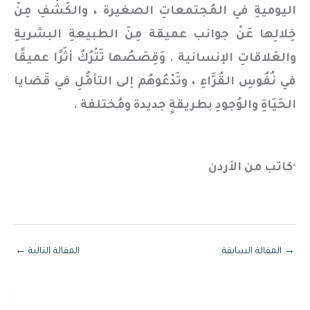
اليوميةِ في المُجتمعاتِ الصغيرة ، والكَشْفِ مِنْ
خِلالِها عَنْ جوانب عميقة مِنَ الطبيعةِ البشريةِ
والعَلاقاتِ الإنسانية . وَقِصَصُها تَتْرُكُ أثَرًا عميقًا
في نُفُوسِ القُرَّاءِ ، وتَدْعُوهُم إلى التأمُّلِ في قَضايا
الحَيَاةِ والوُجودِ بطريقةٍ جديدة ومُختلفة .
كاتب من الأردن
*
→
المقالة السابقة
المقالة التالية
←