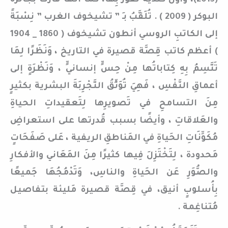
(2013)، وأوَّلَ كندية تَفُوز بِهَا، كَمَا أنَّها فازتْ بجائزة
البوكر ( 2009 ) . تُلَقَّبُ بـِ ” تشيخوف الغرب ” نِسْبَةً
إلى الكاتبِ الروسي أنطون تشيخوف ( 1860 _ 1904
) أعظم كاتب قِصَّة قصيرة في التاريخ ، وَنَظَرًا لِمَا
تَتَّسِمُ بِهِ كِتاباتُها مِنْ حِسٍّ إنسانيٍّ ، وَنَظْرَةٍ إلى
أعماقِ النَّفْسِ ، فَهِيَ تُوَثِّقُ التَّجْرِبَةَ البشرية بكثيرٍ
مِنَ التسامحِ في تَصويرِها لِتَعقيداتِ الحياةِ
والعَلاقاتِ ، وأيضًا بسبب قُدرتها على استعراضِ
مُكَوِّنَاتِ الحَياةِ في المَناطقِ الريفية ، عَلى صَفَحَاتٍ
مَحدودة ، لِتَخْتَزِلَ فِيها كثيرًا مِنَ المَعَاني والأفكارِ
والصُّوَرِ عَن الحَياةِ والناسِ، وَتَدْمُجُهَا جَميعًا
بِأُسلوبٍ أنيق، في قِصَّة قصيرة مَليئة بتفاصيل
مُتناغِمة .