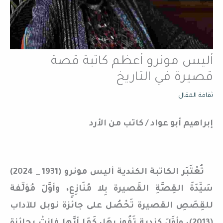
أليس مونرو أعظم كاتبة قصة
قصيرة في التاريخ
ثقافة المقال
إبراهيم أبو عواد / كاتب من الأرد
تُعْتَبَر الكاتبة الكندية أليس مونرو (1931 _ 2024)
سَيِّدَةَ القِصَّةِ القَصيرة بِلا مُنَازِعٍ، وأوَّلَ مُؤلِّفة
للقِصَصِ القصيرة تَحْصُل على جائزة نوبل للآداب