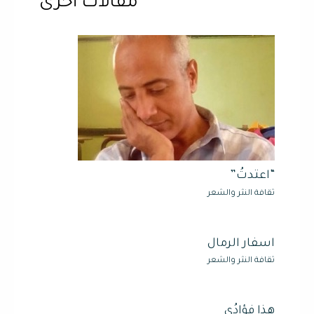
مقالات أخرى
“اعتدتُ”
ثقافة النثر والشعر
اسفار الرمال
ثقافة النثر والشعر
هذا فؤادُي