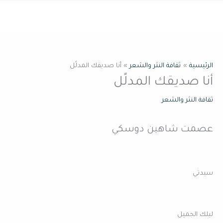
خطي
القائمة
لى
لمحتوى
الرئيسية
ثقافة النثر والشعر
أنا صديقك المدلًل
أنا صديقك المدلًل
ثقافة النثر والشعر
عصمت شاهين دوسكي
سيدتي
ليلك الجميل