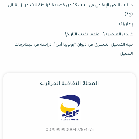
دلالات النص الإيقاعي في البيت 13 من قصيدة غرناطة للشاعر نزار قباني
(ج3)
رِهـان(1)
غاندي العنصري”.. عندما يكذب التاريخ!
بنية المتخيل الشعري في ديوان “يوتوبيا أنثى”: دراسة في ميكانزمات
التخييل
المجلة الثقافية الجزائرية
00799999000492874375