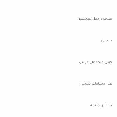
طنجة ورباط العاشقين
سيدتي
كوني ملكة على عرشي
على مسامات جسدي
تتوغلين خلسة