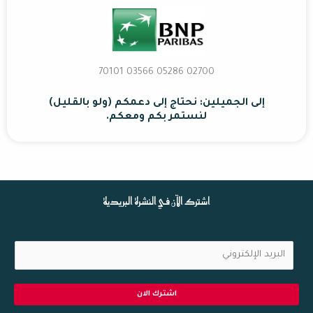
02700 70101 03566 05286
إلى الجميلين: نحتاج إلى دعمكم (ولو بالقليل)
لنستمر بكم ومعكم.
اشترك الآن في النشرة البريدية
ا
ل
ب
اشترك الان
ر