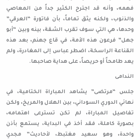
فهمه، وأنه قد اجترح الكثير جداً من المعاصي
والذنوب، ولكنه يثق تماماً، بأن فاتورة “العرقي”
وحدها، هي التي سوف تقرب الشقة، بينه وبين “أبو
جهل” فرعون هذه الأمة، في قاع جهنم، بعد هذه
القناعة الراسخة، اضطر عباس إلى المغادرة، ولم
يعد طامحاً أو حريصاً، على هداية صاحبها.
الندامى
جلس “مرتضى” يشاهد المباراة الختامية، في
نهائي الدوري السوداني، بين الهلال والمريخ، ولكن
تفاصيل المباراة، لم تكن تسترعى اهتمامه،
بصورة كاملة، فقد أخذ في البداية، يستمع بأذن
واحدة، وهو سعيد مغتبط، لأحاديث” مجدي