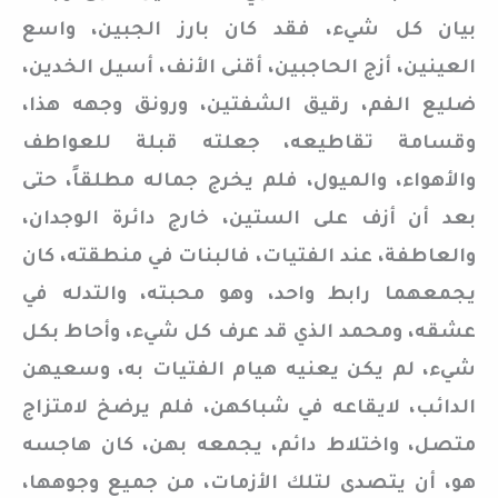
بيان كل شيء، فقد كان بارز الجبين، واسع
العينين، أزج الحاجبين، أقنى الأنف، أسيل الخدين،
ضليع الفم، رقيق الشفتين، ورونق وجهه هذا،
وقسامة تقاطيعه، جعلته قبلة للعواطف
والأهواء، والميول، فلم يخرج جماله مطلقاً، حتى
بعد أن أزف على الستين، خارج دائرة الوجدان،
والعاطفة، عند الفتيات، فالبنات في منطقته، كان
يجمعهما رابط واحد، وهو محبته، والتدله في
عشقه، ومحمد الذي قد عرف كل شيء، وأحاط بكل
شيء، لم يكن يعنيه هيام الفتيات به، وسعيهن
الدائب، لايقاعه في شباكهن، فلم يرضخ لامتزاج
متصل، واختلاط دائم، يجمعه بهن، كان هاجسه
هو، أن يتصدى لتلك الأزمات، من جميع وجوهها،