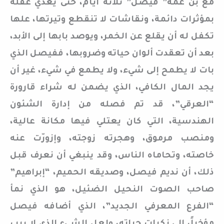
مع بن عمه” فيصل” ثلاثة أيام، حتى يغذي عقله
بمؤثرات دائمة، ونقاشات لا تنقطع وتيرتها، علها
تكفل له أن يقلع عن الخمر، ويوصد بابها إلى الأبد،
بعد أن تعقدت ألوان حياته وضروبها، ففيصل الذي
بات لا يطمح إلى شيء، ولا يطمع في شيء، غير أن
يجد المال الكافي، الذي يضمن له شراء قارورة
“العرقي”، قد تم فصله من إدارة الشئون
الهندسية، التي كان يعتلي فيها مكانة عالية،
ومنصب مرموق، وهجرته زوجته، وإزورّت عنه
خاصته، وتحاماه الناس، وقد ينبغي أن نعرف قبل
ذلك، أن نديم فيصل، وصديقه الحميم، “إبراهيم”
صاحب الصوت النحيل الضئيل، هو الذي نمأ
“الفرع المعرفي الجديد”، الذي أضافه فيصل