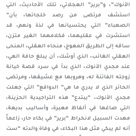
الأنوك”، و”برير” العجلاتي، تلك الأحاديث، التي
استشف مرتضى من رصد خلجاتها، بأن”
الصهباء” التي يحتسيانها في لذة ونهم، قد
استشرت في عقليهما، فكلامهما الغير متزن،
ساقه إلى الطريق المعوج، منحاه العقلي، المنحى
العقلي الغائب، الذي أوشك، أن يبلغ حافة العي،
عند مجدي الأنوك، الذي بدأ في سرد قصة خيانة
زوجته الفاتنة له، وهروبها مع عشيقها، ومرتضى
الحائر الذي لا يدري ما هي” الدوافع” التي جعلت
مجدي الأنوك، “يبتدع” هذه التراجيدية الحزينة،
التي صاغها في ألفاظ معبرة، وأساليب بديعة،
مهدت السبيل لانخراط “برير” في بكاء حار، زاعماً
أنه لم يبكي مثل هذا البكاء، في وفاة والدته “ست