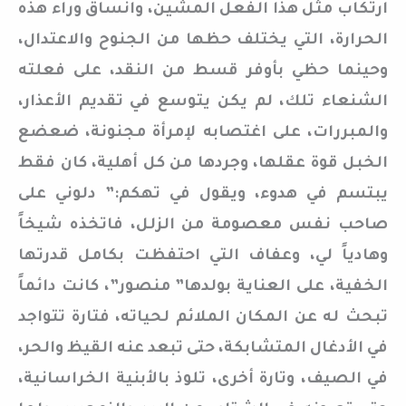
ارتكاب مثل هذا الفعل المشين، وانساق وراء هذه
الحرارة، التي يختلف حظها من الجنوح والاعتدال،
وحينما حظي بأوفر قسط من النقد، على فعلته
الشنعاء تلك، لم يكن يتوسع في تقديم الأعذار،
والمبررات، على اغتصابه لإمرأة مجنونة، ضعضع
الخبل قوة عقلها، وجردها من كل أهلية، كان فقط
يبتسم في هدوء، ويقول في تهكم:” دلوني على
صاحب نفس معصومة من الزلل، فاتخذه شيخاً
وهادياً لي، وعفاف التي احتفظت بكامل قدرتها
الخفية، على العناية بولدها” منصور”، كانت دائماً
تبحث له عن المكان الملائم لحياته، فتارة تتواجد
في الأدغال المتشابكة، حتى تبعد عنه القيظ والحر،
في الصيف، وتارة أخرى، تلوذ بالأبنية الخراسانية،