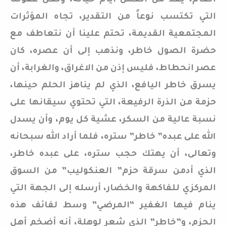
العام، يعد من أتعس أيام حياته، ولعل عقولنا
التي تكتسب نوعاً من التقدير، تجاه المؤثرات
المجتمعية القديمة، تحتم علينا أن نتعاطف مع
حضرة الصول خاطر، ونذهب إلى أن عصره، كان
عصر انحطاط، فليس إذن من الاغراق، والغرابة، أن
يسرق خاطر اليافع، الذي لم يناهز الحلم حينها،
حزمة من الذرة الرفيعة، التي تحتوي سيقانها على
نسبة عالية من السكر، عشية كل يوم، وأن يسدل
الله على عبده” خاطر” ستره، فلما أراد الله سبحانه
وتعالى، أن يهتك حجب ستره، على عبده خاطر،
الذي أدمن سرقة حزم” العنكوليب” من السوق
المركزي للفاكهة والخضار، أرسله إلى الجهة التي
ينام فيها الغفير “المرضي” وسط لفائف هذه
الحزم، و”خاطر” الذي شعر لوهلة، أنه أضخم أهل