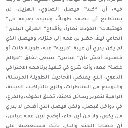
مؤخراً، إلى نكبات حياته، ولعل الشيء الذي لا ريب
فيه، أن “كبد” فيصل الضاوي، الهزيل، لن
يستطيع أن يصمد طويلاً، وسيده يغرقه في”
كوكتيلات” الفودكا نهاراً، وأقداح” العرقي البلدي”
الحامي ليلاً، حضر بن عمه إلى منزله، وفيصل الذي
لم يكن يدري أن غيبة “قريبه” عنه، طويلة كانت أو
قصيرة، أحسّ بأن” عباس” يسعى لخلق “عوالم
غضة” معه، وأنه شرع في تنفيذ برنامجه الاحترافي
الدعوي، الذي يقتضي الأحاديث الطويلة المرسلة،
والتوسع في المناظرات، والزج بالتراكيب الدينية،
الرامية لتمرير رسائل كامنة، تخلق الخوف، والفزع،
في دواخل فيصل، ولكن فيصل الذي أضحى لا يدري
من يكون، ولا من أين جاء، أوضح لابن عمه عباس،
أن قضايا الجنة والنار، باتت مستعصيه على