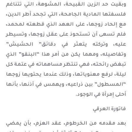
وبقيت حد الزين القبيحة، المشوهة، التي تتناغم
فلسفتها المادية الجامحة، التي تجحد أطر الدين،
مع إلحاد زوجها، على العهد الذي قطعته لمحمد،
فلم تسعى أن تستحوذ على عقل زوجها، وتسيطر
عليه، وتركته يتعثر في دقائق” الحشيش”
وتفاصيله، ومهما يكن من أمر هذا “البنقو” الذي
تبغض رائحته، فهي تنتظر مساهماته في عتمة كل
ليلة، لرفع معنوياتها، وذلك عندما يحتويها زوجها
“المسطول” بين ذراعيه، ويهمس في أذنها، بأنها
أحلى إمرأة في الوجود.
فاتورة العرقي
بعد مقدمه من الخرطوم، عقد العزم، بأن يمضي