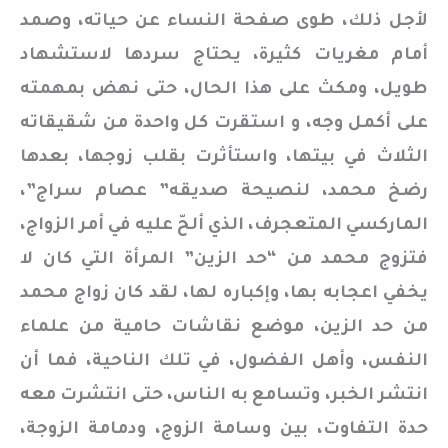
لأجل ذلك، طوى صفحة النساء عن حياته، وصمد
أمام مغريات كثيرة، يحتاج سردها لاستشهاد
طويل، ومكث على هذا الحال، حتى نهض بمهمته
على أكمل وجه، و استقرت كل واحدة من شقيقاته
الثلاث في بيتها، واستأثرت بقلب زوجها، بعدها
رضخ محمد، لنصيحة صديقه” عصام سراج”،
الماركسي المتعجرف، الذي ألحّ عليه في أمر الزواج،
فتزوج محمد من “حد الزين” المرأة التي كان لا
يخفي اعجابه بها، وإكباره لها، لقد كان زواج محمد
من حد الزين، موضع نقاشات حامية من علماء
النفس، وأهل الفضول، في تلك الناحية، فما أن
انتشر الخبر، وتسامع به الناس، حتى انتشرت معه
حدة التفاوت، بين وسامة الزوج، ودمامة الزوجة،