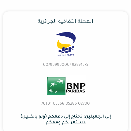
المجلة الثقافية الجزائرية
00799999000492874375
02700 70101 03566 05286
إلى الجميلين: نحتاج إلى دعمكم (ولو بالقليل)
لنستمر بكم ومعكم.