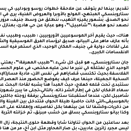
تقديم: بينما لم يتوقف عن ملاحقة خطوات روسو وبودلير، كي يست
ستاروبنسكي المبتهج، المولع بالأوبرا والعروض الفنية، يرى في ا
نحو الصدق. بشعور يميزه التهيب، ننطلق من وسط جنيف، مرورا 
نصعد نحو هضبة \”شامبيل\”، وهو عبارة عن حي هادئ، بمنازل
هناك، حيث يقيم آخر الموسوعيين الأوروبيين : طبيب، وطبيب نفسا
بأنه عازف ماهر على البيانو، صديق لرؤساء الفرق الموسيقية وال
على لقاءات دولية في جنيف، المكان الوحيد، الذي استمر فيه انسي
الانقسامات الكبرى..
جان ستاروبنسكي، هو قبل كل شيء \”طبيب المعرفة\”، يعتني بالأع
الوحيد الذي نمتلكه كي ننير ما نحن عليه.مختص، في علوم الجسد
الفلاسفة.بحيث تكتسب قضاياهم في نفس الآن، مادية مسار(الإدانة و
السخية الجميلة، حينما عرف كيف يموضع الحضور منذ العصر القدي
ستتبدى تحت قلمه كعلاج، حيث المبدأ هنا يشبه لقاحا: البحث عن
سماء الأفكار، لكن في إطار الشر ذاته.
بالتالي،تجلى ما يبرر شعورنا
شامبيل.لكن، عندما استقبلنا ستاروبنسكي برفقة زوجته جاكلين، 
بالموسيقى،التي كانت حاضرة طيلة الحوار، فتتدخل بين الفينة وا
من ذكريات،وكشفا لنا عن بيتهما بكل تفاصيله، وإطلالته على ال
وكذا بيانو ستاروبنسكي بساق من خشب مبرنق، ثم خزانته الثرية ج
بعد ساعتين من الحوار، تناولنا شايا وقطعة حلوى.النتيجة، زال 
ليس مجرد زائرين عاديين، بل صار المحاور مثل ابن أخ، مر من هنا ف