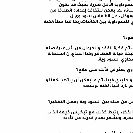
السوداوية الأقل ضررا، بحيث قد تكون
ا، لما يمكن للثقافة إعداده انطلاقا من
سوفوكل، عن انغماس سوداوي ل
لسوداوية بين الكائنات.ربما هذا خطأ،لكنه
، ثم فكرة الفقد والحرمان من شيء، رفضته
ة خيانة المظاهر وكذا القناع.إن استحالة
كاوي السوداوية.
و جليدي فينا، ثم ما يمكن أن يلتهب.كما لو
 بارد كليا، لكنه بوسعه
الفكر، يرتبط كذلك مع تبخيس قيمة الذات.
عجزه، ويشعر بعدم قدرته عن تأدية