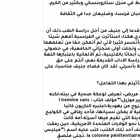
ط في منزل ستاروبنسكي وبكثير من الكرم.
بان فرنسا، وضليعان جدا في الثقافة
 وقدما إلى جنيف من أجل دراسة الطب.ذلك أن
ي.هكذا، استأثرت بي الفرنسية.أفهم شيئا
وأتحسر كثيرا لأني لم أتمكن حقا من تعلمهما
 وتجلت أولى منجزاتي الجامعية، في حصولي
تب أبحاثا باللاتينية، ثم الألمانية باعتبارها اللغة
سة الآداب القديمة.نعم، أنتم على حق
ة بأسرتي. لقد كان فضاء جنيف مناسبا، على
المة هاتفية :شخص مريض، تعرض لوعكة صحية في بيته،لكنه
توفي قبل وصول أبي إلى عين المكان. الشخص، لم يكن غير \”روبير موزيل\”مؤلف كتاب : l homme sans
تزوج من يهودية،اعتبره النازيون كاتبا
ة لا يمكن نسيانها، فأحد رفاقي في الكوليج
نة التي تقيم فيها أسرته.أمه كانت
حو الولايات المتحدة الأمريكية، حين رمقت
لاف أحد تلك الكتب، كتب عليه اسم \”فيليس
ماراس\”أي أم صديقي.ثم على كتاب آخر، ألفه كافكا،تحت عنوان : la colonne pénitentiaire .تجلى ملصق