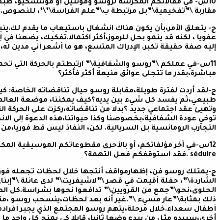
10س- في مقالاتكم المكرسة لروسو ومونتين أو مونتسكيو، طبق
مقاربة \”تفخيمية\”بل مرتبطة ب\”علم الفراسة\’\’، للنصوص.ف
ج- يتعلق الأمر،بأن يكون هناك انشغال باستيعاب ما يقدم لك.ي
عفويا ، لكنه قد ينمو بحل للرموز،أكثر اكتمالا.تفكيك، يضعنا في
إليه صفة حقيقة تكبر. الإدراك المتسع، هو ما أشعر أني مدين له،
11س-في عملكم \”روسو والشفافية\” ارتبطتم بالحركة التي تحمل
مباشرة،بقدر ما تتجلى عوائق منيعة أكثر فأكثر؟
ج-لقد أردت لفترة طويلة،مقابلة روسو حيال تناقضاته الخاصة: كي
طبيعي،ثم يفسد كل شيء بين يديه؟كيف يمكننا، موضعة العالم ال
وتهيئ عقد اجتماعي جديد ؟بدلا من تناقضاته،ركزت على الحركة ال
توخي عودة الشفافية،بخصوصنا وكذا حيواتنا،هذه الدعوة إلى الا
التجارب الرومانسية بل السريالية. لكن، النفاذ ليس قط فوريا،من 
séduire .فقد استوقفكم فعل التهمة؟
ج-يمتلك روسو فن، إظهارمواقف أنتجها خلال لحظات تجعله فوق ا
الشاردة\”، حفلة أقيمت في قصر \”لاشيفريت\” لدى عائلة \”إبن
الحلوى،نحو\”جمع من القرويين\” تدافعوا نحوها بشراسة.كل الط
ذلك بمثابة\”عار مسيء \”.غير أنه بعد لحظات،ينسحب روسو ،متدبر
أطفال سعداء.خلال مرحلة،يتهم روسو المجتمع الذي يجبر أفراده،
أخرى،سيبدو مثل من يبدع وضعا ثانيا، قابلا كي يمنح كل واحد ما 