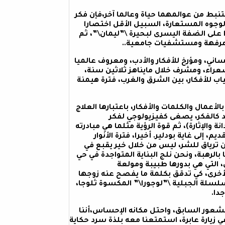
نبط من عوالمهما حياة وعالما آخر،فإن فكر
لوجوه المستعارة، السبيل الأقل اختصارا
على الضفة اليسرى لبحيرة \”ليمان\”، ثم
 مرفهة ومستشفيات جامعية..
ني، ومؤرخ للأفكار والأدب، ومعروف عالميا
شعراء، ومشرف خلال مايناهز ثلاثين سنة،
اب للأفكار، بين الشرق والغرب، فترة هيمنة
مال والكلمات والأفكار، باعتبارها العلاج
 كالفكر، يصغى كفيزيولوجي لفكر
الإثارة)، ثم قوة الرؤية مثلما هي مبادرته
م، إلى غاية بودلير.
أخيرا، فترة الأنوار
 ترياق للشر، ليس من خلال خير يقبع في
 بالرهبة، ونحن نلج البناية المتواجدة في حي
التي هي بدورها طبيبة ومولعة
لأخرى، كي تدقق بكلمة ما يفصح عنه زوجها
سلسلة الجبلية \”لوجورا\” المكسوة ثلوجا،
دا.
الشعور السابق، واحتل مكانه الإحساس،أننا
ي زيارة عابرة، استمتعنا معه بلذة سرد حكاية