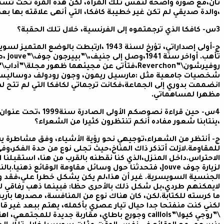
ثان،مع صورة واضحة لنفس تلك المرأة، لكن هذه المرة تحت تسمي
،والدة صديقي لم تكن غير خطيبة كافكا، التي أنهى علاقته بها بعد 
3س- كافكا الذي ترجمتموه إلى الفرنسية، خلال تلك الحقبة؟
ج-أولى إصداراتي، تؤرخ لسنة 1943 ،ارتبطت با
تأهب. أ
روفيرشون\”Reverchon،فتأتى عن مجيئهما ظهور م
شخصيات جامعية مثل :مارسيل ريمون، وجون رودولف دوساليس، إل
انضممت بدوري إلى الجماعة،فكانت ترجماتي لكافكا التي لم تتح 
مظهرا لمساهماتي.
،ينتابنا شعور مفاده أنكم تنتظرون كثيرا من الشعراء؟
ج- أنتظر من الشعراء،توجيهي نحو رؤية الأشياء، وفق مشاطرة ي
للمقاومة.لازلت أتذكر ذاك المناخ،حيث تجلى نوع من حدة الفكر
الاحتراس.داخل المنزل،الذي كنا نقطنه بالقرب من هنا، استقبلنا ال
لزيارة جوف Jouve، فتحدثنا حول وسائل مقاومة الوقائع ذه
الجنسية السويسرية. غير أن هذا،لم يكن يشكل خطرا علي،فقد ول
لايمكنهم طردي،بل شكل ذلك بالأحرى حظا: فبينما ذهب رفاقي لتأ
ما كرسته للكتابة.لكن، كان هناك نوع من المنافسة، مصدرها با
لكني كنت منفتحا جدا حيال تيار عصري بأكمله، يهتم ببعد غير قاب
\”روجي كيوا\”caillois وجورج باطاي، مقاربة جديدة ل