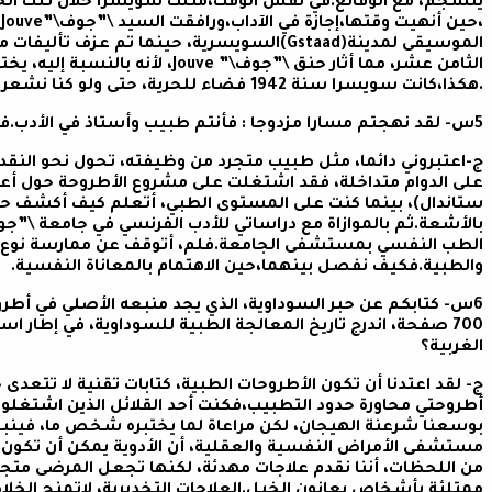
،
الموسيقى لمدينة(Gstaad)السويسرية، حينما تم عز
.هكذا،كانت سويسرا سنة 1942 فضاء للحرية، حتى ولو كنا نشعر بأن هناك حدود لا ينبغي تجاوزها.
5س- لقد نهجتم مسارا مزدوجا : فأنتم طبيب وأستاذ في الأدب.فهل، توخيتم قصدا مزج الروح بالجسد؟
ج-اعتبروني دائما، مثل طبيب متجرد من وظيفته، تحول نحو النقد 
على الدوام متداخلة، فقد اشتغلت على مشروع الأطروحة حول أعد
ستاندال)، بينما كنت على المستوى الطبي، أتعلم كيف أكشف حا
بالأشعة.ثم بالموازاة مع دراساتي للأدب الفرنسي في جامعة \”
الطب النفسي بمستشفى الجامعة.فلم، أتوقف عن ممارسة نوع من ا
والطبية.فكيف نفصل بينهما،حين الاهتمام بالمعاناة النفسية.
6س- كتابكم عن حبر السوداوية، الذي يجد منبعه الأصلي في أطر
700 صفحة، اندرج تاريخ المعالجة الطبية للسوداوية، في إطار ا
الغربية؟
ج- لقد اعتدنا أن تكون الأطروحات الطبية، كتابات تقنية لا تتعدى
أطروحتي محاورة حدود التطبيب،فكنت أحد القلائل الذين اشتغلوا بال
بوسعنا شرعنة الهيجان، لكن مراعاة لما يختبره شخص ما، فينبغ
مستشفى الأمراض النفسية والعقلية، أن الأدوية يمكن أن تكون ل
من اللحظات، أننا نقدم علاجات مهدئة، لكنها تجعل المرضى متجم
ممتلئة بأشخاص يعانون الخبل.العلاجات التخديرية، لاتمنح الخلاص