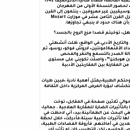
ينسجم، مع الوقائع.في نفس الوقت،مثلت سويسرا خلال تلك الحقبة القاتمة، فضاء مثاليا.أتذكر،صيف 1942
حين أنهيت وقتها،إجازة في الآداب،ورافقت السيد \”جوف\”Jouve، لحضور النسخة الأولى من المهرجان
ف تأليفات موسيقيين غير معروفين ، ينتمون إلى القرن
الثامن عشر، مما أثار حنق \”جوف\” Jouve، لأنه بالنسبة إليه، يختزل القرن الثامن عشر في موزارت Mozart
والتاريخ الأدبي.في الواقع، ظلت أنشطتي
اء الأقنعة(مونتين، لاروش فوكو، روسو، ثم
لة الصدر بالتسمع والنقر والفحص
جون هوبكنز\”، واصلت تكويني على مستوى
لمقارنة بين المقاربتين الأدبية
وحتكم الطبية،يمثل أهمية نادرة ،فبين طيات
ستكشاف لبؤرة المرض المركزية داخل الثقافة
 حوالي ثلاثين صفحة.في المقابل، توخت
تأثيرات الضارة للمقاربة العلاجية . جماليا،
ي البحث عن الطمأنينة.بيد، أني لاحظت في
ها تأثيرات جانبية سيئة.فأدركت، خلال لحظة
دين في أماكنهم. فأروقة الفضاءات الطبية،
 الحاسم، لكن التطبيب كان له تأثير آخر