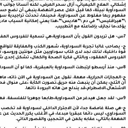
إشكالي. العلاج الكيميائي، أزال سحر المرض، لكنه أنسانا جوانب 
السوداوية نبيلة، كما قيل خلال عصر النهضة.ينبغي أن نضع حسبان
مفهوم ربما مغلوط عن السوداوية. فحينما، تحدثت تراجيدية 
\”هيراقليس\” في دم \”هاديس\”،هذا يعني إمكانية انسياب مادي ل
يؤكد،ما نجازف بإضاعته مع التطبيب.
7س- هل تريدون القول بأن السوداوية،هي تسمية للفردوس المفقود؟
ج- يصاحب غالبا تجربة السوداوية، شعور الكذب والمفارقة للواقع
قوة داخلية، لذلك نجد لدى كتاب سوداويين مثل مونتين وروسو، تيم
الفردوس المفقود، وبالتالي فكرة الصحة والكمال، تشكل إحدى ش
8س- منذ أرسطو ارتبطت السوداوية بالعبقرية، كما لو أن السوداوي يعثر في كآبته على علاج؟
ج-المجازات الحرارية، مهمة. نقول عن السوداوية في الآن ذاته، ماه
أن الثلج، يمكن أن ينبعث منه حريق.تصورت الكآبة ،على منوال فحم
الاشتعال.الاضطرام،قد يندلع من هاته البرودة ذاتها.
9س- لقد جعل هيدغر من السوداوية،طابعا جوهريا للفلسفة. فهل من صلة بين السوداوية وفعل التفكير؟
ج-هي صلة غامضة جدا، لأن الاجترار الداخلي لسوداوية قد تخصب 
السوداوي، ليس دائما عبقريا مبدعا، في الأغلب يكرر الحديث عن 
المهمة.بالتالي، عقابه يكمن في التحجير، والقصور الذاتي.