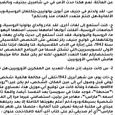
عن العائلة.
نعم هكذا حدث الأمر، في حي شامبيل بجنيف، وبالضب
س- لقد ولدتم في جنيف من أبوين بولونيين،يتكلمان الروسية،ويح
الألمانية،هل كنتم متعدد اللغات منذ ولادتكم؟
ج- كنت أستمع إلى لغات أخرى. لقد غادر والداي بولونيا الروسية،
الجامعات الروسية، أقفلت أبوابها أمامهما بسبب أصلهما اليهود
ما، الروسية والبولونية، فقد كنت أستمع إلى حديث والداي بهما، 
وإتقانهما.في كوليج جنيف، ركز تعلمي على التخصص الكلاسيكي،
سنة 1942، على إجازة في الآداب الكلاسيكية. كنا وقتها، لازلنا نك
الأولى للسويسريين،التي تشكل قسما من البرنامج المخصص لدرا
باستحضاركم لهذا التعدد اللغوي، لكنه لم يكن فقط حالة مرتبط
هامش المآسي الأوروبيين.
2- س كانت جنيف إذن ملجأ، للعديد من المفكرين الأوروبيين،هل تأثرتم بهذا التفاعل؟
ج-ذات يوم، من شهر أبريل 1942،تلقى أبي مك
qualité ،شهادة وفاته كانت من توقيع أبي.موزيل هذا، نمساوي م
\”منحطا\”، فوجد ملاذا في سويسرا بعد النمسا .أيضا، واقعة ثاني
اسمه \”ماراس\”، مهاجر من برلين، استضافني غيرما مرة إلى المدي
شخصية بسيطة،ودودة،لم أعلم بهويتها الكاملة إلا بعد رحيلهما ن
عيناي في مكتبة قديمة تعرض كتبا ألمانية ، ملصقا على ظهر غ