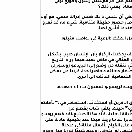
تم على أثر مارسيل ريمون وجورج بولي
ماذا يعني ذلك؟
نبغي أن تنسى ذاتك ضمن إدراك حسي، هو أولا
 إطار حضور حقيقة متنامية. شيء ما، قد نعزو
عندما أشرح نصا.
 المفكر :الرغبة في تواصل متبلور
ف يمكننا، الإقرار بأن الإنسان طيب بشكل
مثالي في ماض بعيد،فيما وراء التاريخ
تي تنقله من وضع إلى آخر.يدعو روسو،إلى
نصهار جعلته معاصرا جدا، قريبا من بعض
الشفافية القائمة إلى أخرى.
12س-في آخر مؤلفاتكم، أو بالأحرى مقطوعاتكم الموسيقية المكرسة لروسو،والمعنون ب : accuser et
لآخرين،أو استثنائيا. استحضر في \”تأملاته
اي\”،حينما يلقي شاب بقطع من
بقة العليا،تقلد هذا الصنيع،لقد فهم روسو
ا تفاحا وزعه فيما بعد بكيفية عادلة على
على القيام بأفعال مذلة.في مرحلة
ينبغي له. يتوخى روسو،شيئا فوريا جدا :وجوه