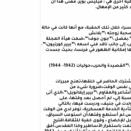
ة أخرى هي : فيليس بوير. معنى هذا أن
كثير من الإمهال.
لوضع المتميز لسويسرا، خلال تلك الحقبة، مع أنها كانت في حالة
واخر سنة 1941،وصل إلى جنيف،\”بييرجون جوف\”jouve ،صحبة زوجته \”بلانش
جلة\”آداب\”.بفضل \”جون جوف\”،ضمت هيأة المجلة
ى جانب ناقد فني اسمه \”بيير كورتيون\”.
لها إمكانية الظهور في فرنسا، بحيث جسدت
4س- حين قراءة نصوصكم الأولى الصادرة سنة1999 ،تحت عنوان \”القصيدة والحرب،حوليات (1942- 1944)
شترك الحاضر في خلقها،تمنح مبررات
،وفي نفس الوقت،ضرورة شيء من
شاعر والمقاوم \”بيير إيمانويل\”،الذي أتى
نيا.بالنسبة إلي، لم أحصل بعد وقتها، على
دت في جنيف، ودرست فيها، بالتالي
دية الخدمة العسكرية، توفر لدي من الوقت
ريس.لم أستطع وقتها،أن استوعب السياق،
ل للإخضاع ، وقوى خفية للثقافة.اقترح
لمجتمعي، اهتمت باستمرار الأساطير وكذا المقدس.أفق