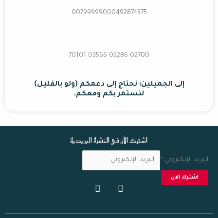
00799999000492874375
02700 70101 03566 05286
إلى الجميلين: نحتاج إلى دعمكم (ولو بالقليل)
لنستمر بكم ومعكم.
اشترك الآن في النشرة البريدية
البريد الإلكتروني
*
اشترك الان
I
F
n
a
s
c
t
e