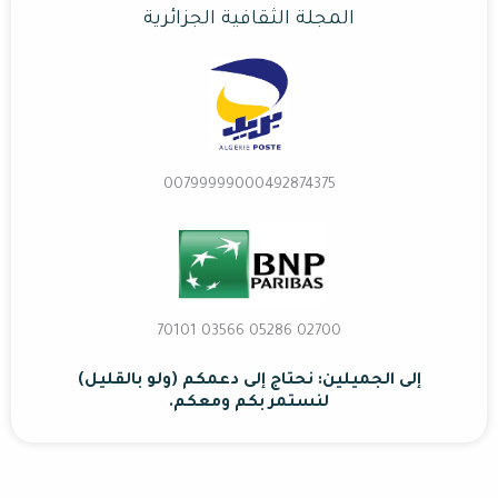
المجلة الثقافية الجزائرية
00799999000492874375
02700 70101 03566 05286
إلى الجميلين: نحتاج إلى دعمكم (ولو بالقليل)
لنستمر بكم ومعكم.