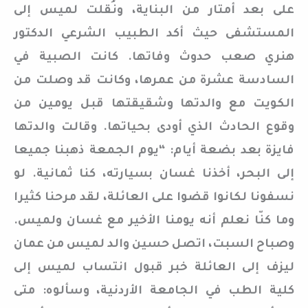
على بعد أمتار من البناية، ونُقلت لميس إلى
المستشفى حيث أكد الطبيب الشرعي الدكتور
هنري صعب حدوث وفاتها. كانت الصبية في
السادسة عشرة من عمرها، وكانت قد وصلت من
الكويت مع والدتها وشقيقتها قبل يومين من
وقوع الحادث الذي أودى بحياتها. وقالت والدتها
فايزة بعد بضعة أيام: “يوم الجمعة ذهبنا جميعا
إلى البحر، أخذنا غسان بسيارته، كنا ثمانية. لو
نسفونا لكانوا قضوا على العائلة، لقد مرحنا كثيرا
وما كنّا نعلم أنه يومنا الأخير مع غسان ولميس.
وصباح السبت، اتصل حسين والد لميس من عمان
ليزف إلى العائلة خبر قبول انتساب لميس إلى
كلية الطب في الجامعة الأردنية، وسألوه: متى