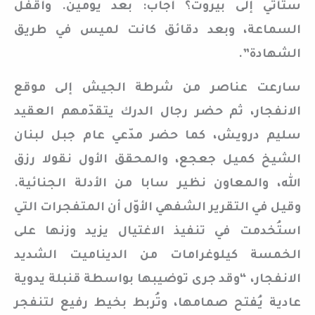
ستأتي إلى بيروت؟ أجاب: بعد يومين. وأقفل
السماعة، وبعد دقائق كانت لميس في طريق
الشهادة”.
سارعت عناصر من شرطة الجيش إلى موقع
الانفجار، ثم حضر رجال الدرك يتقدّمهم العقيد
سليم درويش، كما حضر مدّعي عام جبل لبنان
الشيخ كميل جعجع، والمحقق الأول نقولا رزق
الله، والمعاون نظير سابا من الأدلة الجنائية.
وقيل في التقرير الشفهي الأوّل أن المتفجرات التي
استُخدمت في تنفيذ الاغتيال يزيد وزنها على
الخمسة كيلوغرامات من الديناميت الشديد
الانفجار، “وقد جرى توضيبها بواسطة قنبلة يدوية
عادية يُفتح صمامها، وتُربط بخيط رفيع لتنفجر