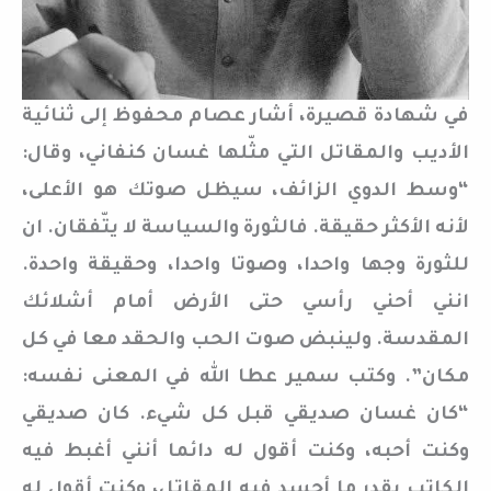
في شهادة قصيرة، أشار عصام محفوظ إلى ثنائية
الأديب والمقاتل التي مثّلها غسان كنفاني، وقال:
“وسط الدوي الزائف، سيظل صوتك هو الأعلى،
لأنه الأكثر حقيقة. فالثورة والسياسة لا يتّفقان. ان
للثورة وجها واحدا، وصوتا واحدا، وحقيقة واحدة.
انني أحني رأسي حتى الأرض أمام أشلائك
المقدسة. ولينبض صوت الحب والحقد معا في كل
مكان”. وكتب سمير عطا الله في المعنى نفسه:
“كان غسان صديقي قبل كل شيء. كان صديقي
وكنت أحبه، وكنت أقول له دائما أنني أغبط فيه
الكاتب بقدر ما أحسد فيه المقاتل، وكنت أقول له