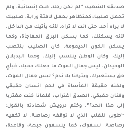
صديقه الشهيد: “لم تكن رجلا. كنت إنسانية. ولم
تحمل صليبا، كمتظاهر يحمل لافتة وراية. صليبك
لا يراه أحد. حتى انت لا تراه. لأنه يأتيك من الداخل.
لأنه يسكنك، كما يسكن البرق المفاجأة، وكما
يسكن الكون الديمومة. كان الصليب ينتصب
إليك. وكان الوطن ينتسب إليك. وهما البديلان
الوحيدان. ليس جمال الموت ما جعلك جميلا، فبأي
حق يستعيرك، ويتركنا بلا ندم؟ ليس جمال الموت،
ولكنه حقيقة المأساة في لحم انسان حقيقي
وفنان حقيقي. الصدق اغتراب، فلماذا كنت مغتربا
إلى هذا الحد؟”. وختم درويش شهادته بالقول:
“طوبى للقلب الذي لا توقفه رصاصة. لا تكفيه
رصاصة. نسفوك، كما ينسفون جبهة، وقاعدة،