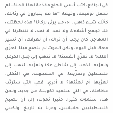
في الواقع، كتب أنسي الحاج مقدّمة لهذا الملف لم
تحمل توقيعه، وفيها: “ها هم يتبارون في رثائك،
كأنّك شيء ذاهب. آه، من يرثي بركانا؟ هذه لحظتك،
فلا تجمع أشلاءك ولا تعد. لا تعد، لا تنتظرنا في
المهاجر. كان يجب أن نراك، أن نعرفك، أن نسير
معك قبل اليوم. ولكن الموت لم ينضج فينا. نعزّي
أهلك؟ لا. نعزّي أنفسنا؟ لا. نذهب إلى جبل الكرمل
ونعزّيه. نذهب إلى شاطئ عكا ونعزّيه. نذهب إلى
فلسطين ونعزّيها. هي المفجوعة. هي الثكلى.
نعزّيها أم نهنّئها؟ لا أدري. فهي التي سترتّب
عظامك، هي التي ستعيد تكوينك من جديد. ونحن
هنا، سنموت كثيرا. كثيرا نموت، إلى أن نصبح
فلسطينيين حقيقيين، وعربا بلا تاريخ. ولكنني