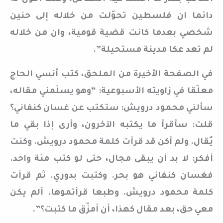
دائما ان فلسطين تحوّلت من خلاله إلى حنين
شخصي بعدما كانت قضية قومية، وان من خلاله
لم تعد عكا مدينة مستحيلة”.
في الصفحة الأخيرة من الملحق، كتب أنسي الحاج
معلّقا في زاويته الأسبوعية: “وهو يسلّمني مقاله،
سألني محمود درويش: ستكتب عن غسان كنفاني؟
قلت: سأقرأ ما يكتبه الآخرون، وأرى إذا بقي ما
يُقال. ولم أكن قد قرأت كلمة محمود درويش. وكنت
أفكر: لا بد أن يبقى مجال، حتى لو كتب مئة واحد.
فغسان كنفاني هو بحر. وكتبت بدوري. ثم قرأت
كلمة محمود درويش. وطبعا قرأتموها. ألم يكن
معي حق، بعد مقال كهذا، أن أمزّق ما كتبت؟”.