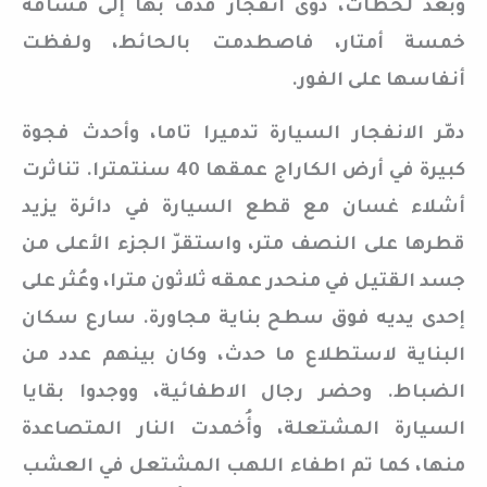
وبعد لحظات، دوى انفجار قذف بها إلى مسافة
خمسة أمتار، فاصطدمت بالحائط، ولفظت
أنفاسها على الفور.
دمّر الانفجار السيارة تدميرا تاما، وأحدث فجوة
كبيرة في أرض الكاراج عمقها 40 سنتمترا. تناثرت
أشلاء غسان مع قطع السيارة في دائرة يزيد
قطرها على النصف متر، واستقرّ الجزء الأعلى من
جسد القتيل في منحدر عمقه ثلاثون مترا، وعُثر على
إحدى يديه فوق سطح بناية مجاورة. سارع سكان
البناية لاستطلاع ما حدث، وكان بينهم عدد من
الضباط. وحضر رجال الاطفائية، ووجدوا بقايا
السيارة المشتعلة، وأُخمدت النار المتصاعدة
منها، كما تم اطفاء اللهب المشتعل في العشب