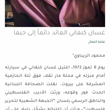
غسان كنفاني العائد دائماً إلى حيفا
ثقافة المقال
محمود الزيباوي*
يوم 8 تموز 1972، اغتيل غسان كنفاني في سيارته
أمام منزله في محلة مار تقلا، فوق تلة الحازمية
المشرفة على بيروت. نقلت الصحافة اللبنانية
الحدث فور وقوعه، ورثت الأديب الفلسطيني
والناطق الرسمي بلسان “الجبهة الشعبية لتحرير
فلسطين”، ورأت أن اغتياله يشكّل دليلا على أن