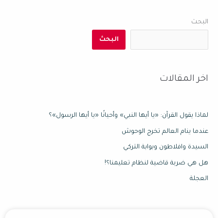
البحث
البحث
اخر المقالات
لماذا يقول القرآن: «يا أيها النبي» وأحيانًا «يا أيها الرسول»؟
عندما ينام العالم تخرج الوحوش
السيدة وافلاطون وبوابة التركي
هل هي ضربة قاضية لنظام تعليمنا؟!
العجلة