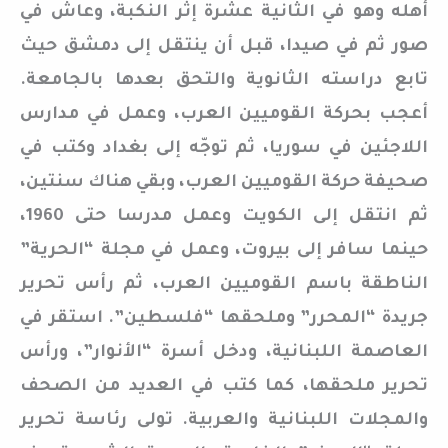
أهله وهو في الثانية عشرة إثر النكبة، وعاش في
صور ثم في صيدا، قبل أن ينتقل إلى دمشق حيث
تابع دراسته الثانوية والتحق بعدها بالجامعة.
أعجب بحركة القوميين العرب، وعمل في مدارس
اللاجئين في سوريا، ثم توجّه إلى بغداد وكتب في
صحيفة حركة القوميين العرب، وبقي هناك سنتين،
ثم انتقل إلى الكويت وعمل مدرسا حتى 1960،
حينما سافر إلى بيروت، وعمل في مجلة “الحرية”
الناطقة باسم القوميين العرب، ثم رأس تحرير
جريدة “المحرر” وملحقها “فلسطين”. استقر في
العاصمة اللبنانية، ودخل أسرة “الأنوار”، ورأس
تحرير ملحقها، كما كتب في العديد من الصحف
والمجلات اللبنانية والعربية. تولى رئاسة تحرير