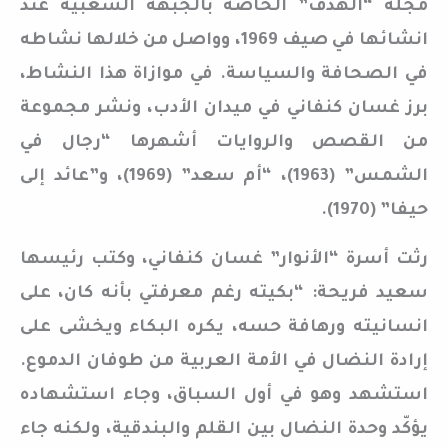
مجلة “الهدف” الخاصة بالجبهة الشعبية عند
انشائها في صيف 1969، وواصل من خلالها نشاطه
في الصحافة والسياسة. في موازاة هذا النشاط،
برز غسان كنفاني في ميدان الأدب، ونشر مجموعة
من القصص والروايات أشهرها “رجال في
الشمس” (1963)، “أم سعد” (1969)، و”عائد إلى
حيفا” (1970).
رثت أسرة “الأنوار” غسان كنفاني، وكتب رئيسها
سعيد فريحة: “بكيته رغم معرفتي بأنه كان، على
انسانيته ورهافة حسه، يكره البكاء ويخشى على
إرادة النضال في الأمة العربية من طوفان الدموع.
استشهد وهو في أول السباق، وجاء استشهاده
يؤكّد وحدة النضال بين القلم والبندقية، ولكنه جاء