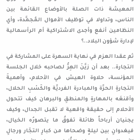
المعيشة ذات الصلة بالأوضاع القائمة بين
الناس، وتداولا في توظيف الأموال المُجمَّدة، وأي
النظامين أنفع وأجدى الاشتراكية أم الرأسمالية
لإدارة شؤون البلاد..؟
ثم عقدا العزم في نهاية السهرة على المشاركة في
التجارة.. بعد أن زيَّنَ الهِرُّ لصاحبه خلال الجلسة
المؤنسة، حلاوة العيش في الأحلام، وأهميةَ
التجارةِ الحرَّة والمبادرة الفرديَّة والكَسْبِ الحلال،
وأقنعَه بالمهارةِ والمنطقِ والبرهان كيف تتحول
الأحلام إلى حقيقة واقعية لا تقبل الجدال، وكيف
يجنيان أرباحاً طائلة تفوقُ ما يتصورُه الخيال،
فيغدوانِ بين ليلةٍ وضحاها من كبارِ التجّار ورجالِ