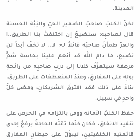
المدينة.
لكنّ الكلبَ صاحبُ الضمير الحيّ والنِيَّة الحسنة
قال لصاحبِه: سنضيعُ إن اختلفتْ بنا الطريق..!
والهرّ طمأنَ صاحبَه قائلاً له: لا.. لا تخفْ أبداً لن
نضيع، ما دام الله قد أنعم علينا بحاسة شمٍّ
مرهفة سيتعرَّفُ كلانا إلى دربِ صاحبِه من رائحةِ
بولِه على المفارقِ، وعندَ المنعطفات على الطريق.
بناءً على ذلك فقد افترقَ الشريكانِ، ومضى كلُّ
واحدٍ في سبيل.
حفظ الكلبُ الأمانة ووفى بالتزامه في الحرص على
تنفيذ الاتفاق، فكان كلّما دَعَتْه الحاجةُ يرفعُ إحدى
قائمتيه الخلفيتينِ، ليبوِّلَ على حيطانِ المفارق