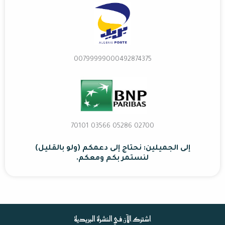
00799999000492874375
02700 70101 03566 05286
إلى الجميلين: نحتاج إلى دعمكم (ولو بالقليل)
لنستمر بكم ومعكم.
اشترك الآن في النشرة البريدية