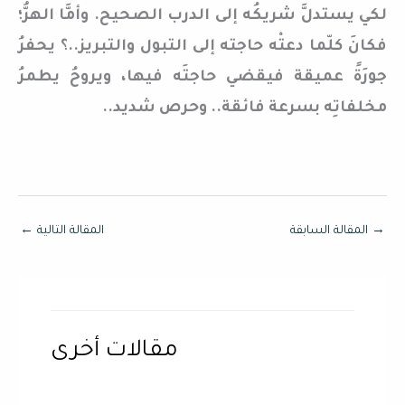
لكي يستدلَّ شريكُه إلى الدرب الصحيح. وأمَّا الهرُّ؛
فكانَ كلّما دعتْه حاجته إلى التبول والتبريز..؟ يحفرُ
جورَةً عميقة فيقضي حاجتَه فيها، ويروحُ يطمرُ
مخلفاتِه بسرعة فائقة.. وحرص شديد..
→
المقالة السابقة
المقالة التالية
←
مقالات أخرى