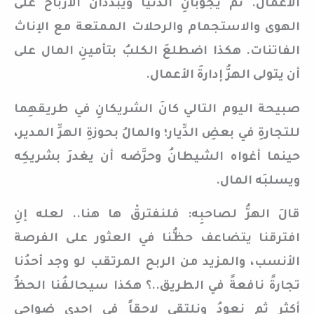
الأعمال. ثم يجوبانِ الدُّنيا ويبددان الأرباح على
الهوى والاستجمام والرحلات الممتعة مع الإناث
الفاتنات. هكذا اضطلعَ الكلبُ بتأمينِ المال على
أن يتولى الهرُّ إدارةَ الأعمال.
صبيحة اليوم التالي كانَ الشريكانِ في طريقهِما
للتجارةِ في بعضِ الدِّيار؛ والمالُ بحوزةِ الهرِّ المدير،
حينما أغواه الشيطانُ وحرَّضه أن يغدرَ بشريكِه
ويسلبَه المال.
قالَ الهرُّ لصاحبِه: فلنفترقْ ها هنا.. لعله إنِ
افترقنا يتضاعف حظُّنا في العثور على الفرصة
الأنسب، والمزيد من الربح المرتقب لو وجد أحدُنا
تجارةً نافعةً في الطريق..؟ هكذا سيحالفُنا الحظُّ
أكثر ثم نعودُ ونلتقي لاحقاً في إحدى ضواحي