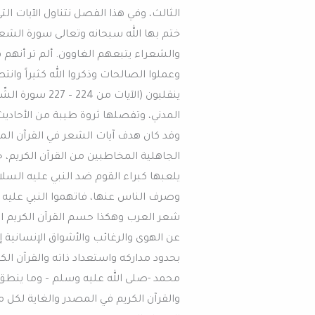
الثالث، وفي هذا الفصل نتناول الآيات ا
ختم بها الله سبحانه وتعالى سورة الشعر
والشعراء يتبعهم الغاوون. ألم تر أنهم في
وعملوا الصالحات وذكروا الله كثيراً وانت
ينقلبون (الآيات
المدني، وتفصلها ثروة طيبة من الأحاديث
وقد كان هدف آيات الشعر في القرآن المك
الجاهلية المخاطبين من القرآن الكريم، ح
يلعبها كبراء القوم ضد النبي عليه السل
وصرف الناس عنها، فاتهموا النبي عليه ال
شعر العرب وهكذا حسم القرآن الكريم ال
عن الهوى والرغائب والأشواق الإنسانية
بحدود مداركه واستعداد ذاته والقرآن الك
محمد -صلى الله عليه وسلم – وما ينطق 
والقرآن الكريم في المصدر والغاية لكل 