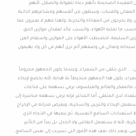
 العقيدة الصحيحة بأنهم دعاة للغواية والضلال، لأنهم
المعاني والفنيات، وينبثقون من أنفسهم ومشاعرهم الذاتية
لا يخرجون من المعاناة والتجربة، ولهذا فهم لا يعبرون عما
 حسب ما تمليه الأهواء، والسبب عائد لفقدان موازين الحق
ازين السليمة، لانضبطت الأهواء على الموازين واستقام الفن
ه سبحانه وتعالى في وصفهم ألم ترى أنهم في كل واد يهيمون
…… الذي يتلقى من الشعراء، وعندما يكون الجمهور محروماً
راء، يكون هذا الجمهور متخبطاً بلا هداية، لأنه يخضع لإيحاء
، فالمفكر والعالم والفيلسوف يرمي بسهمه على قناعات
تعداد لدى المتلقي، أَما الشاعر فإنه يرمي بسهمه مباشرة إلى
تعمل الإيحاء والتزيين والسخرية، ويعرض قدراته في الإخراج
استعدادات السامع النفسية، ثم ينميها في الاتجاه الذي
ية، لأنه لا يستعمل النقاش ولا الجدل، بل يبدأ من التأثير
لنفس، وبعد ذلك تقف هذه الأمور التي تسربت إلى نفس السامع،