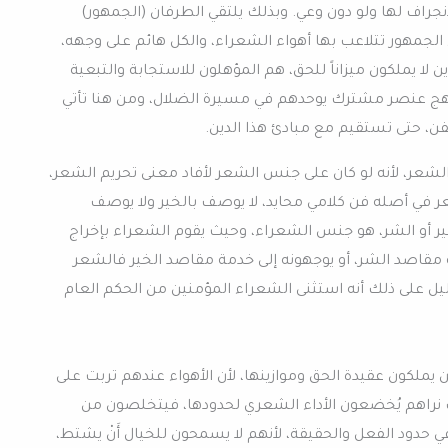
جراف لها ولو دون وعي. وبذلك يلتقي الطرفان (الجمهور)
 الجمهور تتلاعب بها أهواء الشعراء، والكل هائم على وجهه،
ين لا يملكون ميزاناً للحق، هم المؤهلون للاستجابة والتبعية
منهج عنصر مشترك يوحدهم في مسيرة الضلال، ومن هنا تأتي
لفن، حتى تستقيم مع مبادئ هذا الدين.
الشعر، لأنه لو كان على جنس الشعر لأفاد معنى تحريم الشعر،
 في أصله فن كلامي محايد، لا يوصف بالخير ولا يوصف
خير أو الشر، هو جنس الشعراء، وحيث يقوم الشعراء بإخراج
قاصد الشر، أو يوجهونه إلى خدمة مقاصد الخير فالشعر
ل على ذلك أنه استثنى الشعراء المؤمنين من الحكم العام
 يملكون عقيدة الحق وموازينها، لأن الأهواء عندهم تربت على
 نراهم يُخضعون الأداء الشعري لحدودها، فيتخلصون من
 حدود الفعل والحقيقة، لأنهم لا يسمحون للخيال أَنْ يشتط،