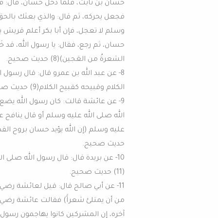
حسان بن ثابت، فلما دخل حسان، قال: قد آ
فجعل يحركه، ثم قال: والذي بعثك بالحق، ل
وسلم لا تعجل، فإن أبا بكر أعلم قريش بأن
حسان، ثم رجع، فقال: يا رسول الله، قد 
الشعرةُ من العَجين)(8) حديث صحيح.
8- عن عبد الله بن عمرو قال: قال رسول
الكلام وقبيحه كقبيح الكلام(9) حديث صحيح.
9- عن عائشة قالت: كان رسول الله يضع 
الله صلى الله عليه وسلم أو قال ينافح 
حديث صحيح.
10- عن بريدة قال: قال رسول الله صلى 
(11) حديث صحيح.
11- عن أبي صالح قال: قيل لعائشة رضي ال
من أن يمتلئ شعراًَ) فقالت عائشة رضي ال
آخره، إن المشركين كانوا يهاجمون رسول 