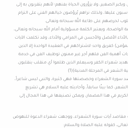
ويكبر الصغير، ولا يزوِّرون الحياة بفنهم؛ لأنهم يتقربون به إلى
اسبون عليها، ولذلك نراهم يُروّضون خيالهم الفني على التزام
أسلوب لحرصهم على طاعة الله سبحانه وتعالى.
 الواضحة، ويعتبر الكلمة مسؤولية أمام الله سبحانه وتعالى،
لأداء الأفضل والأحسن في المرامي والأداء، وقد تكلمت الآيات
ؤمن) كفريق واحد؛ لاشتراكهم في العقيدة الواحدة إلا الذين
حات أهمية الفن فلهم أجر غير ممنون توظيف الفن في خدمة
تهديد شعراء الكفر وسيعلم الذين ظلموا أي منقلب ينقلبون.
ة الشعر في المرحلة المدنية)(1)
صد سورة الشعراء وخصصتها فهي كثيرة، والنبي ليس شاعراً،
الشعر، كما بينّا سابقاً، وأحاديثه عليه السلام هي تشريع
كريم في هذا المضمار، ويمكن تصنيفها في هذا المجال إلى
ت مقاصد آيات سورة الشعراء، ووجهت شعراء الدعوة للنهوض
عالى، كقوله عليه الصلاة والسلام: