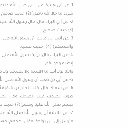
1- عن أبي هريرة، عن النبي صلى الله عل
شيء ما خلا الله باطل)(2) حديث صحيح
2- عن أبي البراء قال: قال رسول الله 
(3) حديث صحيح.
3- عن أنس بن مالك، أن رسول الله صلى 
وألسنتكم) (4). حديث صحيح
4- عن البراء، قال: (رأيت سول الله صلى
إبطيه وهو يقول:
والله لولا أنت ما اهتدينا ولا تصدقنا ولا صلينا……)(5
5- عن أُبي بن كعب أن رسول الله صلى الله عليه وسلم قال: (إن من الشعر حكمة)(6) حديث صحيح.
6- عن سماك قال: قلت لجابر بن سَمُرة
طويل الصمت، قليل الضحك، وكان الصحا
تبسم صلى الله عليه وسلم)(7) حديث صحيح.
7- عن عائشة أن رسول الله صلى الله علي
فأرسل إلى ابن رواحة، فقال اهجهم، فهج