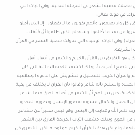
لتي فصلت قضية الشعر في المرحلة المدنية، وهي الآيات التي
اء، في قوله تعالى:
 كل واد يهيمون. وأنهم يقولون ما لا يفعلون. إلا الذين آمنوا
صروا من بعد ما ظُلموا. وسيعلم الذين ظلموا أيَّ مُنْقلب
 من 224 – 227 سورة الشّعراء).وهي الآيات الوحيدة التي تناولت قضية الشعر في القرآن
 الشريفة.
ي، هو التفريق بين القرآن الكريم والشعر في أذهان أهل
تى يتضح الأمر جلياً، وذلك لكشف اللعبة الدعائية التي كان
ام والقرآن الكريم، للتضليل والتشويش على الدعوة الإسلامية
صلاة والسلام بأنه شاعر وقالوا بأن القرآن لا يختلف عن بقية
قضية، حين بين لهم أَنَّ الشعر في أصله ينطق فيه الشاعر
 إلى الجمال والكمال مشوبة بقصور الإنسان وتصوره المحدود
ريم كلام الله وهدايته إلى البشر، وهو ليس تعبيراً عن مشاعر
عن الهوى وبذلك كشفت الآيات الكريمة الفارق بين الشعر
منهما، ولم يكن هدف القرآن الكريم هو توجيه الفن الشعري في