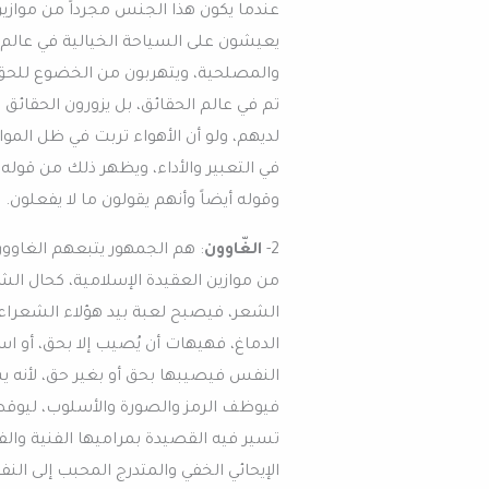
عندما يكون هذا الجنس مجرداً من موازين
يعيشون على السياحة الخيالية في عالم 
والمصلحية، ويتهربون من الخضوع للحق، و
تم في عالم الحقائق، بل يزورون الحقائق
لديهم، ولو أن الأهواء تربت في ظل المو
في التعبير والأداء، ويظهر ذلك من قول
وقوله أيضاً وأنهم يقولون ما لا يفعلون.
2-
الغّاوون
: هم الجمهور يتبعهم الغاوون
من موازين العقيدة الإسلامية، كحال الشع
الشعر، فيصبح لعبة بيد هؤلاء الشعراء
الدماغ، فهيهات أن يُصيب إلا بحق، أو اس
النفس فيصيبها بحق أو بغير حق، لأنه يس
فيوظف الرمز والصورة والأسلوب، ليوقظ 
تسير فيه القصيدة بمراميها الفنية والفكر
الإيحائي الخفي والمتدرج المحبب إلى ا