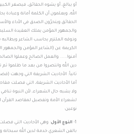
أو يبالغ، أو يشوه الحقائق، فيصغر الكبير، 
الله، ويعلمون أن الكلمة أمانة وعبادة يح
الحقائق ويتحرّون الصدق في الأداء وال
والجمهور المؤمن يملك العقيدة السليمة
وذوقه الملتزم يحاسب الشاعر ويطالبه با
الكريمة عن (الشاعر المؤمن والجمهور الم
آمنوا……. والعمل الصالح وعملوا الصال
دين الله وانتصروا من بعد ما ظلموا ثم 
ثانياً: الأحاديث الشريفة التي وجهت (قضي
أما الأحاديث الشريفة، التي فصلت مقا
ولا يشبه حال الشعراء، لأن النبوة تنافي 
لشعراء الأمة وتفصيل لمقاصد القرآن ال
نوعين:
1-
النوع الأول
: وهي الأحاديث التي فصل
بالفن الشعري خدمة لدين الله سبحانه وت