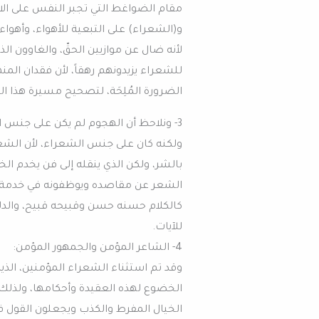
مقام الضواغط التي تجبر النفس على الان
و(الشعراء) على التبعية للأهواء، وأهواء
لأنه ضال عن موازيين الحقّ، والغاوون الذ
للشعراء يزيدونهم رهقاً، لأن فقدان ال
الضرورة المُلِحَة، لتصحيح مسيرة هذا ا
3- ونلاحظ أن الهجوم لم يكن على جنس 
ولكنه كان على جنس الشعراء، لأن الشعر
بالشر، ولكن الذي ينقله إلى فن يخدم ال
الشعر عن مقاصده ويوظفونه في خدمة م
كالكلام حسنه حسن وقبيحه قبيح، والدلي
للآيات.
4- الشاعر المؤمن والجمهور المؤمن:
وقد تم استثناء الشعراء المؤمنين، الذين
الخضوع لهذه العقيدة وأحكامها، ولذلك
الخيال المفرط والكذب ويجعلون القول في