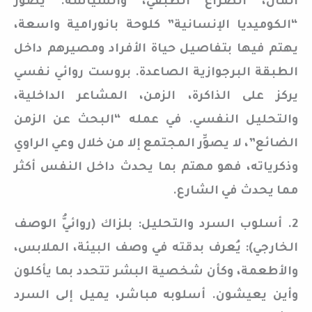
المال، الصراع الطبقي، والسياسة. يصوِّر
“الكوميديا الإنسانية” كلوحة بانورامية واسعة،
يهتم فيها بتفاصيل حياة الأفراد ومصيرهم داخل
الطبقة البرجوازية الصاعدة. بروست روائي نفسي
يركز على الذاكرة، الزمن، المشاعر الداخلية،
والتحليل النفسي. في عمله “البحث عن الزمن
الضائع”، لا يصوِّر المجتمع إلا من خلال وعي الراوي
وذكرياته، فهو مهتم بما يحدث داخل النفس أكثر
مما يحدث في الشارع.
2. أسلوب السرد والتحليل: بلزاك (روائيُّ الوصف
الخارجي): يُعرف بدقته في وصف البيئة، الملابس،
والأطعمة، وكأن شخصية البشر تتحدد بما يأكلون
وأين يعيشون. أسلوبه مباشر، يميل إلى السرد