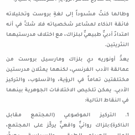
وطالما كنتُ مشدوداً إلى لغةِ بروست وتحليلاته
فائقة الذكاء لمشاعر شخصياته فلا شكَّ في أنه
امتدادٌ أدبيٌّ طبيعيٌّ لبلزاك، مع اختلاف مدرستيهما
النثريتين.
يعدُّ أونوريه دي بلزاك ومارسيل بروست من
عمالقة الأدب الفرنسي، لكنهما يمثلان مدرستين
مختلفتين تماماً في الرؤية، والأسلوب، والتركيز
الأدبي. يمكن تلخيص الاختلافات الجوهرية بينهما
في النقاط التالية:
1. التركيز الموضوعي (المجتمع مقابل
الذاكرة):بلزاك روائيٌّ واقعيٌّ يركِّز على المجتمع،