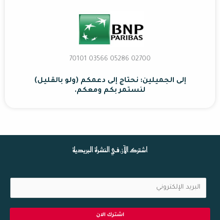
02700 70101 03566 05286
إلى الجميلين: نحتاج إلى دعمكم (ولو بالقليل)
لنستمر بكم ومعكم.
اشترك الآن في النشرة البريدية
ا
ل
ب
اشترك الان