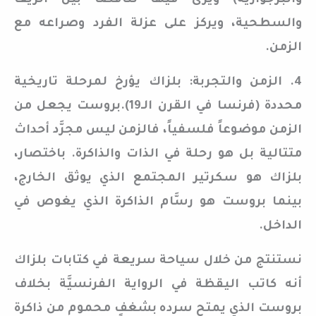
والبرجوازية) ويرى فيها تناقضاً بين الزيف
والسطحية، ويركز على عزلة الفرد وصراعه مع
الزمن.
4. الزمن والتجربة: بلزاك يؤرخ لمرحلة تاريخية
محددة (فرنسا في القرن الـ19).بروست يجعل من
الزمن موضوعاً فلسفياً، فالزمن ليس مجرَّد أحداث
متتالية بل هو رحلة في الذات والذاكرة. باختصار،
بلزاك هو سكرتير المجتمع الذي يوثق الخارج،
بينما بروست هو رسَّام الذاكرة الذي يغوص في
الداخل.
نستنتج من خلال سياحة سريعة في كتابات بلزاك
أنه كاتب اليقظة في الرواية الفرنسيَّة بخلاف
بروست الذي يمتح سرده بشغفٍ محموم من ذاكرة