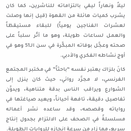
ليلاً ونهاراً ليفي بالتزاماته للناشرين، كما كان
يشرب كميات هائلة من القهوة (قيل إنها وصلت
لعشرات الفناجين يومياً) للبقاء مستيقظاً
والعمل لساعات طويلة، وهو ما أثَّر سلباً على
صحته وعجَّل بوفاته المبكِّرة في سن الـ51 وهو في
أوج نشاطه الفكري والأدبي.
كانَ بلزاك يعتبر نفسه “باحثاً” في مختبر المجتمع
الفرنسي، لا مجرَّد روائي، حيث كان ينزل إلى
الشوارع ويراقب الناس بدقة متناهية، ويدوِّن
تفاصيل دقيقة، تافهة أحياناً، ويعيد صياغتها في
رواياته وقصصه، وقد ساعده نشر أعماله
مسلسلةً في الصحف على الالتزام بجدول إنتاج
سريع، مما زاد من سرعة إنجازه للروايات الطويلة.