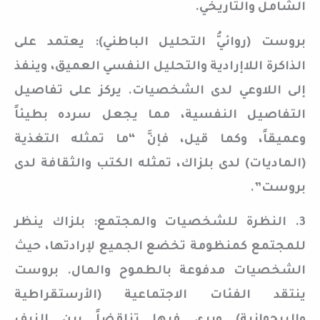
الشامل والتاريخي.
بروست (روائيُّ التحليل الباطني): يعتمد على
الذاكرة اللاإرادية والتحليل النفسي العميق، وينفذ
إلى اللاوعي لدى الشخصيات. يركز على تفاصيل
التفاصيل النفسية، مما يجعل سرده بطيئاً
وعميقاً، وكما قيل، فإنَّ “ما تمثله التغذية
(الماديات) لدى بلزاك، تمثله الكتب والثقافة لدى
بروست”.
3. النظرة للشخصيات والمجتمع: بلزاك ينظر
للمجتمع كمنظومة تخضع الجميع لإرادتها، حيث
الشخصيات مدفوعة بالطموح والمال. بروست
ينتقد الفئات الاجتماعية (الأرستقراطية