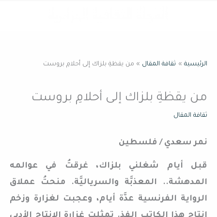
خطي
القائمة
لى
لمحتوى
الرئيسية
ثقافة المقال
من يقظةِ بلزاك إلى أحلامِ بروست
من يقظةِ بلزاك إلى أحلامِ بروست
ثقافة المقال
نمر سعدي / فلسطين
قبل أيام شغلني بلزاك، غرقتُ في عوالمه
المدهشة.. المعذبَّة والسرياليَّة. منحتُ عملاق
الرواية الفرنسية عدَّة أيام، وعجبت لغزارة وزخم
إنتاج هذا الكاتب الفذ. تمثلت غزارة الإنتاج الأدبي