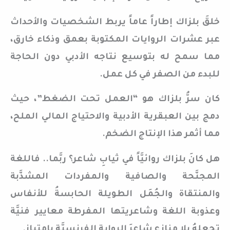
خلقَ بلزاك إطاراً عاماً يربط الشخصيات والأحداث
عبر عشرات الروايات المكتوبة بعمق وذكاء خارق،
مما سمح له بتوسيع نتاجه الأدبي دون الحاجة
للبدء من الصفر في كل عمل.
كان سرُّ بلزاك هو “العمل تحت الضغط”، حيث
دمج بين العبقرية الأدبية والاحتياج المالي الملح،
مما أثمر هذا الإنتاج الضخم.
هل كانَ بلزاك روائيَّاً في ثيابِ شاعر؟ ربَّما.. فاللغة
المجنَّحة والصافية والمفردات المشذَّبة
والمنتقاة والجُمَل الطويلة الحابسةُ للأنفاس
وعذوبة اللغة وشاعريتها المفرطة معايير فنيَّة
تجعلهُ بلا منازع شاعرَ الروايةِ الفرنسيَّة بامتياز.