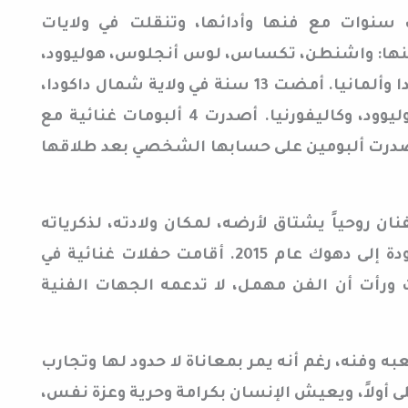
ت سنوات مع فنها وأدائها، وتنقلت في ولايات
كية بين عامي 1976 – 1996، منها: واشنطن، تكساس، لوس أنجلوس، هوليوود،
كاليفورنيا وغيرها، ومنها إلى كندا وألمانيا. أمضت 13 سنة في ولاية شمال داكودا،
و25 سنة في لوس أنجلوس، هوليوود، وكاليفورنيا. أصدرت 4 ألبومات غنائية مع
ا، وفي عامي 2005 – 2008 أصدرت ألبومين على حسابها الشخصي بعد طلاقها
نان روحياً يشتاق لأرضه، لمكان ولادته، لذكرياته
مهما كانت مؤلمة. فقررت العودة إلى دهوك عام 2015. أقامت حفلات غنائية في
 ورأت أن الفن مهمل، لا تدعمه الجهات الفنية
 وفنه، رغم أنه يمر بمعاناة لا حدود لها وتجارب
ى أولاً، ويعيش الإنسان بكرامة وحرية وعزة نفس،