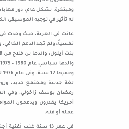
ويشعرون بالارتباط بها. تساهم 
ومبتكرة. بشكل عام، دور مهاباد 
له تأثير في توجيه الموسيقى ال
عانت في الغربة، حيث وجدت في أم
نفسياً، ولم تجد الدعم الكافي. و
بنت أيلول، والدها بن فلاح من
و
وع
لغة جديدة ومجتمع جديد، وزوج 
رمضان يوسف زاخولي. وفي الم
أمريكا يقدرون ويدعمون المواه
عمله أو فنه.