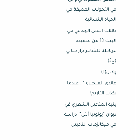
التدفق المعلوماتي وأثره
في التحولات العميقة في
الحياة الإنسانية
دلالات النص الإيقاعي في
البيت 13 من قصيدة
غرناطة للشاعر نزار قباني
(ج3)
رِهـان(1)
غاندي العنصري”.. عندما
يكذب التاريخ!
بنية المتخيل الشعري في
ديوان “يوتوبيا أنثى”: دراسة
في ميكانزمات التخييل