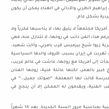
في تطوير الموسيقى الكردية وتقديم أغاني جديدة
إبراهيم الطربي والأدائي في الغناء يمكن أن يكون
كردية بشكل عام.
ريكا مجتمعاً لا يليق بها، لا يناسبها فكرياً ولا
رغم هذا، الفن ذائب في روحها، لا تتنازل عنه، فهي
 قرية زيوا شيخ بيرميس قرب بامرني، وأخت شهيد.
الدها سياسي عام 1960 – 1975، تغربت في إيران بسبب ظروف والدها السياسية
مرها 12 سنة. وفي عام 1976 لجأت إلى أمريكا مع زوجها، عاشت في عالم غريب،
كبير بالعمر، لكنها عائلة فنية، زوجها الفنان
درسة قالت لها المعلمة: “صوتك جميل..” في
ب الفنية، ويقدمون له الممكن إلا أن ينجح في
في عمر 13 سنة غنت أغنية أجنبية بمناسبة مرور السنة الجديدة. بعد 14 شهراً