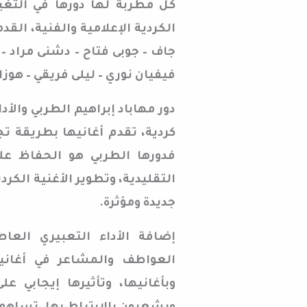
كل مطربة لها دورها في التغي
الكردية الإعلامية والفنية، القد
جاف – جوبى فتاح – دشنى مراد – 
فيفيان نوري – ليلى فريقي – هوزا
دور مهاباد إبراهيم الطربي والأد
كردية، تقدم أغانيها بطريقة تج
فدورها الطربي هو الحفاظ على 
التقليدية، وتطوير الأغنية الكر
جديدة ومؤثرة.
إضافة الأداء التعبيري الع
العواطف والمشاعر في أغاني
وبأغانيها، وتأثيرها إيجابي 