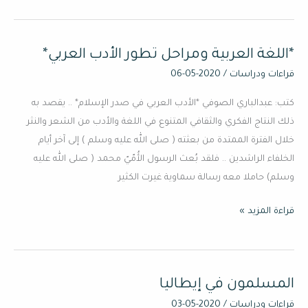
*اللغة العربية ومراحل تطور الأدب العربي*
*اللغة
العربية
قراءات ودراسات
/
2020-05-06
ومراحل
كتب: عبدالباري الصوفي *الأدب العربي في صدر الإسلام* .. يقصد به
تطور
ذلك النتاج الفكري والثقافي المتنوع في اللغة والأدب من الشعر والنثر
الأدب
خلال الفترة الممتدة من بعثته ( صلى الله عليه وسلم ) إلى آخر أيام
العربي*
الخلفاء الراشدين .. فلقد بُعث الرسول الأُمّيّ محمد ( صلى الله عليه
وسلم) حاملا معه رسالة سماوية غيرت الكثير
قراءة المزيد »
المسلمون في إيطاليا
المسلمون
في
قراءات ودراسات
/
2020-05-03