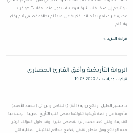
حياته شهرة فائقة جعلت مؤلفاته الكثيرة تطير في آفاق العالم الإسلامي
فريد
، وتترجم إلى عدة لغات شرقية وغربية ، يقول عنه العقاد \” هو فريد
وجدي
عصره غير مدافع بدأ حياته الفكرية على مبدأ لم يخالفه قط في أيام رخاء
ولا أيام
قراءة المزيد »
الرواية التأريخية وأفق القارئ الحضاري
الرواية
التأريخية
قراءات ودراسات
/
2020-05-19
وأفق
القارئ
الحضاري
د. سمير الخليل ​ وقائع رواية (دَمُهُ) () للقاص والروائي (محمد الأحمد)
مأخوذة عن واقعة تأريخية تناولتها بعض كتب التأريخ العربية- الإسلامية
القديمة، والتي تعد مصادر ثرة لقصص مثيرة، وقد حاول المؤلف فرش
هذه الوقائع وفق منظور ثقافي يفضح محاكم التفتيش العقلية التي