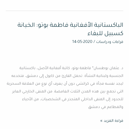
الباكستانية الأفغانية فاطمة بوتو: الخيانة
الباكستانية
الأفغانية
كسبيل للبقاء
فاطمة
قراءات ودراسات
/
2020-05-14
بوتو:
الخيانة
كسبيل
د. عثمان بوطسان* فاطمة بوتو، كاتبة أفغانية الأصل، باكستانية
للبقاء
الجنسية ولبنانية النشأة. تحمل القارئ من كابول إلى دمشق، فتخدعه
ليجد نفسه فجأة في كراتشي دون أن يعرف أي نوع من العلاقة السحرية
التي تجمع بين هذه المدن الثلاث الغامضة. من المنفى الخارجي العابر
للحدود إلى المنفى الداخلي المتجذر في الشخصيات، من الأحياء
والمطاعم في دمشق
قراءة المزيد »