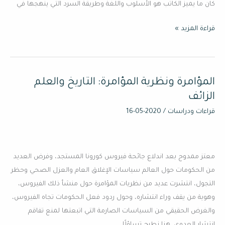
كان ما يميز الكاتب هو الأسلوب واللغة وطريقة السرد التي ينهجها في
قراءة المزيد »
المؤامرة ونظرية المؤامرة: التاريخ والعلم
المؤامرة
ونظرية
الزائف
المؤامرة:
قراءات ودراسات
/
2020-05-16
التاريخ
والعلم
الزائف
معتز ممدوح بعد اندلاع جائحة فيروس كورونا المستجد، وفرض العديد
من الحكومات حول العالم سياسات الإغلاق العام والعزل الصحي وحظر
التجول، انتشرت عديد من نظريات المؤامرة حول منشأ ذلك الفيروس،
وهوية من يقف وراء انتشاره، وحول ردود فعل الحكومات تجاه الفيروس،
والغرض الحقيقي من السياسات الصارمة التي اتبعتها لمنع تفاقم