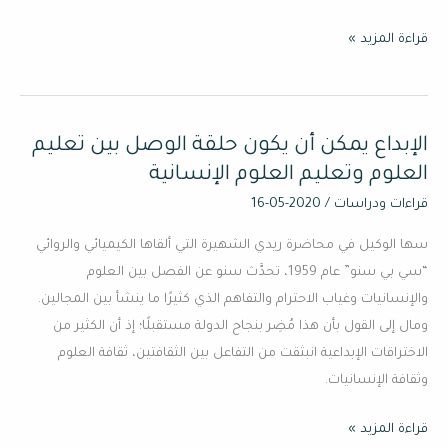
قراءة المزيد »
الإبداع يمكن أن يكون حلقة الوصل بين تعليم
الإبداع
يمكن
العلوم وتعليم العلوم الإنسانية
أن
قراءات ودراسات
/
2020-05-16
يكون
سها الوكيل في محاضرة ريدي الشهيرة التي ألقاها الكيميائي والروائي
حلقة
“سي بي سنو” عام 1959، تحدَّث سنو عن الفصل بين العلوم
الوصل
والإنسانيات وغياب الاحترام والتفاهم الذي كثيرًا ما ينشأ بين المجالين.
بين
ومال إلى القول بأن هذا مُضِر بنجاح الدولة مستقبلًا؛ إذ أن الكثير من
تعليم
الاختراقات الإبداعية انبثقت من التفاعل بين الثقافتين، ثقافة العلوم
العلوم
وثقافة الإنسانيات.
وتعليم
العلوم
قراءة المزيد »
الإنسانية