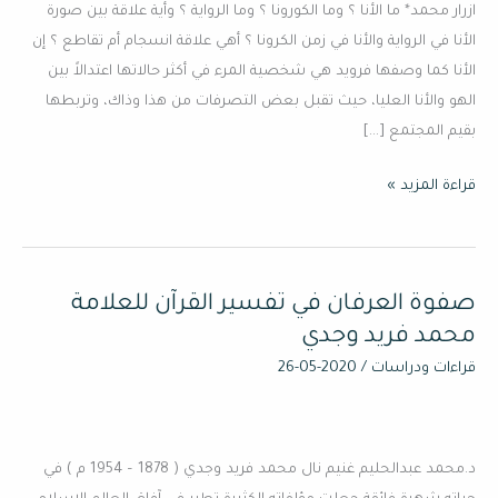
ازرار محمد* ما الأنا ؟ وما الكورونا ؟ وما الرواية ؟ وأية علاقة بين صورة
الكورونا
الأنا في الرواية والأنا في زمن الكرونا ؟ أهي علاقة انسجام أم تقاطع ؟ إن
الأنا كما وصفها فرويد هي شخصية المرء في أكثر حالاتها اعتدالاً بين
الهو والأنا العليا، حيث تقبل بعض التصرفات من هذا وذاك، وتربطها
بقيم المجتمع […]
قراءة المزيد »
صفوة العرفان في تفسير القرآن للعلامة
صفوة
العرفان
محمد فريد وجدي
في
قراءات ودراسات
/
2020-05-26
تفسير
القرآن
للعلامة
د.محمد عبدالحليم غنيم نال محمد فريد وجدي ( 1878 – 1954 م ) في
محمد