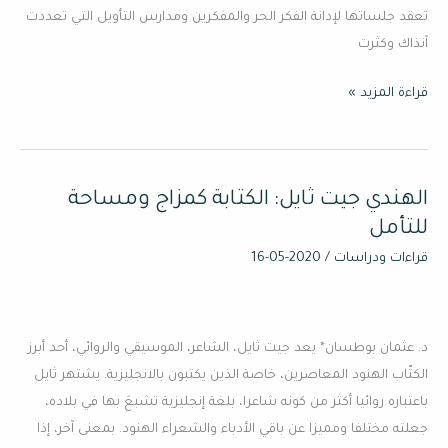
تعقد جلساتها لإدانة الفكر الحر والمفكرين ومدارس التأويل التي تعددت
آنذاك وكثرت
قراءة المزيد »
الهندي جيت ثايل: الكتابة كمزاج ومساحة
الهندي
جيت
للتأمل
ثايل:
قراءات ودراسات
/
2020-05-16
الكتابة
كمزاج
ومساحة
د. عثمان بوطسان* يعد جيت ثايل، الشاعر، الموسيقي والروائي، أحد أبرز
للتأمل
الكتّاب الهنود المعاصرين، خاصة الذين يكتبون بالانجليزية. يشتهر ثايل
باعتباره روائيا أكثر من كونه شاعرا، بلغة إنجليزية تشبعَ بها في بلاده،
جعلته مختلفا ومميزا عن باقي الأدباء والشعراء الهنود. بمعنى آخر، إذا