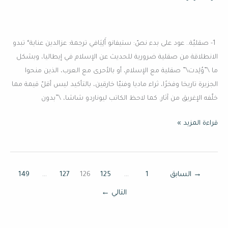
إيطاليا
1- صقليّة.. عود على بدء نصّ: ستيفانو أَلِيَافي ترجمة: عزالدين عناية* تبدو
الانطلاقة من صقلية ضرورية للحديث عن الإسلام في إيطاليا، وبشكل
ما \”وُلِدت\” صقلية مع الإسلام، أو بالأحرى مع العرب، الذين منحوا
الجزيرة تاريخا وفخرًا، ثراء ماديا وفنيّا خارقين، بالتأكيد ليس أقلّ قيمة مما
خلّفه الإغريق من آثار. كما لاحظ الكاتب ليوناردو شاشا، \”بدون
قراءة المزيد »
→
السابق
1
…
125
126
127
…
149
التالي
←