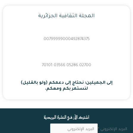
المجلة الثقافية الجزائرية
00799999000492874375
02700 70101 03566 05286
إلى الجميلين: نحتاج إلى دعمكم (ولو بالقليل)
لنستمر بكم ومعكم.
اشترك الآن في النشرة البريدية
البريد الإلكتروني
*