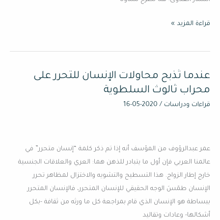
انتشار العدوى. هنا نطرح تساؤلًا
قراءة المزيد »
عندما تُذبح محاولات الإنسان للتحرر على
عندما
تُذبح
محراب ثالوث السلطوية
محاولات
قراءات ودراسات
/
2020-05-16
الإنسان
للتحرر
على
عمر عبدالرؤوف من المؤسف أنه إذا تم ذكر كلمة “إنسان متحرر” في
محراب
عالمنا العربي فإن أول ما يتبادر للذهن هما: العري والعلاقات الجنسية
ثالوث
خارج إطار الزواج. هذا التسطيح والتشويه والاختزال لمظاهر تحرر
السلطوية
الإنسان طمَسَ الوجه الحقيقي للإنسان المتحرر، فالإنسان المتحرر
ببساطة هو الإنسان الذي قام بمراجعة كل ما ورثه من ثقافة -بكل
أشكالها- وعادات وتقاليد