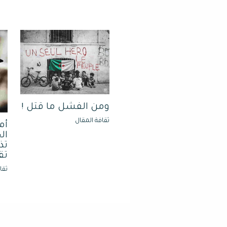
ومن الفشل ما قتل !
ثقافة المقال
أم
ال
تذ
تق
ثقا