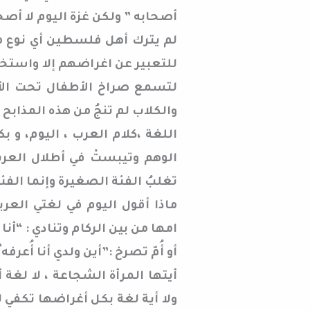
أصحابه ” ولكن غزة اليوم لا أصحا
لم يترك أهل فلسطين أي نوع من 
للتعبير عن اغراضهم إلا واستخد
لتسمع صراخ الأطفال تحت الأن
والكلاب لم تنجُ من هذه المذابح ا
اللغة ،كلام العرب ، اليوم، و
الوهم وتيبستْ في أطلال العرب
تغلبُ الفئة الصغيرة وإنما الفئة
ماذا أقول اليوم في لغتي العر
امها من بين الركام وتنادي : “أن
أو أُمّ تصرخ :”أين ولدي أنا أُعر
أيتها المرأة الشجاعة ، لا لغة أ
ولا أية لغة بكل أغراضها تكفي لل