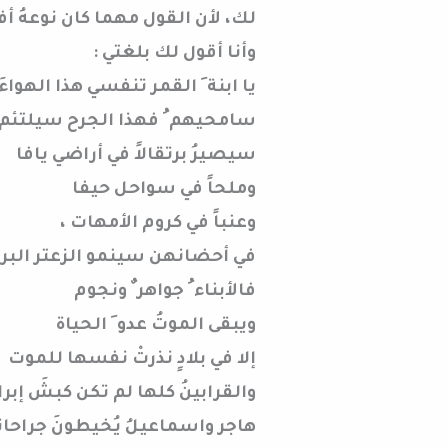
لك، لأن القول مهما كان نوعهُ 
وأنا أقول لك بلغتي :
يا ابنة َ القمر تنفسي هذا الهو
سامحيهم ُ فهذا الجرح سيلتئم،
سيصيرُ برتقالاً في أراضي يافا
وملحاً في سواحل حيفا
وعنباً في كروم الأمهات ،
في أحضانهن سينمو الزعتر البر
فالأبناء ُ جواهر ٌ ونجوم
ويبقى الموتُ عدو َ الحياة
إلا في بلادٍ نذرتْ نفسها للموت
والقرابينُ كلها لم تكن كبشَ إبر
هاجر واسماعيلُ يُخيطونَ جراح