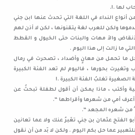
ب لها .!.
أنواع النداء في اللغة التي تحدث عنها ابن جني
موها ولكن للعرب لغة يتقنونها ، لكن لا أذن لهم
قاض والأ مهات والبنات حتى الخيول و القطط
لتي ما زالت إلى هذا اليوم .
 بكل ما تحمل من معانٍ وأضداد ، تصحرت في رمال
 وتغيرت بحورها ، فاليوم لم تعد الفئة الكبيرة
 الصغيرة تغلبُ الفئة الكبيرة .!
بية وأكتب ، ماذا يمكن أن أقول لطفلة تبحثُ عن
ا أعرف أمي من شعرها وأقراطها “.
فه ُ من شعره المجعد “.
بو الفتح عثمان بن جني تعّبرُ عنك ولا عما تعانين
تعبير عما حل بكم اليوم . ولكن لا بّد من أن نقول