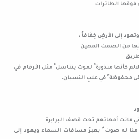
 فوقها الطائرات
ود إلى الأرضِ خِفَافاً ،
اتِها من الصمت المهين
لطريق
الم كأنها منذورة ٌ لموت يتناسل ُ مثل الأرقام في
قى محفوظة ً في علبِ النسيان.
ود
تي ماتت أمهاتهم تحت قصف البرابرة
دٍ منا له صوت ٌ يعبرُ مسافات السماء ويعود إلى