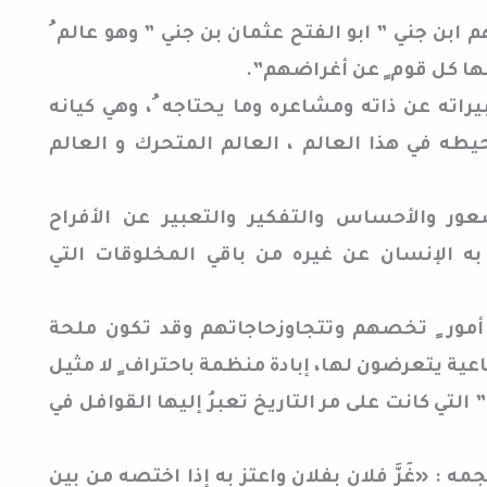
هم ابن جني ” ابو الفتح عثمان بن جني ” وهو عالم ُ
 بها كل قوم ٍ عن أغراضهم”.
راته عن ذاته ومشاعره وما يحتاجه ُ، وهي كيانه
طه في هذا العالم ، العالم المتحرك و العالم
شعور والأحساس والتفكير والتعبير عن الأفراح
ُ به الإنسان عن غيره من باقي المخلوقات التي
مور ٍ تخصهم وتتجاوزحاجاتهم وقد تكون ملحة
ية يتعرضون لها، إبادة منظمة باحتراف ٍ لا مثيل
التي كانت على مر التاريخ تعبرُ إليها القوافل في
: «غَزَّ فلان بفلان واعتز به إذا اختصه من بين