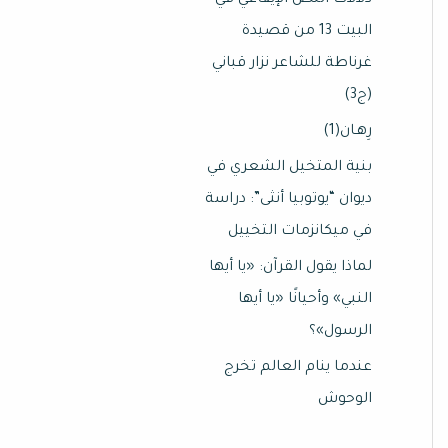
دلالات النص الإيقاعي في
البيت 13 من قصيدة
غرناطة للشاعر نزار قباني
(ج3)
رِهـان(1)
بنية المتخيل الشعري في
ديوان “يوتوبيا أنثى”: دراسة
في ميكانزمات التخييل
لماذا يقول القرآن: «يا أيها
النبي» وأحيانًا «يا أيها
الرسول»؟
عندما ينام العالم تخرج
الوحوش