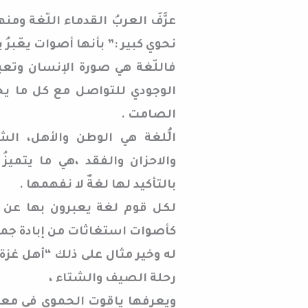
عرَّفَ العربُ القدماء اللّغة ومن
نحوي كبير :” بأنها أصوات يعّبرُ
فاللّغة هي صورة الإنسان وتعبي
الوجودي للتواصل مع كل ما يحي
الصامت .
الُّلغة هي الوطن والأهل، ال
والاحزان والفقد ،هي ما يتميز
بالتأكيد لها لغةٌ لا نفهمها .
لكل قوم لغة يعبرون بها عن أ
كأصوات استغاثات من إبادة جماع
له وخير مثال على ذلك “أهل غزة” 
رحلة الصيف والشتاء ،
ويعرفها ياقوت الحموي في معجمه 