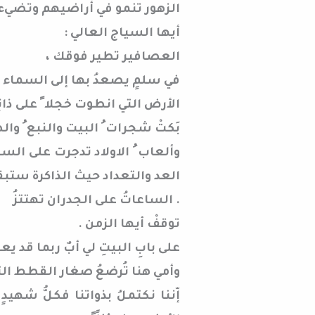
الزهور تنمو في أراضيهم وتضيء
أيها السياج العالي :
العصافير تطير فوقك ،
في سلمٍ يصعدُ بها إلى السماء وتع
الأرض التي انطوت خجلا ً على ذ
بَكتْ شجرات ُ البيت والنبع ُ وا
وألعاب ُ الاولاد تدجرت على السل
العد والتعداد حيث الذاكرة ستب
. الساعاتُ على الجدران تهتتزُ
توقفْ أيها الزمن .
على بابِ البيتِ لي أبٌ ربما قد يع
وأمي هنا تُرضعُ صغار القطط ال
إّننا نكتملُ بذواتنا فكلُّ شهي