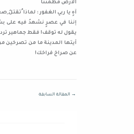
الأرض مطمئناً ً
آهٍ يا ربي الغفور : لماذا ُتقتلُ ِص
إننا في عصرٍ نشهدُ فيه على ب
يقول له توقف! فقط جماهير تردد
أيتها المدينة ما من تصرخين م
عن صراخ فراخك!
→
المقالة السابقة